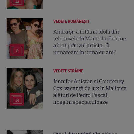
12
VEDETE ROMÂNEŞTI
Andra și-a întâlnit idolii din
telenovele în Marbella. Cu cine
a luat prânzul artista: „Îi
8
urmăream în urmă cu ani”
VEDETE STRĂINE
Jennifer Aniston și Courteney
Cox, vacanță de lux în Mallorca
alături de Pedro Pascal.
14
Imagini spectaculoase
Omul din umbră din echipa