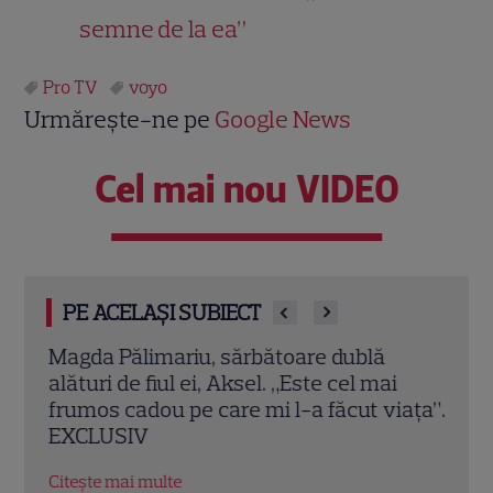
semne de la ea”
Pro TV
voyo
Urmărește-ne pe
Google News
Cel mai nou VIDEO
PE ACELAȘI SUBIECT
ei”.
Magda Pălimariu, sărbătoare dublă
„Cara
ua
alături de fiul ei, Aksel. „Este cel mai
în R
artoș
frumos cadou pe care mi l-a făcut viața”.
inspi
EXCLUSIV
Citeș
Citește mai multe