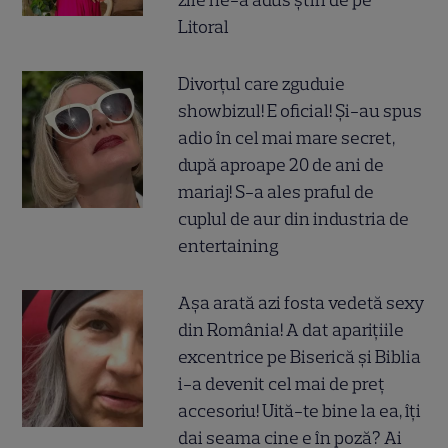
Litoral
Divorțul care zguduie
showbizul! E oficial! Și-au spus
adio în cel mai mare secret,
după aproape 20 de ani de
mariaj! S-a ales praful de
cuplul de aur din industria de
entertaining
Așa arată azi fosta vedetă sexy
din România! A dat aparițiile
excentrice pe Biserică și Biblia
i-a devenit cel mai de preț
accesoriu! Uită-te bine la ea, îți
dai seama cine e în poză? Ai