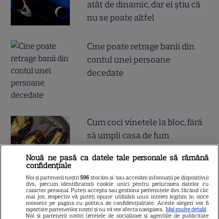
atât de dinamic, dar ei știu că
nu se poate altfel
Cine poate retrage banii din
contul unei persoane
decedate
Cum coci vinetele la bloc, fără
să umpli casa de fum
Nouă ne pasă ca datele tale personale să rămână
confidențiale
Noi și partenerii noștri
596
stocăm și/sau accesăm informații pe dispozitivul
dvs., precum identificatorii cookie unici pentru prelucrarea datelor cu
caracter personal. Puteți accepta sau gestiona preferințele dvs. făcând clic
mai jos, respectiv vă puteți opune utilizării unui interes legitim în orice
Ce este pământul de diatomee
moment pe pagina cu politica de confidențialitate. Aceste alegeri vor fi
raportate partenerilor noștri și nu vă vor afecta navigarea.
Mai multe detalii
și cum se utilizează
Noi si partenerii nostri (retelele de socializare si agentiile de publicitate