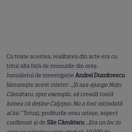
Cu toate acestea, realitatea din acte era cu
totul alta față de zvonurile din oraș.
Jurnalistul de investigație
Andrei Dumitrescu
lămurește acest mister:
„Și așa ajunge Nuțu
Cămătaru, spre exemplu, să creadă toată
lumea că deține Calypso. Nu a fost niciodată
al lui.”
Totuși, profiturile erau uriașe, aspect
confirmat și de
Sile Cămătaru
:
„Era un loc în
care se colectau ușor, cred că, 10.000 de