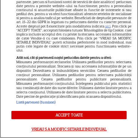
partenere, precum si furnizorii nostri de servicii de date analitice) prelucram
date pentru a permite website-ului sa functioneze, pentru a personaliza
continutul si anunturile publicitare afisate in functie de interesele si/sau
profilul dvs., pentru a va oferi functionalitati aferente retelelor de socializare
si pentru a analiza traficul pe website. Beneficiati de drepturile prevazute de
art. 15-22 din GDPR in legatura cu prelucrarea datelor cu caracter personal.
Aceste drepturi pot fi exercitate prin modalitatea indicata
aici
. Prin click pe
“ACCEPT TOATE”, acceptati folosirea tuturor Tehnologiilor de tip Cookie, care
implica inclusiv acceptul dvs. cu privire la stocarea/accesarea informatiilor
de catre Vendor-ii cu care colaboram. Prin click pe “VREAU SA MODIFIC
SETARILE INDIVIDUAL” puteti schimba preferintele in mod individual, mai
putin cele legate de cookie strict necesare pentru functionarea website-
ului.
ALTE ARTICOLE
Atât noi, cât și partenerii noștri prelucrăm datele pentru a oferi:
Măsurarea performanței reclamelor. Utilizarea profilurilor pentru selectarea
INTERESANTE
conținutului personalizat. Stocarea și/sau accesarea informațiilor de pe un
dispozitiv. Dezvoltarea și îmbunătățirea serviciilor. Crearea profilurilor de
conținut personalizat. Utilizarea profilurilor pentru selectarea publicității
personalizate. Crearea profilurilor pentru publicitate personalizată.
Măsurarea performanței conținutului. Înțelegerea publicului prin statistici
sau combinații de date din surse diferite. Utilizarea datelor limitate pentru a
selecta conținutul. Utilizarea de date limitate pentru a selecta publicitatea.
PRIME VIDEO
Date precise de geolocație și identificarea prin scanarea dispozitivului.
Listă parteneri (furnizori)
Premierele Prime Video din
august 2026: „Reacher”
ACCEPT TOATE
sezonul 4, „Sterling Point” și
6
noi filme de neratat
VREAU SA MODIFIC SETARILE INDIVIDUAL