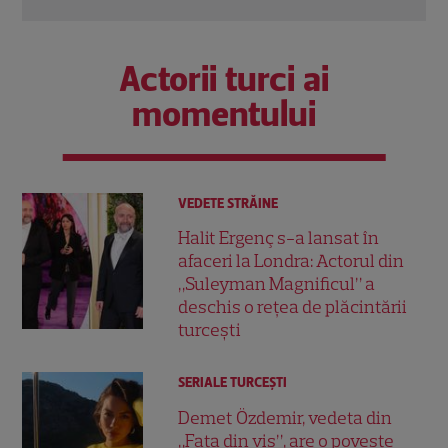
Actorii turci ai
momentului
VEDETE STRĂINE
Halit Ergenç s-a lansat în
afaceri la Londra: Actorul din
„Suleyman Magnificul” a
deschis o rețea de plăcintării
turcești
SERIALE TURCEŞTI
Demet Özdemir, vedeta din
„Fata din vis”, are o poveste