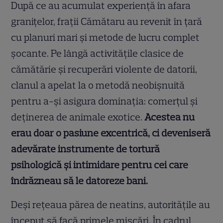
După ce au acumulat experiență în afara
granițelor, frații Cămătaru au revenit în țară
cu planuri mari și metode de lucru complet
șocante. Pe lângă activitățile clasice de
cămătărie și recuperări violente de datorii,
clanul a apelat la o metodă neobișnuită
pentru a-și asigura dominația: comerțul și
deținerea de animale exotice.
Acestea nu
erau doar o pasiune excentrică, ci deveniseră
adevărate instrumente de tortură
psihologică și intimidare pentru cei care
îndrăzneau să le datoreze bani.
Deși rețeaua părea de neatins, autoritățile au
început să facă primele mișcări. În cadrul