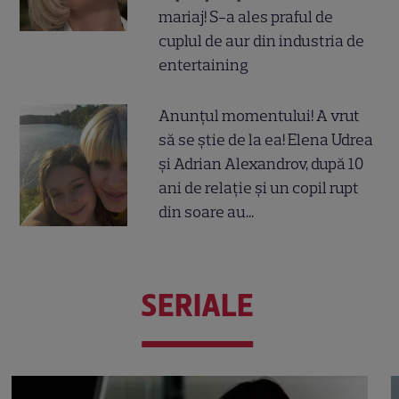
mariaj! S-a ales praful de
cuplul de aur din industria de
entertaining
Anunțul momentului! A vrut
să se știe de la ea! Elena Udrea
și Adrian Alexandrov, după 10
ani de relație și un copil rupt
din soare au...
SERIALE