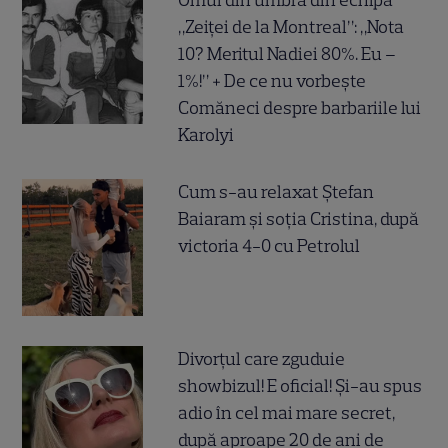
„Zeiței de la Montreal”: „Nota
10? Meritul Nadiei 80%. Eu –
1%!” + De ce nu vorbește
Comăneci despre barbariile lui
Karolyi
Cum s-au relaxat Ștefan
Baiaram și soția Cristina, după
victoria 4-0 cu Petrolul
Divorțul care zguduie
showbizul! E oficial! Și-au spus
adio în cel mai mare secret,
după aproape 20 de ani de