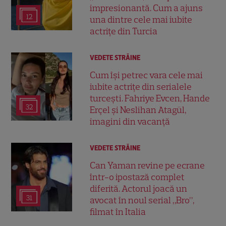
impresionantă. Cum a ajuns
12
una dintre cele mai iubite
actrițe din Turcia
VEDETE STRĂINE
Cum își petrec vara cele mai
iubite actrițe din serialele
turcești. Fahriye Evcen, Hande
32
Erçel și Neslihan Atagül,
imagini din vacanță
VEDETE STRĂINE
Can Yaman revine pe ecrane
într-o ipostază complet
diferită. Actorul joacă un
31
avocat în noul serial „Bro”,
filmat în Italia