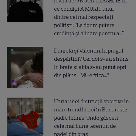
lovită de O NOUĂ TRAGEDIE. În
ce condiții A MURIT unul
dintre cei mai respectați
polițiști: "Le dorim putere,
credință și alinare pentru a..."
Daniela și Valentin, în pragul
despărțirii? Cei doi s-au strâns
în brațe și abia s-au putut opri
din plâns: „Mi-e frică...”
Harta unei distracții sportive în
mare trend la noi în București:
padle tennis. Unde găsești
cele mai bune terenuri de
padel din oraș