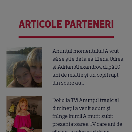
ARTICOLE PARTENERI
Anunțul momentului! A vrut
să se știe de la ea! Elena Udrea
și Adrian Alexandrov, după 10
ani de relație și un copil rupt
din soare au...
Doliu la TV! Anunțul tragic al
dimineții a venit acum și
frânge inimi! A murit subit
prezentatoarea TV care ani de
zile ne-a adus știri de pe