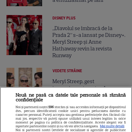
DISNEY PLUS
„Diavolul se îmbracă de la
Prada 2” s-a lansat pe Disney+.
Meryl Streep și Anne
Hathaway revin la revista
Runway
VEDETE STRĂINE
Meryl Streep, gest
impresionant pentru Anne
Hathaway și Emily Blunt la
Nouă ne pasă ca datele tale personale să rămână
confidențiale
9
„Diavolul se îmbracă de la
Noi și partenerii noștri
596
stocăm și/sau accesăm informații pe dispozitivul
Prada 2”. Ce salarii ar fi primit
dvs., precum identificatorii cookie unici pentru prelucrarea datelor cu
actrițele
caracter personal. Puteți accepta sau gestiona preferințele dvs. făcând clic
mai jos, respectiv vă puteți opune utilizării unui interes legitim în orice
moment pe pagina cu politica de confidențialitate. Aceste alegeri vor fi
raportate partenerilor noștri și nu vă vor afecta navigarea.
Mai multe detalii
Noi si partenerii nostri (retelele de socializare si agentiile de publicitate