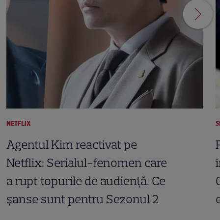
NETFLIX
S
Agentul Kim reactivat pe
Netflix: Serialul-fenomen care
a rupt topurile de audiență. Ce
șanse sunt pentru Sezonul 2