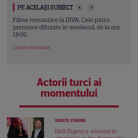
PE ACELAȘI SUBIECT
„Drumul spre casă”, sezonul 4: Când
Drum
ora
începe ultimul sezon al serialului la DIVA
la D
și ce secrete ies la iveală
aven
Citește mai multe
Citeș
Actorii turci ai
momentului
VEDETE STRĂINE
Halit Ergenç s-a lansat în