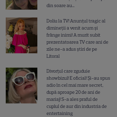
din soare au...
Doliu la TV! Anunțul tragic al
dimineții a venit acum și
frânge inimi! A murit subit
prezentatoarea TV care ani de
zile ne-a adus știri de pe
Litoral
Divorțul care zguduie
showbizul! E oficial! Și-au spus
adio în cel mai mare secret,
după aproape 20 de ani de
mariaj! S-a ales praful de
cuplul de aur din industria de
entertaining