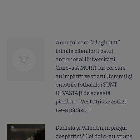
Anunțul care "a înghețat"
inimile oltenilor! Fostul
antrenor al Universității
Craiova A MURIT, iar cei care
au împărțit vestiarul, terenul și
emoțiile fotbalului SUNT
DEVASTAȚI de această
pierdere: "Veste tristă: astăzi
ne-a părăsit..."
Daniela și Valentin, în pragul
despărțirii? Cei doi s-au strâns