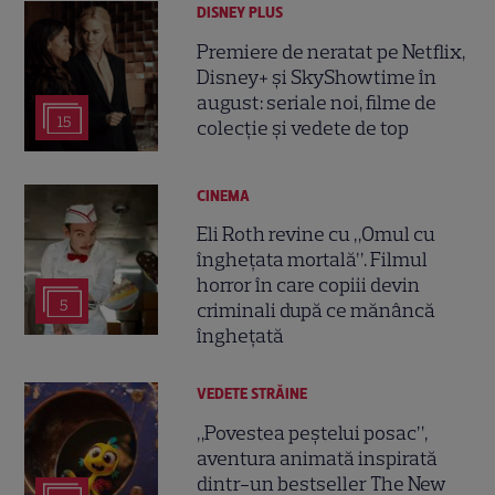
DISNEY PLUS
Premiere de neratat pe Netflix,
Disney+ și SkyShowtime în
august: seriale noi, filme de
15
colecție și vedete de top
CINEMA
Eli Roth revine cu „Omul cu
înghețata mortală”. Filmul
horror în care copiii devin
5
criminali după ce mănâncă
înghețată
VEDETE STRĂINE
„Povestea peștelui posac”,
aventura animată inspirată
dintr-un bestseller The New