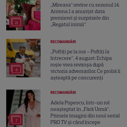
„Mireasa” revine cu sezonul 14.
Antena 1 a anunțat data
premierei și surprizele din
21
„Regatul inimii”
RECOMANDĂRI
„Poftiți pe la noi – Poftiți la
întrecere”, 4 august: Echipa
roșie vrea revanșa după
4
victoria adversarilor. Ce probă îi
așteaptă pe concurenți
RECOMANDĂRI
Adela Popescu, într-un rol
neașteptat în „Fără Urmă”.
Primele imagini din noul serial
7
PRO TV și când începe