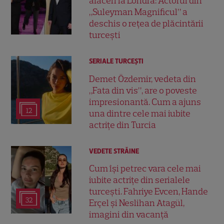
afaceri la Londra: Actorul din
„Suleyman Magnificul” a
deschis o rețea de plăcintării
turcești
SERIALE TURCEŞTI
Demet Özdemir, vedeta din
„Fata din vis”, are o poveste
impresionantă. Cum a ajuns
12
una dintre cele mai iubite
actrițe din Turcia
VEDETE STRĂINE
Cum își petrec vara cele mai
iubite actrițe din serialele
turcești. Fahriye Evcen, Hande
32
Erçel și Neslihan Atagül,
imagini din vacanță