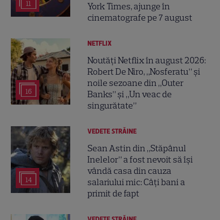
11
York Times, ajunge în
cinematografe pe 7 august
NETFLIX
Noutăți Netflix în august 2026:
Robert De Niro, „Nosferatu” și
noile sezoane din „Outer
16
Banks” și „Un veac de
singurătate”
VEDETE STRĂINE
Sean Astin din „Stăpânul
Inelelor” a fost nevoit să își
vândă casa din cauza
14
salariului mic: Câți bani a
primit de fapt
VEDETE STRĂINE