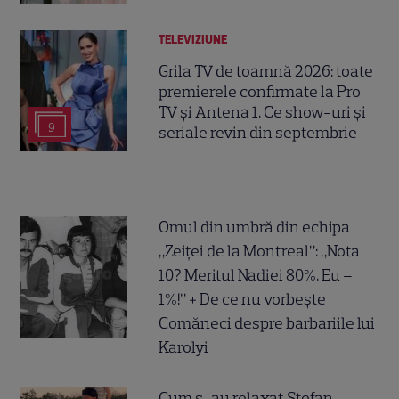
TELEVIZIUNE
Grila TV de toamnă 2026: toate
premierele confirmate la Pro
TV și Antena 1. Ce show-uri și
9
seriale revin din septembrie
Omul din umbră din echipa
„Zeiței de la Montreal”: „Nota
10? Meritul Nadiei 80%. Eu –
1%!” + De ce nu vorbește
Comăneci despre barbariile lui
Karolyi
Cum s-au relaxat Ștefan