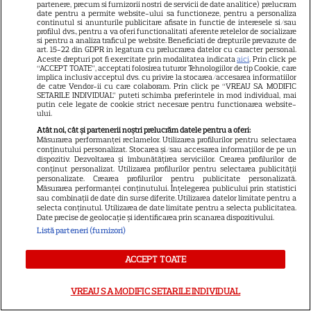
partenere, precum si furnizorii nostri de servicii de date analitice) prelucram
date pentru a permite website-ului sa functioneze, pentru a personaliza
ŞTIRI
continutul si anunturile publicitare afisate in functie de interesele si/sau
profilul dvs., pentru a va oferi functionalitati aferente retelelor de socializare
si pentru a analiza traficul pe website. Beneficiati de drepturile prevazute de
art. 15-22 din GDPR in legatura cu prelucrarea datelor cu caracter personal.
Aceste drepturi pot fi exercitate prin modalitatea indicata
aici
. Prin click pe
“ACCEPT TOATE”, acceptati folosirea tuturor Tehnologiilor de tip Cookie, care
implica inclusiv acceptul dvs. cu privire la stocarea/accesarea informatiilor
de catre Vendor-ii cu care colaboram. Prin click pe “VREAU SA MODIFIC
VEDETE ROMÂNEŞTI
SETARILE INDIVIDUAL” puteti schimba preferintele in mod individual, mai
putin cele legate de cookie strict necesare pentru functionarea website-
ului.
Ana Bodea, declarații rare
Atât noi, cât și partenerii noștri prelucrăm datele pentru a oferi:
despre iubirea cu Valentin
Măsurarea performanței reclamelor. Utilizarea profilurilor pentru selectarea
Butnaru: „Mă ține pe linia de
conținutului personalizat. Stocarea și/sau accesarea informațiilor de pe un
dispozitiv. Dezvoltarea și îmbunătățirea serviciilor. Crearea profilurilor de
13
plutire când lucrurile devin
conținut personalizat. Utilizarea profilurilor pentru selectarea publicității
dificile”
personalizate. Crearea profilurilor pentru publicitate personalizată.
Măsurarea performanței conținutului. Înțelegerea publicului prin statistici
sau combinații de date din surse diferite. Utilizarea datelor limitate pentru a
selecta conținutul. Utilizarea de date limitate pentru a selecta publicitatea.
VEDETE STRĂINE
Date precise de geolocație și identificarea prin scanarea dispozitivului.
Listă parteneri (furnizori)
Jennifer Lopez, vacanță de
neuitat cu gemenii Max și
ACCEPT TOATE
Emme înainte de plecarea la
20
facultate. Imagini rare din
VREAU SA MODIFIC SETARILE INDIVIDUAL
Veneția