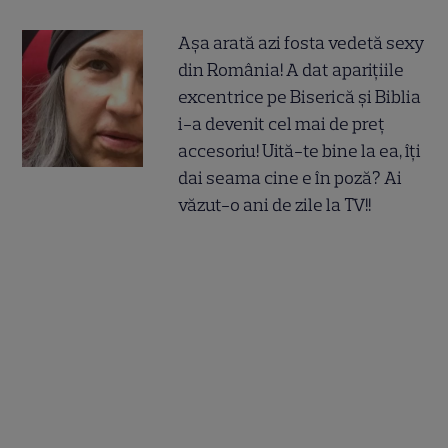
Așa arată azi fosta vedetă sexy
din România! A dat aparițiile
excentrice pe Biserică și Biblia
i-a devenit cel mai de preț
accesoriu! Uită-te bine la ea, îți
dai seama cine e în poză? Ai
văzut-o ani de zile la TV!!