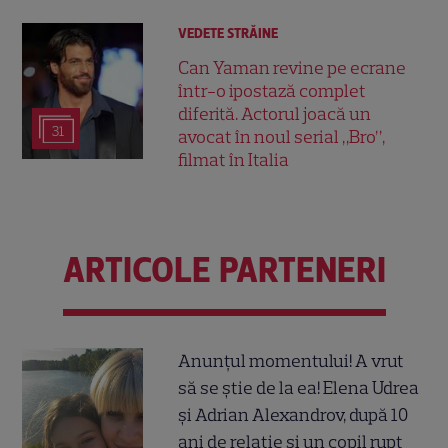
VEDETE STRĂINE
Can Yaman revine pe ecrane
într-o ipostază complet
diferită. Actorul joacă un
31
avocat în noul serial „Bro”,
filmat în Italia
ARTICOLE PARTENERI
Anunțul momentului! A vrut
să se știe de la ea! Elena Udrea
și Adrian Alexandrov, după 10
ani de relație și un copil rupt