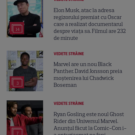
Elon Musk, atac la adresa
regizorului premiat cu Oscar
care a realizat documentarul
14
despre viața sa. Filmul are 232
de minute
VEDETE STRĂINE
Marvel are un nou Black
Panther. David Jonsson preia
moștenirea lui Chadwick
3
Boseman
VEDETE STRĂINE
Ryan Gosling este noul Ghost
Rider din Universul Marvel.
Anunțul făcut la Comic-Con i-
7
a entuziasmat pe fani