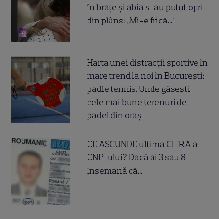
în brațe și abia s-au putut opri
din plâns: „Mi-e frică...”
Harta unei distracții sportive în
mare trend la noi în București:
padle tennis. Unde găsești
cele mai bune terenuri de
padel din oraș
CE ASCUNDE ultima CIFRA a
CNP-ului? Dacă ai 3 sau 8
însemană că...