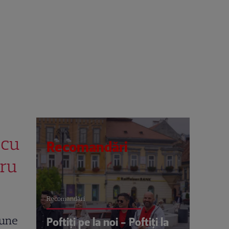
scu
Recomandări
oru
Recomandări
pune
Poftiți pe la noi - Poftiți la