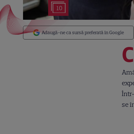
10
Adaugă-ne ca sursă preferată în Google
C
Amân
expe
Într
se î