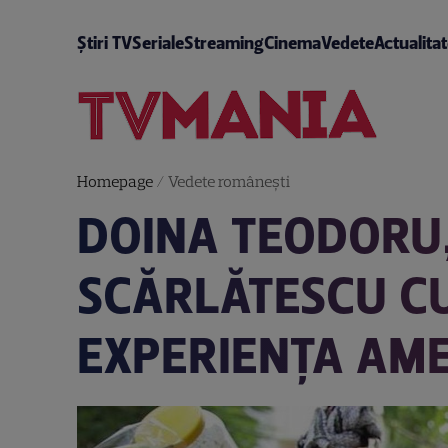
Știri TV
Seriale
Streaming
Cinema
Vedete
Actualita
Homepage
/
Vedete româneşti
DOINA TEODORU,
SCĂRLĂTESCU CU 
EXPERIENȚA AME