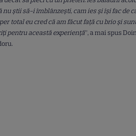
 nu știi să-i îmblânzești, cam ies și își fac de c
per total eu cred că am făcut față cu brio și su
ciți pentru această experiență
”, a mai spus Doi
doru.