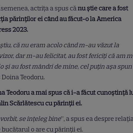
semenea, actrița a spus că
nu știe care a fost
ția părinților ei când au făcut-o la America
ress 2023.
știu, că nu eram acolo când m-au văzut la
vizor, dar m-au felicitat, au fost fericiți că am 
o și au fost mândri de mine, cel puțin așa spun 
s Doina Teodoru.
a Teodoru a mai spus că i-a făcut cunoștință l
lin Scărlătescu cu părinții ei.
vorbit, se înțeleg bine
”, a spus ea despre relați
 bucătarul o are cu părinții ei.