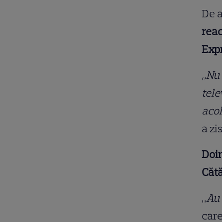
De a
reac
Exp
„Nu 
tele
acol
a zi
Doin
Cătă
„
Au 
care