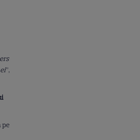
mers
ei
”,
ui
a pe