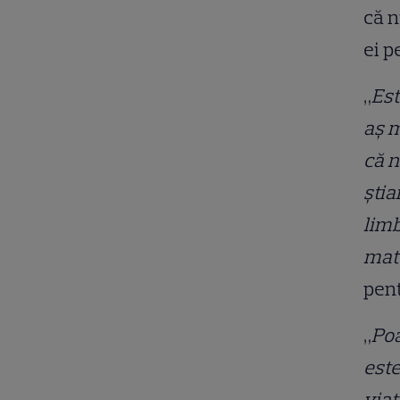
că n
ei p
„
Est
aș m
că n
știa
limb
mate
pen
„
Poa
este
viaț