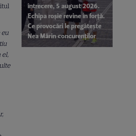
întrecere, 5 august 2026.
itul
Echipa roșie revine în forță.
Ce provocări le pregătește
 eu
Nea Mărin concurenților
tiu
 el,
ulte
r,
o