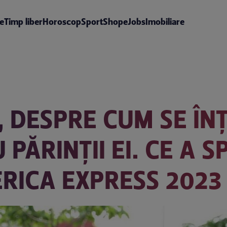
te
Timp liber
Horoscop
Sport
Shop
eJobs
Imobiliare
 DESPRE CUM SE ÎN
PĂRINȚII EI. CE A 
RICA EXPRESS 2023