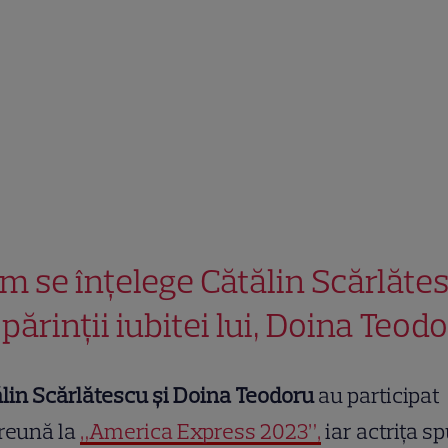
m se înțelege Cătălin Scărlăte
 părinții iubitei lui, Doina Teod
lin Scărlătescu și Doina Teodoru
au participat
reună la
„America Express 2023”,
iar actrița s