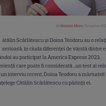
de
Roxana Mirea
,
31 martie 202
ătălin Scărlătescu și Doina Teodoru au o relaț
serioasă, în ciuda diferenței de vârstă dintre e
doi au participat la America Express 2023,
riență care poate fi considerată „un test al rela
-un interviu recent, Doina Teodoru a mărturisi
nțelege Cătălin Scărlătescu cu părinții ei.