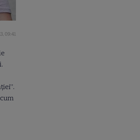
3, 09:41
ie
i.
ției”.
t cum