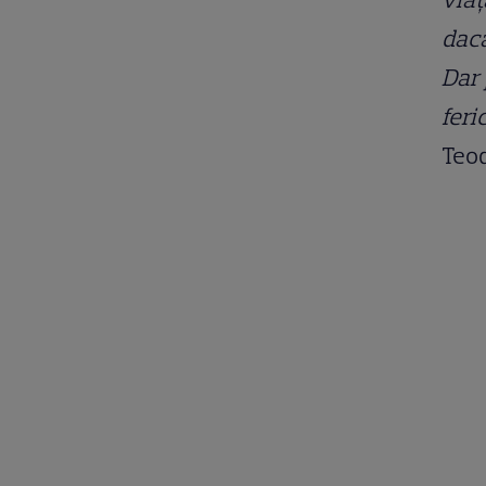
dacă
Dar 
feri
Teo