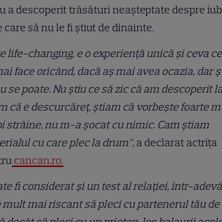
u a descoperit trăsături neașteptate despre iub
e care să nu le fi știut de dinainte.
e life-changing, e o experiență unică și ceva ce
ai face oricând, dacă aș mai avea ocazia, dar ș
u se poate. Nu știu ce să zic că am descoperit la
m că e descurcăreț, știam că vorbește foarte m
i străine, nu m-a șocat cu nimic. Cam știam
rialul cu care plec la drum”,
a declarat actrița
tru
cancan.ro.
te fi considerat și un test al relației, într-adevă
 mult mai riscant să pleci cu partenerul tău de
ă decât să pleci cu un prieten. Ies balaurii acol