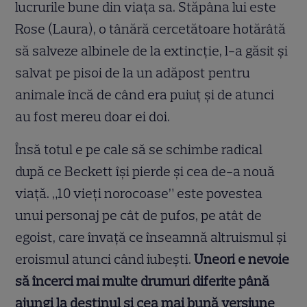
lucrurile bune din viața sa. Stăpâna lui este
Rose (Laura), o tânără cercetătoare hotărâtă
să salveze albinele de la extincție, l-a găsit și
salvat pe pisoi de la un adăpost pentru
animale încă de când era puiuț și de atunci
au fost mereu doar ei doi.
Însă totul e pe cale să se schimbe radical
după ce Beckett își pierde și cea de-a nouă
viață. „10 vieți norocoase” este povestea
unui personaj pe cât de pufos, pe atât de
egoist, care învață ce înseamnă altruismul și
eroismul atunci când iubești.
Uneori e nevoie
să încerci mai multe drumuri diferite până
ajungi la destinul și cea mai bună versiune