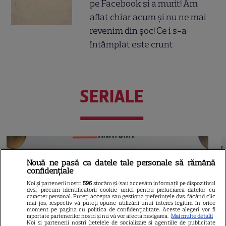
pe Facebook și a murit! Am
aflat chiar acum și nu ne mai
revenim din șoc! Ce i s-a
întâmplat este crunt
SERIALE
Nouă ne pasă ca datele tale personale să rămână
confidențiale
Noi și partenerii noștri
596
stocăm și/sau accesăm informații pe dispozitivul
dvs., precum identificatorii cookie unici pentru prelucrarea datelor cu
caracter personal. Puteți accepta sau gestiona preferințele dvs. făcând clic
mai jos, respectiv vă puteți opune utilizării unui interes legitim în orice
moment pe pagina cu politica de confidențialitate. Aceste alegeri vor fi
raportate partenerilor noștri și nu vă vor afecta navigarea.
Mai multe detalii
Noi si partenerii nostri (retelele de socializare si agentiile de publicitate