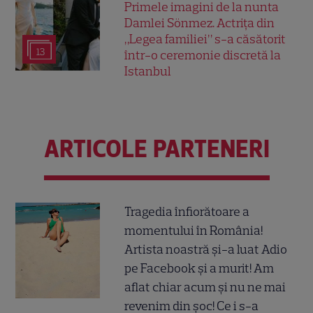
Primele imagini de la nunta
Damlei Sönmez. Actrița din
„Legea familiei” s-a căsătorit
13
într-o ceremonie discretă la
Istanbul
ARTICOLE PARTENERI
Tragedia înfiorătoare a
momentului în România!
Artista noastră și-a luat Adio
pe Facebook și a murit! Am
aflat chiar acum și nu ne mai
revenim din șoc! Ce i s-a