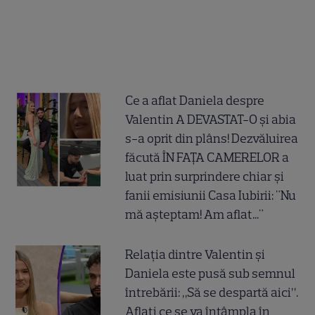
Ce a aflat Daniela despre
Valentin A DEVASTAT-O și abia
s-a oprit din plâns! Dezvăluirea
făcută ÎN FAȚA CAMERELOR a
luat prin surprindere chiar și
fanii emisiunii Casa Iubirii: "Nu
mă așteptam! Am aflat..."
Relația dintre Valentin și
Daniela este pusă sub semnul
întrebării: „Să se despartă aici”.
Aflați ce se va întâmpla în