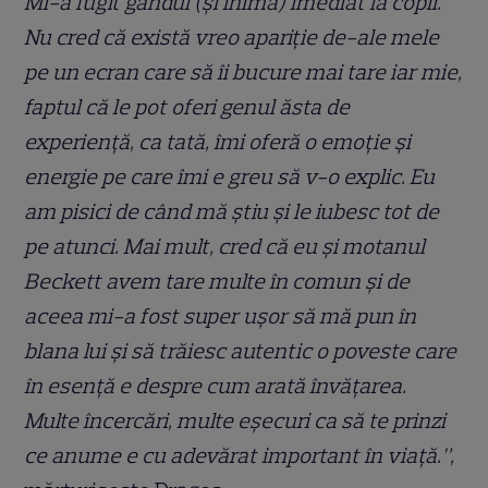
Mi-a fugit gândul (și inima) imediat la copii.
Nu cred că există vreo apariție de-ale mele
pe un ecran care să îi bucure mai tare iar mie,
faptul că le pot oferi genul ăsta de
experiență, ca tată, îmi oferă o emoție și
energie pe care îmi e greu să v-o explic. Eu
am pisici de când mă știu și le iubesc tot de
pe atunci. Mai mult, cred că eu și motanul
Beckett avem tare multe în comun și de
aceea mi-a fost super ușor să mă pun în
blana lui și să trăiesc autentic o poveste care
în esență e despre cum arată învățarea.
Multe încercări, multe eșecuri ca să te prinzi
ce anume e cu adevărat important în viață.”,