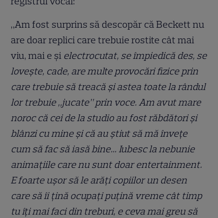
registrul vocal:
„Am fost surprins să descopăr că Beckett nu
are doar replici care trebuie rostite cât mai
viu, mai e și
electrocutat, se împiedică des, se
lovește, cade, are multe provocări fizice prin
care trebuie să treacă și astea toate la rândul
lor trebuie „jucate” prin voce. Am avut mare
noroc că cei de la studio au fost răbdători și
blânzi cu mine și că au știut să mă învețe
cum să fac să iasă bine… Iubesc la nebunie
animațiile care nu sunt doar entertainment.
E foarte ușor să le arăți copiilor un desen
care să îi țină ocupați puțină vreme cât timp
tu îți mai faci din treburi, e ceva mai greu să