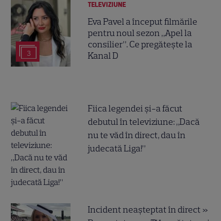
TELEVIZIUNE
Eva Pavel a început filmările
pentru noul sezon „Apel la
consilier”. Ce pregătește la
3
Kanal D
Fiica legendei și-a făcut
debutul în televiziune: „Dacă
nu te văd în direct, dau în
judecată Liga!”
Incident neașteptat în direct »