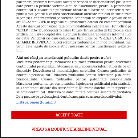
partenere, precum si furnizorii nostri de servicii de date analitice) prelucram
date pentru a permite website-ului sa functioneze, pentru a personaliza
continutul si anunturile publicitare afisate in functie de interesele si/sau
profilul dvs., pentru a va oferi functionalitati aferente retelelor de socializare
si pentru a analiza traficul pe website. Beneficiati de drepturile prevazute de
art. 15-22 din GDPR in legatura cu prelucrarea datelor cu caracter personal.
Aceste drepturi pot fi exercitate prin modalitatea indicata
aici
. Prin click pe
“ACCEPT TOATE”, acceptati folosirea tuturor Tehnologiilor de tip Cookie, care
implica inclusiv acceptul dvs. cu privire la stocarea/accesarea informatiilor
de catre Vendor-ii cu care colaboram. Prin click pe “VREAU SA MODIFIC
SETARILE INDIVIDUAL” puteti schimba preferintele in mod individual, mai
putin cele legate de cookie strict necesare pentru functionarea website-
ului.
Atât noi, cât și partenerii noștri prelucrăm datele pentru a oferi:
Măsurarea performanței reclamelor. Utilizarea profilurilor pentru selectarea
conținutului personalizat. Stocarea și/sau accesarea informațiilor de pe un
dispozitiv. Dezvoltarea și îmbunătățirea serviciilor. Crearea profilurilor de
21
conținut personalizat. Utilizarea profilurilor pentru selectarea publicității
personalizate. Crearea profilurilor pentru publicitate personalizată.
Măsurarea performanței conținutului. Înțelegerea publicului prin statistici
sau combinații de date din surse diferite. Utilizarea datelor limitate pentru a
SERIALE AMERICANE
R
selecta conținutul. Utilizarea de date limitate pentru a selecta publicitatea.
Date precise de geolocație și identificarea prin scanarea dispozitivului.
Sandra Oh dezvăluie de ce a
Listă parteneri (furnizori)
plecat din „Anatomia lui Grey”.
ACCEPT TOATE
Discuția cu Shonda Rhimes
VREAU SA MODIFIC SETARILE INDIVIDUAL
care a schimbat totul pentru