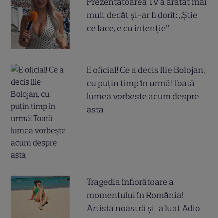
Prezentatoarea TV a arătat mai
mult decât și-ar fi dorit: „Știe
ce face, e cu intenție”
E oficial! Ce a decis Ilie Bolojan,
cu puțin timp în urmă! Toată
lumea vorbește acum despre
asta
Tragedia înfiorătoare a
momentului în România!
Artista noastră și-a luat Adio