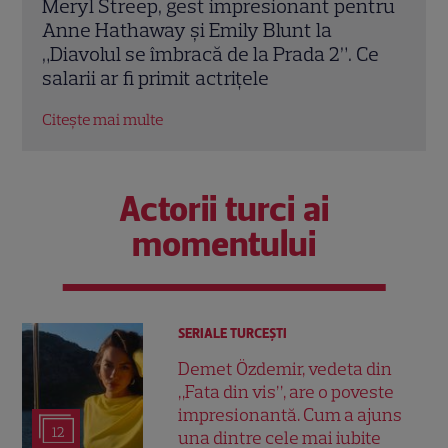
ntru
Tom Holland, decizie radicală pentru
Scar
noul său film! Ce promisiune a făcut
Thom
Ce
actorul după momentele virale în care a
în „
făcut senzație prin dans
film
Citește mai multe
Citeș
Actorii turci ai
momentului
SERIALE TURCEŞTI
Demet Özdemir, vedeta din
„Fata din vis”, are o poveste
impresionantă. Cum a ajuns
12
una dintre cele mai iubite