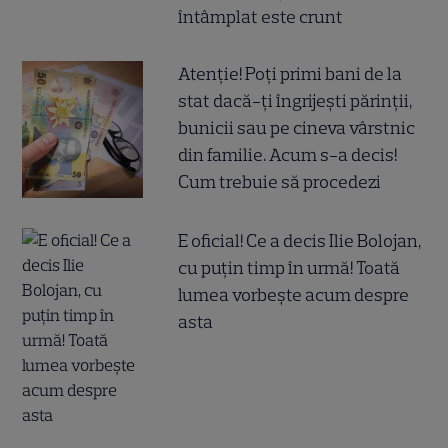
întâmplat este crunt
Atenție! Poți primi bani de la
stat dacă-ți îngrijești părinții,
bunicii sau pe cineva vârstnic
din familie. Acum s-a decis!
Cum trebuie să procedezi
E oficial! Ce a decis Ilie Bolojan,
cu puțin timp în urmă! Toată
lumea vorbește acum despre
asta