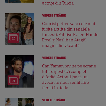
actrițe din Turcia
VEDETE STRĂINE
Cum își petrec vara cele mai
iubite actrițe din serialele
turcești. Fahriye Evcen, Hande
32
Erçel și Neslihan Atagül,
imagini din vacanță
VEDETE STRĂINE
Can Yaman revine pe ecrane
într-o ipostază complet
diferită. Actorul joacă un
31
avocat în noul serial „Bro”,
filmat în Italia
VEDETE STRĂINE