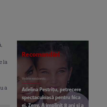
,
Recomandări
e la
Vedete româneşti
nu a
Adelina Pestrițu, petrecere
spectaculoasă pentru fiica
ei, Zeny. A împlinit 8 ani și a