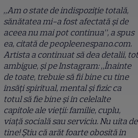
„Am o state de indispoziţie totală,
sănătatea mi-a fost afectată şi de
aceea nu mai pot continua”, a spus
ea, citată de peopleenespano.com.
Artista a continuat să dea detalii, to
ambigue, şi pe Instagram: „Înainte
de toate, trebuie să fii bine cu tine
însăţi spiritual, mental şi fizic ca
totul să fie bine şi în celelalte
capitole ale vieţii: familie, cuplu,
viaţă socială sau serviciu. Nu uita de
tine! Ştiu că arăt foarte obosită în