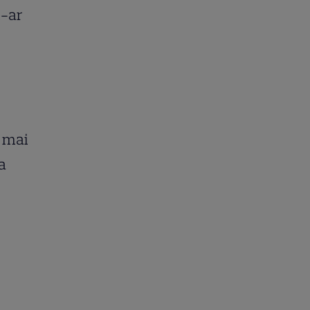
i-ar
ă mai
a