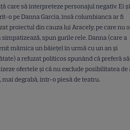
iţă care să interpreteze personajul negativ. Ei ş
orit-o pe Danna Garcia, însă columbianca ar fi
zat proiectul din cauza lui Aracely, pe care nu o
 simpatizează, spun gurile rele. Danna (care a
nit mămica un băieţel în urmă cu un an şi
tate) a refuzat politicos spunând că preferă s
izeze ofertele şi că nu exclude posibilitatea de 
, mai degrabă, într-o piesă de teatru.