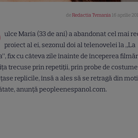
de
Redactia Tvmania
16 aprilie 20
D
ulce María
(33 de ani) a abandonat cel mai r
proiect al ei, sezonul doi al telenovelei la „La
”, fix cu câteva zile înainte de începerea filmări
iţa trecuse prin repetiţii, prin probe de costume
ţase replicile, însă a ales să se retragă din mot
ătate, anunţă peopleenespanol.com.