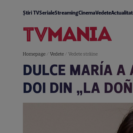
Știri TV
Seriale
Streaming
Cinema
Vedete
Actualita
Homepage
/
Vedete
/
Vedete străine
DULCE MARÍA A 
DOI DIN „LA DOÑ