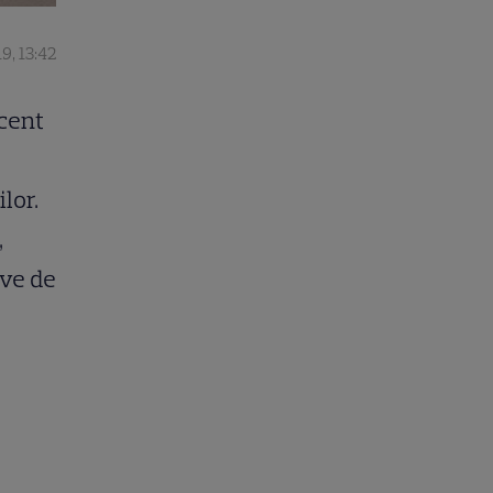
19, 13:42
ecent
lor.
,
ive de