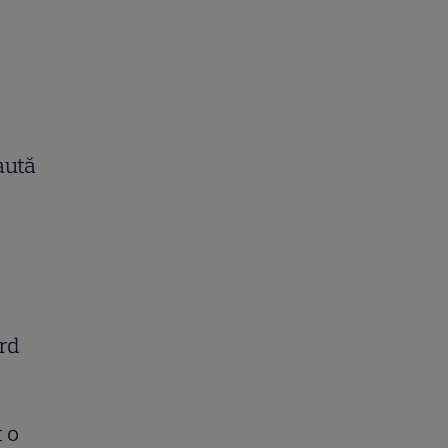
aută
rd
 o