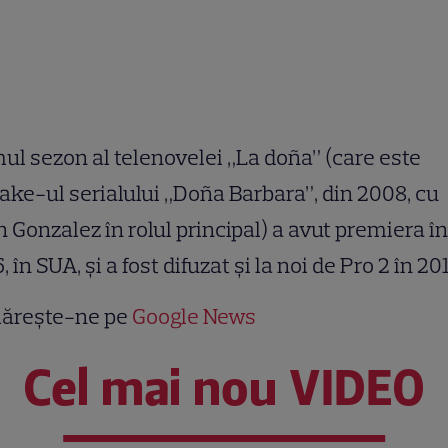
ul sezon al telenovelei „La doña” (care este
ke-ul serialului „Doña Barbara”, din 2008, cu
h Gonzalez în rolul principal) a avut premiera în
, în SUA, şi a fost difuzat şi la noi de Pro 2 în 20
ărește-ne pe
Google News
Cel mai nou VIDEO