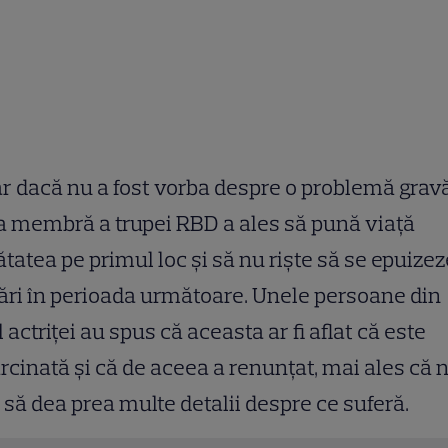
r dacă nu a fost vorba despre o problemă gravă
a membră a trupei RBD a ales să pună viaţă
tatea pe primul loc şi să nu rişte să se epuizez
ări în perioada următoare. Unele persoane din
l actriţei au spus că aceasta ar fi aflat că este
rcinată şi că de aceea a renunţat, mai ales că 
 să dea prea multe detalii despre ce suferă.