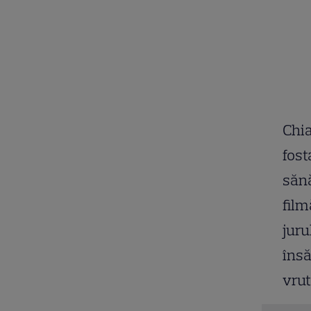
Chia
fost
sănă
film
juru
însă
vrut