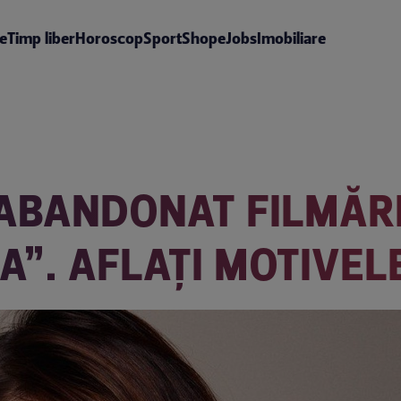
te
Timp liber
Horoscop
Sport
Shop
eJobs
Imobiliare
ABANDONAT FILMĂRI
A”. AFLAŢI MOTIVEL