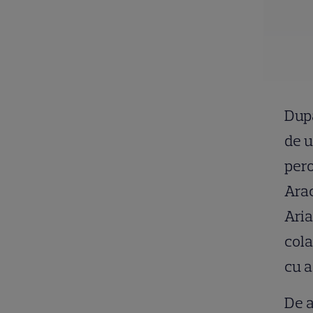
După
de u
pero
Arac
Aria
cola
cu a
De a