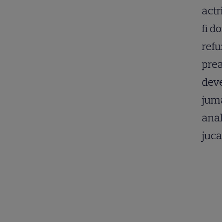
actr
fi d
refu
prea
deve
jumă
anal
juca