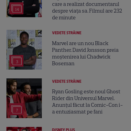
care a realizat documentarul
14
despre viața sa. Filmul are 232
de minute
VEDETE STRĂINE
Marvel are un nou Black
Panther. David Jonsson preia
moștenirea lui Chadwick
3
Boseman
VEDETE STRĂINE
Ryan Gosling este noul Ghost
Rider din Universul Marvel.
Anunțul făcut la Comic-Con i-
7
a entuziasmat pe fani
DISNEY PLUS