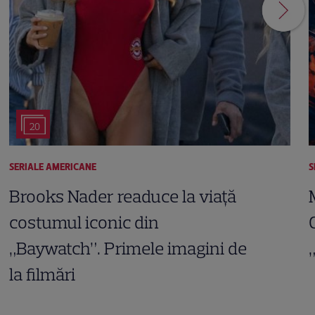
20
SERIALE AMERICANE
S
Brooks Nader readuce la viață
costumul iconic din
„Baywatch”. Primele imagini de
la filmări