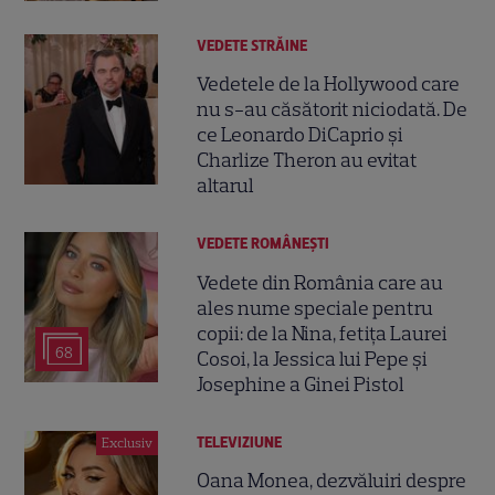
VEDETE STRĂINE
Vedetele de la Hollywood care
nu s-au căsătorit niciodată. De
ce Leonardo DiCaprio și
Charlize Theron au evitat
altarul
VEDETE ROMÂNEŞTI
Vedete din România care au
ales nume speciale pentru
copii: de la Nina, fetița Laurei
68
Cosoi, la Jessica lui Pepe și
Josephine a Ginei Pistol
TELEVIZIUNE
Exclusiv
Oana Monea, dezvăluiri despre