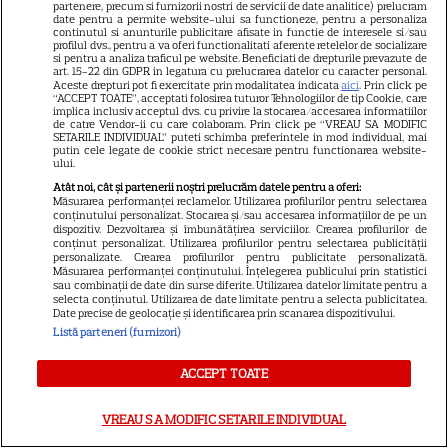
partenere, precum si furnizorii nostri de servicii de date analitice) prelucram
date pentru a permite website-ului sa functioneze, pentru a personaliza
Libertatea pentru femei
continutul si anunturile publicitare afisate in functie de interesele si/sau
profilul dvs., pentru a va oferi functionalitati aferente retelelor de socializare
GSP
si pentru a analiza traficul pe website. Beneficiati de drepturile prevazute de
art. 15-22 din GDPR in legatura cu prelucrarea datelor cu caracter personal.
Știri mondene
Aceste drepturi pot fi exercitate prin modalitatea indicata
aici
. Prin click pe
“ACCEPT TOATE”, acceptati folosirea tuturor Tehnologiilor de tip Cookie, care
implica inclusiv acceptul dvs. cu privire la stocarea/accesarea informatiilor
Avantaje
de catre Vendor-ii cu care colaboram. Prin click pe “VREAU SA MODIFIC
SETARILE INDIVIDUAL” puteti schimba preferintele in mod individual, mai
Elle
putin cele legate de cookie strict necesare pentru functionarea website-
ului.
Unica
Atât noi, cât și partenerii noștri prelucrăm datele pentru a oferi:
Măsurarea performanței reclamelor. Utilizarea profilurilor pentru selectarea
Retete practice
conținutului personalizat. Stocarea și/sau accesarea informațiilor de pe un
dispozitiv. Dezvoltarea și îmbunătățirea serviciilor. Crearea profilurilor de
conținut personalizat. Utilizarea profilurilor pentru selectarea publicității
personalizate. Crearea profilurilor pentru publicitate personalizată.
URMĂREȘTE-NE PE
Măsurarea performanței conținutului. Înțelegerea publicului prin statistici
sau combinații de date din surse diferite. Utilizarea datelor limitate pentru a
selecta conținutul. Utilizarea de date limitate pentru a selecta publicitatea.
Date precise de geolocație și identificarea prin scanarea dispozitivului.
Listă parteneri (furnizori)
Copyright
2026
Ringier Romania – Toate Drepturile rezervate
ACCEPT TOATE
VREAU SA MODIFIC SETARILE INDIVIDUAL