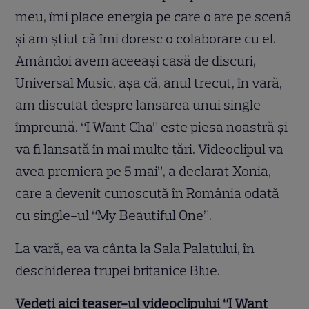
meu, îmi place energia pe care o are pe scenă
şi am ştiut că îmi doresc o colaborare cu el.
Amândoi avem aceeaşi casă de discuri,
Universal Music, aşa că, anul trecut, în vară,
am discutat despre lansarea unui single
împreună. “I Want Cha” este piesa noastră şi
va fi lansată în mai multe ţări. Videoclipul va
avea premiera pe 5 mai”, a declarat Xonia,
care a devenit cunoscută în România odată
cu single-ul “My Beautiful One”.
La vară, ea va cânta la Sala Palatului, în
deschiderea trupei britanice Blue.
Vedeţi aici teaser-ul videoclipului “I Want