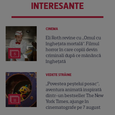
INTERESANTE
CINEMA
Eli Roth revine cu „Omul cu
înghețata mortală”. Filmul
horror în care copiii devin
5
criminali după ce mănâncă
înghețată
VEDETE STRĂINE
„Povestea peștelui posac”,
aventura animată inspirată
dintr-un bestseller The New
11
York Times, ajunge în
cinematografe pe 7 august