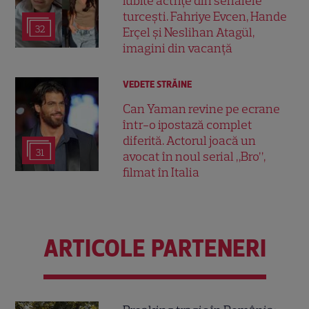
iubite actrițe din serialele
turcești. Fahriye Evcen, Hande
32
Erçel și Neslihan Atagül,
imagini din vacanță
VEDETE STRĂINE
Can Yaman revine pe ecrane
într-o ipostază complet
diferită. Actorul joacă un
31
avocat în noul serial „Bro”,
filmat în Italia
ARTICOLE PARTENERI