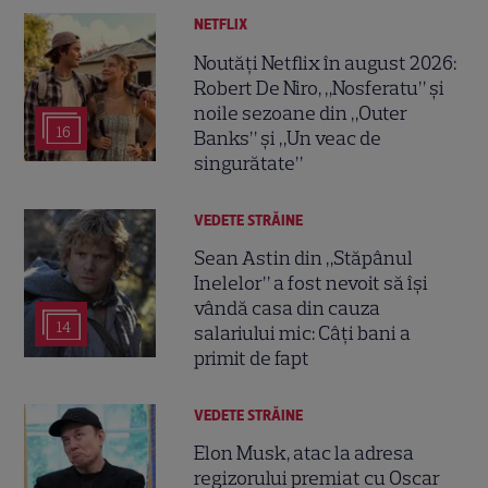
NETFLIX
Noutăți Netflix în august 2026:
Robert De Niro, „Nosferatu” și
noile sezoane din „Outer
16
Banks” și „Un veac de
singurătate”
VEDETE STRĂINE
Sean Astin din „Stăpânul
Inelelor” a fost nevoit să își
vândă casa din cauza
14
salariului mic: Câți bani a
primit de fapt
VEDETE STRĂINE
Elon Musk, atac la adresa
regizorului premiat cu Oscar