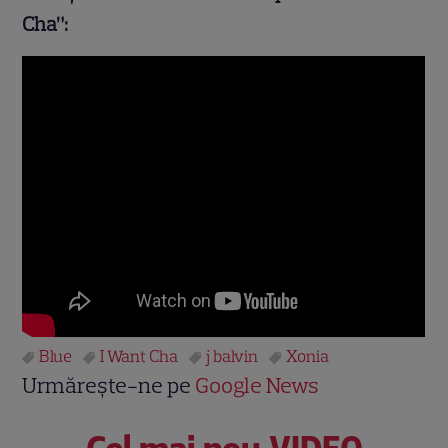
Cha
”:
Blue
I Want Cha
j balvin
Xonia
Urmărește-ne pe
Google News