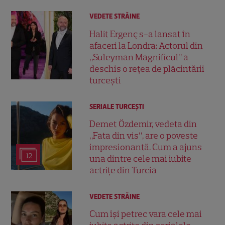
VEDETE STRĂINE
Halit Ergenç s-a lansat în
afaceri la Londra: Actorul din
„Suleyman Magnificul” a
deschis o rețea de plăcintării
turcești
SERIALE TURCEŞTI
Demet Özdemir, vedeta din
„Fata din vis”, are o poveste
impresionantă. Cum a ajuns
12
una dintre cele mai iubite
actrițe din Turcia
VEDETE STRĂINE
Cum își petrec vara cele mai