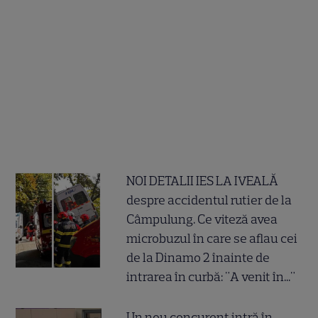
NOI DETALII IES LA IVEALĂ
despre accidentul rutier de la
Câmpulung. Ce viteză avea
microbuzul în care se aflau cei
de la Dinamo 2 înainte de
intrarea în curbă: "A venit în..."
Un nou concurent intră în