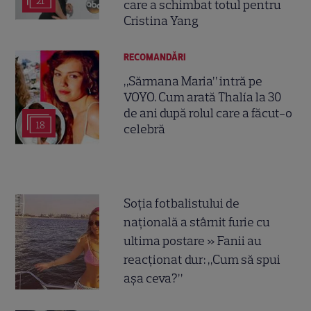
21
care a schimbat totul pentru
Cristina Yang
RECOMANDĂRI
„Sărmana Maria” intră pe
VOYO. Cum arată Thalía la 30
de ani după rolul care a făcut-o
18
celebră
Soția fotbalistului de
națională a stârnit furie cu
ultima postare » Fanii au
reacționat dur: „Cum să spui
așa ceva?”