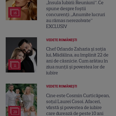
„Insula Iubirii: Reuniuni”. Ce
spune despre foștii
16
concurenți: „Anumite lucruri
au rămas nerezolvate”
EXCLUSIV
VEDETE ROMÂNEŞTI
Chef Orlando Zaharia și soția
lui, Mădălina, au împlinit 22 de
ani de căsnicie. Cum arătau în
11
ziua nunții și povestea lor de
iubire
VEDETE ROMÂNEŞTI
Cine este Cosmin Curticăpean,
soțul Laurei Cosoi. Afaceri,
vârstă și povestea de iubire
29
care durează de peste 10 ani