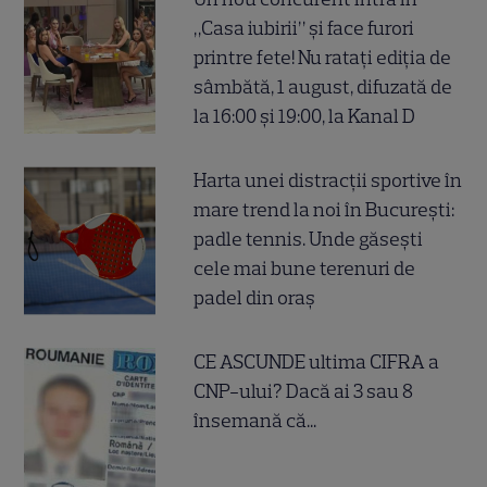
„Casa iubirii” și face furori
printre fete! Nu ratați ediția de
sâmbătă, 1 august, difuzată de
la 16:00 și 19:00, la Kanal D
Harta unei distracții sportive în
mare trend la noi în București:
padle tennis. Unde găsești
cele mai bune terenuri de
padel din oraș
CE ASCUNDE ultima CIFRA a
CNP-ului? Dacă ai 3 sau 8
însemană că...