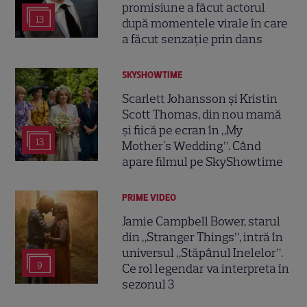
promisiune a făcut actorul
13
după momentele virale în care
a făcut senzație prin dans
SKYSHOWTIME
Scarlett Johansson și Kristin
Scott Thomas, din nou mamă
și fiică pe ecran în „My
13
Mother's Wedding”. Când
apare filmul pe SkyShowtime
PRIME VIDEO
Jamie Campbell Bower, starul
din „Stranger Things”, intră în
universul „Stăpânul Inelelor”.
9
Ce rol legendar va interpreta în
sezonul 3