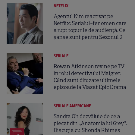
NETFLIX
Agentul Kim reactivat pe
Netflix: Serialul-fenomen care
a rupt topurile de audiență. Ce
șanse sunt pentru Sezonul 2
SERIALE
Rowan Atkinson revine pe TV
în rolul detectivului Maigret:
Când sunt difuzate ultimele
episoade la Viasat Epic Drama
SERIALE AMERICANE
Sandra Oh dezvăluie de ce a
plecat din „Anatomia lui Grey”.
Discuția cu Shonda Rhimes