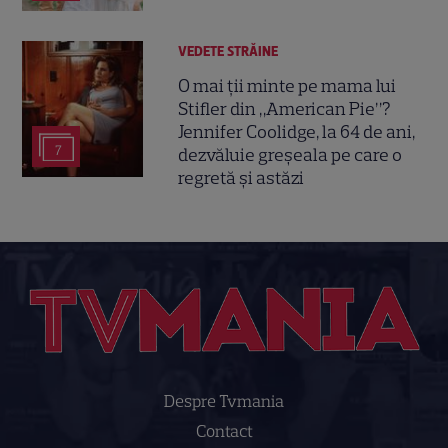
VEDETE STRĂINE
O mai ții minte pe mama lui
Stifler din „American Pie”?
Jennifer Coolidge, la 64 de ani,
7
dezvăluie greșeala pe care o
regretă și astăzi
Despre Tvmania
Contact