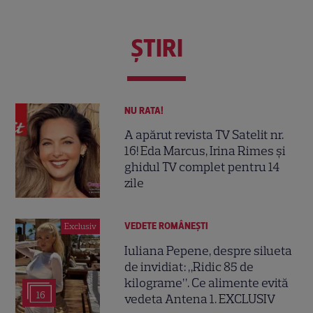
ŞTIRI
NU RATA!
A apărut revista TV Satelit nr.
16! Eda Marcus, Irina Rimes și
ghidul TV complet pentru 14
zile
VEDETE ROMÂNEŞTI
Exclusiv
Iuliana Pepene, despre silueta
de invidiat: „Ridic 85 de
kilograme”. Ce alimente evită
16
vedeta Antena 1. EXCLUSIV