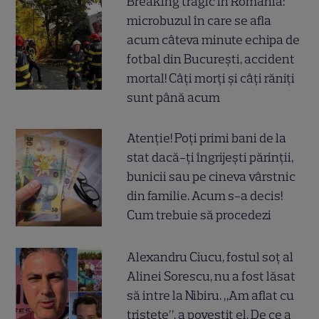
Breaking tragic în România:
microbuzul în care se afla
acum câteva minute echipa de
fotbal din București, accident
mortal! Câți morți și câți răniți
sunt până acum
Atenție! Poți primi bani de la
stat dacă-ți îngrijești părinții,
bunicii sau pe cineva vârstnic
din familie. Acum s-a decis!
Cum trebuie să procedezi
Alexandru Ciucu, fostul soț al
Alinei Sorescu, nu a fost lăsat
să intre la Nibiru. „Am aflat cu
tristețe”, a povestit el. De ce a