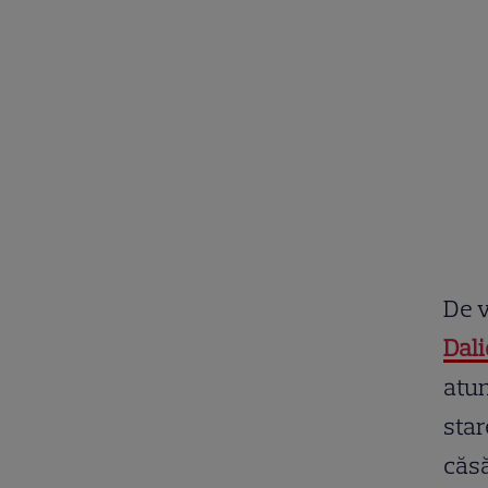
De v
Dali
atun
star
căsă