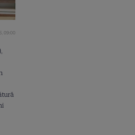
5, 09:00
,
n
ătură
ni