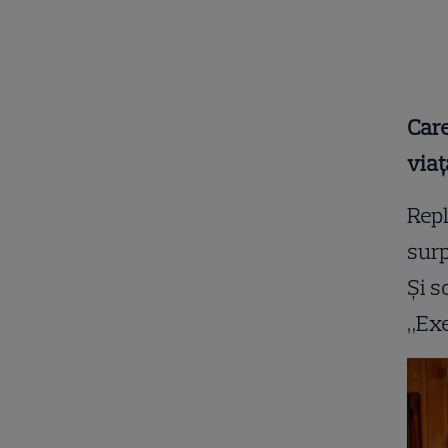
Care
viaț
Repl
surp
Și s
„Exe