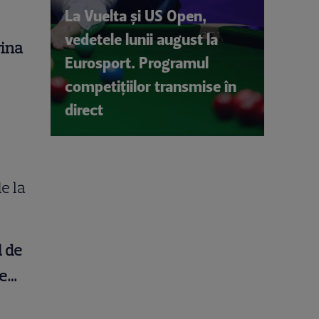
La Vuelta și US Open,
vedetele lunii august la
rina
Eurosport. Programul
competițiilor transmise în
direct
e la
l de
de…