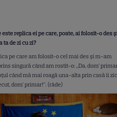
 este replica ei pe care, poate, ai folosit-o des și
a ta de zi cu zi?
ica pe care am folosit-o cel mai des și m-am
rins singură când am rostit-o: „Da, dom’ primar
oțul când mă mai roagă una-alta prin casă îi zic
cut, dom’ primar!”. (râde)