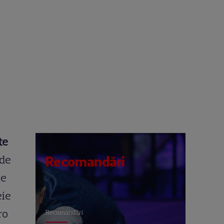
te
 de
Recomandări
be
eie
ro
Recomandări