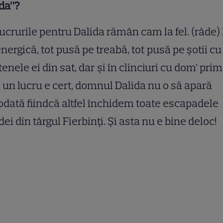
da”?
lucrurile pentru Dalida rămân cam la fel. (râde)
energică, tot pusă pe treabă, tot pusă pe șotii cu
tenele ei din sat, dar și în clinciuri cu dom’ prim
 un lucru e cert, domnul Dalida nu o să apară
odată fiindcă altfel închidem toate escapadele
dei din târgul Fierbinți. Și asta nu e bine deloc!