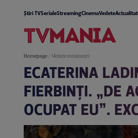
Știri TV
Seriale
Streaming
Cinema
Vedete
Actualita
Homepage
/
Vedete româneşti
ECATERINA LADIN
FIERBINȚI. „DE 
OCUPAT EU”. EX