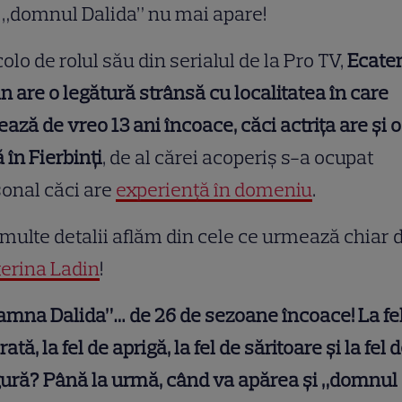
„domnul Dalida” nu mai apare!
olo de rolul său din serialul de la Pro TV,
Ecate
n are o legătură strânsă cu localitatea în care
ează de vreo 13 ani încoace, căci actrița are și o
 în Fierbinți
, de al cărei acoperiș s-a ocupat
onal căci are
experiență în domeniu
.
multe detalii aflăm din cele ce urmează chiar d
erina Ladin
!
mna Dalida”… de 26 de sezoane încoace! La fe
rată, la fel de aprigă, la fel de săritoare și la fel 
ură? Până la urmă, când va apărea și „domnul