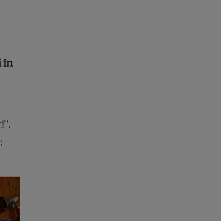
 în
!”.
: