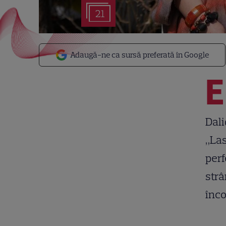
21
Adaugă-ne ca sursă preferată în Google
E
Dali
„Las
perf
strâ
înco