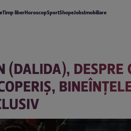
te
Timp liber
Horoscop
Sport
Shop
eJobs
Imobiliare
 (DALIDA), DESPRE 
ACOPERIȘ, BINEÎNȚE
CLUSIV