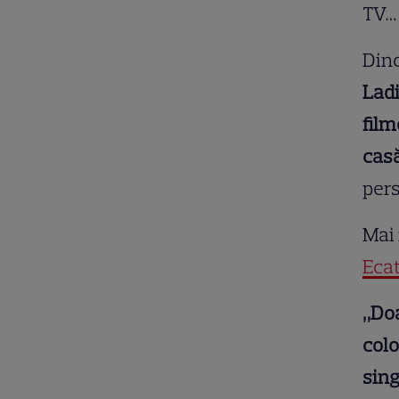
TV… 
Dinc
Ladi
film
casă
pers
Mai 
Ecat
„Doa
colo
sing