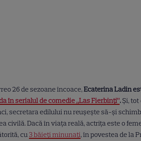
reo 26 de sezoane încoace,
Ecaterina Ladin es
da în serialul de comedie „Las Fierbinți”
.
Și, tot
ci, secretara edilului nu reușește să-și schim
ea civilă. Dacă în viața reală, actrița este o fem
torită, cu
3 băieți minunați
, în povestea de la P