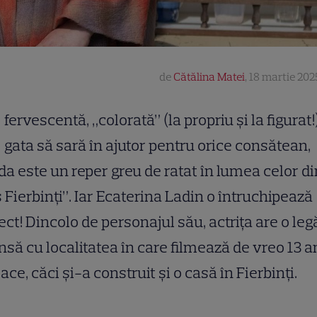
de
Cătălina Matei
,
18 martie 202
fervescentă, „colorată” (la propriu și la figurat!)
gata să sară în ajutor pentru orice consătean,
da este un reper greu de ratat în lumea celor di
 Fierbinți”. Iar Ecaterina Ladin o întruchipează
ect! Dincolo de personajul său, actrița are o leg
nsă cu localitatea în care filmează de vreo 13 a
ace, căci și-a construit și o casă în Fierbinți.