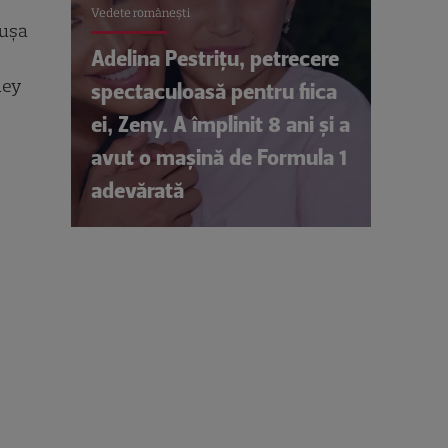
Vedete româneşti
 ușa
Adelina Pestrițu, petrecere
ney
spectaculoasă pentru fiica
ei, Zeny. A împlinit 8 ani și a
avut o mașină de Formula 1
adevărată