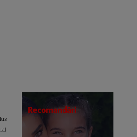
Recomandări
lus
nal