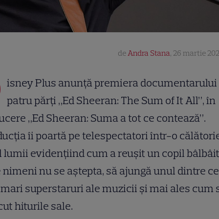
de
Andra Stana
,
26 martie 202
D
isney Plus anunță premiera documentarului 
patru părți „Ed Sheeran: The Sum of It All”, în
ucere „Ed Sheeran: Suma a tot ce contează”.
ucția îi poartă pe telespectatori într-o călători
l lumii evidențiind cum a reușit un copil bâlbâit
 nimeni nu se aștepta, să ajungă unul dintre ce
mari superstaruri ale muzicii și mai ales cum 
ut hiturile sale.