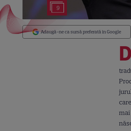
9
Adaugă-ne ca sursă preferată în Google
trad
Prod
juru
care
mai 
născ