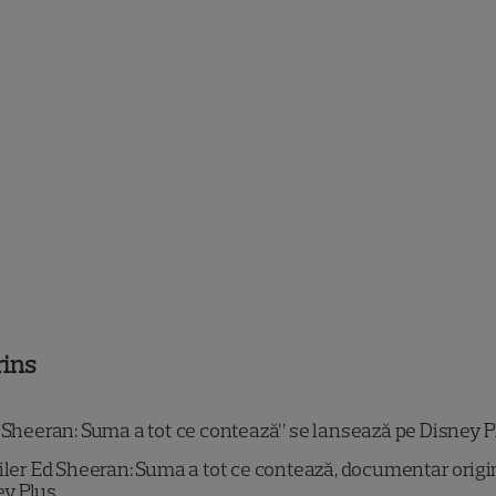
rins
 Sheeran: Suma a tot ce contează” se lansează pe Disney P
iler Ed Sheeran: Suma a tot ce contează, documentar origi
ey Plus