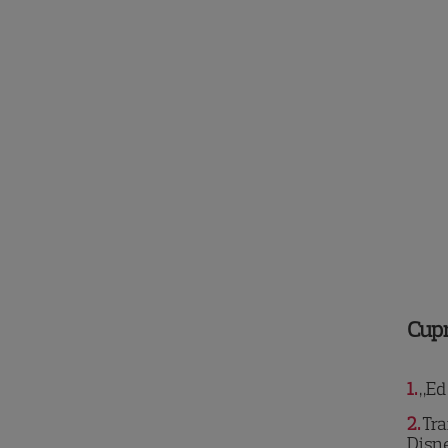
Cup
1
„Ed
2
Tra
Disn