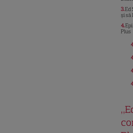
3
Ed 
și să
4
Epi
Plus
4
4
4
4
„E
co