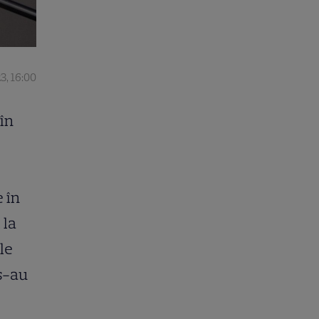
3, 16:00
în
e în
 la
le
s-au