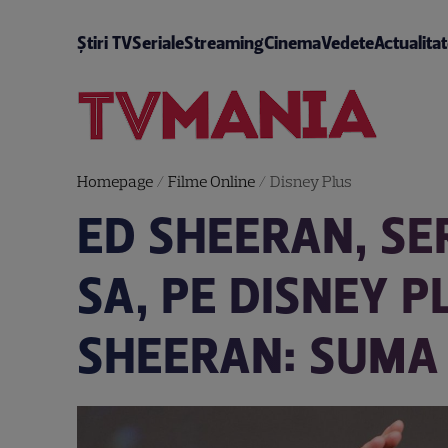
Știri TV
Seriale
Streaming
Cinema
Vedete
Actualita
Homepage
/
Filme Online
/
Disney Plus
ED SHEERAN, SE
SA, PE DISNEY P
SHEERAN: SUMA 