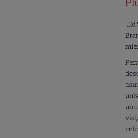
Pl
„Ed 
Bran
mier
Pent
desc
asup
univ
urmă
viaț
cele