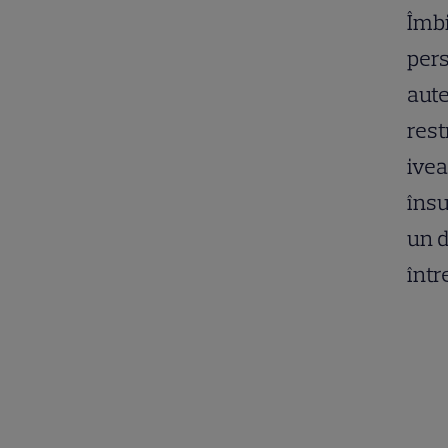
Îmbi
pers
aute
rest
ivea
însu
un d
într