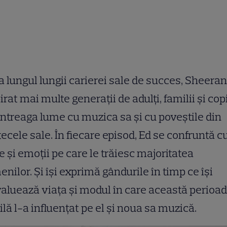
 lungul lungii carierei sale de succes, Sheeran
irat mai multe generații de adulți, familii și cop
întreaga lume cu muzica sa și cu poveștile din
ecele sale. În fiecare episod, Ed se confruntă c
 și emoții pe care le trăiesc majoritatea
nilor. Și își exprimă gândurile în timp ce își
aluează viața și modul în care această perioa
cilă l-a influențat pe el și noua sa muzică.