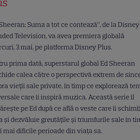
us
Sheeran: Suma a tot ce contează”, de la Disney
ded Television, va avea premiera globală
curi, 3 mai, pe platforma Disney Plus.
ru prima dată, superstarul global Ed Sheeran
hide calea către o perspectivă extrem de sinc
ra vieții sale private, în timp ce explorează te
ersale care îi inspiră muzica. Această serie îl
rește pe Ed după ce află o veste care îi schim
a și dezvăluie greutățile și triumfurile sale în t
i mai dificile perioade din viața sa.