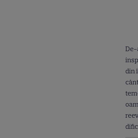
De-a
insp
din 
cânt
teme
oame
reev
difi