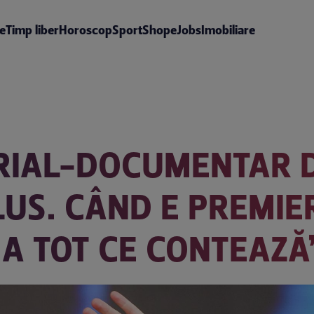
te
Timp liber
Horoscop
Sport
Shop
eJobs
Imobiliare
RIAL-DOCUMENTAR D
LUS. CÂND E PREMIE
A TOT CE CONTEAZĂ