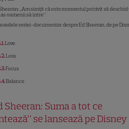
Sheeran: „Am simțit că este momentul potrivit să deschid
 las oamenii să intre”
soadele seriei-documentar despre Ed Sheeran, de pe Dis
.1
Love
.2
Loss
.3
Focus
.4
Balance
d Sheeran: Suma a tot ce
ntează” se lansează pe Disney