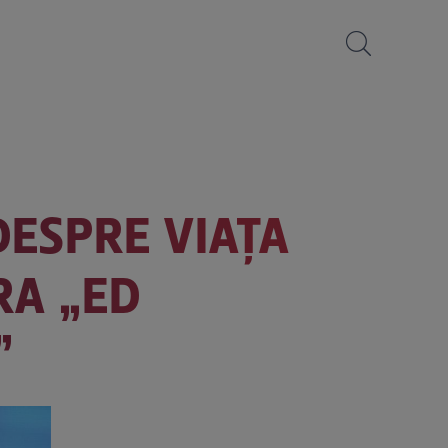
ESPRE VIAȚA
RA „ED
”