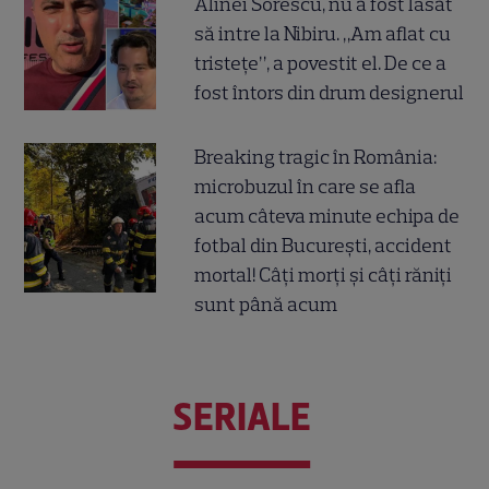
Alinei Sorescu, nu a fost lăsat
să intre la Nibiru. „Am aflat cu
tristețe”, a povestit el. De ce a
fost întors din drum designerul
Breaking tragic în România:
microbuzul în care se afla
acum câteva minute echipa de
fotbal din București, accident
mortal! Câți morți și câți răniți
sunt până acum
SERIALE