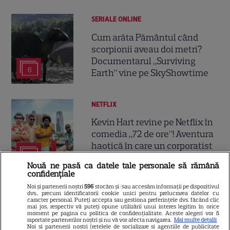
SERIALE ONLINE
Cum arăta Pământul când
scorpionii aveau doi metri?
Documentarul „Surviving
6
Earth” vine pe SkyShowtime
NETFLIX
Kevin Hart revine pe Netflix în
comedia „72 de ore”! Aventura
haotică în care un corporatist
3
ajunge din greșeală la o
Nouă ne pasă ca datele tale personale să rămână
petrecere a burlacilor
confidențiale
Noi și partenerii noștri
596
stocăm și/sau accesăm informații pe dispozitivul
dvs., precum identificatorii cookie unici pentru prelucrarea datelor cu
VEDETE STRĂINE
caracter personal. Puteți accepta sau gestiona preferințele dvs. făcând clic
mai jos, respectiv vă puteți opune utilizării unui interes legitim în orice
Glenn Close primește premiul
moment pe pagina cu politica de confidențialitate. Aceste alegeri vor fi
raportate partenerilor noștri și nu vă vor afecta navigarea.
Mai multe detalii
Oscar onorific la 79 de ani!
Noi si partenerii nostri (retelele de socializare si agentiile de publicitate