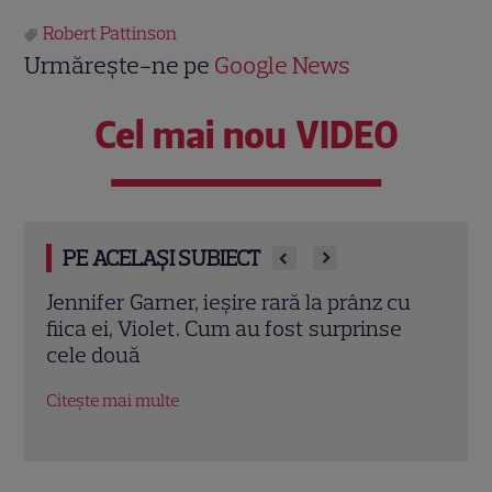
Robert Pattinson
Urmărește-ne pe
Google News
Cel mai nou VIDEO
PE ACELAȘI SUBIECT
cu
Eren Kasikci, fost câștigător MasterChef
Prin
e
Turcia, a murit la 37 de ani. Bucătarul a
cu d
fost găsit fără viață în locuința sa
înce
Citește mai multe
Citeș