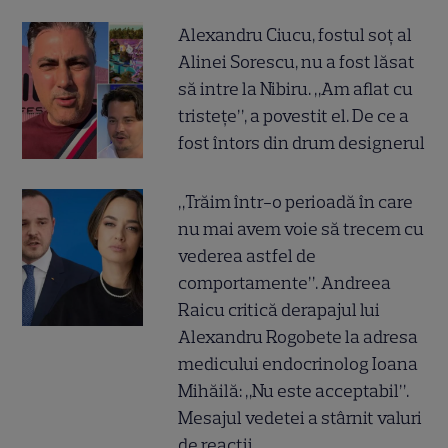
Alexandru Ciucu, fostul soț al
Alinei Sorescu, nu a fost lăsat
să intre la Nibiru. „Am aflat cu
tristețe”, a povestit el. De ce a
fost întors din drum designerul
„Trăim într-o perioadă în care
nu mai avem voie să trecem cu
vederea astfel de
comportamente”. Andreea
Raicu critică derapajul lui
Alexandru Rogobete la adresa
medicului endocrinolog Ioana
Mihăilă: „Nu este acceptabil”.
Mesajul vedetei a stârnit valuri
de reacții