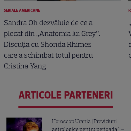
SERIALE AMERICANE
R
Sandra Oh dezvăluie de ce a
plecat din „Anatomia lui Grey”.
Discuția cu Shonda Rhimes
care a schimbat totul pentru
Cristina Yang
ARTICOLE PARTENERI
Horoscop Urania | Previziuni
astrologice pentru perioada 1 –