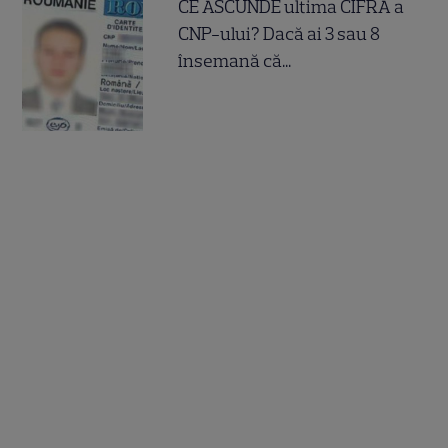
CE ASCUNDE ultima CIFRA a
CNP-ului? Dacă ai 3 sau 8
însemană că...