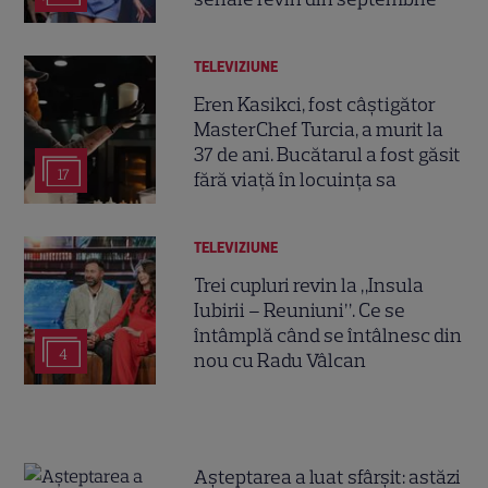
TELEVIZIUNE
Eren Kasikci, fost câștigător
MasterChef Turcia, a murit la
37 de ani. Bucătarul a fost găsit
17
fără viață în locuința sa
TELEVIZIUNE
Trei cupluri revin la „Insula
Iubirii – Reuniuni”. Ce se
întâmplă când se întâlnesc din
4
nou cu Radu Vâlcan
Așteptarea a luat sfârșit: astăzi