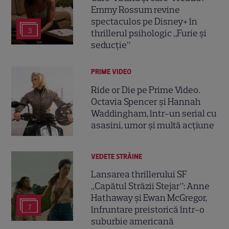
Emmy Rossum revine
spectaculos pe Disney+ în
3
thrillerul psihologic „Furie și
seducție”
PRIME VIDEO
Ride or Die pe Prime Video.
Octavia Spencer și Hannah
Waddingham, într-un serial cu
asasini, umor și multă acțiune
VEDETE STRĂINE
Lansarea thrillerului SF
„Capătul Străzii Stejar”: Anne
Hathaway și Ewan McGregor,
7
înfruntare preistorică într-o
suburbie americană