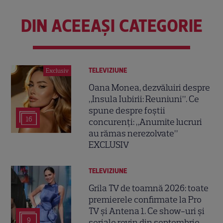
DIN ACEEAȘI CATEGORIE
TELEVIZIUNE
Exclusiv
Oana Monea, dezvăluiri despre
„Insula Iubirii: Reuniuni”. Ce
spune despre foștii
16
concurenți: „Anumite lucruri
au rămas nerezolvate”
EXCLUSIV
TELEVIZIUNE
Grila TV de toamnă 2026: toate
premierele confirmate la Pro
TV și Antena 1. Ce show-uri și
9
seriale revin din septembrie