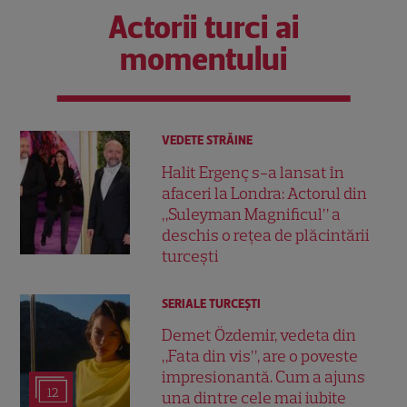
Actorii turci ai
momentului
VEDETE STRĂINE
Halit Ergenç s-a lansat în
afaceri la Londra: Actorul din
„Suleyman Magnificul” a
deschis o rețea de plăcintării
turcești
SERIALE TURCEŞTI
Demet Özdemir, vedeta din
„Fata din vis”, are o poveste
impresionantă. Cum a ajuns
12
una dintre cele mai iubite