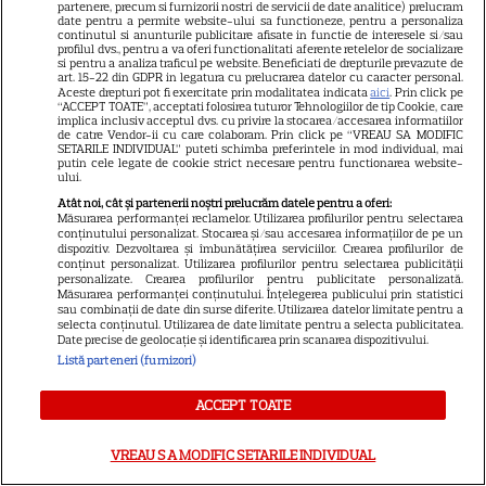
partenere, precum si furnizorii nostri de servicii de date analitice) prelucram
Recunoaștere istorică după 8
date pentru a permite website-ului sa functioneze, pentru a personaliza
continutul si anunturile publicitare afisate in functie de interesele si/sau
38
nominalizări necâștigate
profilul dvs., pentru a va oferi functionalitati aferente retelelor de socializare
si pentru a analiza traficul pe website. Beneficiati de drepturile prevazute de
art. 15-22 din GDPR in legatura cu prelucrarea datelor cu caracter personal.
Aceste drepturi pot fi exercitate prin modalitatea indicata
aici
. Prin click pe
“ACCEPT TOATE”, acceptati folosirea tuturor Tehnologiilor de tip Cookie, care
RECOMANDĂRI
implica inclusiv acceptul dvs. cu privire la stocarea/accesarea informatiilor
de catre Vendor-ii cu care colaboram. Prin click pe “VREAU SA MODIFIC
Can Yaman revine la TV în
SETARILE INDIVIDUAL” puteti schimba preferintele in mod individual, mai
putin cele legate de cookie strict necesare pentru functionarea website-
România! „El Turco”, premiera
ului.
de la Pro TV și disponibil
Atât noi, cât și partenerii noștri prelucrăm datele pentru a oferi:
13
integral pe VOYO
Măsurarea performanței reclamelor. Utilizarea profilurilor pentru selectarea
conținutului personalizat. Stocarea și/sau accesarea informațiilor de pe un
dispozitiv. Dezvoltarea și îmbunătățirea serviciilor. Crearea profilurilor de
conținut personalizat. Utilizarea profilurilor pentru selectarea publicității
personalizate. Crearea profilurilor pentru publicitate personalizată.
Măsurarea performanței conținutului. Înțelegerea publicului prin statistici
sau combinații de date din surse diferite. Utilizarea datelor limitate pentru a
selecta conținutul. Utilizarea de date limitate pentru a selecta publicitatea.
ŞTIRI
Date precise de geolocație și identificarea prin scanarea dispozitivului.
Listă parteneri (furnizori)
ACCEPT TOATE
VEDETE ROMÂNEŞTI
VREAU SA MODIFIC SETARILE INDIVIDUAL
Vedete din România care au