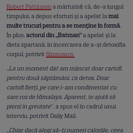
Robert Pattinson
a mărturisit că, de-a lungul
timpului, a depus eforturi și a apelat la
mai
multe trucuri pentru a se menține în formă
.
În plus,
actorul din „Batman”
a apelat și la
dieta spartană, în încercarea de a-și detoxifia
corpul, potrivit
filmnow.ro.
„
La un moment dat am mâncat doar cartofi
pentru două săptămâni, ca detox. Doar
cartofi fierți, pe care i-am condimentat cu
sare roz de Himalaya. Aparent, te ajută să
pierzi în greutate
”, a spus el în cadrul unui
interviu, potrivit Daily Mail.
„Chiar dacă alegi să-ți numeri caloriile, ceea