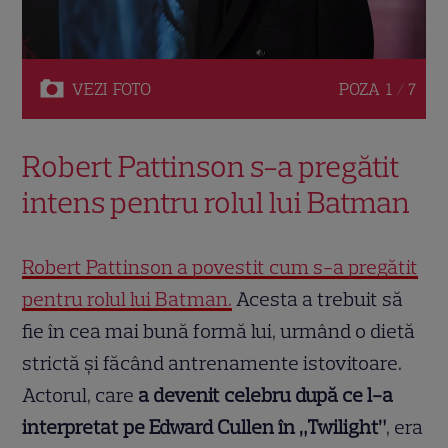
VEZI
FOTO
POZA
1 / 7
Robert Pattinson s-a pregătit
intens pentru rolul lui Batman
Robert Pattinson a povestit cum s-a pregătit
pentru rolul lui Batman.
Acesta a trebuit să
fie în cea mai bună formă lui, urmând o dietă
strictă și făcând antrenamente istovitoare.
Actorul, care
a devenit celebru după ce l-a
interpretat pe Edward Cullen în „Twilight”
, era