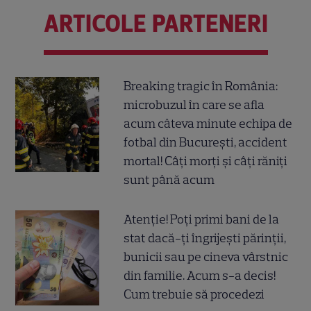
ARTICOLE PARTENERI
Breaking tragic în România:
microbuzul în care se afla
acum câteva minute echipa de
fotbal din București, accident
mortal! Câți morți și câți răniți
sunt până acum
Atenție! Poți primi bani de la
stat dacă-ți îngrijești părinții,
bunicii sau pe cineva vârstnic
din familie. Acum s-a decis!
Cum trebuie să procedezi