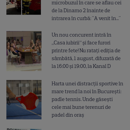
microbuzul în care se aflau cei
de la Dinamo 2 înainte de
intrarea în curbă: "A venit în..."
Un nou concurent intră în
„Casa iubirii” și face furori
printre fete! Nu ratați ediția de
sâmbătă, 1 august, difuzată de
la 16:00 și 19:00, la Kanal D
Harta unei distracții sportive în
mare trend la noi în București:
padle tennis. Unde găsești
cele mai bune terenuri de
padel din oraș