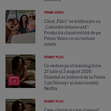
PRIME VIDEO
Când „Fălci” se întâlnește cu
„Coborâre întunecată”:
Producția claustrofobă de pe
Prime Video ce nu trebuie
ratată
DISNEY PLUS
Ce vedem pe streaming între
27 iulie și 2 august 2026:
Diavolul se îmbracă de la Prada
18
2 pe Disney+ și mari noutăți
Netflix
DISNEY PLUS
Care-i buna și care-i reaua?