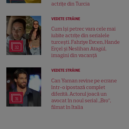
actrițe din Turcia
VEDETE STRĂINE
Cum își petrec vara cele mai
iubite actrițe din serialele
turcești. Fahriye Evcen, Hande
32
Erçel și Neslihan Atagül,
imagini din vacanță
VEDETE STRĂINE
Can Yaman revine pe ecrane
într-o ipostază complet
diferită. Actorul joacă un
31
avocat în noul serial „Bro”,
filmat în Italia