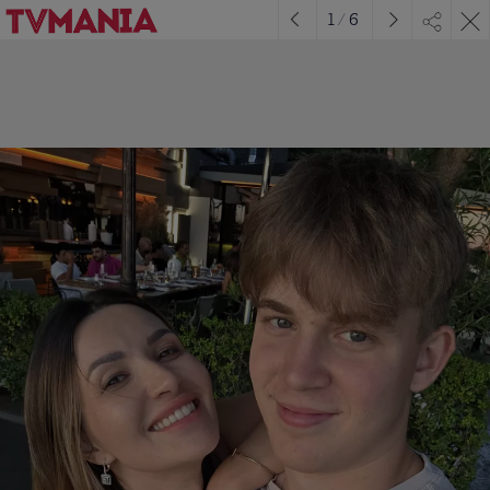
1
/
6