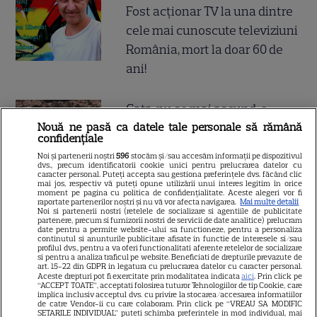
Fost acționar TV la una dintre
cele mai cunoscute televiziuni
România, mort la doar 60 de
ani!
Gata, nu se mai ascund, e
Nouă ne pasă ca datele tale personale să rămână
cuplul momentului în
confidențiale
România! A ieșit soarele și pe
Noi și partenerii noștri
596
stocăm și/sau accesăm informații pe dispozitivul
strada ei, iar lui i-a pus
dvs., precum identificatorii cookie unici pentru prelucrarea datelor cu
caracter personal. Puteți accepta sau gestiona preferințele dvs. făcând clic
Dumnezeu mâna în cap!
mai jos, respectiv vă puteți opune utilizării unui interes legitim în orice
moment pe pagina cu politica de confidențialitate. Aceste alegeri vor fi
raportate partenerilor noștri și nu vă vor afecta navigarea.
Mai multe detalii
Felicitări, să fiți fericiți! Că
Noi si partenerii nostri (retelele de socializare si agentiile de publicitate
partenere, precum si furnizorii nostri de servicii de date analitice) prelucram
frumoși sunteți!
date pentru a permite website-ului sa functioneze, pentru a personaliza
continutul si anunturile publicitare afisate in functie de interesele si/sau
profilul dvs., pentru a va oferi functionalitati aferente retelelor de socializare
si pentru a analiza traficul pe website. Beneficiati de drepturile prevazute de
Cătălin Crișan, gafă de
art. 15-22 din GDPR in legatura cu prelucrarea datelor cu caracter personal.
Aceste drepturi pot fi exercitate prin modalitatea indicata
aici
. Prin click pe
proporții după ce a anunțat că
“ACCEPT TOATE”, acceptati folosirea tuturor Tehnologiilor de tip Cookie, care
implica inclusiv acceptul dvs. cu privire la stocarea/accesarea informatiilor
s-a despărțit de iubită „Să mă
de catre Vendor-ii cu care colaboram. Prin click pe “VREAU SA MODIFIC
SETARILE INDIVIDUAL” puteti schimba preferintele in mod individual, mai