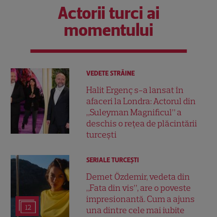
Actorii turci ai
momentului
VEDETE STRĂINE
Halit Ergenç s-a lansat în
afaceri la Londra: Actorul din
„Suleyman Magnificul” a
deschis o rețea de plăcintării
turcești
SERIALE TURCEŞTI
Demet Özdemir, vedeta din
„Fata din vis”, are o poveste
impresionantă. Cum a ajuns
12
una dintre cele mai iubite