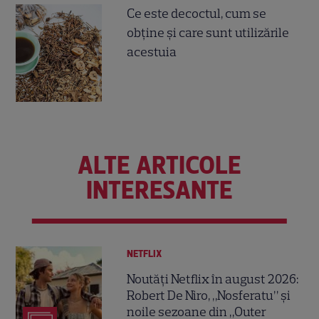
Ce este decoctul, cum se
obţine şi care sunt utilizările
acestuia
ALTE ARTICOLE
INTERESANTE
NETFLIX
Noutăți Netflix în august 2026:
Robert De Niro, „Nosferatu” și
noile sezoane din „Outer