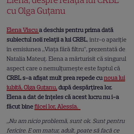
cu Olga Guțanu
Elena Viscu
a deschis pentru prima dată
subiectul noii relații a lui CRBL
, într-o apariție
în emisiunea „Viața fără filtru”, prezentată de
Natalia Mateuț. Elena a mărturisit că singurul
aspect care o nemulțumește este faptul că
CRBL s-a afișat mult prea repede cu
noua lui
iubită, Olga Guțanu,
după despărțirea lor.
Elena a dat de înțeles că acest lucru nu i-a
făcut bine
fiicei lor, Alessia.
„Nu am nicio problemă, sunt ok. Sunt pentru
fericire. E om matur, adult, poate să facă ce