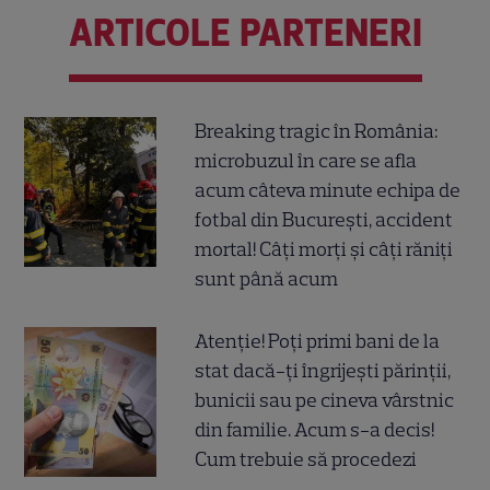
ARTICOLE PARTENERI
Breaking tragic în România:
microbuzul în care se afla
acum câteva minute echipa de
fotbal din București, accident
mortal! Câți morți și câți răniți
sunt până acum
Atenție! Poți primi bani de la
stat dacă-ți îngrijești părinții,
bunicii sau pe cineva vârstnic
din familie. Acum s-a decis!
Cum trebuie să procedezi