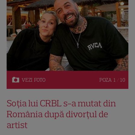
VEZI
FOTO
POZA
1 / 10
Soția lui CRBL s-a mutat din
România după divorțul de
artist