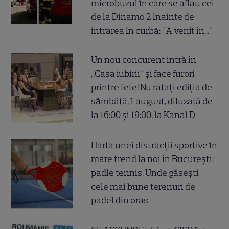
microbuzul în care se aflau cei
de la Dinamo 2 înainte de
intrarea în curbă: "A venit în..."
Un nou concurent intră în
„Casa iubirii” și face furori
printre fete! Nu ratați ediția de
sâmbătă, 1 august, difuzată de
la 16:00 și 19:00, la Kanal D
Harta unei distracții sportive în
mare trend la noi în București:
padle tennis. Unde găsești
cele mai bune terenuri de
padel din oraș