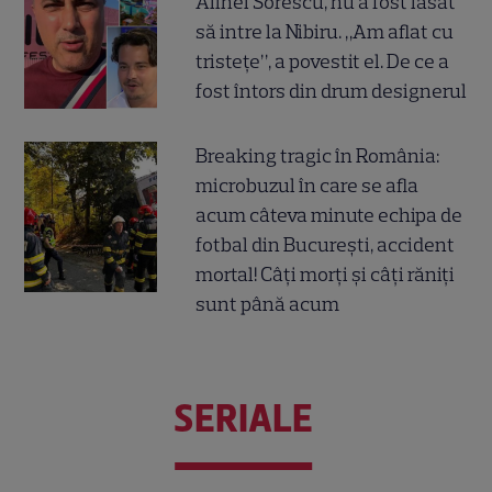
Alinei Sorescu, nu a fost lăsat
să intre la Nibiru. „Am aflat cu
tristețe”, a povestit el. De ce a
fost întors din drum designerul
Breaking tragic în România:
microbuzul în care se afla
acum câteva minute echipa de
fotbal din București, accident
mortal! Câți morți și câți răniți
sunt până acum
SERIALE