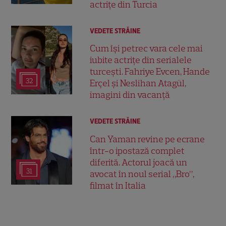
actrițe din Turcia
VEDETE STRĂINE
Cum își petrec vara cele mai
iubite actrițe din serialele
turcești. Fahriye Evcen, Hande
32
Erçel și Neslihan Atagül,
imagini din vacanță
VEDETE STRĂINE
Can Yaman revine pe ecrane
într-o ipostază complet
diferită. Actorul joacă un
31
avocat în noul serial „Bro”,
filmat în Italia