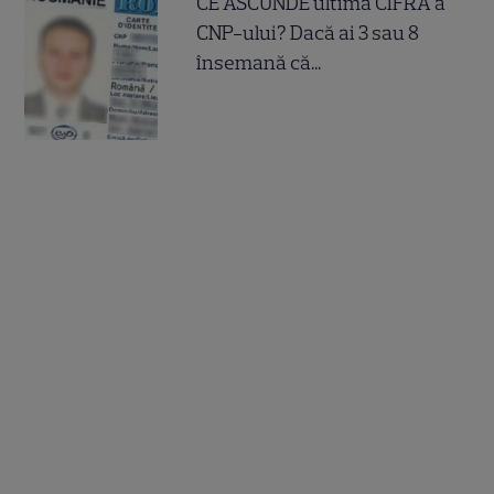
CE ASCUNDE ultima CIFRA a
CNP-ului? Dacă ai 3 sau 8
însemană că...