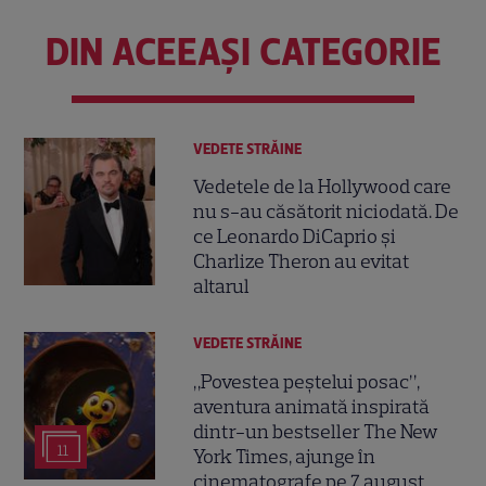
DIN ACEEAȘI CATEGORIE
VEDETE STRĂINE
Vedetele de la Hollywood care
nu s-au căsătorit niciodată. De
ce Leonardo DiCaprio și
Charlize Theron au evitat
altarul
VEDETE STRĂINE
„Povestea peștelui posac”,
aventura animată inspirată
dintr-un bestseller The New
11
York Times, ajunge în
cinematografe pe 7 august