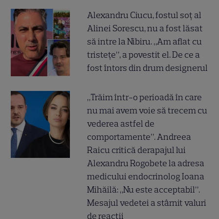
Alexandru Ciucu, fostul soț al
Alinei Sorescu, nu a fost lăsat
să intre la Nibiru. „Am aflat cu
tristețe”, a povestit el. De ce a
fost întors din drum designerul
„Trăim într-o perioadă în care
nu mai avem voie să trecem cu
vederea astfel de
comportamente”. Andreea
Raicu critică derapajul lui
Alexandru Rogobete la adresa
medicului endocrinolog Ioana
Mihăilă: „Nu este acceptabil”.
Mesajul vedetei a stârnit valuri
de reacții