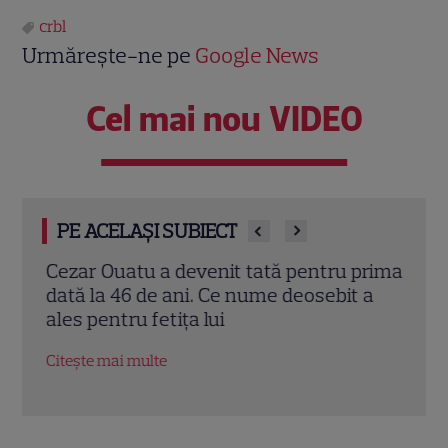
crbl
Urmărește-ne pe
Google News
Cel mai nou VIDEO
PE ACELAȘI SUBIECT
l
Cezar Ouatu a devenit tată pentru prima
Laur
stea
dată la 46 de ani. Ce nume deosebit a
Pove
i
ales pentru fetița lui
a re
fiic
Citește mai multe
Citeș