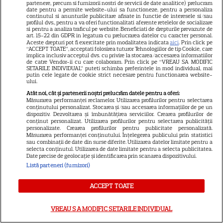
partenere, precum si furnizorii nostri de servicii de date analitice) prelucram
date pentru a permite website-ului sa functioneze, pentru a personaliza
Marvel are un nou Black
continutul si anunturile publicitare afisate in functie de interesele si/sau
profilul dvs., pentru a va oferi functionalitati aferente retelelor de socializare
Panther. David Jonsson preia
si pentru a analiza traficul pe website. Beneficiati de drepturile prevazute de
art. 15-22 din GDPR in legatura cu prelucrarea datelor cu caracter personal.
moștenirea lui Chadwick
Aceste drepturi pot fi exercitate prin modalitatea indicata
aici
. Prin click pe
3
“ACCEPT TOATE”, acceptati folosirea tuturor Tehnologiilor de tip Cookie, care
Boseman
implica inclusiv acceptul dvs. cu privire la stocarea/accesarea informatiilor
de catre Vendor-ii cu care colaboram. Prin click pe “VREAU SA MODIFIC
SETARILE INDIVIDUAL” puteti schimba preferintele in mod individual, mai
putin cele legate de cookie strict necesare pentru functionarea website-
ului.
VEDETE STRĂINE
Atât noi, cât și partenerii noștri prelucrăm datele pentru a oferi:
Ryan Gosling este noul Ghost
Măsurarea performanței reclamelor. Utilizarea profilurilor pentru selectarea
conținutului personalizat. Stocarea și/sau accesarea informațiilor de pe un
Rider din Universul Marvel.
dispozitiv. Dezvoltarea și îmbunătățirea serviciilor. Crearea profilurilor de
Anunțul făcut la Comic-Con i-
conținut personalizat. Utilizarea profilurilor pentru selectarea publicității
personalizate. Crearea profilurilor pentru publicitate personalizată.
7
a entuziasmat pe fani
Măsurarea performanței conținutului. Înțelegerea publicului prin statistici
sau combinații de date din surse diferite. Utilizarea datelor limitate pentru a
selecta conținutul. Utilizarea de date limitate pentru a selecta publicitatea.
Date precise de geolocație și identificarea prin scanarea dispozitivului.
DISNEY PLUS
Listă parteneri (furnizori)
„Diavolul se îmbracă de la
ACCEPT TOATE
Prada 2” s-a lansat pe Disney+.
Meryl Streep și Anne
VREAU SA MODIFIC SETARILE INDIVIDUAL
Hathaway revin la revista