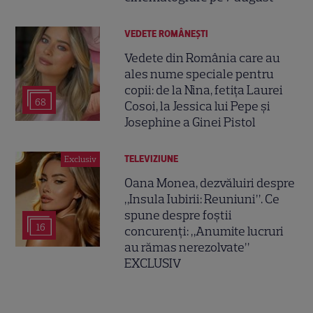
VEDETE ROMÂNEŞTI
Vedete din România care au
ales nume speciale pentru
copii: de la Nina, fetița Laurei
68
Cosoi, la Jessica lui Pepe și
Josephine a Ginei Pistol
TELEVIZIUNE
Exclusiv
Oana Monea, dezvăluiri despre
„Insula Iubirii: Reuniuni”. Ce
spune despre foștii
16
concurenți: „Anumite lucruri
au rămas nerezolvate”
EXCLUSIV