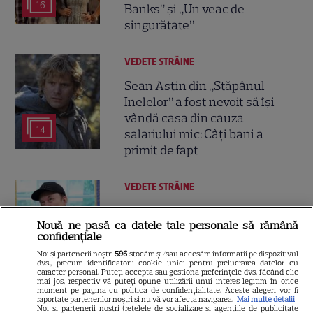
16
Banks” și „Un veac de
singurătate”
VEDETE STRĂINE
Sean Astin din „Stăpânul
Inelelor” a fost nevoit să își
vândă casa din cauza
14
salariului mic: Câți bani a
primit de fapt
VEDETE STRĂINE
Elon Musk, atac la adresa
Nouă ne pasă ca datele tale personale să rămână
regizorului premiat cu Oscar
confidențiale
care a realizat documentarul
Noi și partenerii noștri
596
stocăm și/sau accesăm informații pe dispozitivul
14
despre viața sa. Filmul are 232
dvs., precum identificatorii cookie unici pentru prelucrarea datelor cu
caracter personal. Puteți accepta sau gestiona preferințele dvs. făcând clic
de minute
mai jos, respectiv vă puteți opune utilizării unui interes legitim în orice
moment pe pagina cu politica de confidențialitate. Aceste alegeri vor fi
raportate partenerilor noștri și nu vă vor afecta navigarea.
Mai multe detalii
Noi si partenerii nostri (retelele de socializare si agentiile de publicitate
VEDETE STRĂINE