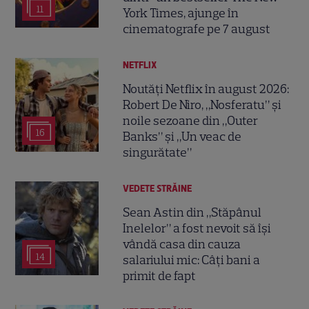
11
York Times, ajunge în
cinematografe pe 7 august
NETFLIX
Noutăți Netflix în august 2026:
Robert De Niro, „Nosferatu” și
noile sezoane din „Outer
16
Banks” și „Un veac de
singurătate”
VEDETE STRĂINE
Sean Astin din „Stăpânul
Inelelor” a fost nevoit să își
vândă casa din cauza
14
salariului mic: Câți bani a
primit de fapt