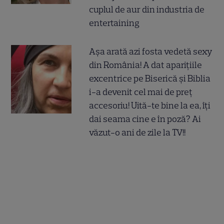
cuplul de aur din industria de
entertaining
Așa arată azi fosta vedetă sexy
din România! A dat aparițiile
excentrice pe Biserică și Biblia
i-a devenit cel mai de preț
accesoriu! Uită-te bine la ea, îți
dai seama cine e în poză? Ai
văzut-o ani de zile la TV!!