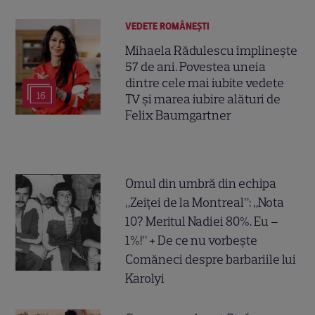
VEDETE ROMÂNEŞTI
Mihaela Rădulescu împlinește
57 de ani. Povestea uneia
dintre cele mai iubite vedete
16
TV și marea iubire alături de
Felix Baumgartner
Omul din umbră din echipa
„Zeiței de la Montreal”: „Nota
10? Meritul Nadiei 80%. Eu –
1%!” + De ce nu vorbește
Comăneci despre barbariile lui
Karolyi