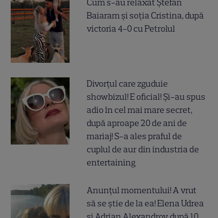
Cum s-au relaxat Ștefan
Baiaram și soția Cristina, după
victoria 4-0 cu Petrolul
Divorțul care zguduie
showbizul! E oficial! Și-au spus
adio în cel mai mare secret,
după aproape 20 de ani de
mariaj! S-a ales praful de
cuplul de aur din industria de
entertaining
Anunțul momentului! A vrut
să se știe de la ea! Elena Udrea
și Adrian Alexandrov, după 10