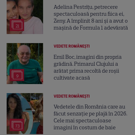
Adelina Pestrițu, petrecere
spectaculoasă pentru fiica ei,
Zeny. A împlinit 8 ani și a avut o
21
mașină de Formula 1 adevărată
VEDETE ROMÂNEŞTI
Emil Boc, imagini din propria
grădină. Primarul Clujului a
arătat prima recoltă de roșii
9
cultivate acasă
VEDETE ROMÂNEŞTI
Vedetele din România care au
făcut senzație pe plajă în 2026.
Cele mai spectaculoase
73
imagini în costum de baie