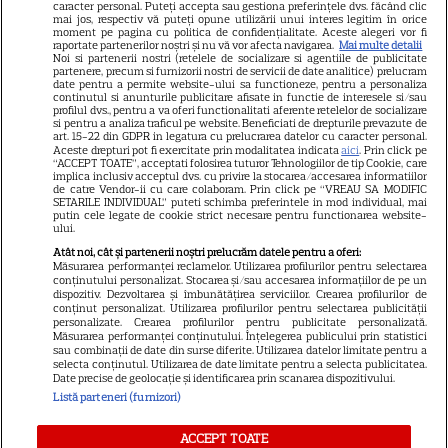
GSP
caracter personal. Puteți accepta sau gestiona preferințele dvs. făcând clic
mai jos, respectiv vă puteți opune utilizării unui interes legitim în orice
Știri mondene
moment pe pagina cu politica de confidențialitate. Aceste alegeri vor fi
raportate partenerilor noștri și nu vă vor afecta navigarea.
Mai multe detalii
Noi si partenerii nostri (retelele de socializare si agentiile de publicitate
Avantaje
partenere, precum si furnizorii nostri de servicii de date analitice) prelucram
date pentru a permite website-ului sa functioneze, pentru a personaliza
Elle
continutul si anunturile publicitare afisate in functie de interesele si/sau
profilul dvs., pentru a va oferi functionalitati aferente retelelor de socializare
Unica
si pentru a analiza traficul pe website. Beneficiati de drepturile prevazute de
art. 15-22 din GDPR in legatura cu prelucrarea datelor cu caracter personal.
Retete practice
Aceste drepturi pot fi exercitate prin modalitatea indicata
aici
. Prin click pe
“ACCEPT TOATE”, acceptati folosirea tuturor Tehnologiilor de tip Cookie, care
implica inclusiv acceptul dvs. cu privire la stocarea/accesarea informatiilor
de catre Vendor-ii cu care colaboram. Prin click pe “VREAU SA MODIFIC
SETARILE INDIVIDUAL” puteti schimba preferintele in mod individual, mai
URMĂREȘTE-NE PE
putin cele legate de cookie strict necesare pentru functionarea website-
ului.
Atât noi, cât și partenerii noștri prelucrăm datele pentru a oferi:
Măsurarea performanței reclamelor. Utilizarea profilurilor pentru selectarea
conținutului personalizat. Stocarea și/sau accesarea informațiilor de pe un
dispozitiv. Dezvoltarea și îmbunătățirea serviciilor. Crearea profilurilor de
conținut personalizat. Utilizarea profilurilor pentru selectarea publicității
Copyright
2026
Ringier Romania – Toate Drepturile rezervate
personalizate. Crearea profilurilor pentru publicitate personalizată.
Măsurarea performanței conținutului. Înțelegerea publicului prin statistici
sau combinații de date din surse diferite. Utilizarea datelor limitate pentru a
selecta conținutul. Utilizarea de date limitate pentru a selecta publicitatea.
Date precise de geolocație și identificarea prin scanarea dispozitivului.
Listă parteneri (furnizori)
Pariază responsabil! Decizia ONJN nr. 821/25.09.2025.
Jocurile de noroc sunt interzise minorilor.
ACCEPT TOATE