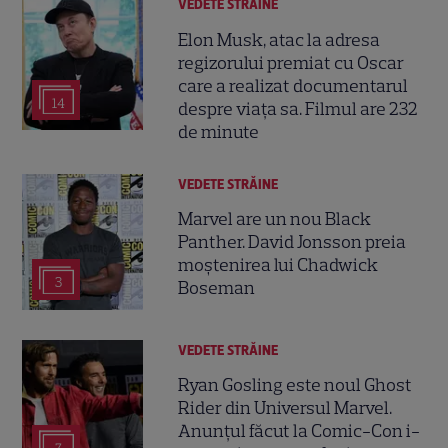
VEDETE STRĂINE
Elon Musk, atac la adresa
regizorului premiat cu Oscar
care a realizat documentarul
14
despre viața sa. Filmul are 232
de minute
VEDETE STRĂINE
Marvel are un nou Black
Panther. David Jonsson preia
moștenirea lui Chadwick
3
Boseman
VEDETE STRĂINE
Ryan Gosling este noul Ghost
Rider din Universul Marvel.
Anunțul făcut la Comic-Con i-