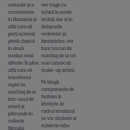
naturale și a
vor trage cu
cezarienelor
ochiul la moda
în România și
străzii, dar și în
află cum să
dulapurile
porți aceeași
vedetelor și,
piesă clasică
bineînțeles, vor
în două
fura’ trucuri de
moduri total
machiaj de la cei
diferite. În plus,
mai cunoscuți
află cum să
make-up artiști.
transformi
Pe lângă
rapid un
componenta de
machiaj de zi
fashion &
într-unul de
lifestyle, în
seară și
cadrul emisiunii
pătrunde în
se vor dezbate și
culisele
subiecte tabu
filmului