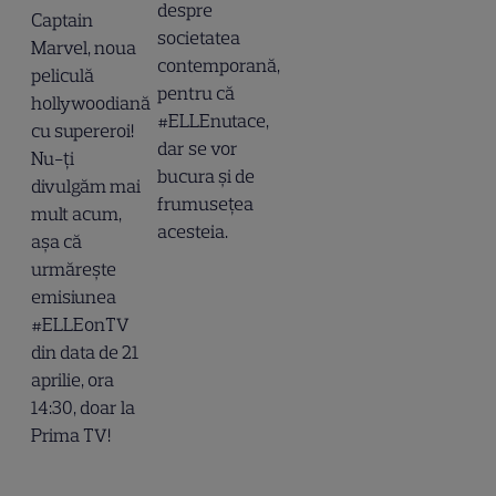
despre
Captain
societatea
Marvel, noua
contemporană,
peliculă
pentru că
hollywoodiană
#ELLEnutace,
cu supereroi!
dar se vor
Nu-ți
bucura și de
divulgăm mai
frumusețea
mult acum,
acesteia.
așa că
urmărește
emisiunea
#ELLEonTV
din data de 21
aprilie, ora
14:30, doar la
Prima TV!