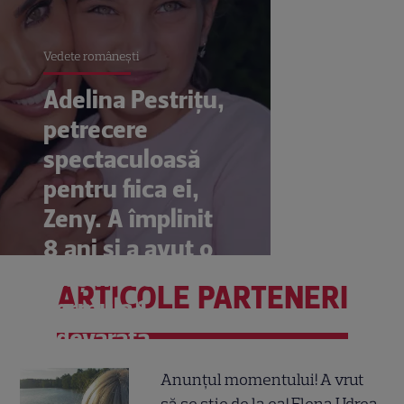
Vedete româneşti
Adelina Pestrițu,
petrecere
spectaculoasă
pentru fiica ei,
Zeny. A împlinit
8 ani și a avut o
mașină de
ARTICOLE PARTENERI
Formula 1
adevărată
Anunțul momentului! A vrut