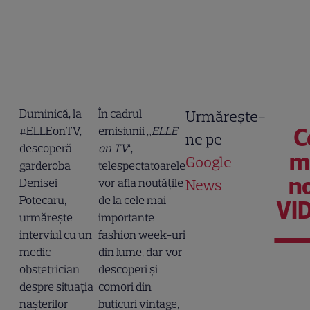
Duminică, la
În cadrul
Urmărește-
C
#ELLEonTV,
emisiunii „
ELLE
ne pe
descoperă
on TV
‘,
m
Google
garderoba
telespectatoarele
n
Denisei
vor afla noutățile
News
Potecaru,
de la cele mai
VI
urmărește
importante
interviul cu un
fashion week-uri
medic
din lume, dar vor
obstetrician
descoperi și
despre situația
comori din
nașterilor
buticuri vintage,