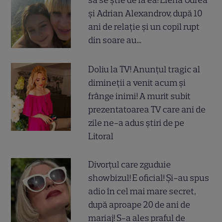
să se știe de la ea! Elena Udrea
și Adrian Alexandrov, după 10
ani de relație și un copil rupt
din soare au...
Doliu la TV! Anunțul tragic al
dimineții a venit acum și
frânge inimi! A murit subit
prezentatoarea TV care ani de
zile ne-a adus știri de pe
Litoral
Divorțul care zguduie
showbizul! E oficial! Și-au spus
adio în cel mai mare secret,
după aproape 20 de ani de
mariaj! S-a ales praful de