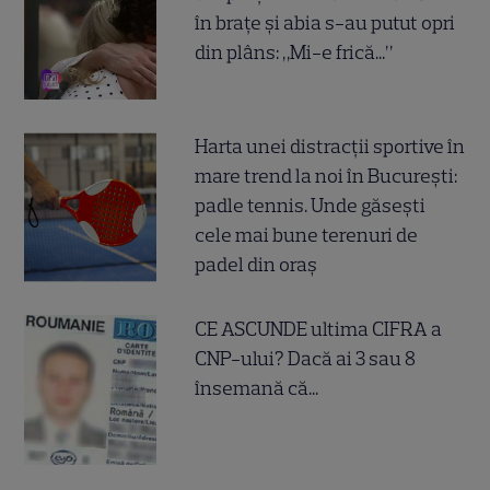
în brațe și abia s-au putut opri
din plâns: „Mi-e frică...”
Harta unei distracții sportive în
mare trend la noi în București:
padle tennis. Unde găsești
cele mai bune terenuri de
padel din oraș
CE ASCUNDE ultima CIFRA a
CNP-ului? Dacă ai 3 sau 8
însemană că...