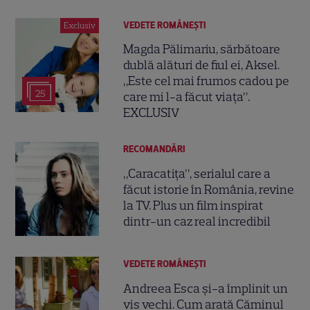
VEDETE ROMÂNEŞTI
Exclusiv
Magda Pălimariu, sărbătoare
dublă alături de fiul ei, Aksel.
„Este cel mai frumos cadou pe
25
care mi l-a făcut viața”.
EXCLUSIV
RECOMANDĂRI
„Caracatița”, serialul care a
făcut istorie în România, revine
la TV. Plus un film inspirat
dintr-un caz real incredibil
VEDETE ROMÂNEŞTI
Andreea Esca și-a împlinit un
vis vechi. Cum arată Căminul