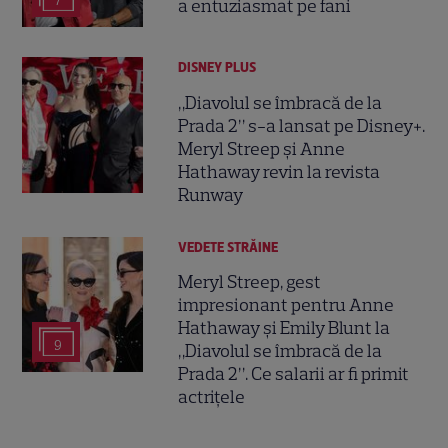
7
a entuziasmat pe fani
DISNEY PLUS
„Diavolul se îmbracă de la
Prada 2” s-a lansat pe Disney+.
Meryl Streep și Anne
Hathaway revin la revista
Runway
VEDETE STRĂINE
Meryl Streep, gest
impresionant pentru Anne
Hathaway și Emily Blunt la
9
„Diavolul se îmbracă de la
Prada 2”. Ce salarii ar fi primit
actrițele