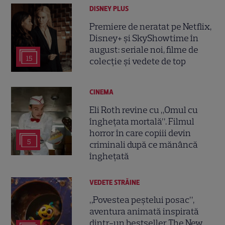
DISNEY PLUS
Premiere de neratat pe Netflix,
Disney+ și SkyShowtime în
august: seriale noi, filme de
15
colecție și vedete de top
CINEMA
Eli Roth revine cu „Omul cu
înghețata mortală”. Filmul
horror în care copiii devin
5
criminali după ce mănâncă
înghețată
VEDETE STRĂINE
„Povestea peștelui posac”,
aventura animată inspirată
dintr-un bestseller The New