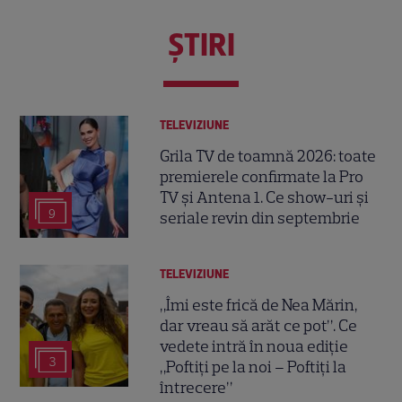
ŞTIRI
TELEVIZIUNE
Grila TV de toamnă 2026: toate
premierele confirmate la Pro
TV și Antena 1. Ce show-uri și
9
seriale revin din septembrie
TELEVIZIUNE
„Îmi este frică de Nea Mărin,
dar vreau să arăt ce pot”. Ce
vedete intră în noua ediție
3
„Poftiți pe la noi – Poftiți la
întrecere”