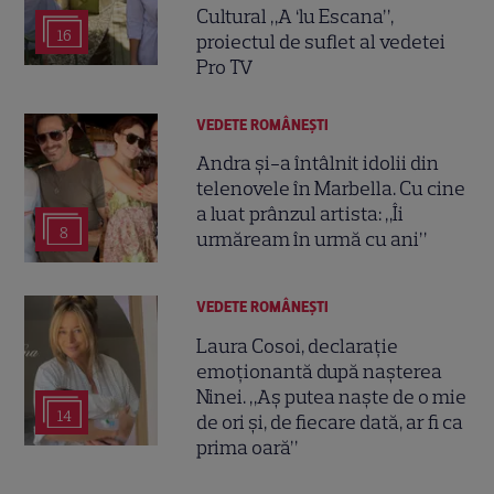
Cultural „A ‘lu Escana”,
16
proiectul de suflet al vedetei
Pro TV
VEDETE ROMÂNEŞTI
Andra și-a întâlnit idolii din
telenovele în Marbella. Cu cine
a luat prânzul artista: „Îi
8
urmăream în urmă cu ani”
VEDETE ROMÂNEŞTI
Laura Cosoi, declarație
emoționantă după nașterea
Ninei. „Aș putea naște de o mie
14
de ori și, de fiecare dată, ar fi ca
prima oară”