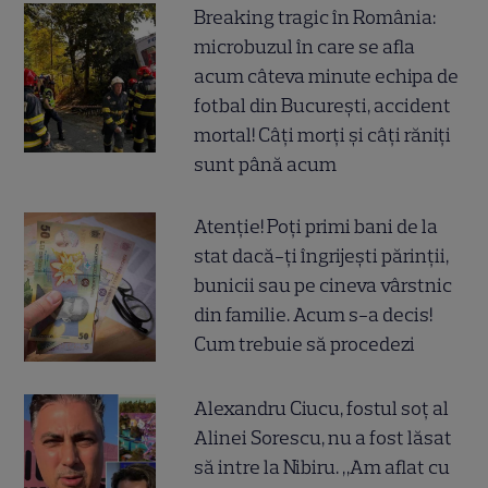
Breaking tragic în România:
microbuzul în care se afla
acum câteva minute echipa de
fotbal din București, accident
mortal! Câți morți și câți răniți
sunt până acum
Atenție! Poți primi bani de la
stat dacă-ți îngrijești părinții,
bunicii sau pe cineva vârstnic
din familie. Acum s-a decis!
Cum trebuie să procedezi
Alexandru Ciucu, fostul soț al
Alinei Sorescu, nu a fost lăsat
să intre la Nibiru. „Am aflat cu