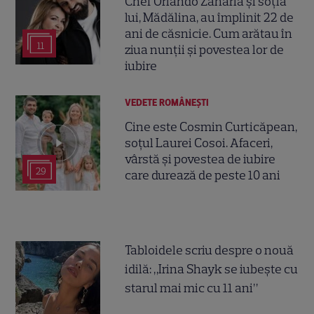
Chef Orlando Zaharia și soția
lui, Mădălina, au împlinit 22 de
ani de căsnicie. Cum arătau în
11
ziua nunții și povestea lor de
iubire
VEDETE ROMÂNEŞTI
Cine este Cosmin Curticăpean,
soțul Laurei Cosoi. Afaceri,
vârstă și povestea de iubire
29
care durează de peste 10 ani
Tabloidele scriu despre o nouă
idilă: „Irina Shayk se iubește cu
starul mai mic cu 11 ani”