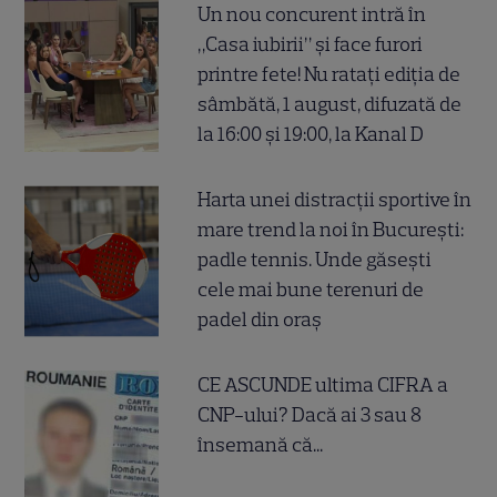
Un nou concurent intră în
„Casa iubirii” și face furori
printre fete! Nu ratați ediția de
sâmbătă, 1 august, difuzată de
la 16:00 și 19:00, la Kanal D
Harta unei distracții sportive în
mare trend la noi în București:
padle tennis. Unde găsești
cele mai bune terenuri de
padel din oraș
CE ASCUNDE ultima CIFRA a
CNP-ului? Dacă ai 3 sau 8
însemană că...