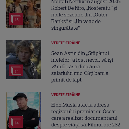
Noutăți Netflix în august 2026:
Robert De Niro, „Nosferatu” și
noile sezoane din „Outer
16
Banks” și „Un veac de
singurătate”
VEDETE STRĂINE
Sean Astin din „Stăpânul
Inelelor” a fost nevoit să își
vândă casa din cauza
14
salariului mic: Câți bani a
primit de fapt
VEDETE STRĂINE
Elon Musk, atac la adresa
regizorului premiat cu Oscar
care a realizat documentarul
14
despre viața sa. Filmul are 232