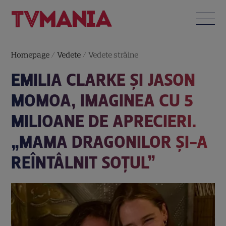
Homepage
/
Vedete
/
Vedete străine
EMILIA CLARKE ȘI JASON
MOMOA, IMAGINEA CU 5
MILIOANE DE APRECIERI.
„MAMA DRAGONILOR ȘI-A
REÎNTÂLNIT SOȚUL”