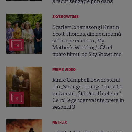
a făcut senzație prin dans
SKYSHOWTIME
Scarlett Johansson și Kristin
Scott Thomas, din nou mamă
și fiică pe ecran în „My
13
Mother's Wedding”. Când
apare filmul pe SkyShowtime
PRIME VIDEO
Jamie Campbell Bower, starul
din „Stranger Things”, intră în
universul „Stăpânul Inelelor”.
9
Ce rol legendar va interpreta în
sezonul 3
NETFLIX