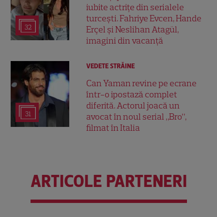
iubite actrițe din serialele
turcești. Fahriye Evcen, Hande
32
Erçel și Neslihan Atagül,
imagini din vacanță
VEDETE STRĂINE
Can Yaman revine pe ecrane
într-o ipostază complet
diferită. Actorul joacă un
31
avocat în noul serial „Bro”,
filmat în Italia
ARTICOLE PARTENERI