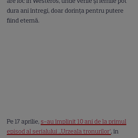
are loc în Westeros, unde verile și iernile pot
dura ani întregi, doar dorința pentru putere
fiind eternă.
Pe 17 aprilie,
s-au împlinit 10 ani de la primul
episod al serialului „Urzeala tronurilor’
, în