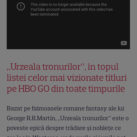
„Urzeala tronurilor”, în topul
listei celor mai vizionate titluri
pe HBO GO
din toate timpurile
Bazat pe faimoasele romane fantasy ale lui
George R.R.Martin, „Urzeala tronurilor” este o
poveste epică despre trădare și noblețe ce