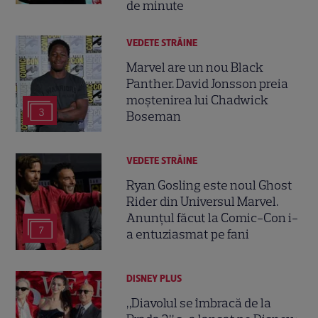
de minute
VEDETE STRĂINE
Marvel are un nou Black
Panther. David Jonsson preia
moștenirea lui Chadwick
3
Boseman
VEDETE STRĂINE
Ryan Gosling este noul Ghost
Rider din Universul Marvel.
Anunțul făcut la Comic-Con i-
7
a entuziasmat pe fani
DISNEY PLUS
„Diavolul se îmbracă de la