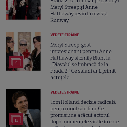
Prada 2” s-a lansat pe Disney+.
Meryl Streep și Anne
Hathaway revin la revista
Runway
VEDETE STRĂINE
Meryl Streep, gest
impresionant pentru Anne
Hathaway și Emily Blunt la
9
„Diavolul se îmbracă de la
Prada 2”. Ce salarii ar fi primit
actrițele
VEDETE STRĂINE
Tom Holland, decizie radicală
pentru noul său film! Ce
promisiune a făcut actorul
13
după momentele virale în care