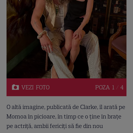
VEZI
FOTO
POZA
1 / 4
O altă imagine, publicată de Clarke, îl arată pe
Momoa în picioare, în timp ce o ține în brațe
pe actriță, ambii fericiți să fie din nou