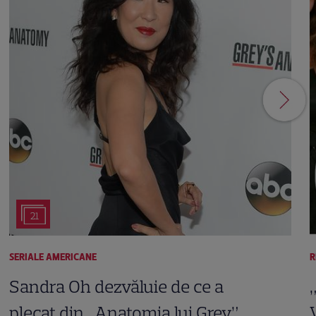
21
SERIALE AMERICANE
R
Sandra Oh dezvăluie de ce a
plecat din „Anatomia lui Grey”.