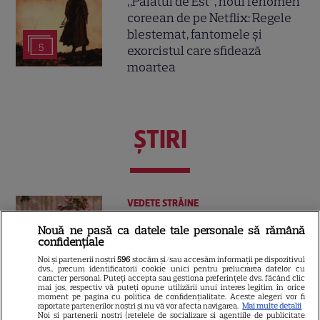
„Palatul de Est”, noul fenomen
coreean de pe Netflix: Regele
blestemat, fantomele și
5
exorcistul care sfidează
moartea
ŞTIRI
VEDETE STRĂINE
Vedetele de la Hollywood care
Nouă ne pasă ca datele tale personale să rămână
confidențiale
nu s-au căsătorit niciodată. De
ce Leonardo DiCaprio și
Noi și partenerii noștri
596
stocăm și/sau accesăm informații pe dispozitivul
dvs., precum identificatorii cookie unici pentru prelucrarea datelor cu
Charlize Theron au evitat
caracter personal. Puteți accepta sau gestiona preferințele dvs. făcând clic
mai jos, respectiv vă puteți opune utilizării unui interes legitim în orice
altarul
moment pe pagina cu politica de confidențialitate. Aceste alegeri vor fi
raportate partenerilor noștri și nu vă vor afecta navigarea.
Mai multe detalii
Noi si partenerii nostri (retelele de socializare si agentiile de publicitate