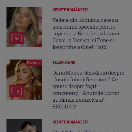
VEDETE ROMÂNEŞTI
Vedete din România care au
ales nume speciale pentru
copii: de la Nina, fetița Laurei
68
Cosoi, la Jessica lui Pepe și
Josephine a Ginei Pistol
TELEVIZIUNE
Exclusiv
Oana Monea, dezvăluiri despre
„Insula Iubirii: Reuniuni”. Ce
spune despre foștii
16
concurenți: „Anumite lucruri
au rămas nerezolvate”
EXCLUSIV
VEDETE ROMÂNEŞTI