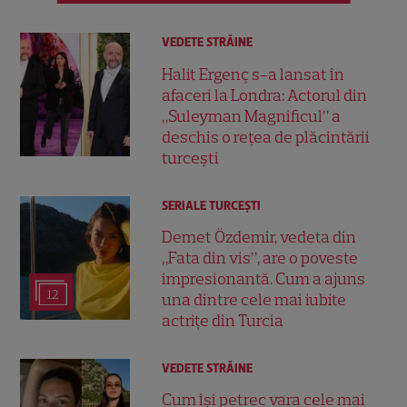
VEDETE STRĂINE
Halit Ergenç s-a lansat în
afaceri la Londra: Actorul din
„Suleyman Magnificul” a
deschis o rețea de plăcintării
turcești
SERIALE TURCEŞTI
Demet Özdemir, vedeta din
„Fata din vis”, are o poveste
impresionantă. Cum a ajuns
12
una dintre cele mai iubite
actrițe din Turcia
VEDETE STRĂINE
Cum își petrec vara cele mai