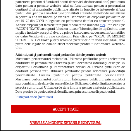
partenere, precum si furnizorii nostri de servicii de date analitice) prelucram
VEDETE STRĂINE
date pentru a permite website-ului sa functioneze, pentru a personaliza
continutul si anunturile publicitare afisate in functie de interesele si/sau
profilul dvs., pentru a va oferi functionalitati aferente retelelor de socializare
O mai ții minte pe mama lui
si pentru a analiza traficul pe website. Beneficiati de drepturile prevazute de
Stifler din „American Pie”?
art. 15-22 din GDPR in legatura cu prelucrarea datelor cu caracter personal.
Aceste drepturi pot fi exercitate prin modalitatea indicata
aici
. Prin click pe
Jennifer Coolidge, la 64 de ani,
“ACCEPT TOATE”, acceptati folosirea tuturor Tehnologiilor de tip Cookie, care
implica inclusiv acceptul dvs. cu privire la stocarea/accesarea informatiilor
7
dezvăluie greșeala pe care o
de catre Vendor-ii cu care colaboram. Prin click pe “VREAU SA MODIFIC
SETARILE INDIVIDUAL” puteti schimba preferintele in mod individual, mai
regretă și astăzi
putin cele legate de cookie strict necesare pentru functionarea website-
ului.
Atât noi, cât și partenerii noștri prelucrăm datele pentru a oferi:
VEDETE ROMÂNEŞTI
Măsurarea performanței reclamelor. Utilizarea profilurilor pentru selectarea
conținutului personalizat. Stocarea și/sau accesarea informațiilor de pe un
Cezar Ouatu a devenit tată
dispozitiv. Dezvoltarea și îmbunătățirea serviciilor. Crearea profilurilor de
conținut personalizat. Utilizarea profilurilor pentru selectarea publicității
pentru prima dată la 46 de ani.
personalizate. Crearea profilurilor pentru publicitate personalizată.
Măsurarea performanței conținutului. Înțelegerea publicului prin statistici
Ce nume deosebit a ales
sau combinații de date din surse diferite. Utilizarea datelor limitate pentru a
4
pentru fetița lui
selecta conținutul. Utilizarea de date limitate pentru a selecta publicitatea.
Date precise de geolocație și identificarea prin scanarea dispozitivului.
Listă parteneri (furnizori)
VEDETE STRĂINE
ACCEPT TOATE
Jennifer Garner, ieșire rară la
prânz cu fiica ei, Violet. Cum au
VREAU SA MODIFIC SETARILE INDIVIDUAL
fost surprinse cele două