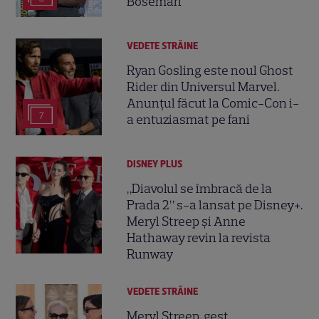
Boseman
VEDETE STRĂINE
Ryan Gosling este noul Ghost
Rider din Universul Marvel.
Anunțul făcut la Comic-Con i-
7
a entuziasmat pe fani
DISNEY PLUS
„Diavolul se îmbracă de la
Prada 2” s-a lansat pe Disney+.
Meryl Streep și Anne
Hathaway revin la revista
Runway
VEDETE STRĂINE
Meryl Streep, gest