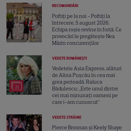
RECOMANDĂRI
Poftiți pe la noi - Poftiți la
întrecere, 5 august 2026.
Echipa roșie revine în forță. Ce
provocări le pregătește Nea
Mărin concurenților
VEDETE ROMÂNEŞTI
Vedetele Asia Express, alături
de Alina Pușcău în cea mai
grea perioadă. Raluca
22
Bădulescu: „Este unul dintre
cei mai minunați oameni pe
care i-am cunoscut”
VEDETE STRĂINE
Pierce Brosnan și Keely Shaye