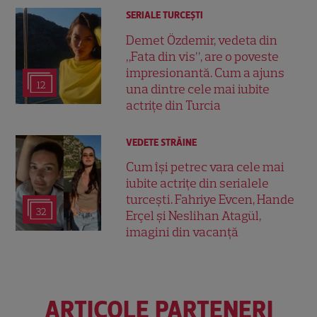
SERIALE TURCEŞTI
Demet Özdemir, vedeta din
„Fata din vis”, are o poveste
impresionantă. Cum a ajuns
12
una dintre cele mai iubite
actrițe din Turcia
VEDETE STRĂINE
Cum își petrec vara cele mai
iubite actrițe din serialele
turcești. Fahriye Evcen, Hande
32
Erçel și Neslihan Atagül,
imagini din vacanță
ARTICOLE PARTENERI