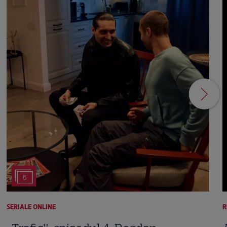
6
SERIALE ONLINE
R