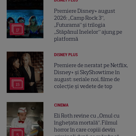
DISNEY PLUS
Premiere Disney+ august
2026: „Camp Rock 3”,
„Futurama” și trilogia
17
„Stăpânul Inelelor” ajung pe
platformă
DISNEY PLUS
Premiere de neratat pe Netflix,
Disney+ și SkyShowtime în
august: seriale noi, filme de
15
colecție și vedete de top
CINEMA
Eli Roth revine cu „Omul cu
înghețata mortală”. Filmul
horror în care copiii devin
5