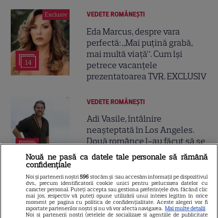
VEDETE ROMÂNEŞTI
Exclusiv
Eda Marcus, despre vara
perfectă: „Mai puțină grabă,
mai multă viață”. Cum își
14
petrece vacanțele
prezentatoarea TVR. EXCLUSIV
VEDETE ROMÂNEŞTI
Adi Vasile, întâlnire
neașteptată în Los Angeles.
Două românce l-au făcut să se
12
simtă ca acasă: „Superb!”
Nouă ne pasă ca datele tale personale să rămână
confidențiale
Noi și partenerii noștri
596
stocăm și/sau accesăm informații pe dispozitivul
dvs., precum identificatorii cookie unici pentru prelucrarea datelor cu
caracter personal. Puteți accepta sau gestiona preferințele dvs. făcând clic
mai jos, respectiv vă puteți opune utilizării unui interes legitim în orice
moment pe pagina cu politica de confidențialitate. Aceste alegeri vor fi
raportate partenerilor noștri și nu vă vor afecta navigarea.
Mai multe detalii
Noi si partenerii nostri (retelele de socializare si agentiile de publicitate