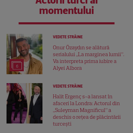
Actorii turci ai
momentului
VEDETE STRĂINE
Onur Özaydın se alătură
serialului „La marginea lumii”.
Va interpreta prima iubire a
6
Alyei Albora
VEDETE STRĂINE
Halit Ergenç s-a lansat în
afaceri la Londra: Actorul din
„Suleyman Magnificul” a
deschis o rețea de plăcintării
turcești