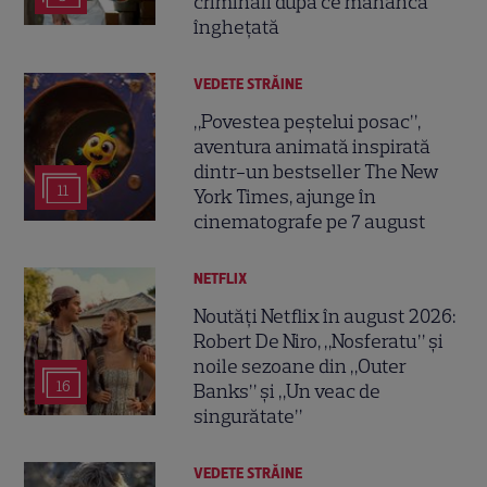
criminali după ce mănâncă
înghețată
VEDETE STRĂINE
„Povestea peștelui posac”,
aventura animată inspirată
dintr-un bestseller The New
11
York Times, ajunge în
cinematografe pe 7 august
NETFLIX
Noutăți Netflix în august 2026:
Robert De Niro, „Nosferatu” și
noile sezoane din „Outer
16
Banks” și „Un veac de
singurătate”
VEDETE STRĂINE