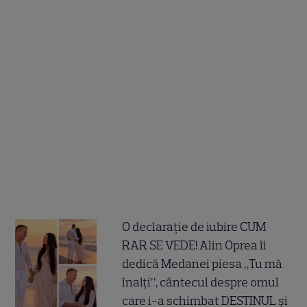
O declarație de iubire CUM
RAR SE VEDE! Alin Oprea îi
dedică Medanei piesa „Tu mă
înalți”, cântecul despre omul
care i-a schimbat DESTINUL și