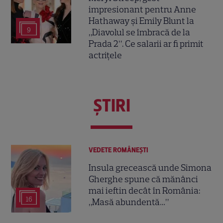
impresionant pentru Anne
Hathaway și Emily Blunt la
9
„Diavolul se îmbracă de la
Prada 2”. Ce salarii ar fi primit
actrițele
ŞTIRI
VEDETE ROMÂNEŞTI
Insula grecească unde Simona
Gherghe spune că mănânci
mai ieftin decât în România:
16
„Masă abundentă…”