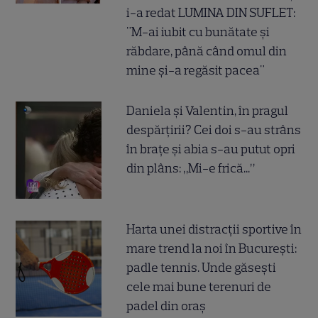
i-a redat LUMINA DIN SUFLET:
"M-ai iubit cu bunătate și
răbdare, până când omul din
mine și-a regăsit pacea"
Daniela și Valentin, în pragul
despărțirii? Cei doi s-au strâns
în brațe și abia s-au putut opri
din plâns: „Mi-e frică...”
Harta unei distracții sportive în
mare trend la noi în București:
padle tennis. Unde găsești
cele mai bune terenuri de
padel din oraș