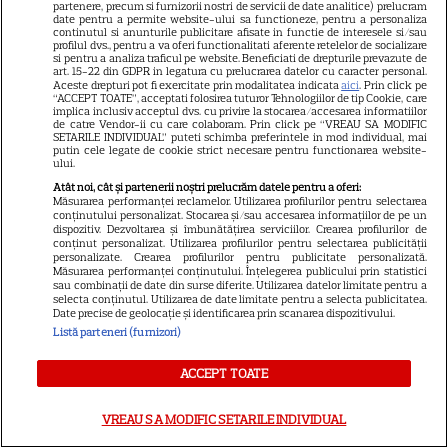
partenere, precum si furnizorii nostri de servicii de date analitice) prelucram
date pentru a permite website-ului sa functioneze, pentru a personaliza
continutul si anunturile publicitare afisate in functie de interesele si/sau
profilul dvs., pentru a va oferi functionalitati aferente retelelor de socializare
si pentru a analiza traficul pe website. Beneficiati de drepturile prevazute de
art. 15-22 din GDPR in legatura cu prelucrarea datelor cu caracter personal.
Aceste drepturi pot fi exercitate prin modalitatea indicata
aici
. Prin click pe
Despre Tvmania
“ACCEPT TOATE”, acceptati folosirea tuturor Tehnologiilor de tip Cookie, care
implica inclusiv acceptul dvs. cu privire la stocarea/accesarea informatiilor
de catre Vendor-ii cu care colaboram. Prin click pe “VREAU SA MODIFIC
Contact
SETARILE INDIVIDUAL” puteti schimba preferintele in mod individual, mai
putin cele legate de cookie strict necesare pentru functionarea website-
Contacte televiziuni
ului.
Abonamente
Atât noi, cât și partenerii noștri prelucrăm datele pentru a oferi:
Măsurarea performanței reclamelor. Utilizarea profilurilor pentru selectarea
Publicitate
conținutului personalizat. Stocarea și/sau accesarea informațiilor de pe un
dispozitiv. Dezvoltarea și îmbunătățirea serviciilor. Crearea profilurilor de
conținut personalizat. Utilizarea profilurilor pentru selectarea publicității
Termeni și condiții
personalizate. Crearea profilurilor pentru publicitate personalizată.
Măsurarea performanței conținutului. Înțelegerea publicului prin statistici
Despre cookies
sau combinații de date din surse diferite. Utilizarea datelor limitate pentru a
selecta conținutul. Utilizarea de date limitate pentru a selecta publicitatea.
Politica de confidenţialitate
Date precise de geolocație și identificarea prin scanarea dispozitivului.
Listă parteneri (furnizori)
Sitemap
ACCEPT TOATE
VREAU SA MODIFIC SETARILE INDIVIDUAL
NUMĂRUL CURENT