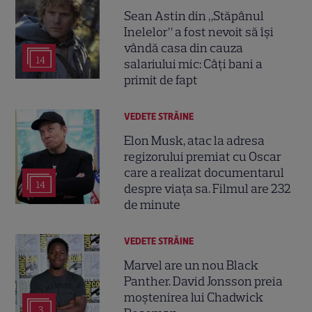
Sean Astin din „Stăpânul
Inelelor” a fost nevoit să își
vândă casa din cauza
14
salariului mic: Câți bani a
primit de fapt
VEDETE STRĂINE
Elon Musk, atac la adresa
regizorului premiat cu Oscar
care a realizat documentarul
14
despre viața sa. Filmul are 232
de minute
VEDETE STRĂINE
Marvel are un nou Black
Panther. David Jonsson preia
moștenirea lui Chadwick
3