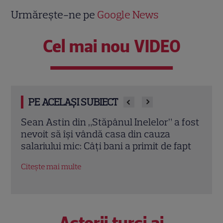
Urmărește-ne pe
Google News
Cel mai nou VIDEO
PE ACELAȘI SUBIECT
 fost
Elon Musk, atac la adresa regizorului
Marv
premiat cu Oscar care a realizat
Jons
apt
documentarul despre viața sa. Filmul are
Bos
232 de minute
Citeș
Citește mai multe