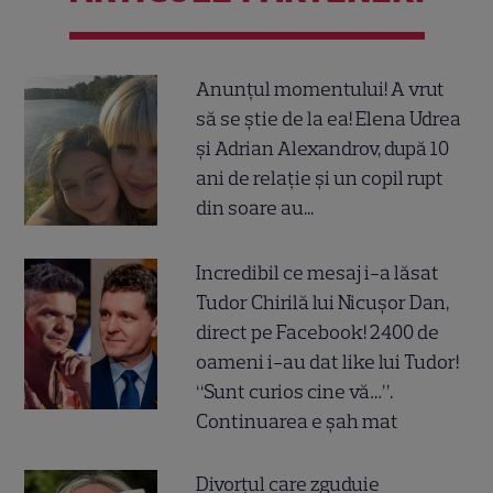
Anunțul momentului! A vrut
să se știe de la ea! Elena Udrea
și Adrian Alexandrov, după 10
ani de relație și un copil rupt
din soare au...
Incredibil ce mesaj i-a lăsat
Tudor Chirilă lui Nicușor Dan,
direct pe Facebook! 2400 de
oameni i-au dat like lui Tudor!
“Sunt curios cine vă…”.
Continuarea e șah mat
Divorțul care zguduie