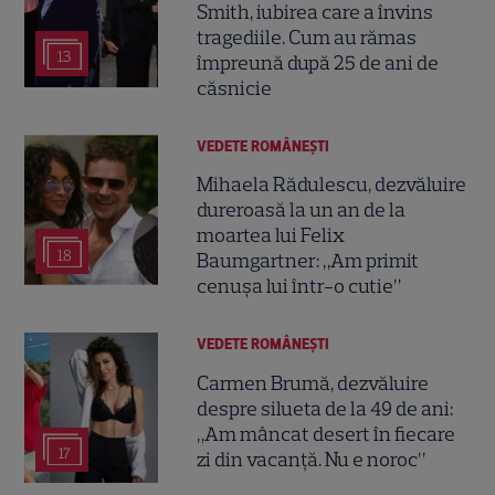
Smith, iubirea care a învins
tragediile. Cum au rămas
13
împreună după 25 de ani de
căsnicie
VEDETE ROMÂNEŞTI
Mihaela Rădulescu, dezvăluire
dureroasă la un an de la
moartea lui Felix
18
Baumgartner: „Am primit
cenușa lui într-o cutie”
VEDETE ROMÂNEŞTI
Carmen Brumă, dezvăluire
despre silueta de la 49 de ani:
„Am mâncat desert în fiecare
17
zi din vacanță. Nu e noroc”