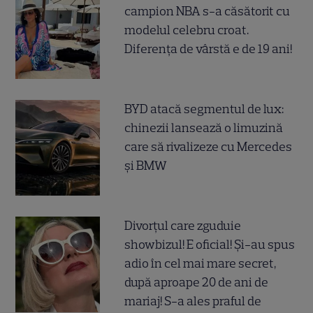
campion NBA s-a căsătorit cu
modelul celebru croat.
Diferența de vârstă e de 19 ani!
BYD atacă segmentul de lux:
chinezii lansează o limuzină
care să rivalizeze cu Mercedes
și BMW
Divorțul care zguduie
showbizul! E oficial! Și-au spus
adio în cel mai mare secret,
după aproape 20 de ani de
mariaj! S-a ales praful de