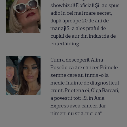
showbizul! E oficial! Și-au spus
adio în cel mai mare secret,
după aproape 20 de ani de
mariaj! S-a ales praful de
cuplul de aur din industria de
entertaining
Cum a descoperit Alina
Pușcău că are cancer. Primele
semne care au trimis-o la
medic, înainte de diagnosticul
crunt. Prietena ei, Olga Barcari,
a povestit tot: „Și în Asia
Express avea cancer, dar
nimeni nu știa, nici ea”