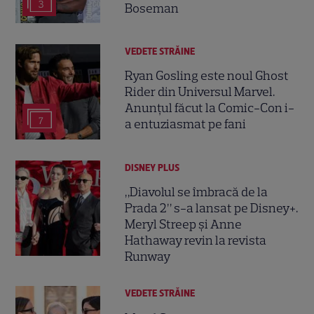
3
Boseman
VEDETE STRĂINE
Ryan Gosling este noul Ghost
Rider din Universul Marvel.
Anunțul făcut la Comic-Con i-
7
a entuziasmat pe fani
DISNEY PLUS
„Diavolul se îmbracă de la
Prada 2” s-a lansat pe Disney+.
Meryl Streep și Anne
Hathaway revin la revista
Runway
VEDETE STRĂINE