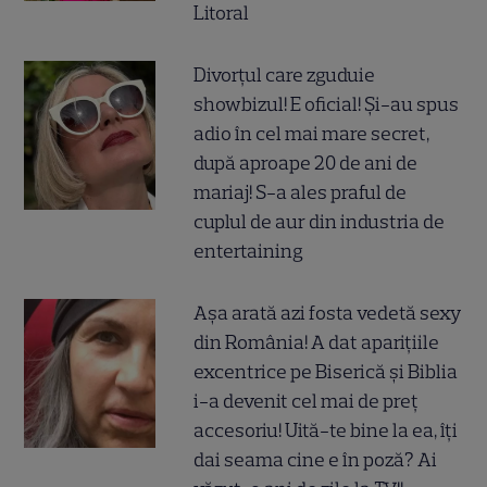
Litoral
Divorțul care zguduie
showbizul! E oficial! Și-au spus
adio în cel mai mare secret,
după aproape 20 de ani de
mariaj! S-a ales praful de
cuplul de aur din industria de
entertaining
Așa arată azi fosta vedetă sexy
din România! A dat aparițiile
excentrice pe Biserică și Biblia
i-a devenit cel mai de preț
accesoriu! Uită-te bine la ea, îți
dai seama cine e în poză? Ai