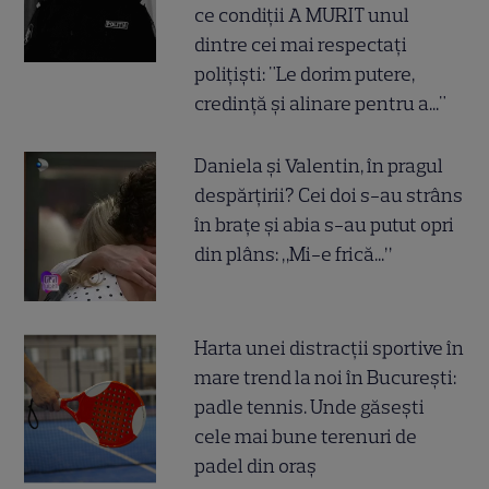
ce condiții A MURIT unul
dintre cei mai respectați
polițiști: "Le dorim putere,
credință și alinare pentru a..."
Daniela și Valentin, în pragul
despărțirii? Cei doi s-au strâns
în brațe și abia s-au putut opri
din plâns: „Mi-e frică...”
Harta unei distracții sportive în
mare trend la noi în București:
padle tennis. Unde găsești
cele mai bune terenuri de
padel din oraș