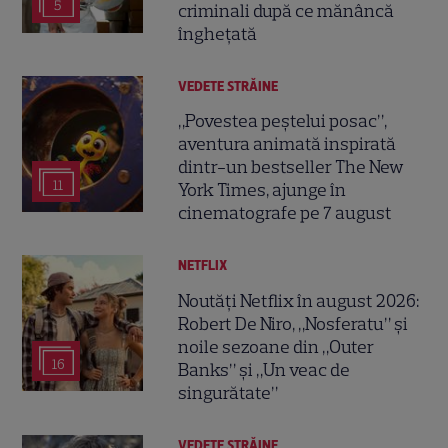
5
criminali după ce mănâncă
înghețată
VEDETE STRĂINE
„Povestea peștelui posac”,
aventura animată inspirată
dintr-un bestseller The New
11
York Times, ajunge în
cinematografe pe 7 august
NETFLIX
Noutăți Netflix în august 2026:
Robert De Niro, „Nosferatu” și
noile sezoane din „Outer
16
Banks” și „Un veac de
singurătate”
VEDETE STRĂINE