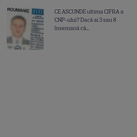
CE ASCUNDE ultima CIFRA a
CNP-ului? Dacă ai 3 sau 8
însemană că...