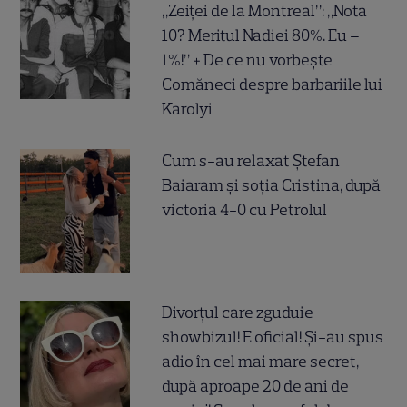
„Zeiței de la Montreal”: „Nota
10? Meritul Nadiei 80%. Eu –
1%!” + De ce nu vorbește
Comăneci despre barbariile lui
Karolyi
Cum s-au relaxat Ștefan
Baiaram și soția Cristina, după
victoria 4-0 cu Petrolul
Divorțul care zguduie
showbizul! E oficial! Și-au spus
adio în cel mai mare secret,
după aproape 20 de ani de