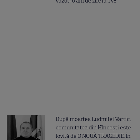
văzut-o ani de zile la TV!!
După moartea Ludmilei Vartic,
comunitatea din Hîncești este
lovită de O NOUĂ TRAGEDIE. În