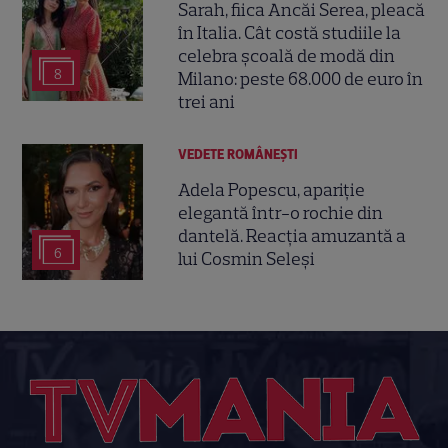
Sarah, fiica Ancăi Serea, pleacă
în Italia. Cât costă studiile la
celebra școală de modă din
8
Milano: peste 68.000 de euro în
trei ani
VEDETE ROMÂNEŞTI
Adela Popescu, apariție
elegantă într-o rochie din
dantelă. Reacția amuzantă a
6
lui Cosmin Seleși