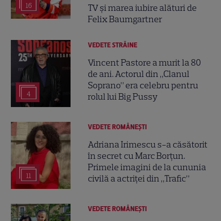
16
TV și marea iubire alături de
Felix Baumgartner
VEDETE STRĂINE
Vincent Pastore a murit la 80
de ani. Actorul din „Clanul
Soprano” era celebru pentru
4
rolul lui Big Pussy
VEDETE ROMÂNEŞTI
Adriana Irimescu s-a căsătorit
în secret cu Marc Borțun.
Primele imagini de la cununia
11
civilă a actriței din „Trafic”
VEDETE ROMÂNEŞTI