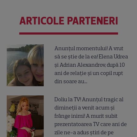
ARTICOLE PARTENERI
Anunțul momentului! A vrut
să se știe de la ea! Elena Udrea
și Adrian Alexandrov, după 10
ani de relație și un copil rupt
din soare au...
Doliu la TV! Anunțul tragic al
dimineții a venit acum și
frânge inimi! A murit subit
prezentatoarea TV care ani de
zile ne-a adus știri de pe