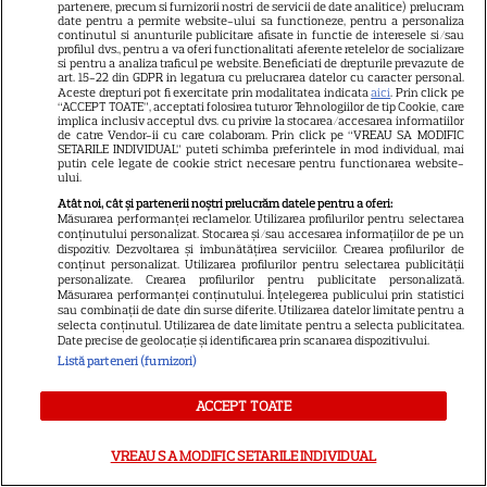
partenere, precum si furnizorii nostri de servicii de date analitice) prelucram
date pentru a permite website-ului sa functioneze, pentru a personaliza
continutul si anunturile publicitare afisate in functie de interesele si/sau
profilul dvs., pentru a va oferi functionalitati aferente retelelor de socializare
si pentru a analiza traficul pe website. Beneficiati de drepturile prevazute de
art. 15-22 din GDPR in legatura cu prelucrarea datelor cu caracter personal.
Libertatea
Aceste drepturi pot fi exercitate prin modalitatea indicata
aici
. Prin click pe
“ACCEPT TOATE”, acceptati folosirea tuturor Tehnologiilor de tip Cookie, care
implica inclusiv acceptul dvs. cu privire la stocarea/accesarea informatiilor
Libertatea pentru femei
de catre Vendor-ii cu care colaboram. Prin click pe “VREAU SA MODIFIC
SETARILE INDIVIDUAL” puteti schimba preferintele in mod individual, mai
GSP
putin cele legate de cookie strict necesare pentru functionarea website-
ului.
Știri mondene
Atât noi, cât și partenerii noștri prelucrăm datele pentru a oferi:
Măsurarea performanței reclamelor. Utilizarea profilurilor pentru selectarea
Avantaje
conținutului personalizat. Stocarea și/sau accesarea informațiilor de pe un
dispozitiv. Dezvoltarea și îmbunătățirea serviciilor. Crearea profilurilor de
Elle
conținut personalizat. Utilizarea profilurilor pentru selectarea publicității
personalizate. Crearea profilurilor pentru publicitate personalizată.
Unica
Măsurarea performanței conținutului. Înțelegerea publicului prin statistici
sau combinații de date din surse diferite. Utilizarea datelor limitate pentru a
Retete practice
selecta conținutul. Utilizarea de date limitate pentru a selecta publicitatea.
Date precise de geolocație și identificarea prin scanarea dispozitivului.
Listă parteneri (furnizori)
URMĂREȘTE-NE PE
ACCEPT TOATE
VREAU SA MODIFIC SETARILE INDIVIDUAL