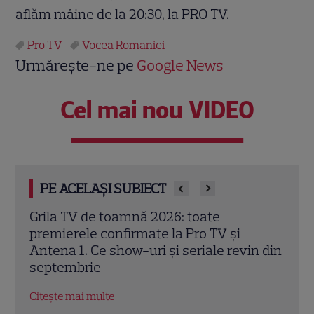
aflăm mâine de la 20:30, la PRO TV.
Pro TV
Vocea Romaniei
Urmărește-ne pe
Google News
Cel mai nou VIDEO
PE ACELAȘI SUBIECT
Schimbare majoră la „Vocea României”.
Magd
Sezonul 14 introduce Butonul „A doua
alătu
n din
șansă” și un avantaj pentru Pavel Bartoș
frum
EXC
Citește mai multe
Citeș