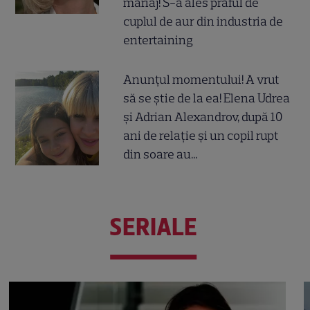
mariaj! S-a ales praful de
cuplul de aur din industria de
entertaining
Anunțul momentului! A vrut
să se știe de la ea! Elena Udrea
și Adrian Alexandrov, după 10
ani de relație și un copil rupt
din soare au...
SERIALE