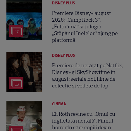
DISNEY PLUS
Premiere Disney+ august
2026: „Camp Rock 3”,
„Futurama” și trilogia
17
„Stăpânul Inelelor” ajung pe
platformă
DISNEY PLUS
Premiere de neratat pe Netflix,
Disney+ și SkyShowtime în
august: seriale noi, filme de
15
colecție și vedete de top
CINEMA
Eli Roth revine cu „Omul cu
înghețata mortală”. Filmul
horror în care copiii devin