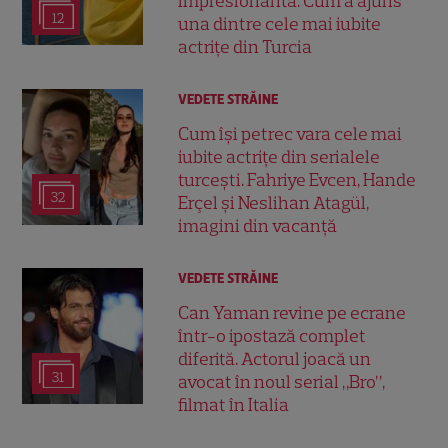
impresionantă. Cum a ajuns
12
una dintre cele mai iubite
actrițe din Turcia
VEDETE STRĂINE
Cum își petrec vara cele mai
iubite actrițe din serialele
turcești. Fahriye Evcen, Hande
32
Erçel și Neslihan Atagül,
imagini din vacanță
VEDETE STRĂINE
Can Yaman revine pe ecrane
într-o ipostază complet
diferită. Actorul joacă un
31
avocat în noul serial „Bro”,
filmat în Italia