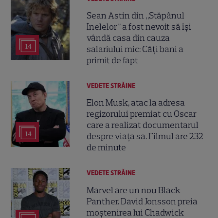
Sean Astin din „Stăpânul
Inelelor” a fost nevoit să își
vândă casa din cauza
14
salariului mic: Câți bani a
primit de fapt
VEDETE STRĂINE
Elon Musk, atac la adresa
regizorului premiat cu Oscar
care a realizat documentarul
14
despre viața sa. Filmul are 232
de minute
VEDETE STRĂINE
Marvel are un nou Black
Panther. David Jonsson preia
moștenirea lui Chadwick