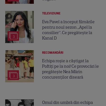
TELEVIZIUNE
Eva Pavel a început filmările
pentru noul sezon „Apel la
consilier”. Ce pregătește la
3
Kanal D
RECOMANDĂRI
Echipa roșie a câștigat la
Poftiți pe la noi! Ce provocări le
pregătește Nea Mărin
3
concurenților diseară
Omul din umbră din echipa