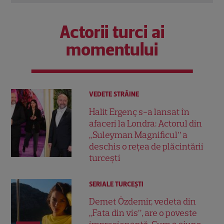
Actorii turci ai
momentului
VEDETE STRĂINE
Halit Ergenç s-a lansat în
afaceri la Londra: Actorul din
„Suleyman Magnificul” a
deschis o rețea de plăcintării
turcești
SERIALE TURCEŞTI
Demet Özdemir, vedeta din
„Fata din vis”, are o poveste