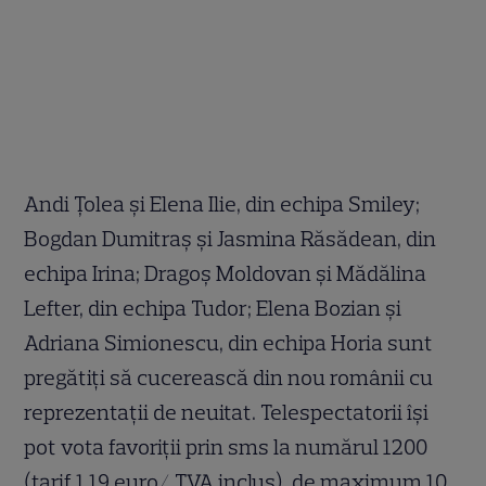
Andi Țolea și Elena Ilie, din echipa Smiley;
Bogdan Dumitraș și Jasmina Răsădean, din
echipa Irina; Dragoș Moldovan și Mădălina
Lefter, din echipa Tudor; Elena Bozian și
Adriana Simionescu, din echipa Horia sunt
pregătiți să cucerească din nou românii cu
reprezentații de neuitat. Telespectatorii își
pot vota favoriții prin sms la numărul 1200
(tarif 1.19 euro/ TVA inclus), de maximum 10