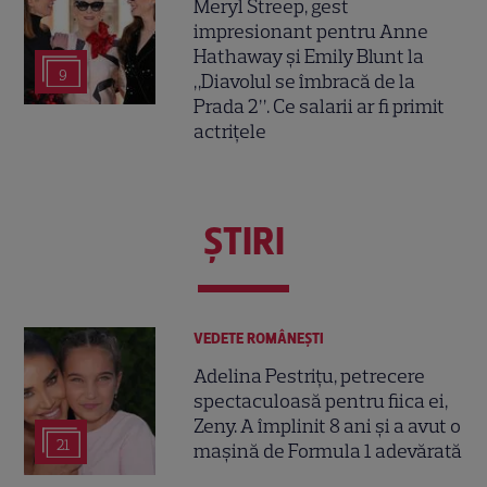
Meryl Streep, gest
impresionant pentru Anne
Hathaway și Emily Blunt la
9
„Diavolul se îmbracă de la
Prada 2”. Ce salarii ar fi primit
actrițele
ŞTIRI
VEDETE ROMÂNEŞTI
Adelina Pestrițu, petrecere
spectaculoasă pentru fiica ei,
Zeny. A împlinit 8 ani și a avut o
21
mașină de Formula 1 adevărată