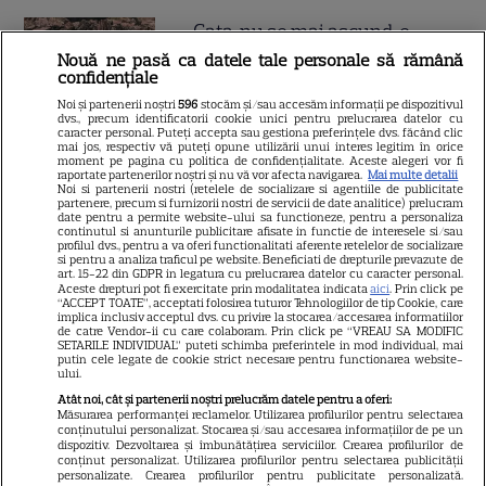
Gata, nu se mai ascund, e
cuplul momentului în
Nouă ne pasă ca datele tale personale să rămână
confidențiale
România! A ieșit soarele și pe
Noi și partenerii noștri
596
stocăm și/sau accesăm informații pe dispozitivul
strada ei, iar lui i-a pus
dvs., precum identificatorii cookie unici pentru prelucrarea datelor cu
caracter personal. Puteți accepta sau gestiona preferințele dvs. făcând clic
Dumnezeu mâna în cap!
mai jos, respectiv vă puteți opune utilizării unui interes legitim în orice
moment pe pagina cu politica de confidențialitate. Aceste alegeri vor fi
Felicitări, să fiți fericiți! Că
raportate partenerilor noștri și nu vă vor afecta navigarea.
Mai multe detalii
Noi si partenerii nostri (retelele de socializare si agentiile de publicitate
partenere, precum si furnizorii nostri de servicii de date analitice) prelucram
frumoși sunteți!
date pentru a permite website-ului sa functioneze, pentru a personaliza
continutul si anunturile publicitare afisate in functie de interesele si/sau
profilul dvs., pentru a va oferi functionalitati aferente retelelor de socializare
si pentru a analiza traficul pe website. Beneficiati de drepturile prevazute de
Cătălin Crișan, gafă de
art. 15-22 din GDPR in legatura cu prelucrarea datelor cu caracter personal.
Aceste drepturi pot fi exercitate prin modalitatea indicata
aici
. Prin click pe
proporții după ce a anunțat că
“ACCEPT TOATE”, acceptati folosirea tuturor Tehnologiilor de tip Cookie, care
implica inclusiv acceptul dvs. cu privire la stocarea/accesarea informatiilor
s-a despărțit de iubită „Să mă
de catre Vendor-ii cu care colaboram. Prin click pe “VREAU SA MODIFIC
SETARILE INDIVIDUAL” puteti schimba preferintele in mod individual, mai
criticați ușor”. Internauții i-au
putin cele legate de cookie strict necesare pentru functionarea website-
ului.
bătut obrazul
Atât noi, cât și partenerii noștri prelucrăm datele pentru a oferi:
Măsurarea performanței reclamelor. Utilizarea profilurilor pentru selectarea
conținutului personalizat. Stocarea și/sau accesarea informațiilor de pe un
dispozitiv. Dezvoltarea și îmbunătățirea serviciilor. Crearea profilurilor de
Vedeta din România care a
conținut personalizat. Utilizarea profilurilor pentru selectarea publicității
personalizate. Crearea profilurilor pentru publicitate personalizată.
născut chiar de ziua ei. Anul