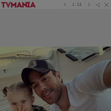
1
/
12