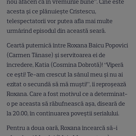
nou afaceri ca în vremurile bune”. Cine este
acesta și ce plănuiește Cristescu,
telespectatorii vor putea afla mai multe
urmârind episodul din această seară.
Ceartă puternică între Roxana Baicu Popovici
(Carmen Tănase) și servitoarea ei de
încredere, Katia (Cosmina Dobrotă)! “Viperă
ce ești! Te-am crescut la sânul meu și nu ai
ezitat o secundă să mă muști!”, îi reproșează
Roxana. Care a fost motivul ce a determinat-
o pe aceasta să răbufnească așa, diseară de
la 20.00, în continuarea poveștii serialului.
Pentru a doua oară, Roxana încearcă să-i