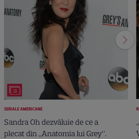
21
SERIALE AMERICANE
R
Sandra Oh dezvăluie de ce a
plecat din „Anatomia lui Grey”.