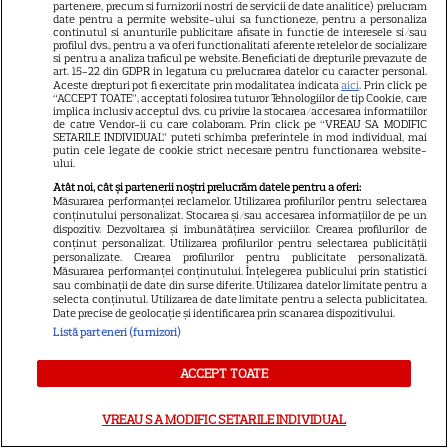
partenere, precum si furnizorii nostri de servicii de date analitice) prelucram
coreean de pe Netflix: Regele
date pentru a permite website-ului sa functioneze, pentru a personaliza
blestemat, fantomele și
continutul si anunturile publicitare afisate in functie de interesele si/sau
profilul dvs., pentru a va oferi functionalitati aferente retelelor de socializare
5
exorcistul care sfidează
si pentru a analiza traficul pe website. Beneficiati de drepturile prevazute de
art. 15-22 din GDPR in legatura cu prelucrarea datelor cu caracter personal.
moartea
Aceste drepturi pot fi exercitate prin modalitatea indicata
aici
. Prin click pe
“ACCEPT TOATE”, acceptati folosirea tuturor Tehnologiilor de tip Cookie, care
implica inclusiv acceptul dvs. cu privire la stocarea/accesarea informatiilor
de catre Vendor-ii cu care colaboram. Prin click pe “VREAU SA MODIFIC
SETARILE INDIVIDUAL” puteti schimba preferintele in mod individual, mai
putin cele legate de cookie strict necesare pentru functionarea website-
ului.
ŞTIRI
Atât noi, cât și partenerii noștri prelucrăm datele pentru a oferi:
Măsurarea performanței reclamelor. Utilizarea profilurilor pentru selectarea
conținutului personalizat. Stocarea și/sau accesarea informațiilor de pe un
dispozitiv. Dezvoltarea și îmbunătățirea serviciilor. Crearea profilurilor de
conținut personalizat. Utilizarea profilurilor pentru selectarea publicității
personalizate. Crearea profilurilor pentru publicitate personalizată.
VEDETE STRĂINE
Măsurarea performanței conținutului. Înțelegerea publicului prin statistici
sau combinații de date din surse diferite. Utilizarea datelor limitate pentru a
selecta conținutul. Utilizarea de date limitate pentru a selecta publicitatea.
Vedetele de la Hollywood care
Date precise de geolocație și identificarea prin scanarea dispozitivului.
nu s-au căsătorit niciodată. De
Listă parteneri (furnizori)
ce Leonardo DiCaprio și
Charlize Theron au evitat
ACCEPT TOATE
altarul
VREAU SA MODIFIC SETARILE INDIVIDUAL