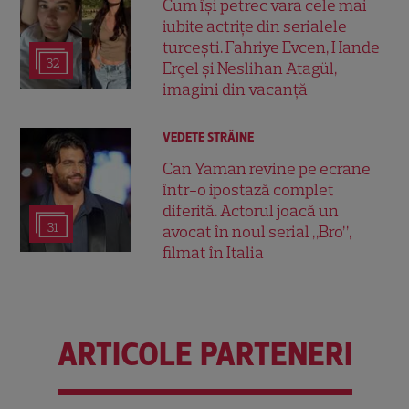
Cum își petrec vara cele mai
iubite actrițe din serialele
turcești. Fahriye Evcen, Hande
32
Erçel și Neslihan Atagül,
imagini din vacanță
VEDETE STRĂINE
Can Yaman revine pe ecrane
într-o ipostază complet
diferită. Actorul joacă un
31
avocat în noul serial „Bro”,
filmat în Italia
ARTICOLE PARTENERI