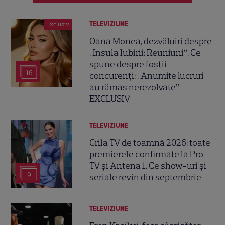
TELEVIZIUNE
Exclusiv
Oana Monea, dezvăluiri despre
„Insula Iubirii: Reuniuni”. Ce
spune despre foștii
16
concurenți: „Anumite lucruri
au rămas nerezolvate”
EXCLUSIV
TELEVIZIUNE
Grila TV de toamnă 2026: toate
premierele confirmate la Pro
TV și Antena 1. Ce show-uri și
9
seriale revin din septembrie
TELEVIZIUNE