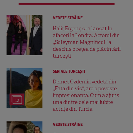
VEDETE STRĂINE
Halit Ergenç s-a lansat în
afaceri la Londra: Actorul din
„Suleyman Magnificul” a
deschis o rețea de plăcintării
turcești
SERIALE TURCEŞTI
Demet Özdemir, vedeta din
„Fata din vis”, are o poveste
impresionantă. Cum a ajuns
12
una dintre cele mai iubite
actrițe din Turcia
VEDETE STRĂINE