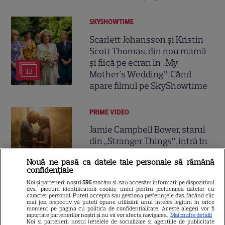
SKYSHOWTIME
Scarlett Johansson și Kristin
Scott Thomas, din nou mamă
și fiică pe ecran în „My
13
Mother's Wedding”. Când
apare filmul pe SkyShowtime
PRIME VIDEO
Jamie Campbell Bower, starul
din „Stranger Things”, intră în
universul „Stăpânul Inelelor”.
Nouă ne pasă ca datele tale personale să rămână
9
Ce rol legendar va interpreta în
confidențiale
sezonul 3
Noi și partenerii noștri
596
stocăm și/sau accesăm informații pe dispozitivul
dvs., precum identificatorii cookie unici pentru prelucrarea datelor cu
caracter personal. Puteți accepta sau gestiona preferințele dvs. făcând clic
NETFLIX
mai jos, respectiv vă puteți opune utilizării unui interes legitim în orice
moment pe pagina cu politica de confidențialitate. Aceste alegeri vor fi
raportate partenerilor noștri și nu vă vor afecta navigarea.
Mai multe detalii
„Palatul de Est”, noul fenomen
Noi si partenerii nostri (retelele de socializare si agentiile de publicitate