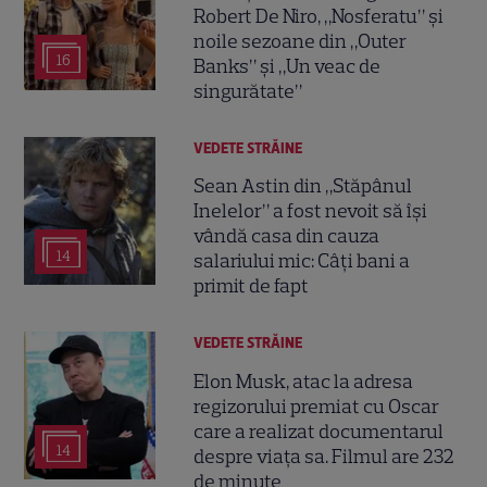
Robert De Niro, „Nosferatu” și
noile sezoane din „Outer
16
Banks” și „Un veac de
singurătate”
VEDETE STRĂINE
Sean Astin din „Stăpânul
Inelelor” a fost nevoit să își
vândă casa din cauza
14
salariului mic: Câți bani a
primit de fapt
VEDETE STRĂINE
Elon Musk, atac la adresa
regizorului premiat cu Oscar
care a realizat documentarul
14
despre viața sa. Filmul are 232
de minute