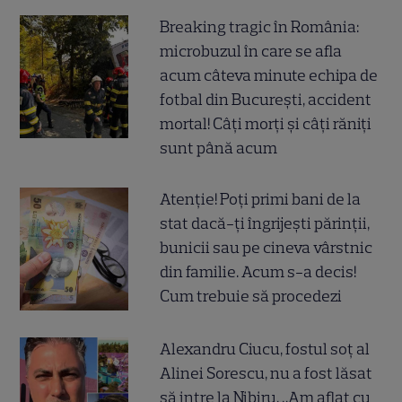
Breaking tragic în România:
microbuzul în care se afla
acum câteva minute echipa de
fotbal din București, accident
mortal! Câți morți și câți răniți
sunt până acum
Atenție! Poți primi bani de la
stat dacă-ți îngrijești părinții,
bunicii sau pe cineva vârstnic
din familie. Acum s-a decis!
Cum trebuie să procedezi
Alexandru Ciucu, fostul soț al
Alinei Sorescu, nu a fost lăsat
să intre la Nibiru. „Am aflat cu