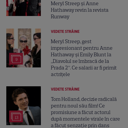
Meryl Streep și Anne
Hathaway revin la revista
Runway
VEDETE STRĂINE
Meryl Streep, gest
impresionant pentru Anne
Hathaway și Emily Blunt la
9
„Diavolul se îmbracă de la
Prada 2”. Ce salarii ar fi primit
actrițele
VEDETE STRĂINE
Tom Holland, decizie radicală
pentru noul său film! Ce
promisiune a făcut actorul
13
după momentele virale în care
a făcut senzație prin dans