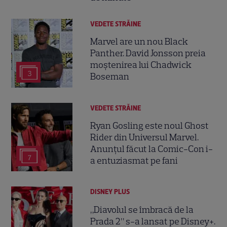
VEDETE STRĂINE
Marvel are un nou Black
Panther. David Jonsson preia
moștenirea lui Chadwick
3
Boseman
VEDETE STRĂINE
Ryan Gosling este noul Ghost
Rider din Universul Marvel.
Anunțul făcut la Comic-Con i-
7
a entuziasmat pe fani
DISNEY PLUS
„Diavolul se îmbracă de la
Prada 2” s-a lansat pe Disney+.