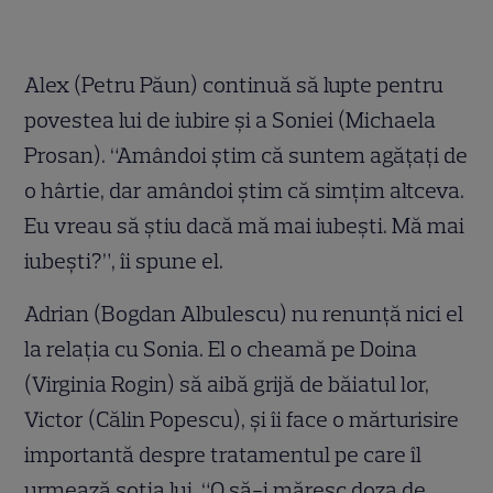
Alex (Petru Păun) continuă să lupte pentru
povestea lui de iubire și a Soniei (Michaela
Prosan). “Amândoi știm că suntem agățați de
o hârtie, dar amândoi știm că simțim altceva.
Eu vreau să știu dacă mă mai iubești. Mă mai
iubești?”, îi spune el.
Adrian (Bogdan Albulescu) nu renunță nici el
la relația cu Sonia. El o cheamă pe Doina
(Virginia Rogin) să aibă grijă de băiatul lor,
Victor (Călin Popescu), și îi face o mărturisire
importantă despre tratamentul pe care îl
urmează soția lui. “O să-i măresc doza de