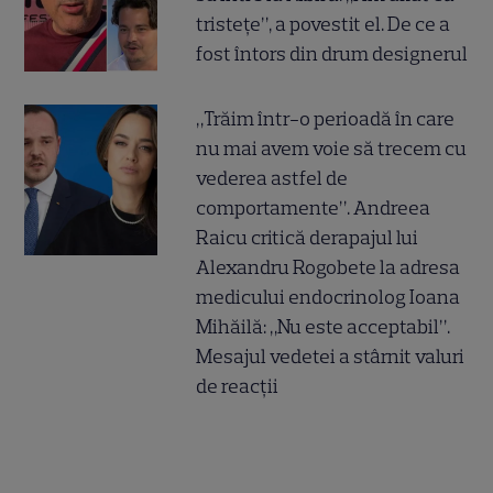
tristețe”, a povestit el. De ce a
fost întors din drum designerul
„Trăim într-o perioadă în care
nu mai avem voie să trecem cu
vederea astfel de
comportamente”. Andreea
Raicu critică derapajul lui
Alexandru Rogobete la adresa
medicului endocrinolog Ioana
Mihăilă: „Nu este acceptabil”.
Mesajul vedetei a stârnit valuri
de reacții