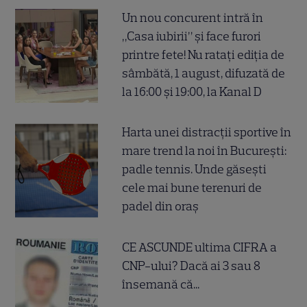
Un nou concurent intră în
„Casa iubirii” și face furori
printre fete! Nu ratați ediția de
sâmbătă, 1 august, difuzată de
la 16:00 și 19:00, la Kanal D
Harta unei distracții sportive în
mare trend la noi în București:
padle tennis. Unde găsești
cele mai bune terenuri de
padel din oraș
CE ASCUNDE ultima CIFRA a
CNP-ului? Dacă ai 3 sau 8
însemană că...