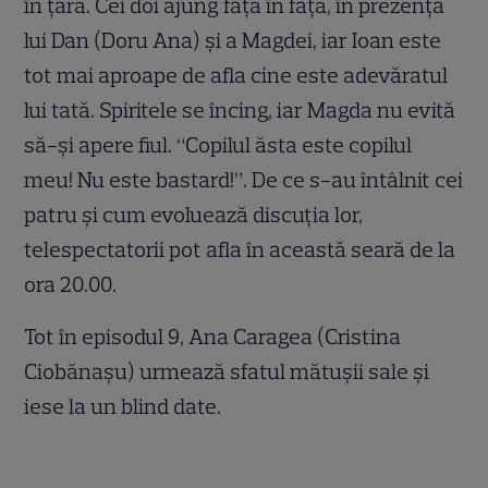
în țară. Cei doi ajung față în față, în prezența
lui Dan (Doru Ana) și a Magdei, iar Ioan este
tot mai aproape de afla cine este adevăratul
lui tată. Spiritele se încing, iar Magda nu evită
să-și apere fiul. “Copilul ăsta este copilul
meu! Nu este bastard!”. De ce s-au întâlnit cei
patru și cum evoluează discuția lor,
telespectatorii pot afla în această seară de la
ora 20.00.
Tot în episodul 9, Ana Caragea (Cristina
Ciobănașu) urmează sfatul mătușii sale și
iese la un blind date.