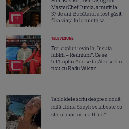
Eren Kasikci, fost câștigător
MasterChef Turcia, a murit la
37 de ani. Bucătarul a fost găsit
17
fără viață în locuința sa
TELEVIZIUNE
Trei cupluri revin la „Insula
Iubirii – Reuniuni”. Ce se
întâmplă când se întâlnesc din
4
nou cu Radu Vâlcan
Tabloidele scriu despre o nouă
idilă: „Irina Shayk se iubește cu
starul mai mic cu 11 ani”