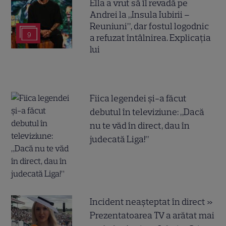
Ella a vrut să îl revadă pe
Andrei la „Insula Iubirii –
Reuniuni”, dar fostul logodnic
9
a refuzat întâlnirea. Explicația
lui
Fiica legendei și-a făcut
debutul în televiziune: „Dacă
nu te văd în direct, dau în
judecată Liga!”
Incident neașteptat în direct »
Prezentatoarea TV a arătat mai