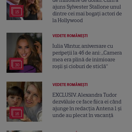
de milioane de dolari. Cum a
ajuns Sylvester Stallone unul
15
dintre cei mai bogați actori de
la Hollywood
VEDETE ROMÂNEŞTI
Iulia Vântur, aniversare cu
peripeții la 46 de ani: „Camera
mea era plină de inimioare
30
roșii și cioburi de sticlă”
VEDETE ROMÂNEŞTI
EXCLUSIV. Alexandra Tudor
dezvăluie ce face fiica ei când
ajunge în redacția Antena 1 și
16
unde au plecat în vacanță