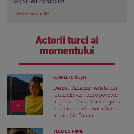
Citește mai multe
Citeș
Actorii turci ai
momentului
SERIALE TURCEŞTI
Demet Özdemir, vedeta din
„Fata din vis”, are o poveste
impresionantă. Cum a ajuns
12
una dintre cele mai iubite
actrițe din Turcia
VEDETE STRĂINE