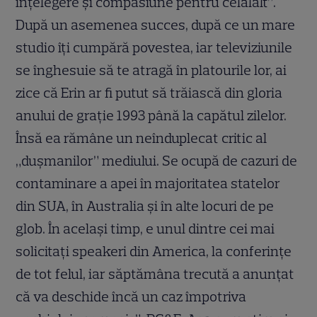
înţelegere şi compasiune pentru celălalt”.
După un asemenea succes, după ce un mare
studio îţi cumpără povestea, iar televiziunile
se înghesuie să te atragă în platourile lor, ai
zice că Erin ar fi putut să trăiască din gloria
anului de graţie 1993 până la capătul zilelor.
Însă ea rămâne un neînduplecat critic al
„duşmanilor” mediului. Se ocupă de cazuri de
contaminare a apei în majoritatea statelor
din SUA, în Australia şi în alte locuri de pe
glob. În acelaşi timp, e unul dintre cei mai
solicitaţi speakeri din America, la conferinţe
de tot felul, iar săptămâna trecută a anunţat
că va deschide încă un caz împotriva