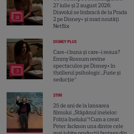
27 iulie și 2 august 2026:
Diavolul se îmbracă de la Prada
18
2 pe Disney+ și mari noutăți
Netflix
DISNEY PLUS
Care-i buna și care-i reaua?
Emmy Rossum revine
spectaculos pe Disney+ în
3
thrillerul psihologic „Furie și
seducție”
ȘTIRI
25 de ani de la lansarea
filmului „Stăpânul inelelor:
Frăția Inelului”! Cum a creat
Peter Jackson una dintre cele
mai iubite producții fantasy din