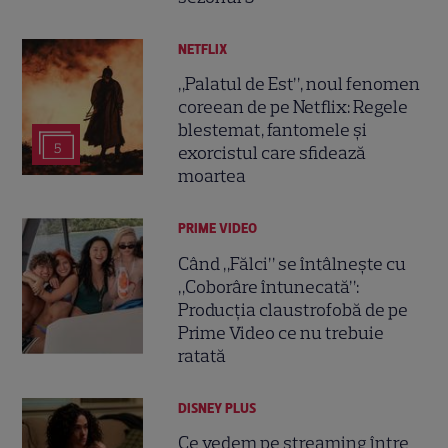
NETFLIX
„Palatul de Est”, noul fenomen
coreean de pe Netflix: Regele
blestemat, fantomele și
5
exorcistul care sfidează
moartea
PRIME VIDEO
Când „Fălci” se întâlnește cu
„Coborâre întunecată”:
Producția claustrofobă de pe
Prime Video ce nu trebuie
ratată
DISNEY PLUS
Ce vedem pe streaming între