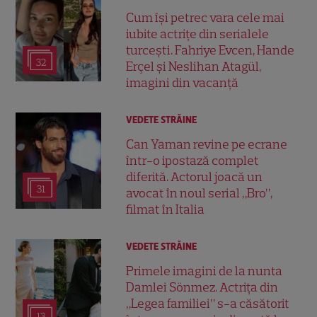
Cum își petrec vara cele mai
iubite actrițe din serialele
turcești. Fahriye Evcen, Hande
32
Erçel și Neslihan Atagül,
imagini din vacanță
VEDETE STRĂINE
Can Yaman revine pe ecrane
într-o ipostază complet
diferită. Actorul joacă un
31
avocat în noul serial „Bro”,
filmat în Italia
VEDETE STRĂINE
Primele imagini de la nunta
Damlei Sönmez. Actrița din
„Legea familiei” s-a căsătorit
13