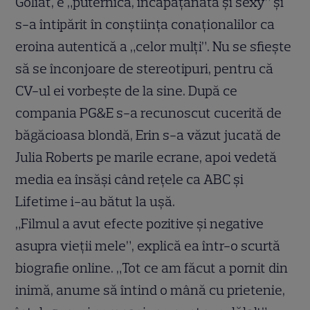
Goliat, e „puternică, încăpăţânată şi sexy” şi
s-a întipărit în conştiinţa conaţionalilor ca
eroina autentică a „celor mulţi”. Nu se sfieşte
să se înconjoare de stereotipuri, pentru că
CV-ul ei vorbeşte de la sine. După ce
compania PG&E s-a recunoscut cucerită de
băgăcioasa blondă, Erin s-a văzut jucată de
Julia Roberts pe marile ecrane, apoi vedetă
media ea însăşi când reţele ca ABC şi
Lifetime i-au bătut la uşă.
„Filmul a avut efecte pozitive şi negative
asupra vieţii mele”, explică ea într-o scurtă
biografie online. „Tot ce am făcut a pornit din
inimă, anume să întind o mână cu prietenie,