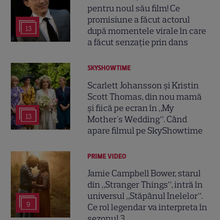
pentru noul său film! Ce
promisiune a făcut actorul
13
după momentele virale în care
a făcut senzație prin dans
SKYSHOWTIME
Scarlett Johansson și Kristin
Scott Thomas, din nou mamă
și fiică pe ecran în „My
13
Mother's Wedding”. Când
apare filmul pe SkyShowtime
PRIME VIDEO
Jamie Campbell Bower, starul
din „Stranger Things”, intră în
universul „Stăpânul Inelelor”.
9
Ce rol legendar va interpreta în
sezonul 3