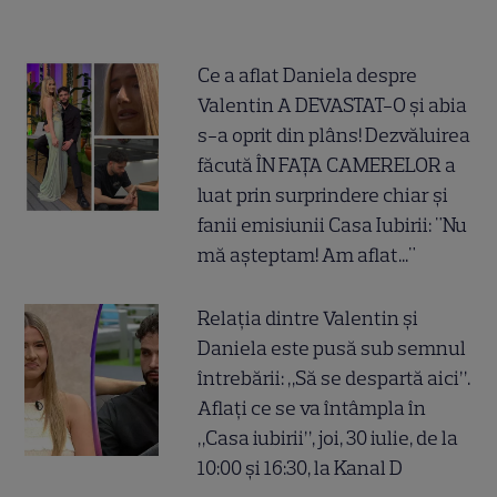
Ce a aflat Daniela despre
Valentin A DEVASTAT-O și abia
s-a oprit din plâns! Dezvăluirea
făcută ÎN FAȚA CAMERELOR a
luat prin surprindere chiar și
fanii emisiunii Casa Iubirii: "Nu
mă așteptam! Am aflat..."
Relația dintre Valentin și
Daniela este pusă sub semnul
întrebării: „Să se despartă aici”.
Aflați ce se va întâmpla în
„Casa iubirii”, joi, 30 iulie, de la
10:00 și 16:30, la Kanal D