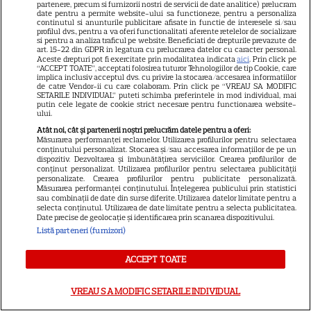
partenere, precum si furnizorii nostri de servicii de date analitice) prelucram
date pentru a permite website-ului sa functioneze, pentru a personaliza
continutul si anunturile publicitare afisate in functie de interesele si/sau
profilul dvs., pentru a va oferi functionalitati aferente retelelor de socializare
VEDETE STRĂINE
si pentru a analiza traficul pe website. Beneficiati de drepturile prevazute de
art. 15-22 din GDPR in legatura cu prelucrarea datelor cu caracter personal.
Aceste drepturi pot fi exercitate prin modalitatea indicata
aici
. Prin click pe
Suri Cruise nu mai folosește
“ACCEPT TOATE”, acceptati folosirea tuturor Tehnologiilor de tip Cookie, care
numele lui Tom Cruise.
implica inclusiv acceptul dvs. cu privire la stocarea/accesarea informatiilor
de catre Vendor-ii cu care colaboram. Prin click pe “VREAU SA MODIFIC
Alegerea făcută în onoarea lui
SETARILE INDIVIDUAL” puteti schimba preferintele in mod individual, mai
putin cele legate de cookie strict necesare pentru functionarea website-
Katie Holmes
ului.
Atât noi, cât și partenerii noștri prelucrăm datele pentru a oferi:
Măsurarea performanței reclamelor. Utilizarea profilurilor pentru selectarea
conținutului personalizat. Stocarea și/sau accesarea informațiilor de pe un
dispozitiv. Dezvoltarea și îmbunătățirea serviciilor. Crearea profilurilor de
conținut personalizat. Utilizarea profilurilor pentru selectarea publicității
personalizate. Crearea profilurilor pentru publicitate personalizată.
Măsurarea performanței conținutului. Înțelegerea publicului prin statistici
sau combinații de date din surse diferite. Utilizarea datelor limitate pentru a
selecta conținutul. Utilizarea de date limitate pentru a selecta publicitatea.
Date precise de geolocație și identificarea prin scanarea dispozitivului.
Listă parteneri (furnizori)
ACCEPT TOATE
Despre Tvmania
Contact
VREAU SA MODIFIC SETARILE INDIVIDUAL