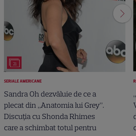
21
SERIALE AMERICANE
R
Sandra Oh dezvăluie de ce a
plecat din „Anatomia lui Grey”.
Discuția cu Shonda Rhimes
care a schimbat totul pentru