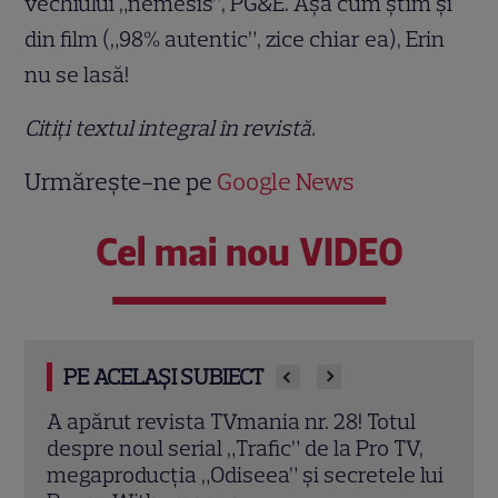
vechiului „nemesis”, PG&E. Aşa cum ştim şi
din film („98% autentic”, zice chiar ea), Erin
nu se lasă!
Citiţi textul integral în revistă.
Urmărește-ne pe
Google News
Cel mai nou VIDEO
PE ACELAȘI SUBIECT
ul
A apărut noul număr TVmania! Florin
A ap
TV,
Răducioiu aduce magia Mondialului pe
revi
 lui
coperta noii ediții
spun