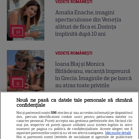
VEDETE ROMÂNEŞTI
Amalia Enache, imagini
spectaculoase din Veneția
alături de fiica ei. Dorința
10
împlinită după 10 ani
VEDETE ROMÂNEŞTI
Ioana Blaj și Monica
Bîrlădeanu, vacanță împreună
în Grecia. Imaginile de pe barcă
11
au atras toate privirile
Nouă ne pasă ca datele tale personale să rămână
VEDETE ROMÂNEŞTI
confidențiale
Noi și partenerii noștri
596
stocăm și/sau accesăm informații pe dispozitivul
Irina Fodor, primul mesaj după
dvs., precum identificatorii cookie unici pentru prelucrarea datelor cu
caracter personal. Puteți accepta sau gestiona preferințele dvs. făcând clic
repartizarea fiicei la liceu:
mai jos, respectiv vă puteți opune utilizării unui interes legitim în orice
„Libertate, frate!”. Unde pleacă
moment pe pagina cu politica de confidențialitate. Aceste alegeri vor fi
raportate partenerilor noștri și nu vă vor afecta navigarea.
Mai multe detalii
9
în vacanță
Noi si partenerii nostri (retelele de socializare si agentiile de publicitate