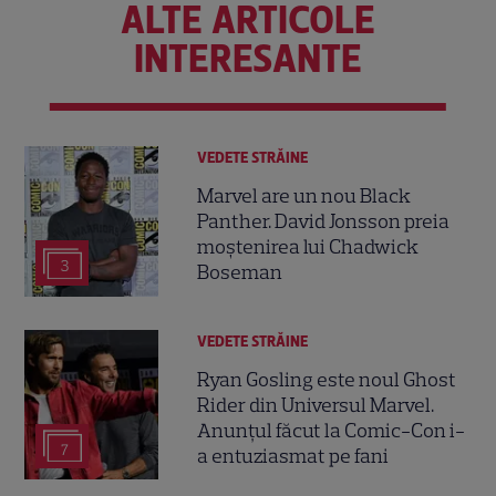
ALTE ARTICOLE
INTERESANTE
VEDETE STRĂINE
Marvel are un nou Black
Panther. David Jonsson preia
moștenirea lui Chadwick
3
Boseman
VEDETE STRĂINE
Ryan Gosling este noul Ghost
Rider din Universul Marvel.
Anunțul făcut la Comic-Con i-
7
a entuziasmat pe fani