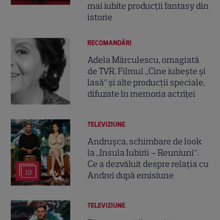
mai iubite producții fantasy din
istorie
RECOMANDĂRI
Adela Mărculescu, omagiată
de TVR. Filmul „Cine iubește și
lasă” și alte producții speciale,
difuzate în memoria actriței
TELEVIZIUNE
Andrușca, schimbare de look
la „Insula Iubirii – Reuniuni”.
Ce a dezvăluit despre relația cu
19
Andrei după emisiune
TELEVIZIUNE