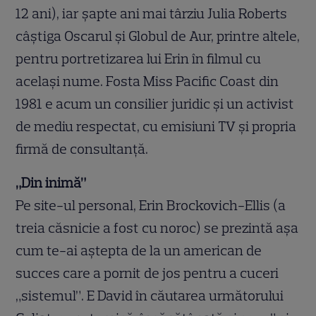
12 ani), iar şapte ani mai târziu Julia Roberts
câştiga Oscarul şi Globul de Aur, printre altele,
pentru portretizarea lui Erin în filmul cu
acelaşi nume. Fosta Miss Pacific Coast din
1981 e acum un consilier juridic şi un activist
de mediu respectat, cu emisiuni TV şi propria
firmă de consultanţă.
„Din inimă”
Pe site-ul personal, Erin Brockovich-Ellis (a
treia căsnicie a fost cu noroc) se prezintă aşa
cum te-ai aştepta de la un american de
succes care a pornit de jos pentru a cuceri
„sistemul”. E David în căutarea următorului