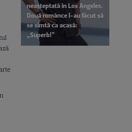
neașteptată în Los Angeles.
Două românce l-au făcut să
se simtă ca acasă:
„Superb!”
tul
bază
arte
un
i