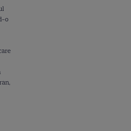
ul
d-o
 care
ă
ran,