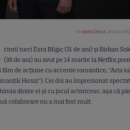
de
Anda Dincă
,
15 iunie 202
A
ctorii turci Esra Bilgiç (31 de ani) și Birkan So
(38 de ani) au avut pe 14 martie la Netflix pr
 film de acțiune cu accente romantice, “Arta iub
mantik Hırsız”). Cei doi au impresionat spectat
himia dintre ei și cu jocul actoricesc, așa că pâ
uă colaborare nu a mai fost mult.