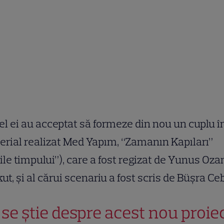
el ei au acceptat să formeze din nou un cuplu î
erial realizat Med Yapım, “Zamanın Kapıları”
ile timpului”), care a fost regizat de Yunus Oza
ut, și al cărui scenariu a fost scris de Büşra Ce
 se știe despre acest nou proie