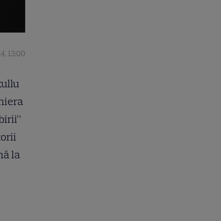
4, 13:00
kullu
emiera
irii”
orii
nă la