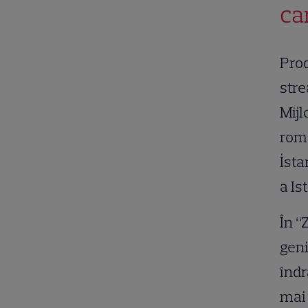
ca
Prod
stre
Mijl
roma
İsta
a Is
În “
geni
îndr
mai 