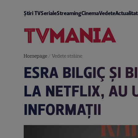
Știri TV
Seriale
Streaming
Cinema
Vedete
Actualita
Homepage
/
Vedete străine
ESRA BILGIÇ ȘI 
LA NETFLIX, AU
INFORMAȚII