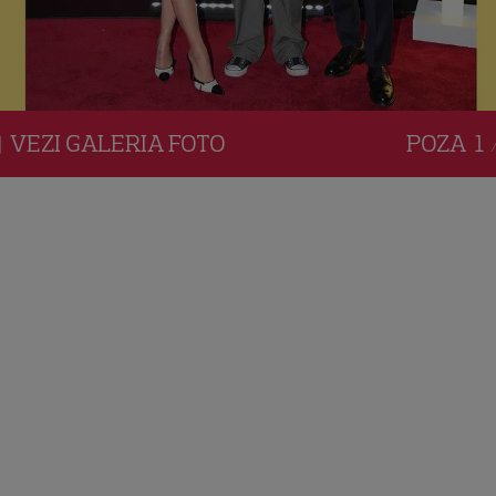
VEZI
GALERIA
FOTO
POZA
1 