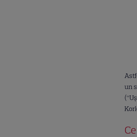
Astf
un s
(“Uș
Kork
Ce