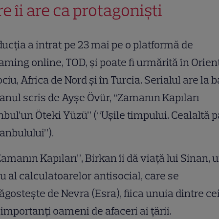
re îi are ca protagoniști
ucția a intrat pe 23 mai pe o platformă de
aming online, TOD, și poate fi urmărită în Orien
ociu, Africa de Nord și în Turcia. Serialul are la 
nul scris de Ayşe Övür, “Zamanın Kapıları
nbul’un Öteki Yüzü” (“Ușile timpului. Cealaltă p
tanbulului”).
Zamanın Kapıları”, Birkan îi dă viață lui Sinan, 
u al calculatoarelor antisocial, care se
ăgostește de Nevra (Esra), fiica unuia dintre ce
importanți oameni de afaceri ai țării.