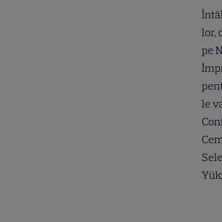
Întâ
lor,
pe N
Împr
pent
le v
Conf
Cem 
Sele
Yüks