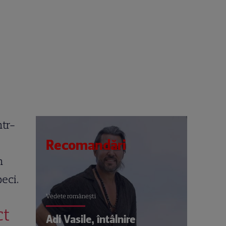
ntr-
Recomandări
n
beci.
Vedete româneşti
ct
Adi Vasile, întâlnire