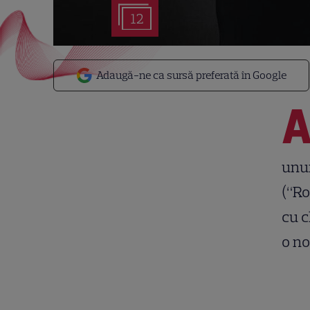
12
Adaugă-ne ca sursă preferată în Google
unui
(“Ro
cu c
o no