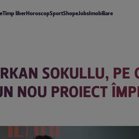
te
Timp liber
Horoscop
Sport
Shop
eJobs
Imobiliare
BIRKAN SOKULLU, PE 
 UN NOU PROIECT ÎM