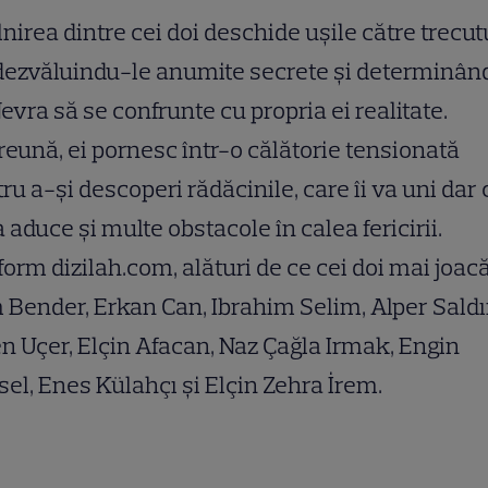
lnirea dintre cei doi deschide ușile către trecut
 dezvăluindu-le anumite secrete și determinân
evra să se confrunte cu propria ei realitate.
eună, ei pornesc într-o călătorie tensionată
ru a-și descoperi rădăcinile, care îi va uni dar
a aduce și multe obstacole în calea fericirii.
orm dizilah.com, alături de ce cei doi mai joac
Bender, Erkan Can, Ibrahim Selim, Alper Saldı
n Uçer, Elçin Afacan, Naz Çağla Irmak, Engin
el, Enes Külahçı și Elçin Zehra İrem.