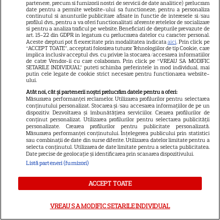
partenere, precum si furnizorii nostri de servicii de date analitice) prelucram
date pentru a permite website-ului sa functioneze, pentru a personaliza
continutul si anunturile publicitare afisate in functie de interesele si/sau
profilul dvs., pentru a va oferi functionalitati aferente retelelor de socializare
si pentru a analiza traficul pe website. Beneficiati de drepturile prevazute de
art. 15-22 din GDPR in legatura cu prelucrarea datelor cu caracter personal.
Aceste drepturi pot fi exercitate prin modalitatea indicata
aici
. Prin click pe
Actorii turci ai
“ACCEPT TOATE”, acceptati folosirea tuturor Tehnologiilor de tip Cookie, care
implica inclusiv acceptul dvs. cu privire la stocarea/accesarea informatiilor
de catre Vendor-ii cu care colaboram. Prin click pe “VREAU SA MODIFIC
momentului
SETARILE INDIVIDUAL” puteti schimba preferintele in mod individual, mai
putin cele legate de cookie strict necesare pentru functionarea website-
ului.
Atât noi, cât și partenerii noștri prelucrăm datele pentru a oferi:
Măsurarea performanței reclamelor. Utilizarea profilurilor pentru selectarea
conținutului personalizat. Stocarea și/sau accesarea informațiilor de pe un
SERIALE TURCEŞTI
dispozitiv. Dezvoltarea și îmbunătățirea serviciilor. Crearea profilurilor de
conținut personalizat. Utilizarea profilurilor pentru selectarea publicității
personalizate. Crearea profilurilor pentru publicitate personalizată.
Demet Özdemir, vedeta din
Măsurarea performanței conținutului. Înțelegerea publicului prin statistici
„Fata din vis”, are o poveste
sau combinații de date din surse diferite. Utilizarea datelor limitate pentru a
selecta conținutul. Utilizarea de date limitate pentru a selecta publicitatea.
impresionantă. Cum a ajuns
Date precise de geolocație și identificarea prin scanarea dispozitivului.
12
una dintre cele mai iubite
Listă parteneri (furnizori)
actrițe din Turcia
ACCEPT TOATE
VEDETE STRĂINE
VREAU SA MODIFIC SETARILE INDIVIDUAL
Cum își petrec vara cele mai