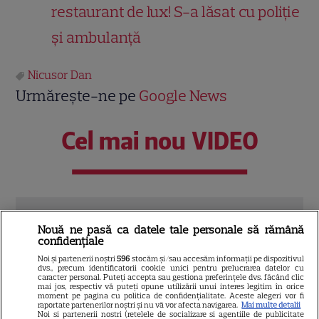
restaurant de lux! S-a lăsat cu poliție
și ambulanță
Nicusor Dan
Urmărește-ne pe
Google News
Cel mai nou VIDEO
PE ACELAȘI SUBIECT
Nouă ne pasă ca datele tale personale să rămână
confidențiale
 De
Mirabela Grădinaru, apariție elegantă la
TIFF 
Noi și partenerii noștri
596
stocăm și/sau accesăm informații pe dispozitivul
telui
Cotroceni. Ținuta aleasă alături de
Prog
dvs., precum identificatorii cookie unici pentru prelucrarea datelor cu
caracter personal. Puteți accepta sau gestiona preferințele dvs. făcând clic
a
Nicușor Dan a atras atenția
proi
mai jos, respectiv vă puteți opune utilizării unui interes legitim în orice
moment pe pagina cu politica de confidențialitate. Aceste alegeri vor fi
raportate partenerilor noștri și nu vă vor afecta navigarea.
Mai multe detalii
Citește mai multe
Citeș
Noi si partenerii nostri (retelele de socializare si agentiile de publicitate