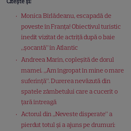
Citește și:
Monica Bîrlădeanu, escapadă de
poveste în Franța! Obiectivul turistic
inedit vizitat de actriță după o baie
„șocantă” în Atlantic
Andreea Marin, copleșită de dorul
mamei. „Am îngropat în mine o mare
suferință”. Durerea nevăzută din
spatele zâmbetului care a cucerit o
țară întreagă
Actorul din „Neveste disperate” a
pierdut totul și a ajuns pe drumuri: