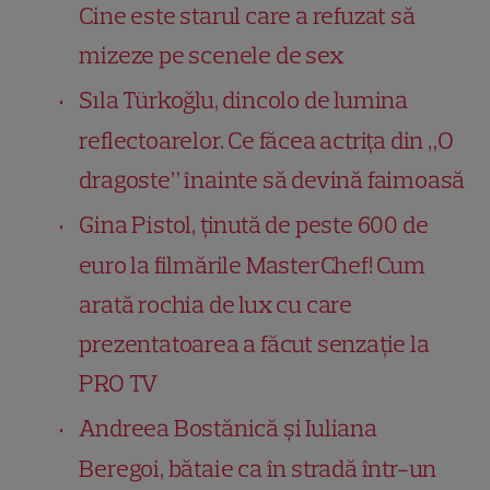
Cine este starul care a refuzat să
mizeze pe scenele de sex
Sıla Türkoğlu, dincolo de lumina
reflectoarelor. Ce făcea actrița din „O
dragoste” înainte să devină faimoasă
Gina Pistol, ținută de peste 600 de
euro la filmările MasterChef! Cum
arată rochia de lux cu care
prezentatoarea a făcut senzație la
PRO TV
Andreea Bostănică și Iuliana
Beregoi, bătaie ca în stradă într-un