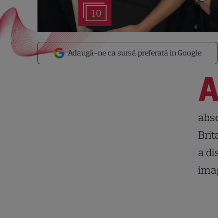
10
Adaugă-ne ca sursă preferată în Google
abso
Brit
a di
imag