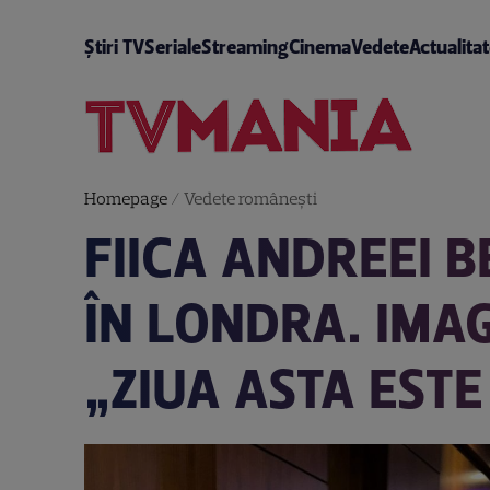
Știri TV
Seriale
Streaming
Cinema
Vedete
Actualita
Homepage
/
Vedete româneşti
FIICA ANDREEI 
ÎN LONDRA. IMA
„ZIUA ASTA ESTE