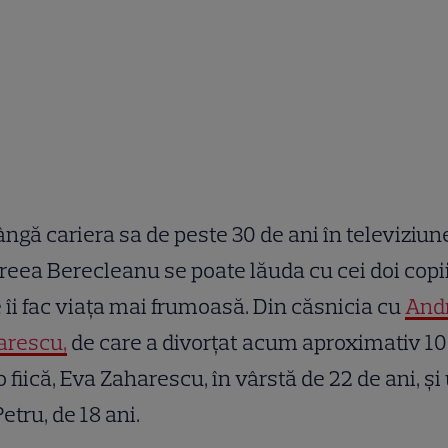
ângă cariera sa de peste 30 de ani în televiziun
eea Berecleanu se poate lăuda cu cei doi copi
 îi fac viața mai frumoasă. Din căsnicia cu
And
arescu,
de care a divorțat acum aproximativ 10 
o fiică, Eva Zaharescu, în vârstă de 22 de ani, și
 Petru, de 18 ani.