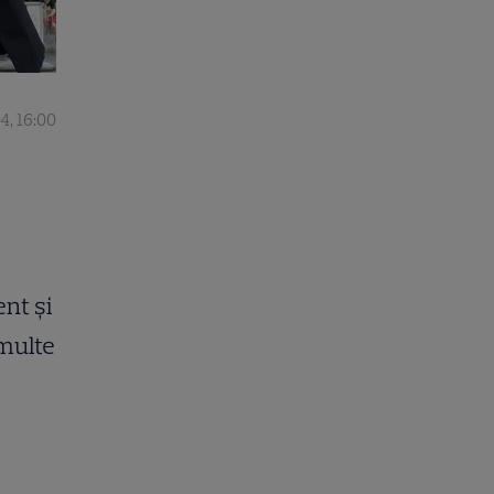
4, 16:00
ent și
 multe