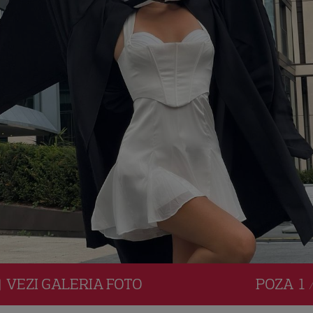
VEZI
GALERIA
FOTO
POZA
1 