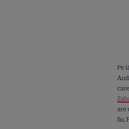
Pe l
Andr
care
Zah
are 
fiu,