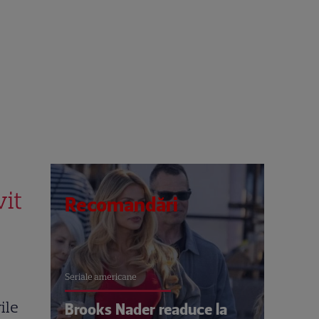
vit
Recomandări
Seriale americane
ile
Brooks Nader readuce la