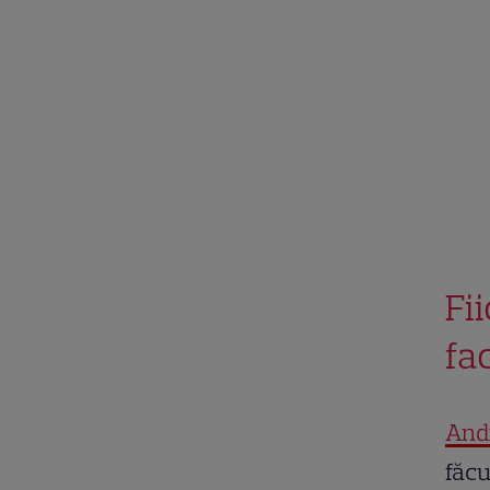
Fi
fa
And
făcu