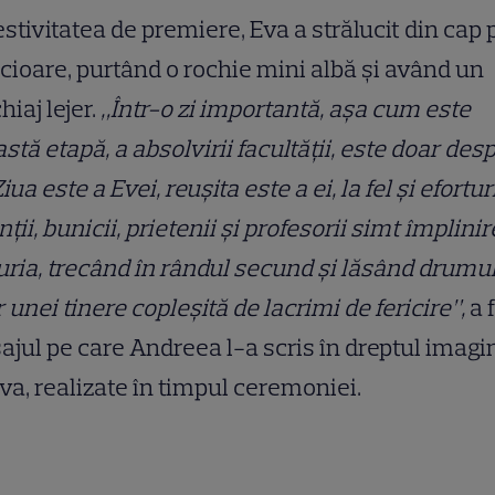
estivitatea de premiere, Eva a strălucit din cap
icioare, purtând o rochie mini albă și având un
iaj lejer.
„Într-o zi importantă, așa cum este
stă etapă, a absolvirii facultății, este doar des
Ziua este a Evei, reușita este a ei, la fel și efortur
nții, bunicii, prietenii și profesorii simt împlinir
ria, trecând în rândul secund și lăsând drumu
r unei tinere copleșită de lacrimi de fericire”,
a 
jul pe care Andreea l-a scris în dreptul imagin
va, realizate în timpul ceremoniei.