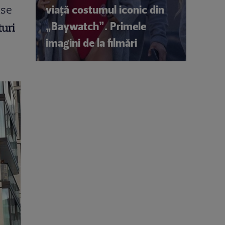
viață costumul iconic din
ase
„Baywatch”. Primele
turi
imagini de la filmări