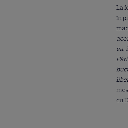
La f
în p
mach
acea
ea. 
Pări
bucu
libe
mesa
cu E