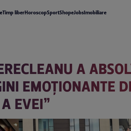
te
Timp liber
Horoscop
Sport
Shop
eJobs
Imobiliare
BERECLEANU A ABSOL
GINI EMOȚIONANTE D
 A EVEI”