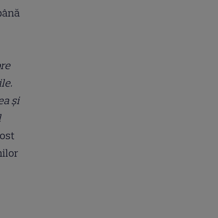
 până
pre
ile.
ea și
l
fost
ilor