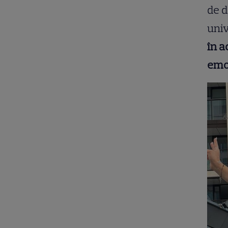
de d
univ
în a
emoț