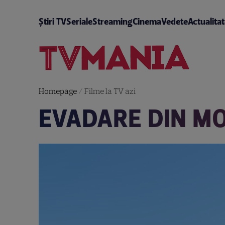
Știri TV
Seriale
Streaming
Cinema
Vedete
Actualita
Homepage
/
Filme la TV azi
EVADARE DIN MO