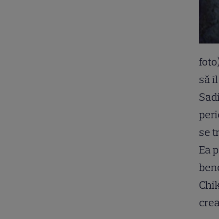
foto
să î
Sadi
peri
se t
Ea p
bene
Chik
crea