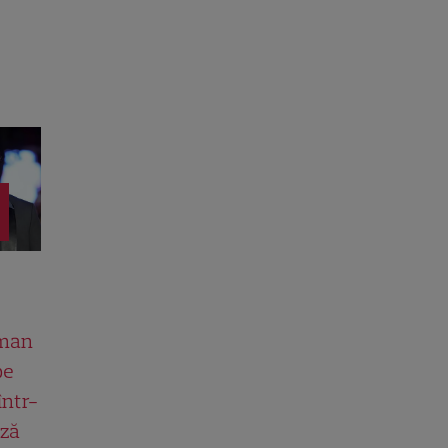
man
pe
într-
ază