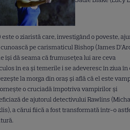
) este o ziaristă care, investigând o poveste, aj
l cunoască pe carismaticul Bishop (James D’Arc
e îşi dă seama că frumuseţea lui are ceva
culos în ea şi temerile i se adeveresc în ziua în
rezeşte la morga din oraş şi află că el este vamp
orneşte o cruciadă împotriva vampirilor şi
ficiază de ajutorul detectivului Rawlins (Mich
lis), a cărui fiică a fost transformată într-o astf
tură.