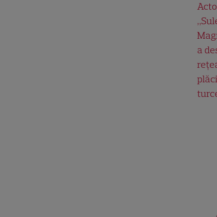
Acto
„Su
Magn
a de
rețe
plăci
turc