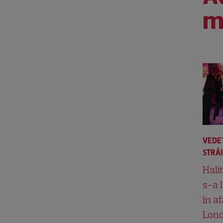
m
VEDE
STRĂ
Hali
s-a 
în af
Lond