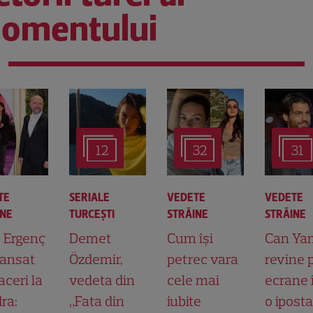
omentului
12
32
31
TE
SERIALE
VEDETE
VEDETE
INE
TURCEŞTI
STRĂINE
STRĂINE
t Ergenç
Demet
Cum își
Can Ya
lansat
Özdemir,
petrec vara
revine 
aceri la
vedeta din
cele mai
ecrane 
ra:
„Fata din
iubite
o ipost