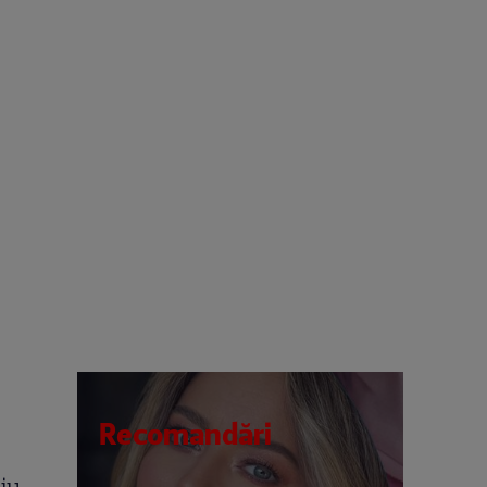
Recomandări
iu,