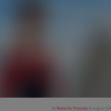
de
Redactia Tvmania
31 august 201