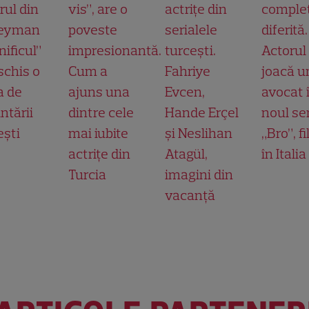
rul din
vis”, are o
actrițe din
comple
leyman
poveste
serialele
diferită.
ificul”
impresionantă.
turcești.
Actorul
schis o
Cum a
Fahriye
joacă u
a de
ajuns una
Evcen,
avocat 
ntării
dintre cele
Hande Erçel
noul ser
ești
mai iubite
și Neslihan
„Bro”, f
actrițe din
Atagül,
în Italia
Turcia
imagini din
vacanță