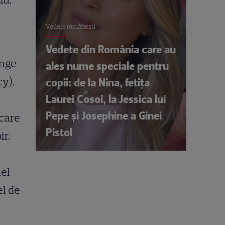
Vedete româneşti
Vedete din România care au
unge
ales nume speciale pentru
y).
copii: de la Nina, fetița
Laurei Cosoi, la Jessica lui
Pepe și Josephine a Ginei
 care
Pistol
ir.
ael
el de