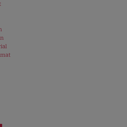
t
n
în
ial
ilmat