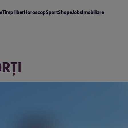
te
Timp liber
Horoscop
Sport
Shop
eJobs
Imobiliare
RŢI