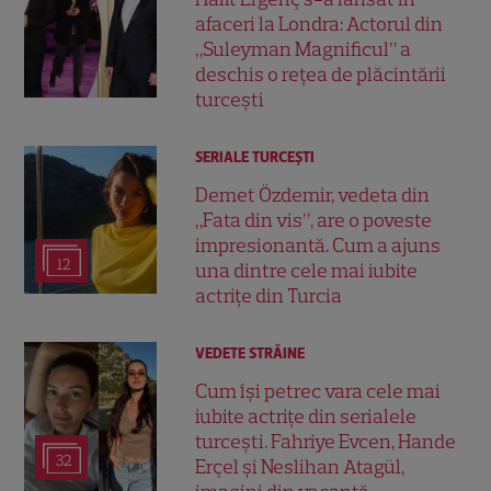
afaceri la Londra: Actorul din
„Suleyman Magnificul” a
deschis o rețea de plăcintării
turcești
SERIALE TURCEŞTI
Demet Özdemir, vedeta din
„Fata din vis”, are o poveste
impresionantă. Cum a ajuns
12
una dintre cele mai iubite
actrițe din Turcia
VEDETE STRĂINE
Cum își petrec vara cele mai
iubite actrițe din serialele
turcești. Fahriye Evcen, Hande
32
Erçel și Neslihan Atagül,