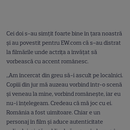
Cei doi s-au simţit foarte bine în ţara noastră
şi au povestit pentru EW.com că s-au distrat
la filmările unde actriţa a învăţat să
vorbească cu accent românesc.
„Am încercat din greu să-i ascult pe localnici.
Copiii din jur mă auzeau vorbind într-o scenă
şi veneau la mine, vorbind româneşte, iar eu
nu-i înţelegeam. Credeau că mă joc cu ei.
România a fost uimitoare. Chiar e un
personaj în film şi aduce autenticitate