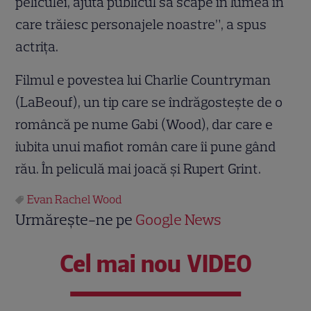
peliculei, ajută publicul să scape în lumea în
care trăiesc personajele noastre”, a spus
actriţa.
Filmul e povestea lui Charlie Countryman
(LaBeouf), un tip care se îndrăgosteşte de o
româncă pe nume Gabi (Wood), dar care e
iubita unui mafiot român care îi pune gând
rău. În peliculă mai joacă şi Rupert Grint.
Evan Rachel Wood
Urmărește-ne pe
Google News
Cel mai nou VIDEO