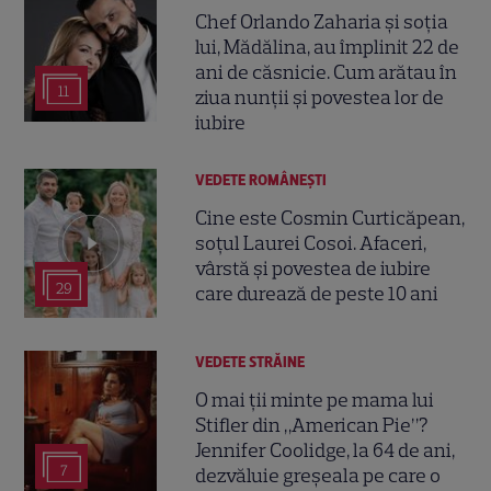
Chef Orlando Zaharia și soția
lui, Mădălina, au împlinit 22 de
ani de căsnicie. Cum arătau în
11
ziua nunții și povestea lor de
iubire
VEDETE ROMÂNEŞTI
Cine este Cosmin Curticăpean,
soțul Laurei Cosoi. Afaceri,
vârstă și povestea de iubire
29
care durează de peste 10 ani
VEDETE STRĂINE
O mai ții minte pe mama lui
Stifler din „American Pie”?
Jennifer Coolidge, la 64 de ani,
7
dezvăluie greșeala pe care o