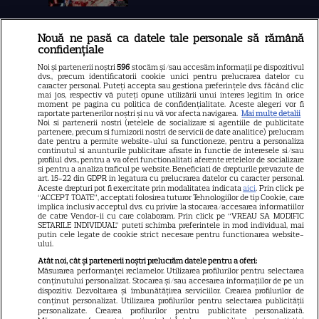
Nouă ne pasă ca datele tale personale să rămână
Libertatea
confidențiale
Libertatea pentru femei
Noi și partenerii noștri
596
stocăm și/sau accesăm informații pe dispozitivul
dvs., precum identificatorii cookie unici pentru prelucrarea datelor cu
GSP
caracter personal. Puteți accepta sau gestiona preferințele dvs. făcând clic
mai jos, respectiv vă puteți opune utilizării unui interes legitim în orice
Știri mondene
moment pe pagina cu politica de confidențialitate. Aceste alegeri vor fi
raportate partenerilor noștri și nu vă vor afecta navigarea.
Mai multe detalii
Noi si partenerii nostri (retelele de socializare si agentiile de publicitate
Avantaje
partenere, precum si furnizorii nostri de servicii de date analitice) prelucram
date pentru a permite website-ului sa functioneze, pentru a personaliza
Elle
continutul si anunturile publicitare afisate in functie de interesele si/sau
profilul dvs., pentru a va oferi functionalitati aferente retelelor de socializare
Unica
si pentru a analiza traficul pe website. Beneficiati de drepturile prevazute de
art. 15-22 din GDPR in legatura cu prelucrarea datelor cu caracter personal.
Retete practice
Aceste drepturi pot fi exercitate prin modalitatea indicata
aici
. Prin click pe
“ACCEPT TOATE”, acceptati folosirea tuturor Tehnologiilor de tip Cookie, care
implica inclusiv acceptul dvs. cu privire la stocarea/accesarea informatiilor
de catre Vendor-ii cu care colaboram. Prin click pe “VREAU SA MODIFIC
SETARILE INDIVIDUAL” puteti schimba preferintele in mod individual, mai
URMĂREȘTE-NE PE
putin cele legate de cookie strict necesare pentru functionarea website-
ului.
Atât noi, cât și partenerii noștri prelucrăm datele pentru a oferi:
Măsurarea performanței reclamelor. Utilizarea profilurilor pentru selectarea
conținutului personalizat. Stocarea și/sau accesarea informațiilor de pe un
dispozitiv. Dezvoltarea și îmbunătățirea serviciilor. Crearea profilurilor de
conținut personalizat. Utilizarea profilurilor pentru selectarea publicității
Copyright
2026
Ringier Romania – Toate Drepturile rezervate
personalizate. Crearea profilurilor pentru publicitate personalizată.