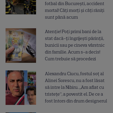
fotbal din București, accident
mortal! Câți morți și câți răniți
sunt până acum
Atenție! Poți primi bani de la
stat dacă-ți îngrijești părinții,
bunicii sau pe cineva vârstnic
din familie. Acum s-a decis!
Cum trebuie să procedezi
Alexandru Ciucu, fostul soț al
Alinei Sorescu, nu a fost lăsat
să intre la Nibiru. „Am aflat cu
tristețe”, a povestit el. De ce a
fost întors din drum designerul