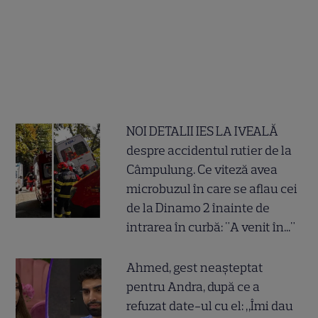
NOI DETALII IES LA IVEALĂ
despre accidentul rutier de la
Câmpulung. Ce viteză avea
microbuzul în care se aflau cei
de la Dinamo 2 înainte de
intrarea în curbă: "A venit în..."
Ahmed, gest neașteptat
pentru Andra, după ce a
refuzat date-ul cu el: „Îmi dau