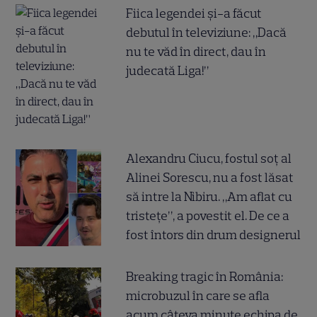
Fiica legendei și-a făcut
debutul în televiziune: „Dacă
nu te văd în direct, dau în
judecată Liga!”
Alexandru Ciucu, fostul soț al
Alinei Sorescu, nu a fost lăsat
să intre la Nibiru. „Am aflat cu
tristețe”, a povestit el. De ce a
fost întors din drum designerul
Breaking tragic în România:
microbuzul în care se afla
acum câteva minute echipa de