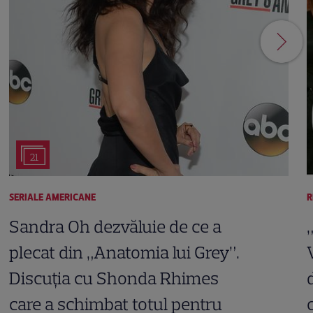
21
SERIALE AMERICANE
R
Sandra Oh dezvăluie de ce a
plecat din „Anatomia lui Grey”.
Discuția cu Shonda Rhimes
care a schimbat totul pentru