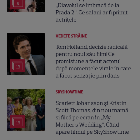
9
„Diavolul se îmbracă de la
Prada 2”. Ce salarii ar fi primit
actrițele
VEDETE STRĂINE
Tom Holland, decizie radicală
pentru noul său film! Ce
promisiune a făcut actorul
13
după momentele virale în care
a făcut senzație prin dans
SKYSHOWTIME
Scarlett Johansson și Kristin
Scott Thomas, din nou mamă
și fiică pe ecran în „My
13
Mother's Wedding”. Când
apare filmul pe SkyShowtime