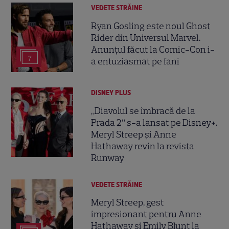
VEDETE STRĂINE
Ryan Gosling este noul Ghost
Rider din Universul Marvel.
Anunțul făcut la Comic-Con i-
7
a entuziasmat pe fani
DISNEY PLUS
„Diavolul se îmbracă de la
Prada 2” s-a lansat pe Disney+.
Meryl Streep și Anne
Hathaway revin la revista
Runway
VEDETE STRĂINE
Meryl Streep, gest
impresionant pentru Anne
Hathaway și Emily Blunt la