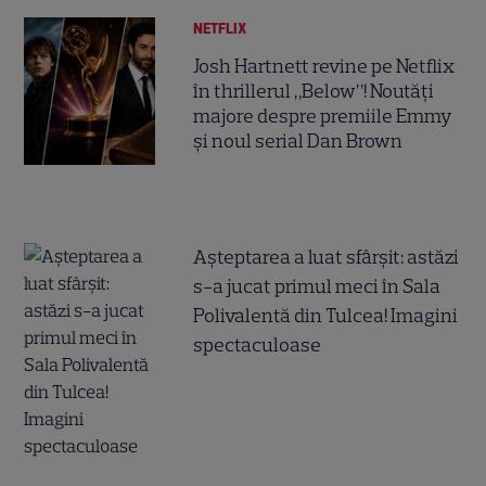
NETFLIX
Josh Hartnett revine pe Netflix
în thrillerul „Below”! Noutăți
majore despre premiile Emmy
și noul serial Dan Brown
Așteptarea a luat sfârșit: astăzi
s-a jucat primul meci în Sala
Polivalentă din Tulcea! Imagini
spectaculoase