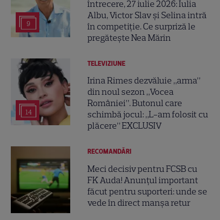
întrecere, 27 iulie 2026: Iulia
Albu, Victor Slav și Selina intră
9
în competiție. Ce surpriză le
pregătește Nea Mărin
TELEVIZIUNE
Irina Rimes dezvăluie „arma”
din noul sezon „Vocea
României”. Butonul care
14
schimbă jocul: „L-am folosit cu
plăcere” EXCLUSIV
RECOMANDĂRI
Meci decisiv pentru FCSB cu
FK Auda! Anunțul important
făcut pentru suporteri: unde se
vede în direct manșa retur