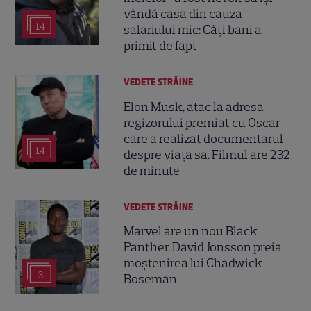
vândă casa din cauza
14
salariului mic: Câți bani a
primit de fapt
VEDETE STRĂINE
Elon Musk, atac la adresa
regizorului premiat cu Oscar
care a realizat documentarul
14
despre viața sa. Filmul are 232
de minute
VEDETE STRĂINE
Marvel are un nou Black
Panther. David Jonsson preia
moștenirea lui Chadwick
3
Boseman