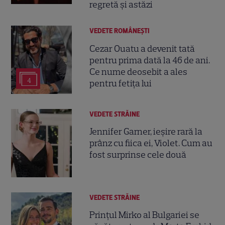
regretă și astăzi
VEDETE ROMÂNEŞTI
Cezar Ouatu a devenit tată
pentru prima dată la 46 de ani.
Ce nume deosebit a ales
4
pentru fetița lui
VEDETE STRĂINE
Jennifer Garner, ieșire rară la
prânz cu fiica ei, Violet. Cum au
fost surprinse cele două
VEDETE STRĂINE
Prințul Mirko al Bulgariei se