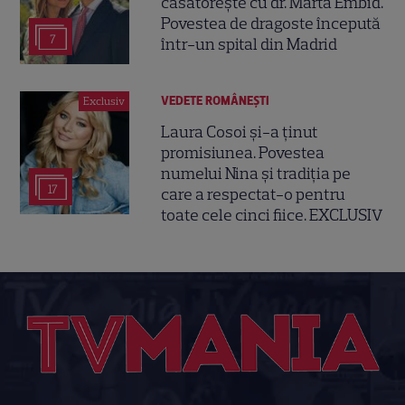
căsătorește cu dr. Marta Embid.
Povestea de dragoste începută
7
într-un spital din Madrid
VEDETE ROMÂNEŞTI
Exclusiv
Laura Cosoi și-a ținut
promisiunea. Povestea
numelui Nina și tradiția pe
17
care a respectat-o pentru
toate cele cinci fiice. EXCLUSIV