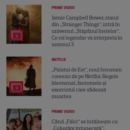
PRIME VIDEO
Jamie Campbell Bower, starul
din „Stranger Things”, intră în
universul „Stăpânul Inelelor”.
9
Ce rol legendar va interpreta în
sezonul 3
NETFLIX
„Palatul de Est”, noul fenomen
coreean de pe Netflix: Regele
blestemat, fantomele și
5
exorcistul care sfidează
moartea
PRIME VIDEO
Când „Fălci” se întâlnește cu
„Coborâre întunecată”: