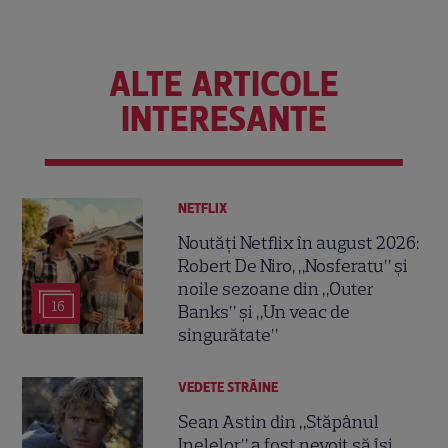
ALTE ARTICOLE
INTERESANTE
NETFLIX
Noutăți Netflix în august 2026:
Robert De Niro, „Nosferatu” și
noile sezoane din „Outer
16
Banks” și „Un veac de
singurătate”
VEDETE STRĂINE
Sean Astin din „Stăpânul
Inelelor” a fost nevoit să își