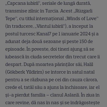
„Capcana iubirii”, seriale de lungă durată,
transmise zilnic în Turcia. Acest „Rüzgarli
Tepe”, cu titlul internațional „Winds of Love”
(în traducere, „Vântul iubirii”), a început la
postul turcesc Kanal7 pe 1 ianuarie 2024 și a
adunat deja două sezoane și peste 150 de
episoade. În poveste, doi tineri ajung să se
iubească în ciuda secretelor din trecut care îi
despart. După moartea părinților săi, Halil
(Gökberk Yildirim) se întorce în satul natal
pentru a se răzbuna pe cei din cauza cărora,
crede el, tatăl său a ajuns la închisoare, iar el
și-a pierdut familia – clanul Aslanli. În ziua în
care revine, dă nas în nas și se îndrăgostește