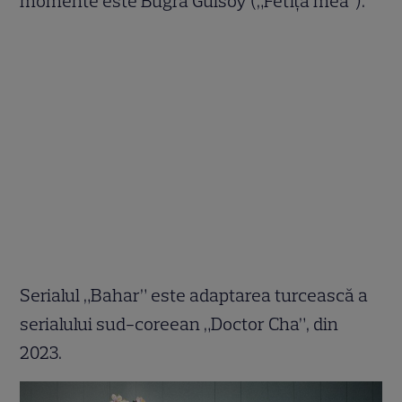
momente este Bugra Gülsoy („Fetița mea”).
Serialul „Bahar” este adaptarea turcească a
serialului sud-coreean „Doctor Cha”, din
2023.