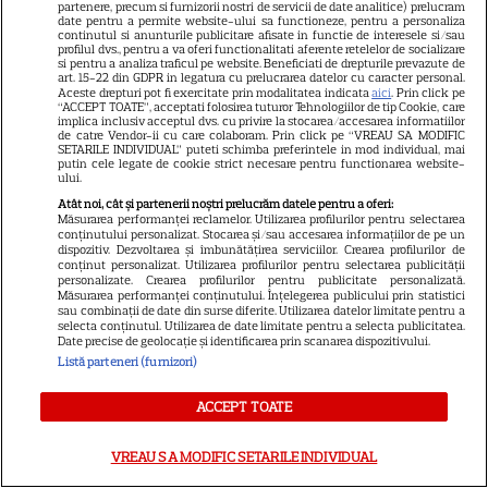
partenere, precum si furnizorii nostri de servicii de date analitice) prelucram
date pentru a permite website-ului sa functioneze, pentru a personaliza
continutul si anunturile publicitare afisate in functie de interesele si/sau
profilul dvs., pentru a va oferi functionalitati aferente retelelor de socializare
si pentru a analiza traficul pe website. Beneficiati de drepturile prevazute de
art. 15-22 din GDPR in legatura cu prelucrarea datelor cu caracter personal.
Aceste drepturi pot fi exercitate prin modalitatea indicata
aici
. Prin click pe
“ACCEPT TOATE”, acceptati folosirea tuturor Tehnologiilor de tip Cookie, care
implica inclusiv acceptul dvs. cu privire la stocarea/accesarea informatiilor
de catre Vendor-ii cu care colaboram. Prin click pe “VREAU SA MODIFIC
SETARILE INDIVIDUAL” puteti schimba preferintele in mod individual, mai
putin cele legate de cookie strict necesare pentru functionarea website-
ului.
Atât noi, cât și partenerii noștri prelucrăm datele pentru a oferi:
Măsurarea performanței reclamelor. Utilizarea profilurilor pentru selectarea
conținutului personalizat. Stocarea și/sau accesarea informațiilor de pe un
dispozitiv. Dezvoltarea și îmbunătățirea serviciilor. Crearea profilurilor de
conținut personalizat. Utilizarea profilurilor pentru selectarea publicității
personalizate. Crearea profilurilor pentru publicitate personalizată.
Măsurarea performanței conținutului. Înțelegerea publicului prin statistici
Ce a aflat Daniela despre
sau combinații de date din surse diferite. Utilizarea datelor limitate pentru a
Valentin A DEVASTAT-O și abia
selecta conținutul. Utilizarea de date limitate pentru a selecta publicitatea.
Date precise de geolocație și identificarea prin scanarea dispozitivului.
s-a oprit din plâns! Dezvăluirea
Listă parteneri (furnizori)
făcută ÎN FAȚA CAMERELOR a
ACCEPT TOATE
luat prin surprindere chiar și
fanii emisiunii Casa Iubirii: "Nu
VREAU SA MODIFIC SETARILE INDIVIDUAL
mă așteptam! Am aflat..."