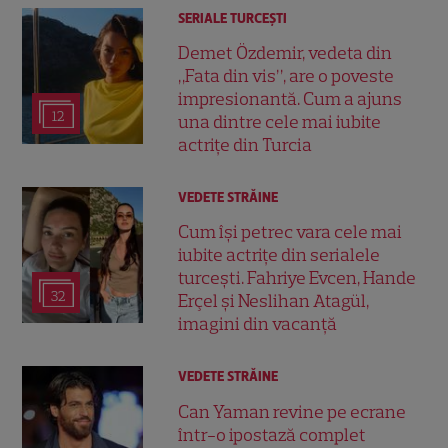
SERIALE TURCEŞTI
Demet Özdemir, vedeta din
„Fata din vis”, are o poveste
impresionantă. Cum a ajuns
12
una dintre cele mai iubite
actrițe din Turcia
VEDETE STRĂINE
Cum își petrec vara cele mai
iubite actrițe din serialele
turcești. Fahriye Evcen, Hande
32
Erçel și Neslihan Atagül,
imagini din vacanță
VEDETE STRĂINE
Can Yaman revine pe ecrane
într-o ipostază complet