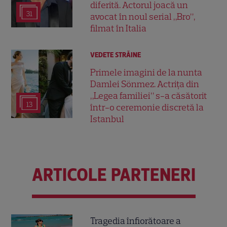
diferită. Actorul joacă un
31
avocat în noul serial „Bro”,
filmat în Italia
VEDETE STRĂINE
Primele imagini de la nunta
Damlei Sönmez. Actrița din
„Legea familiei” s-a căsătorit
13
într-o ceremonie discretă la
Istanbul
ARTICOLE PARTENERI
Tragedia înfiorătoare a