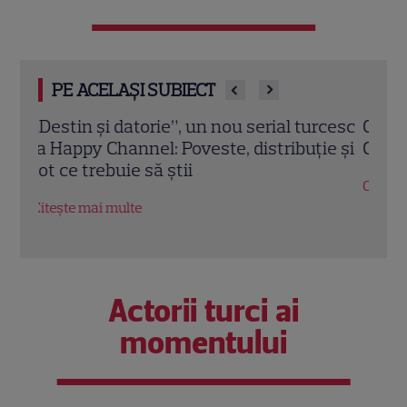
PE ACELAȘI SUBIECT
rcesc
Când începe „Dacă iubești” la Happy
Orig
e și
Channel și cine sunt actorii principali
revi
feno
Citește mai multe
Cha
Citeș
Actorii turci ai
momentului