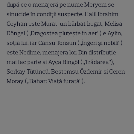
după ce o menajeră pe nume Meryem se
sinucide în condiții suspecte. Halil Ibrahim
Ceyhan este Murat, un bărbat bogat, Melisa
Döngel („Dragostea plutește în aer”) e Aylin,
soția lui, iar Cansu Tonsun („Îngeri și nobili”)
este Nedime, menajera lor. Din distribuție
mai fac parte și Ayça Bingöl („Trădarea”),
Serkay Tütüncü, Bestemsu Özdemir și Ceren
Moray („Bahar: Viaţă furată”).