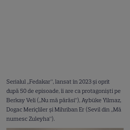
Serialul „Fedakar”, lansat în 2023 și oprit
după 50 de episoade, îi are ca protagoniști pe
Berkay Veli („Nu mă părăsi”), Aybüke Yilmaz,
Dogac Meriçliler și Mihriban Er (Sevil din „Mă
numesc Zuleyha”).