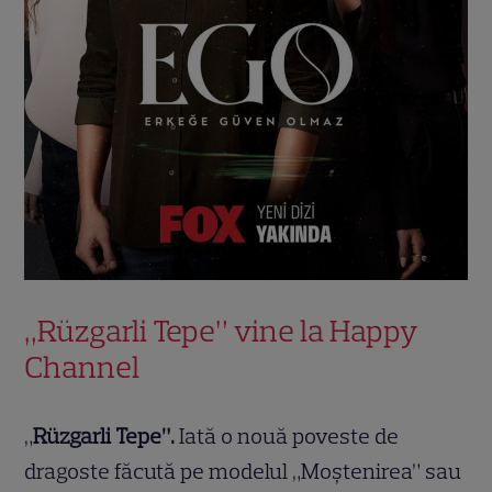
„Rüzgarli Tepe” vine la Happy
Channel
„
Rüzgarli Tepe”.
Iată o nouă poveste de
dragoste făcută pe modelul „Moștenirea” sau