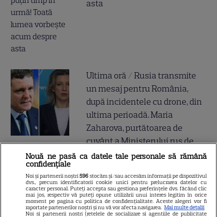
asta
Ultima oră / Rusia transmite
un mesaj pentru România,
după incidentele cu drone, din
ultima perioadă. Maria
Zaharova, purtătoarea de
cuvânt a Ministerului rus de
Externe, a făcut anunțul, în
Nouă ne pasă ca datele tale personale să rămână
confidențiale
urmă cu puțin timp
Noi și partenerii noștri
596
stocăm și/sau accesăm informații pe dispozitivul
dvs., precum identificatorii cookie unici pentru prelucrarea datelor cu
caracter personal. Puteți accepta sau gestiona preferințele dvs. făcând clic
mai jos, respectiv vă puteți opune utilizării unui interes legitim în orice
moment pe pagina cu politica de confidențialitate. Aceste alegeri vor fi
raportate partenerilor noștri și nu vă vor afecta navigarea.
Mai multe detalii
Noi si partenerii nostri (retelele de socializare si agentiile de publicitate