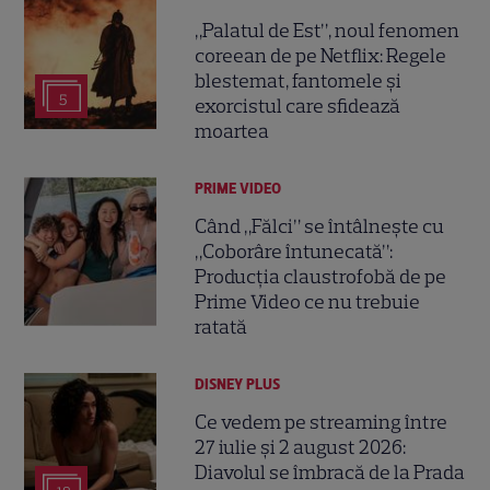
„Palatul de Est”, noul fenomen
coreean de pe Netflix: Regele
blestemat, fantomele și
5
exorcistul care sfidează
moartea
PRIME VIDEO
Când „Fălci” se întâlnește cu
„Coborâre întunecată”:
Producția claustrofobă de pe
Prime Video ce nu trebuie
ratată
DISNEY PLUS
Ce vedem pe streaming între
27 iulie și 2 august 2026:
Diavolul se îmbracă de la Prada