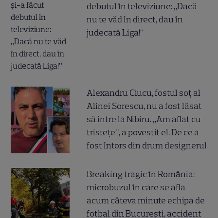
debutul în televiziune: „Dacă
nu te văd în direct, dau în
judecată Liga!”
Alexandru Ciucu, fostul soț al
Alinei Sorescu, nu a fost lăsat
să intre la Nibiru. „Am aflat cu
tristețe”, a povestit el. De ce a
fost întors din drum designerul
Breaking tragic în România:
microbuzul în care se afla
acum câteva minute echipa de
fotbal din București, accident