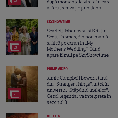
13
după momentele virale în care
a făcut senzație prin dans
SKYSHOWTIME
Scarlett Johansson și Kristin
Scott Thomas, din nou mamă
și fiică pe ecran în „My
13
Mother's Wedding”. Când
apare filmul pe SkyShowtime
PRIME VIDEO
Jamie Campbell Bower, starul
din „Stranger Things”, intră în
universul „Stăpânul Inelelor”.
9
Ce rol legendar va interpreta în
sezonul 3
NETFLIX