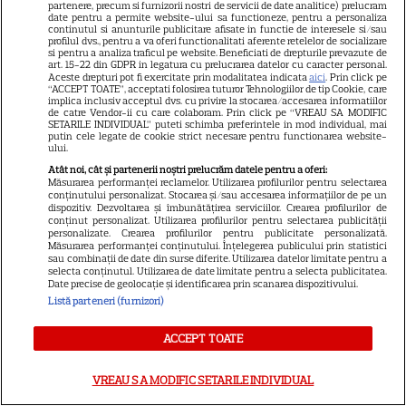
partenere, precum si furnizorii nostri de servicii de date analitice) prelucram
date pentru a permite website-ului sa functioneze, pentru a personaliza
Contacte televiziuni
continutul si anunturile publicitare afisate in functie de interesele si/sau
profilul dvs., pentru a va oferi functionalitati aferente retelelor de socializare
Abonamente
si pentru a analiza traficul pe website. Beneficiati de drepturile prevazute de
art. 15-22 din GDPR in legatura cu prelucrarea datelor cu caracter personal.
Publicitate
Aceste drepturi pot fi exercitate prin modalitatea indicata
aici
. Prin click pe
“ACCEPT TOATE”, acceptati folosirea tuturor Tehnologiilor de tip Cookie, care
implica inclusiv acceptul dvs. cu privire la stocarea/accesarea informatiilor
Termeni și condiții
de catre Vendor-ii cu care colaboram. Prin click pe “VREAU SA MODIFIC
SETARILE INDIVIDUAL” puteti schimba preferintele in mod individual, mai
Despre cookies
putin cele legate de cookie strict necesare pentru functionarea website-
ului.
Politica de confidenţialitate
Atât noi, cât și partenerii noștri prelucrăm datele pentru a oferi:
Măsurarea performanței reclamelor. Utilizarea profilurilor pentru selectarea
Sitemap
conținutului personalizat. Stocarea și/sau accesarea informațiilor de pe un
dispozitiv. Dezvoltarea și îmbunătățirea serviciilor. Crearea profilurilor de
conținut personalizat. Utilizarea profilurilor pentru selectarea publicității
personalizate. Crearea profilurilor pentru publicitate personalizată.
Măsurarea performanței conținutului. Înțelegerea publicului prin statistici
sau combinații de date din surse diferite. Utilizarea datelor limitate pentru a
selecta conținutul. Utilizarea de date limitate pentru a selecta publicitatea.
NUMĂRUL CURENT
Date precise de geolocație și identificarea prin scanarea dispozitivului.
Listă parteneri (furnizori)
ABONEAZA-TE LA REVISTĂ
ACCEPT TOATE
VREAU SA MODIFIC SETARILE INDIVIDUAL