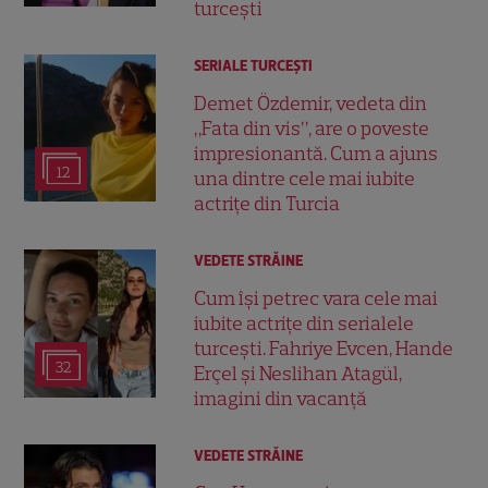
turcești
SERIALE TURCEŞTI
Demet Özdemir, vedeta din
„Fata din vis”, are o poveste
impresionantă. Cum a ajuns
12
una dintre cele mai iubite
actrițe din Turcia
VEDETE STRĂINE
Cum își petrec vara cele mai
iubite actrițe din serialele
turcești. Fahriye Evcen, Hande
32
Erçel și Neslihan Atagül,
imagini din vacanță
VEDETE STRĂINE