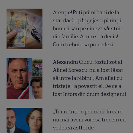
Atenție! Poți primi bani de la
stat dacă-ți îngrijești părinții,
bunicii sau pe cineva vârstnic
din familie. Acum s-a decis!
Cum trebuie să procedezi
Alexandru Ciucu, fostul soț al
Alinei Sorescu, nu a fost lăsat
să intre la Nibiru. „Am aflat cu
tristețe”, a povestit el. De ce a
fost întors din drum designerul
„Trăim într-o perioadă în care
nu mai avem voie să trecem cu
vederea astfel de