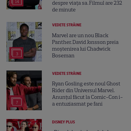
14
despre viața sa. Filmul are 232
de minute
VEDETE STRĂINE
Marvel are un nou Black
Panther. David Jonsson preia
moștenirea lui Chadwick
3
Boseman
VEDETE STRĂINE
Ryan Gosling este noul Ghost
Rider din Universul Marvel.
Anunțul făcut la Comic-Con i-
7
a entuziasmat pe fani
DISNEY PLUS