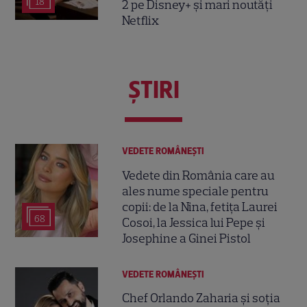
18
2 pe Disney+ și mari noutăți
Netflix
ŞTIRI
VEDETE ROMÂNEŞTI
Vedete din România care au
ales nume speciale pentru
copii: de la Nina, fetița Laurei
68
Cosoi, la Jessica lui Pepe și
Josephine a Ginei Pistol
VEDETE ROMÂNEŞTI
Chef Orlando Zaharia și soția