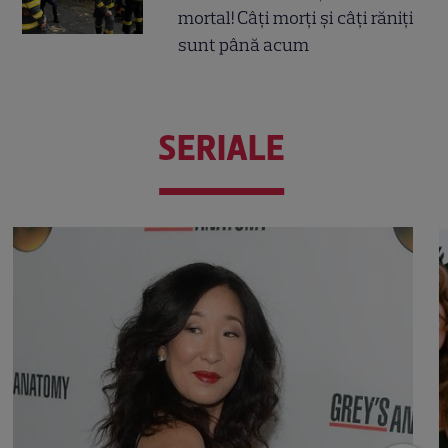
mortal! Câți morți și câți răniți
sunt până acum
SERIALE