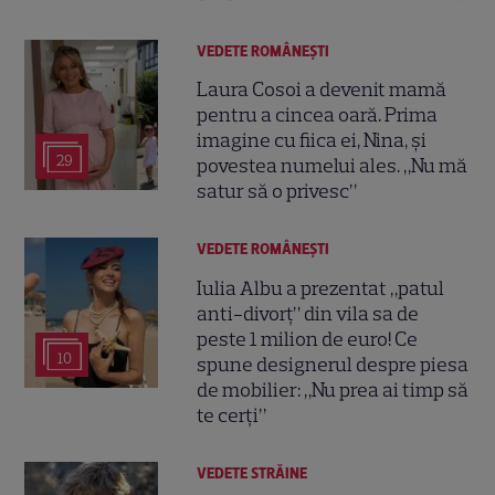
VEDETE ROMÂNEŞTI
Laura Cosoi a devenit mamă
pentru a cincea oară. Prima
imagine cu fiica ei, Nina, și
29
povestea numelui ales. „Nu mă
satur să o privesc”
VEDETE ROMÂNEŞTI
Iulia Albu a prezentat „patul
anti-divorț” din vila sa de
peste 1 milion de euro! Ce
10
spune designerul despre piesa
de mobilier: „Nu prea ai timp să
te cerți”
VEDETE STRĂINE