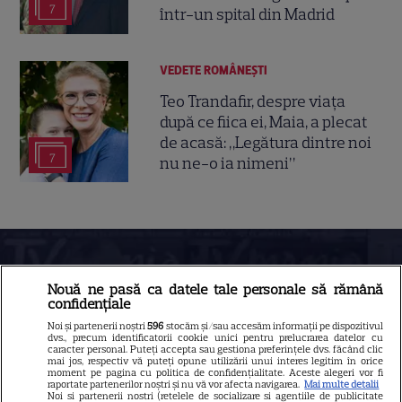
7
într-un spital din Madrid
VEDETE ROMÂNEŞTI
Teo Trandafir, despre viața
după ce fiica ei, Maia, a plecat
de acasă: „Legătura dintre noi
7
nu ne-o ia nimeni”
Nouă ne pasă ca datele tale personale să rămână
confidențiale
Noi și partenerii noștri
596
stocăm și/sau accesăm informații pe dispozitivul
dvs., precum identificatorii cookie unici pentru prelucrarea datelor cu
caracter personal. Puteți accepta sau gestiona preferințele dvs. făcând clic
mai jos, respectiv vă puteți opune utilizării unui interes legitim în orice
Despre Tvmania
moment pe pagina cu politica de confidențialitate. Aceste alegeri vor fi
raportate partenerilor noștri și nu vă vor afecta navigarea.
Mai multe detalii
Noi si partenerii nostri (retelele de socializare si agentiile de publicitate
Contact