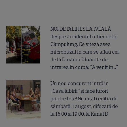
NOI DETALII IES LA IVEALĂ
despre accidentul rutier de la
Câmpulung. Ce viteză avea
microbuzul în care se aflau cei
de la Dinamo 2 înainte de
intrarea în curbă: "A venit în..."
Un nou concurent intră în
„Casa iubirii” și face furori
printre fete! Nu ratați ediția de
sâmbătă, 1 august, difuzată de
la 16:00 și 19:00, la Kanal D