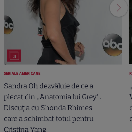
21
SERIALE AMERICANE
R
Sandra Oh dezvăluie de ce a
plecat din „Anatomia lui Grey”.
Discuția cu Shonda Rhimes
care a schimbat totul pentru
Cristina Yang