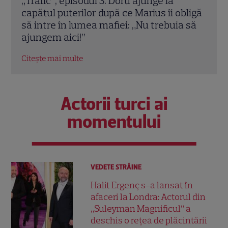
Ultimul episod „Leyla” la Pro TV. Când se
A ap
ligă
termină serialul turcesc și ce urmează în
Rime
 să
grilă
Pepe
comp
Citește mai multe
Citeș
Actorii turci ai
momentului
VEDETE STRĂINE
Halit Ergenç s-a lansat în
afaceri la Londra: Actorul din
„Suleyman Magnificul” a
deschis o rețea de plăcintării