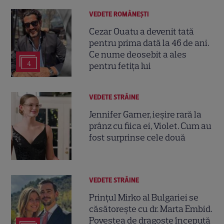
VEDETE ROMÂNEŞTI
Cezar Ouatu a devenit tată
pentru prima dată la 46 de ani.
Ce nume deosebit a ales
4
pentru fetița lui
VEDETE STRĂINE
Jennifer Garner, ieșire rară la
prânz cu fiica ei, Violet. Cum au
fost surprinse cele două
VEDETE STRĂINE
Prințul Mirko al Bulgariei se
căsătorește cu dr. Marta Embid.
Povestea de dragoste începută