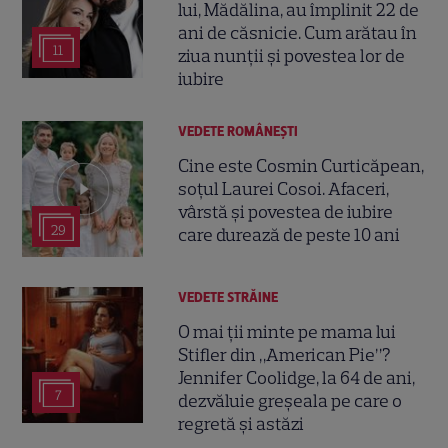
lui, Mădălina, au împlinit 22 de
ani de căsnicie. Cum arătau în
11
ziua nunții și povestea lor de
iubire
VEDETE ROMÂNEŞTI
Cine este Cosmin Curticăpean,
soțul Laurei Cosoi. Afaceri,
vârstă și povestea de iubire
29
care durează de peste 10 ani
VEDETE STRĂINE
O mai ții minte pe mama lui
Stifler din „American Pie”?
Jennifer Coolidge, la 64 de ani,
7
dezvăluie greșeala pe care o
regretă și astăzi