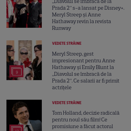
„Diavolul se îmbracă de la
Prada 2” s-a lansat pe Disney+.
Meryl Streep și Anne
Hathaway revin la revista
Runway
VEDETE STRĂINE
Meryl Streep, gest
impresionant pentru Anne
Hathaway și Emily Blunt la
9
„Diavolul se îmbracă de la
Prada 2”. Ce salarii ar fi primit
actrițele
VEDETE STRĂINE
Tom Holland, decizie radicală
pentru noul său film! Ce
promisiune a făcut actorul