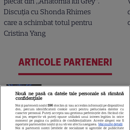
plecat din „Anatomia lui Grey”.
Discuția cu Shonda Rhimes
care a schimbat totul pentru
Cristina Yang
ARTICOLE PARTENERI
Horoscop 30 iulie 2026. Tauriii
Nouă ne pasă ca datele tale personale să rămână
se interesează mai puțin ce se
confidențiale
discută în spatele ușilor
Noi și partenerii noștri
596
stocăm și/sau accesăm informații pe dispozitivul
dvs., precum identificatorii cookie unici pentru prelucrarea datelor cu
închise
caracter personal. Puteți accepta sau gestiona preferințele dvs. făcând clic
mai jos, respectiv vă puteți opune utilizării unui interes legitim în orice
moment pe pagina cu politica de confidențialitate. Aceste alegeri vor fi
raportate partenerilor noștri și nu vă vor afecta navigarea.
Mai multe detalii
Noi si partenerii nostri (retelele de socializare si agentiile de publicitate