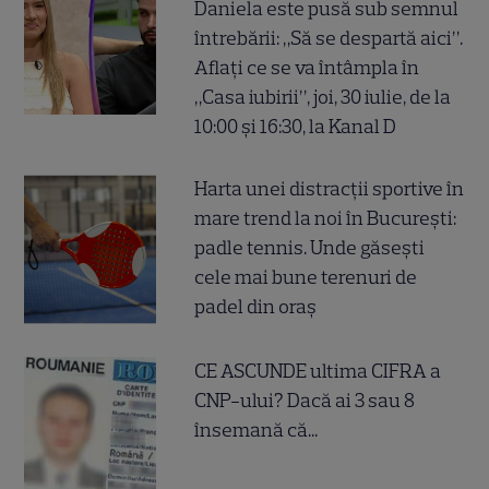
Daniela este pusă sub semnul
întrebării: „Să se despartă aici”.
Aflați ce se va întâmpla în
„Casa iubirii”, joi, 30 iulie, de la
10:00 și 16:30, la Kanal D
Harta unei distracții sportive în
mare trend la noi în București:
padle tennis. Unde găsești
cele mai bune terenuri de
padel din oraș
CE ASCUNDE ultima CIFRA a
CNP-ului? Dacă ai 3 sau 8
însemană că...