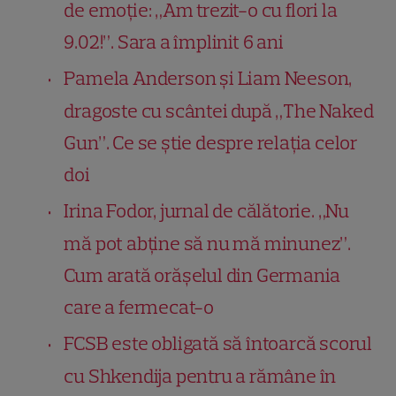
de emoție: „Am trezit-o cu flori la
9.02!”. Sara a împlinit 6 ani
Pamela Anderson și Liam Neeson,
dragoste cu scântei după „The Naked
Gun”. Ce se știe despre relația celor
doi
Irina Fodor, jurnal de călătorie. „Nu
mă pot abține să nu mă minunez”.
Cum arată orășelul din Germania
care a fermecat-o
FCSB este obligată să întoarcă scorul
cu Shkendija pentru a rămâne în