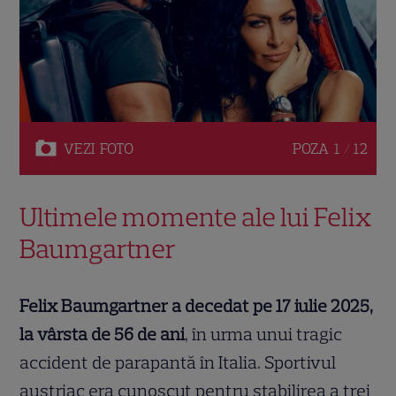
VEZI
FOTO
POZA
1 / 12
Ultimele momente ale lui Felix
Baumgartner
Felix Baumgartner a decedat pe 17 iulie 2025,
la vârsta de 56 de ani
, în urma unui tragic
accident de parapantă în Italia. Sportivul
austriac era cunoscut pentru stabilirea a trei