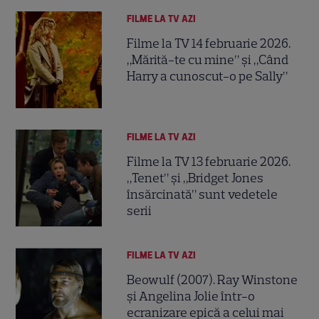
FILME LA TV AZI
Filme la TV 14 februarie 2026.
„Mărită-te cu mine” și „Când
Harry a cunoscut-o pe Sally”
FILME LA TV AZI
Filme la TV 13 februarie 2026.
„Tenet” și „Bridget Jones
însărcinată” sunt vedetele
serii
FILME LA TV AZI
Beowulf (2007). Ray Winstone
și Angelina Jolie într-o
ecranizare epică a celui mai