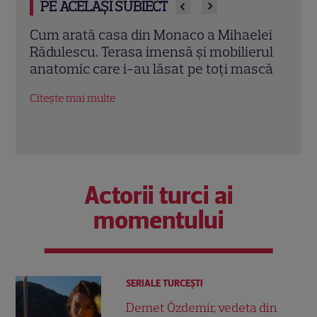
PE ACELAȘI SUBIECT
Cum arată casa din Monaco a Mihaelei
Mihae
Rădulescu. Terasa imensă și mobilierul
cutre
iul
anatomic care i-au lăsat pe toți mască
„Mi-a
mi
gunoa
Citește mai multe
pierd
Citeșt
Actorii turci ai
momentului
SERIALE TURCEŞTI
Demet Özdemir, vedeta din