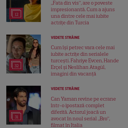
„Fata din vis”, are o poveste
impresionantă. Cum a ajuns
12
una dintre cele mai iubite
actrițe din Turcia
VEDETE STRĂINE
Cum își petrec vara cele mai
iubite actrițe din serialele
turcești. Fahriye Evcen, Hande
32
Erçel și Neslihan Atagül,
imagini din vacanță
VEDETE STRĂINE
Can Yaman revine pe ecrane
într-o ipostază complet
diferită. Actorul joacă un
31
avocat în noul serial „Bro”,
filmat în Italia