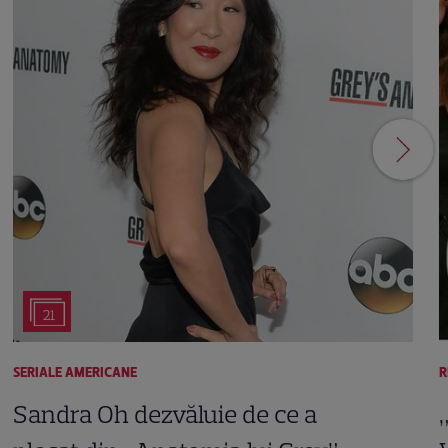
21
SERIALE AMERICANE
R
Sandra Oh dezvăluie de ce a