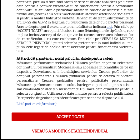
partenere, precum si furnizorii nostri de servicii de date analitice) prelucram
date pentru a permite website-ului sa functioneze, pentru a personaliza
Luna plină din 29 iulie
continutul si anunturile publicitare afisate in functie de interesele si/sau
profilul dvs., pentru a va oferi functionalitati aferente retelelor de socializare
deschide un nou capitol. Este
si pentru a analiza traficul pe website. Beneficiati de drepturile prevazute de
art. 15-22 din GDPR in legatura cu prelucrarea datelor cu caracter personal.
momentul astral care îți poate
Aceste drepturi pot fi exercitate prin modalitatea indicata
aici
. Prin click pe
“ACCEPT TOATE”, acceptati folosirea tuturor Tehnologiilor de tip Cookie, care
schimba direcția vieții
implica inclusiv acceptul dvs. cu privire la stocarea/accesarea informatiilor
de catre Vendor-ii cu care colaboram. Prin click pe “VREAU SA MODIFIC
SETARILE INDIVIDUAL” puteti schimba preferintele in mod individual, mai
putin cele legate de cookie strict necesare pentru functionarea website-
ului.
Ploaia de meteori Delta
Atât noi, cât și partenerii noștri prelucrăm datele pentru a oferi:
Măsurarea performanței reclamelor. Utilizarea profilurilor pentru selectarea
Aquaride 2026: când o poți
conținutului personalizat. Stocarea și/sau accesarea informațiilor de pe un
dispozitiv. Dezvoltarea și îmbunătățirea serviciilor. Crearea profilurilor de
vedea cel mai bine
conținut personalizat. Utilizarea profilurilor pentru selectarea publicității
personalizate. Crearea profilurilor pentru publicitate personalizată.
Măsurarea performanței conținutului. Înțelegerea publicului prin statistici
sau combinații de date din surse diferite. Utilizarea datelor limitate pentru a
selecta conținutul. Utilizarea de date limitate pentru a selecta publicitatea.
Date precise de geolocație și identificarea prin scanarea dispozitivului.
Listă parteneri (furnizori)
Câte calorii are pepenele roșu
ACCEPT TOATE
– beneficii și contraindicații
VREAU SA MODIFIC SETARILE INDIVIDUAL