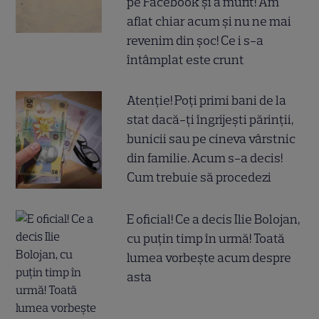
pe Facebook și a murit! Am
aflat chiar acum și nu ne mai
revenim din șoc! Ce i s-a
întâmplat este crunt
Atenție! Poți primi bani de la
stat dacă-ți îngrijești părinții,
bunicii sau pe cineva vârstnic
din familie. Acum s-a decis!
Cum trebuie să procedezi
E oficial! Ce a decis Ilie Bolojan,
cu puțin timp în urmă! Toată
lumea vorbește acum despre
asta