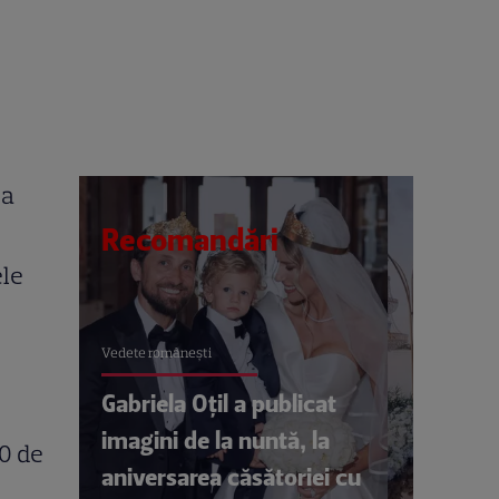
 a
Recomandări
ele
Vedete româneşti
Gabriela Oțil a publicat
imagini de la nuntă, la
00 de
aniversarea căsătoriei cu