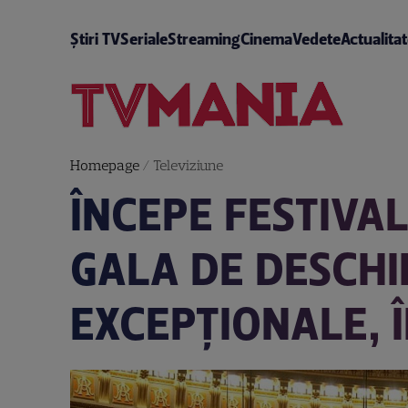
Știri TV
Seriale
Streaming
Cinema
Vedete
Actualita
Homepage
/
Televiziune
ÎNCEPE FESTIVA
GALA DE DESCHI
EXCEPŢIONALE, Î