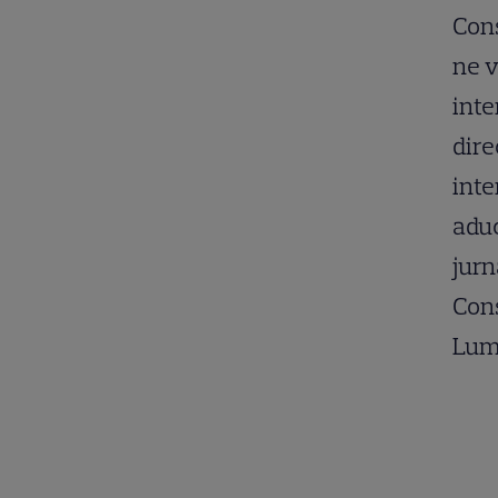
Cons
ne v
inte
dire
inte
aduc
jurn
Cons
Lumi