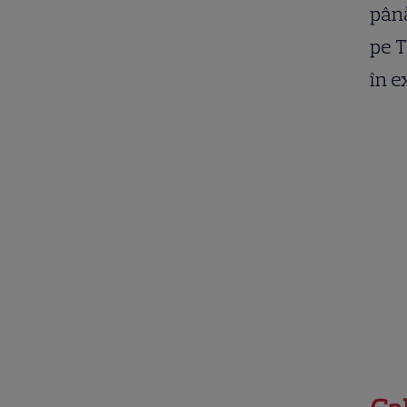
până
pe T
în e