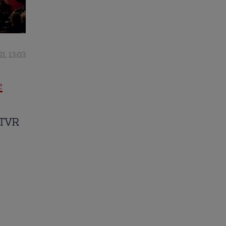
1, 13:03
e
i TVR