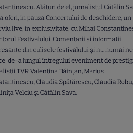
tantinescu. Alături de el, jurnalistul Cătălin S
a oferi, în pauza Concertului de deschidere, un
rviu live, în exclusivitate, cu Mihai Constantine
ctorul Festivalului. Comentarii şi informaţii
resante din culisele festivalului şi nu numai ne
e, de-a lungul întregului eveniment de prestig
aliştii TVR Valentina Băinţan, Marius
tantinescu, Claudia Spătărescu, Claudia Robu
niţa Velciu şi Cătălin Sava.