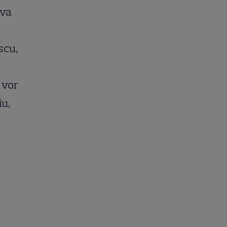
ava
scu,
 vor
iu,
,