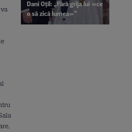
Dani Oțil: „Fără grija lui «ce
 va
o să zică lumea»”
le
al
ntru
 Sala
are,