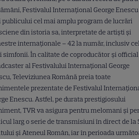
ămâni, Festivalul Internațional George Enescu
i publicului cel mai amplu program de lucrări
ciene din istoria sa, interpretate de artiști și
estre internaționale – 42 la număr, inclusiv ce
i simfonii. În calitate de coproducător şi official
dcaster al Festivalului Internaţional George
cu, Televiziunea Română preia toate
imentele prezentate de Festivalul Internațion
ge Enescu. Astfel, pe durata prestigiosului
niment, TVR va asigura pentru melomani şi pe
icul larg o serie de transmisiuni în direct de la
tului și Ateneul Român, iar în perioada următo