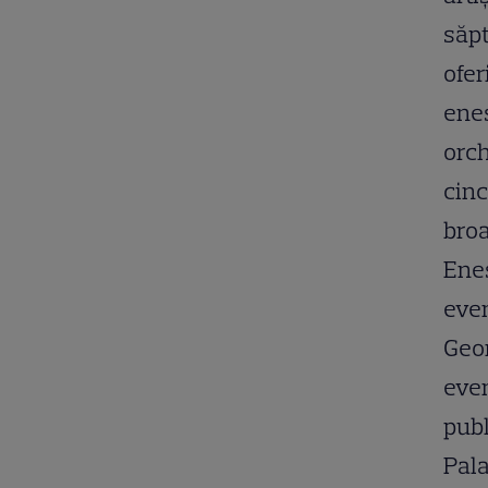
săpt
ofer
enes
orch
cinc
broa
Enes
even
Geor
eve
publ
Pala