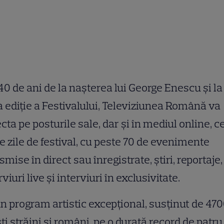
40 de ani de la nașterea lui George Enescu și la
 ediție a Festivalului, Televiziunea Română va
ecta pe posturile sale, dar şi în mediul online, c
e zile de festival, cu peste 70 de evenimente
smise în direct sau înregistrate, știri, reportaje,
rviuri live şi interviuri în exclusivitate.
n program artistic excepțional, susținut de 47
ști străini și români, pe o durată record de patru