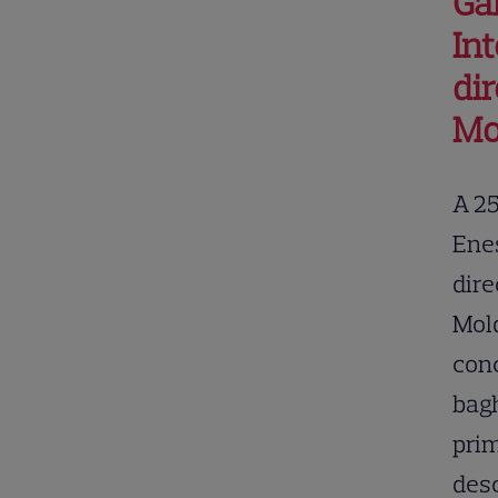
Gal
In
dir
Mo
A 25
Enes
dire
Mold
conc
bagh
prim
desc