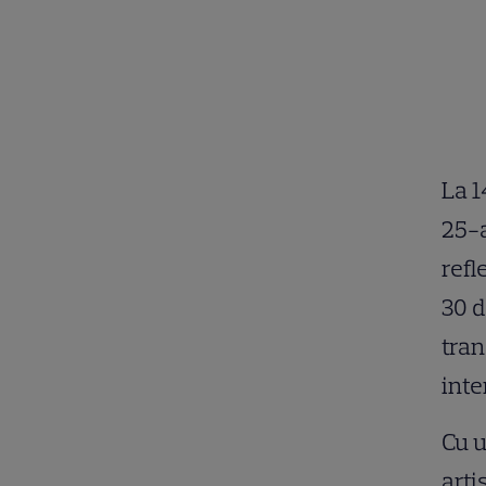
La 1
25-a
refl
30 d
tran
inte
Cu u
arti