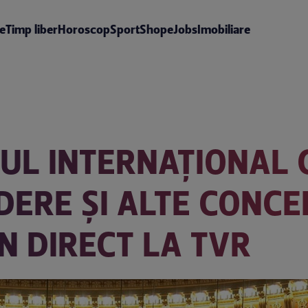
te
Timp liber
Horoscop
Sport
Shop
eJobs
Imobiliare
LUL INTERNAŢIONAL 
DERE ŞI ALTE CONCE
N DIRECT LA TVR