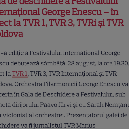
a de deschidere a Festivalului
ternaţional George Enescu – în
ect la TVR 1, TVR 3, TVRi şi TVR
ldova
-a ediţie a Festivalului Internaţional George
cu debutează sâmbătă, 28 august, la ora 19.30,
ct la
TVR 1
, TVR 3, TVR Internaţional şi TVR
ova. Orchestra Filarmonicii George Enescu va
erta în Gala de Deschidere a Festivalului, sub
eta dirijorului Paavo Järvi şi cu Sarah Nemţan
 violonist al orchestrei. Prezentatorul galei de
hidere va fi jurnalistul TVR Marius