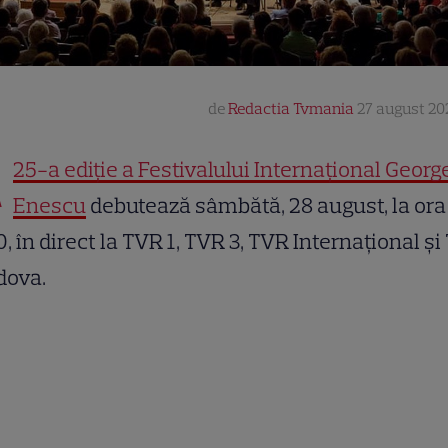
de
Redactia Tvmania
27 august 202
A
25-a ediţie a Festivalului Internaţional Georg
Enescu
debutează sâmbătă, 28 august, la ora
0, în direct la TVR 1, TVR 3, TVR Internaţional ş
dova.