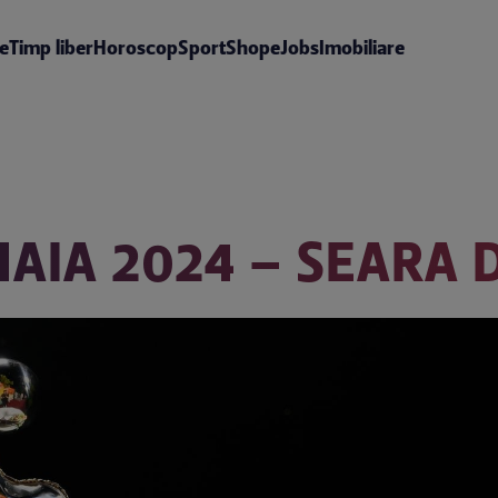
te
Timp liber
Horoscop
Sport
Shop
eJobs
Imobiliare
AIA 2024 – SEARA 