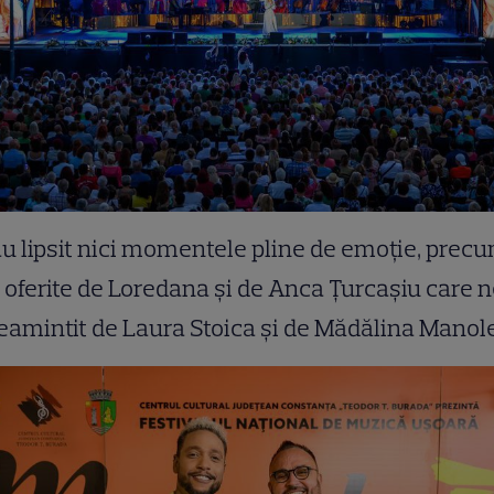
u lipsit nici momentele pline de emoţie, prec
 oferite de Loredana şi de Anca Ţurcaşiu care 
eamintit de Laura Stoica şi de Mădălina Manol