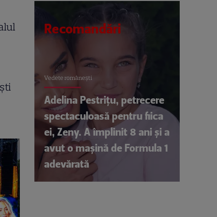
alul
Recomandări
Vedete româneşti
şti
Adelina Pestrițu, petrecere
e
spectaculoasă pentru fiica
ei, Zeny. A împlinit 8 ani și a
avut o mașină de Formula 1
adevărată