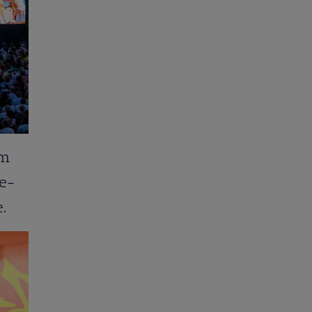
um
ne-
e.