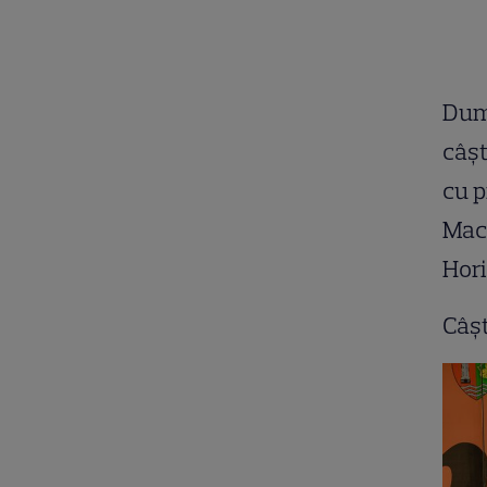
Dumi
câşt
cu p
Mach
Hor
Câşt