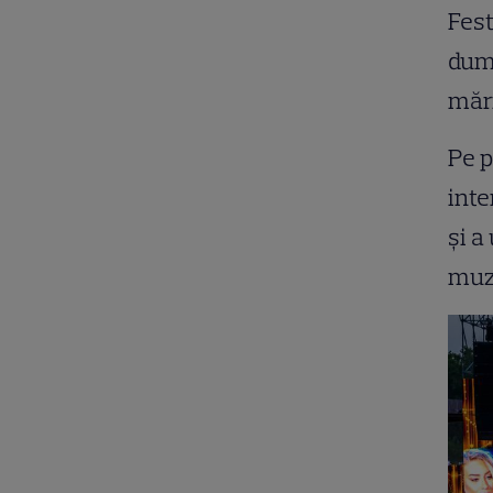
Fest
dumi
mări
Pe p
inte
şi a
muzi