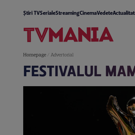
Știri TV
Seriale
Streaming
Cinema
Vedete
Actualita
Homepage
/
Advertorial
FESTIVALUL MAM