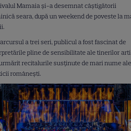
ivalul Mamaia şi-a desemnat câştigătorii
nică seara, după un weekend de poveste la m
i.
arcursul a trei seri, publicul a fost fascinat de
rpretările pline de sensibilitate ale tinerilor arti
 urmărit recitalurile susţinute de mari nume al
cii româneşti.