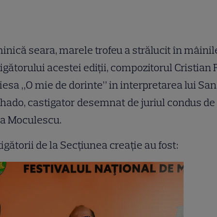
nică seara, marele trofeu a strălucit în mâinil
igătorului acestei ediţii, compozitorul Cristian 
iesa „O mie de dorinte” in interpretarea lui Sa
ado, castigator desemnat de juriul condus de
ia Moculescu.
igătorii de la Secţiunea creaţie au fost: