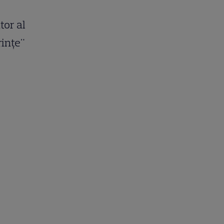
tor al
rințe"