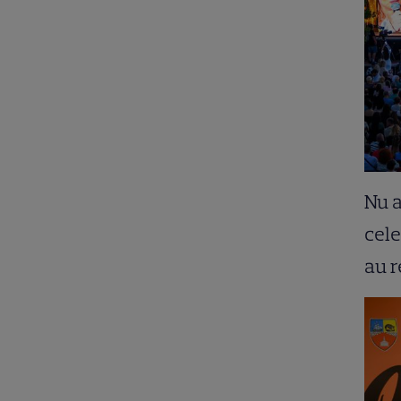
Nu a
cele
au r