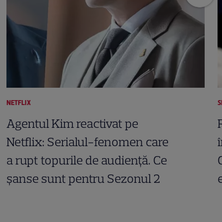
NETFLIX
S
Agentul Kim reactivat pe
Netflix: Serialul-fenomen care
a rupt topurile de audiență. Ce
șanse sunt pentru Sezonul 2