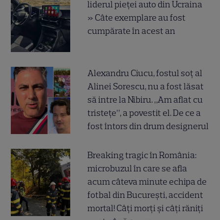
liderul pieței auto din Ucraina
» Câte exemplare au fost
cumpărate în acest an
Alexandru Ciucu, fostul soț al
Alinei Sorescu, nu a fost lăsat
să intre la Nibiru. „Am aflat cu
tristețe”, a povestit el. De ce a
fost întors din drum designerul
Breaking tragic în România:
microbuzul în care se afla
acum câteva minute echipa de
fotbal din București, accident
mortal! Câți morți și câți răniți