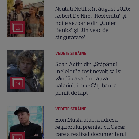
Noutăți Netflix în august 2026:
Robert De Niro, „Nosferatu” și
noile sezoane din „Outer
16
Banks” și „Un veac de
singurătate”
VEDETE STRĂINE
Sean Astin din „Stăpânul
Inelelor” a fost nevoit să își
vândă casa din cauza
14
salariului mic: Câți bani a
primit de fapt
VEDETE STRĂINE
Elon Musk, atac la adresa
regizorului premiat cu Oscar
care a realizat documentarul