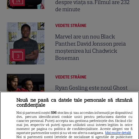
14
despre viața sa. Filmul are 232
de minute
VEDETE STRĂINE
Marvel are un nou Black
Panther. David Jonsson preia
moștenirea lui Chadwick
3
Boseman
VEDETE STRĂINE
Ryan Gosling este noul Ghost
Rider din Universul Marvel.
Nouă ne pasă ca datele tale personale să rămână
Anunțul făcut la Comic-Con i-
confidențiale
7
a entuziasmat pe fani
Noi și partenerii noștri
596
stocăm și/sau accesăm informații pe dispozitivul
dvs., precum identificatorii cookie unici pentru prelucrarea datelor cu
caracter personal. Puteți accepta sau gestiona preferințele dvs. făcând clic
mai jos, respectiv vă puteți opune utilizării unui interes legitim în orice
DISNEY PLUS
moment pe pagina cu politica de confidențialitate. Aceste alegeri vor fi
raportate partenerilor noștri și nu vă vor afecta navigarea.
Mai multe detalii
Noi si partenerii nostri (retelele de socializare si agentiile de publicitate