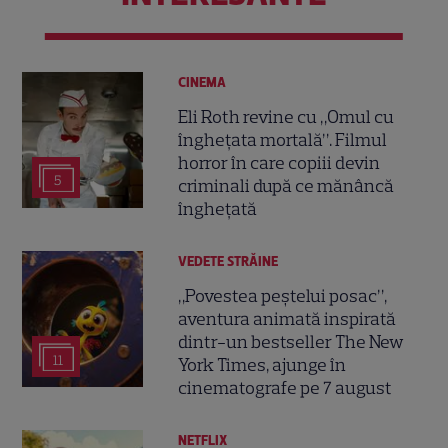
CINEMA
Eli Roth revine cu „Omul cu
înghețata mortală”. Filmul
horror în care copiii devin
5
criminali după ce mănâncă
înghețată
VEDETE STRĂINE
„Povestea peștelui posac”,
aventura animată inspirată
dintr-un bestseller The New
11
York Times, ajunge în
cinematografe pe 7 august
NETFLIX