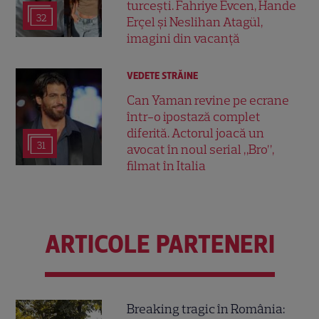
turcești. Fahriye Evcen, Hande
32
Erçel și Neslihan Atagül,
imagini din vacanță
VEDETE STRĂINE
Can Yaman revine pe ecrane
într-o ipostază complet
diferită. Actorul joacă un
31
avocat în noul serial „Bro”,
filmat în Italia
ARTICOLE PARTENERI
Breaking tragic în România: