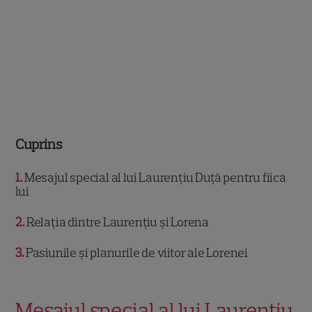
Cuprins
1
Mesajul special al lui Laurențiu Duță pentru fiica
lui
2
Relația dintre Laurențiu și Lorena
3
Pasiunile și planurile de viitor ale Lorenei
Mesajul special al lui Laurențiu