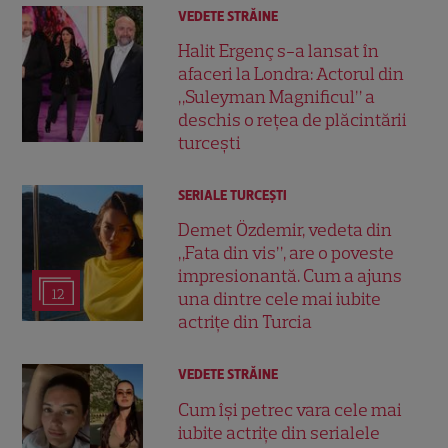
VEDETE STRĂINE
Halit Ergenç s-a lansat în
afaceri la Londra: Actorul din
„Suleyman Magnificul” a
deschis o rețea de plăcintării
turcești
SERIALE TURCEŞTI
Demet Özdemir, vedeta din
„Fata din vis”, are o poveste
impresionantă. Cum a ajuns
12
una dintre cele mai iubite
actrițe din Turcia
VEDETE STRĂINE
Cum își petrec vara cele mai
iubite actrițe din serialele