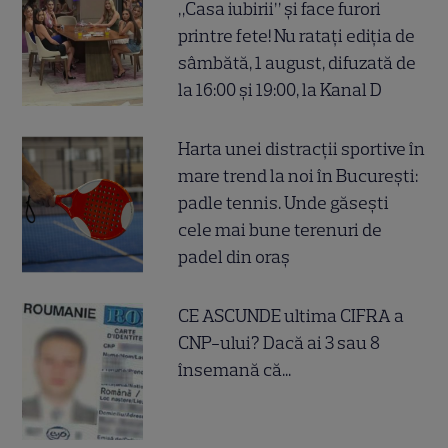
„Casa iubirii” și face furori
printre fete! Nu ratați ediția de
sâmbătă, 1 august, difuzată de
la 16:00 și 19:00, la Kanal D
Harta unei distracții sportive în
mare trend la noi în București:
padle tennis. Unde găsești
cele mai bune terenuri de
padel din oraș
CE ASCUNDE ultima CIFRA a
CNP-ului? Dacă ai 3 sau 8
însemană că...