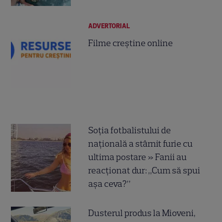
ADVERTORIAL
Filme creștine online
Soția fotbalistului de
națională a stârnit furie cu
ultima postare » Fanii au
reacționat dur: „Cum să spui
așa ceva?”
Dusterul produs la Mioveni,