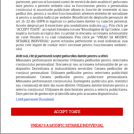
„Diavolul se îmbracă de la
partenere, precum si furnizorii nostri de servicii de date analitice) prelucram
date pentru a permite website-ului sa functioneze, pentru a personaliza
Prada 2” s-a lansat pe Disney+.
continutul si anunturile publicitare afisate in functie de interesele si/sau
Meryl Streep și Anne
profilul dvs., pentru a va oferi functionalitati aferente retelelor de socializare
si pentru a analiza traficul pe website. Beneficiati de drepturile prevazute de
Hathaway revin la revista
art. 15-22 din GDPR in legatura cu prelucrarea datelor cu caracter personal.
Aceste drepturi pot fi exercitate prin modalitatea indicata
aici
. Prin click pe
Runway
“ACCEPT TOATE”, acceptati folosirea tuturor Tehnologiilor de tip Cookie, care
implica inclusiv acceptul dvs. cu privire la stocarea/accesarea informatiilor
de catre Vendor-ii cu care colaboram. Prin click pe “VREAU SA MODIFIC
SETARILE INDIVIDUAL” puteti schimba preferintele in mod individual, mai
VEDETE STRĂINE
putin cele legate de cookie strict necesare pentru functionarea website-
ului.
Meryl Streep, gest
Atât noi, cât și partenerii noștri prelucrăm datele pentru a oferi:
impresionant pentru Anne
Măsurarea performanței reclamelor. Utilizarea profilurilor pentru selectarea
conținutului personalizat. Stocarea și/sau accesarea informațiilor de pe un
Hathaway și Emily Blunt la
dispozitiv. Dezvoltarea și îmbunătățirea serviciilor. Crearea profilurilor de
conținut personalizat. Utilizarea profilurilor pentru selectarea publicității
9
„Diavolul se îmbracă de la
personalizate. Crearea profilurilor pentru publicitate personalizată.
Prada 2”. Ce salarii ar fi primit
Măsurarea performanței conținutului. Înțelegerea publicului prin statistici
sau combinații de date din surse diferite. Utilizarea datelor limitate pentru a
actrițele
selecta conținutul. Utilizarea de date limitate pentru a selecta publicitatea.
Date precise de geolocație și identificarea prin scanarea dispozitivului.
Listă parteneri (furnizori)
VEDETE STRĂINE
ACCEPT TOATE
Tom Holland, decizie radicală
pentru noul său film! Ce
VREAU SA MODIFIC SETARILE INDIVIDUAL
promisiune a făcut actorul
13