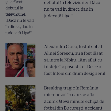
debutul în televiziune: „Dacă
nu te văd în direct, dau în
judecată Liga!”
Alexandru Ciucu, fostul soț al
Alinei Sorescu, nu a fost lăsat
să intre la Nibiru. „Am aflat cu
tristețe”, a povestit el. De ce a
fost întors din drum designerul
Breaking tragic în România:
microbuzul în care se afla
acum câteva minute echipa de
fotbal din București, accident