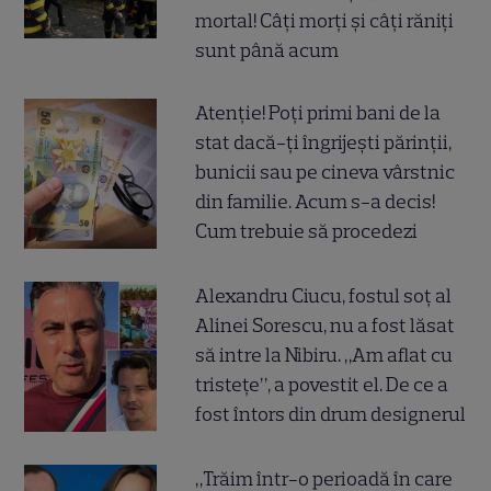
mortal! Câți morți și câți răniți
sunt până acum
Atenție! Poți primi bani de la
stat dacă-ți îngrijești părinții,
bunicii sau pe cineva vârstnic
din familie. Acum s-a decis!
Cum trebuie să procedezi
Alexandru Ciucu, fostul soț al
Alinei Sorescu, nu a fost lăsat
să intre la Nibiru. „Am aflat cu
tristețe”, a povestit el. De ce a
fost întors din drum designerul
„Trăim într-o perioadă în care