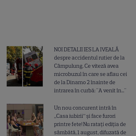
NOI DETALII IES LA IVEALĂ
despre accidentul rutier de la
Câmpulung. Ce viteză avea
microbuzul în care se aflau cei
de la Dinamo 2 înainte de
intrarea în curbă: "A venit în..."
Un nou concurent intră în
„Casa iubirii” și face furori
printre fete! Nu ratați ediția de
sâmbătă, 1 august, difuzată de