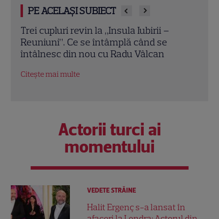
PE ACELAȘI SUBIECT
Cheloo, declarație neașteptată înainte
Echip
de Asia Express: „Cred că e singura
Ce p
chestie la care m-am gândit”
conc
Citește mai multe
Citeș
Actorii turci ai
momentului
VEDETE STRĂINE
Halit Ergenç s-a lansat în
afaceri la Londra: Actorul din