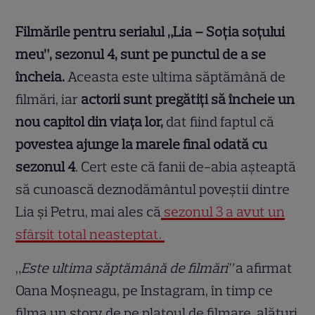
Filmările pentru serialul „Lia – Soţia soţului
meu”, sezonul 4, sunt pe punctul de a se
încheia.
Aceasta este ultima săptămână de
filmări, iar
actorii sunt pregătiți să încheie un
nou capitol din viața lor,
dat fiind faptul că
povestea ajunge la marele final odată cu
sezonul 4
. Cert este că fanii de-abia așteaptă
să cunoască deznodământul poveștii dintre
Lia și Petru, mai ales că
sezonul 3 a avut un
sfârșit total neașteptat.
„
Este ultima săptămână de filmări”
a afirmat
Oana Moșneagu, pe Instagram, în timp ce
filma un story de pe platoul de filmare, alături