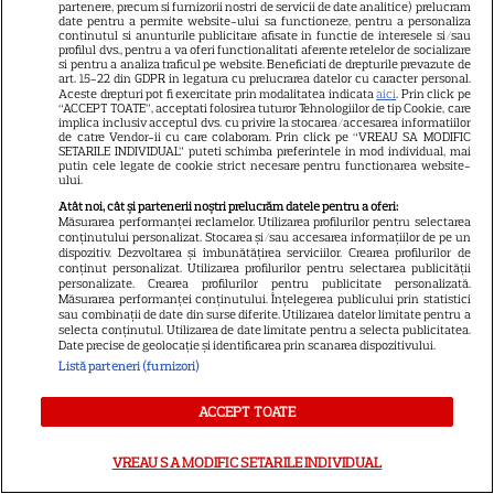
partenere, precum si furnizorii nostri de servicii de date analitice) prelucram
date pentru a permite website-ului sa functioneze, pentru a personaliza
continutul si anunturile publicitare afisate in functie de interesele si/sau
profilul dvs., pentru a va oferi functionalitati aferente retelelor de socializare
si pentru a analiza traficul pe website. Beneficiati de drepturile prevazute de
Postul Sfintei Mării – Postul
art. 15-22 din GDPR in legatura cu prelucrarea datelor cu caracter personal.
Aceste drepturi pot fi exercitate prin modalitatea indicata
aici
. Prin click pe
Adormirii Maicii Domnului. Ce
“ACCEPT TOATE”, acceptati folosirea tuturor Tehnologiilor de tip Cookie, care
implica inclusiv acceptul dvs. cu privire la stocarea/accesarea informatiilor
se mănâncă în post
de catre Vendor-ii cu care colaboram. Prin click pe “VREAU SA MODIFIC
SETARILE INDIVIDUAL” puteti schimba preferintele in mod individual, mai
putin cele legate de cookie strict necesare pentru functionarea website-
ului.
Atât noi, cât și partenerii noștri prelucrăm datele pentru a oferi:
Măsurarea performanței reclamelor. Utilizarea profilurilor pentru selectarea
conținutului personalizat. Stocarea și/sau accesarea informațiilor de pe un
dispozitiv. Dezvoltarea și îmbunătățirea serviciilor. Crearea profilurilor de
Ce vase de gătit îți trebuie
conținut personalizat. Utilizarea profilurilor pentru selectarea publicității
personalizate. Crearea profilurilor pentru publicitate personalizată.
dacă te muți singur – ustensile
Măsurarea performanței conținutului. Înțelegerea publicului prin statistici
sau combinații de date din surse diferite. Utilizarea datelor limitate pentru a
pe care trebuie să le ai în
selecta conținutul. Utilizarea de date limitate pentru a selecta publicitatea.
Date precise de geolocație și identificarea prin scanarea dispozitivului.
bucătărie
Listă parteneri (furnizori)
ACCEPT TOATE
VREAU SA MODIFIC SETARILE INDIVIDUAL