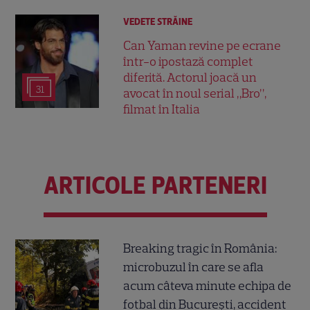
VEDETE STRĂINE
Can Yaman revine pe ecrane
într-o ipostază complet
diferită. Actorul joacă un
31
avocat în noul serial „Bro”,
filmat în Italia
ARTICOLE PARTENERI
Breaking tragic în România:
microbuzul în care se afla
acum câteva minute echipa de
fotbal din București, accident