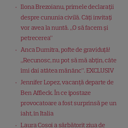
Ilona Brezoianu, primele declarații
despre cununia civilă. Câți invitați
vor avea la nuntă. „O să facem și
petrecerea”
Anca Dumitra, pofte de graviduță!
„Recunosc, nu pot să mă abțin, câte
îmi dai atâtea mănânc”. EXCLUSIV
Jennifer Lopez, vacanță departe de
Ben Affleck. În ce ipostaze
provocatoare a fost surprinsă pe un
iaht, în Italia
Laura Cosoi a sărbătorit ziua de