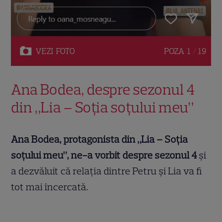
VEZI
FOTO
POZA
1 / 19
Ana Bodea, despre sezonul 4
din „Lia – Soţia soţului meu”
Ana Bodea, protagonista din „Lia – Soţia
soţului meu”, ne-a vorbit despre sezonul 4
și
a dezvăluit că relația dintre Petru și Lia va fi
tot mai încercată.