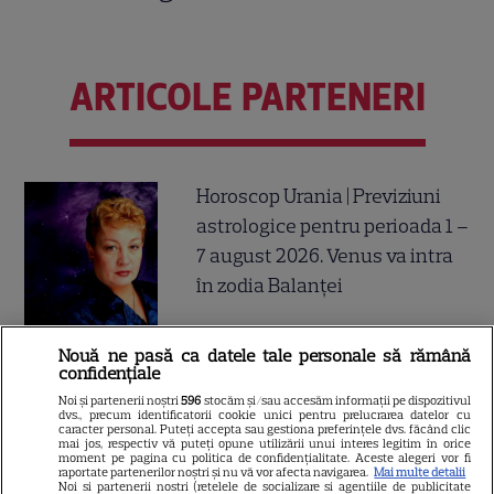
ARTICOLE PARTENERI
Horoscop Urania | Previziuni
astrologice pentru perioada 1 –
7 august 2026. Venus va intra
în zodia Balanței
Nouă ne pasă ca datele tale personale să rămână
confidențiale
Ulei de perilla – ce este și ce
Noi și partenerii noștri
596
stocăm și/sau accesăm informații pe dispozitivul
beneficii are
dvs., precum identificatorii cookie unici pentru prelucrarea datelor cu
caracter personal. Puteți accepta sau gestiona preferințele dvs. făcând clic
mai jos, respectiv vă puteți opune utilizării unui interes legitim în orice
moment pe pagina cu politica de confidențialitate. Aceste alegeri vor fi
raportate partenerilor noștri și nu vă vor afecta navigarea.
Mai multe detalii
Noi si partenerii nostri (retelele de socializare si agentiile de publicitate