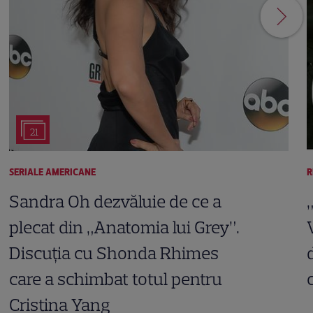
21
SERIALE AMERICANE
R
Sandra Oh dezvăluie de ce a
plecat din „Anatomia lui Grey”.
Discuția cu Shonda Rhimes
care a schimbat totul pentru
Cristina Yang