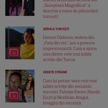
„Suleyman Magnificul” a
deschis o rețea de plăcintării
turcești
SERIALE TURCEŞTI
Demet Özdemir, vedeta din
„Fata din vis”, are o poveste
impresionantă. Cum a ajuns
12
una dintre cele mai iubite
actrițe din Turcia
VEDETE STRĂINE
Cum își petrec vara cele mai
iubite actrițe din serialele
turcești. Fahriye Evcen, Hande
32
Erçel și Neslihan Atagül,
imagini din vacanță