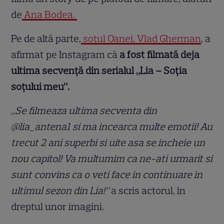
de
Ana Bodea.
Pe de altă parte,
soțul Oanei, Vlad Gherman
, a
afirmat pe Instagram că
a fost filmată deja
ultima secvență din serialul „Lia – Soţia
soţului meu”.
„Se filmeaza ultima secventa din
@lia_antena1 si ma incearca multe emotii! Au
trecut 2 ani superbi si uite asa se incheie un
nou capitol! Va multumim ca ne-ati urmarit si
sunt convins ca o veti face in continuare in
ultimul sezon din Lia!”
a scris actorul, în
dreptul unor imagini.