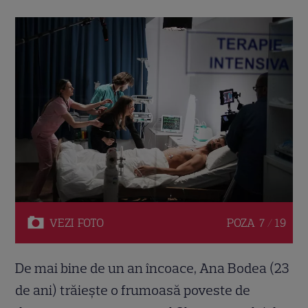
VEZI
FOTO
POZA
7 / 19
De mai bine de un an încoace, Ana Bodea (23
de ani) trăiește o frumoasă poveste de