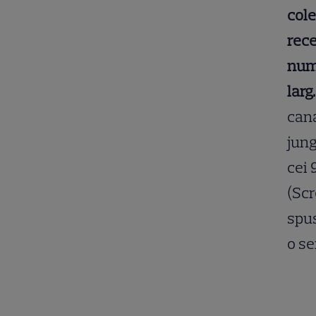
cole
rece
numa
larg.
cana
jung
cei 
(Scr
spus
o se