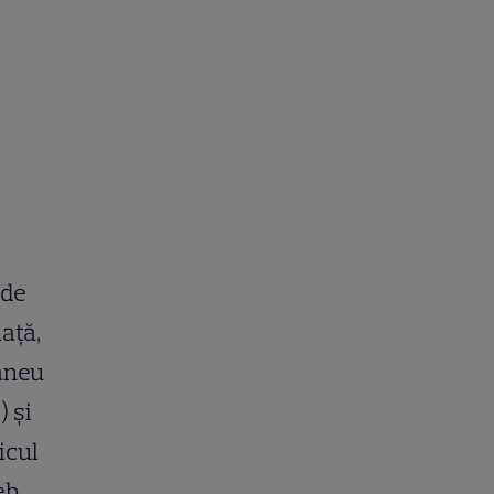
 de
iață,
taneu
) și
icul
eb,