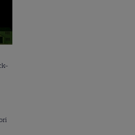
ck-
ori