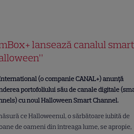
lmBox+ lansează canalul smar
alloween”
 International (o companie CANAL+) anunță
nderea portofoliului său de canale digitale (sm
nnels) cu noul Halloween Smart Channel.
ăsură ce Halloweenul, o sărbătoare iubită de
oane de oameni din întreaga lume, se apropie,