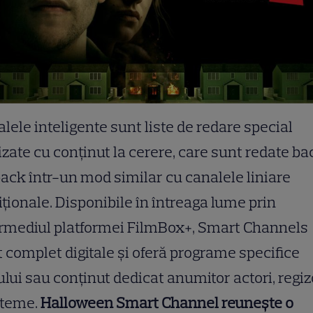
lele inteligente sunt liste de redare special
izate cu conținut la cerere, care sunt redate ba
ack într-un mod similar cu canalele liniare
iționale. Disponibile în întreaga lume prin
ermediul platformei FilmBox+, Smart Channels
 complet digitale și oferă programe specifice
lui sau conținut dedicat anumitor actori, regiz
 teme.
Halloween Smart Channel reunește o