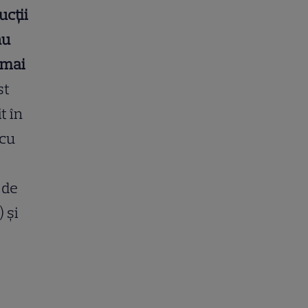
ucții
nu
 mai
st
t în
 cu
 de
 și