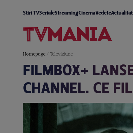
Știri TV
Seriale
Streaming
Cinema
Vedete
Actualita
Homepage
/
Televiziune
FILMBOX+ LANS
CHANNEL. CE FI