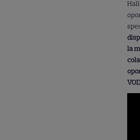
Hall
opor
spec
disp
la m
cola
opor
VOD