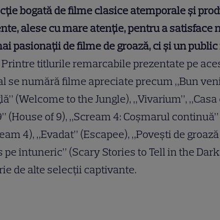
cție bogată de filme clasice atemporale și prod
nte, alese cu mare atenție, pentru a satisface 
i pasionații de filme de groază, ci și un public
Printre titlurile remarcabile prezentate pe ace
l se numără filme apreciate precum „Bun veni
lă” (Welcome to the Jungle), „Vivarium”, „Casa
9” (House of 9), „Scream 4: Coșmarul continuă”
eam 4), „Evadat” (Escapee), „Povești de groază
 pe întuneric” (Scary Stories to Tell in the Dark)
rie de alte selecții captivante.