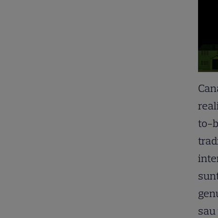
Cana
real
to-b
trad
int
sunt
genu
sau