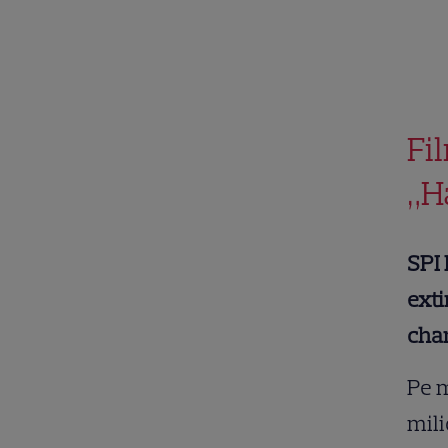
Fi
„H
SPI
exti
cha
Pe m
mili