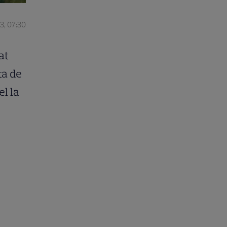
3, 07:30
at
ta de
l la