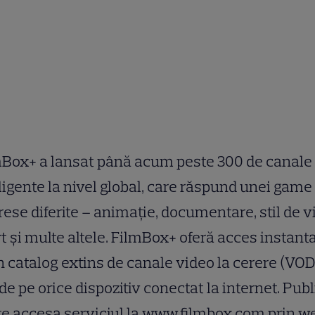
mBox+ a lansat până acum peste 300 de canale
ligente la nivel global, care răspund unei game
rese diferite – animație, documentare, stil de v
t și multe altele. FilmBox+ oferă acces instan
n catalog extins de canale video la cerere (VOD
 de pe orice dispozitiv conectat la internet. Publ
e accesa serviciul la www.filmbox.com prin w