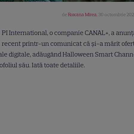
de
Roxana Mirea
,
30 octombrie 202
PI International, o companie CANAL+, a anunț
recent printr-un comunicat că și-a mărit ofer
le digitale, adăugând Halloween Smart Channe
ofoliul său. Iată toate detaliile.