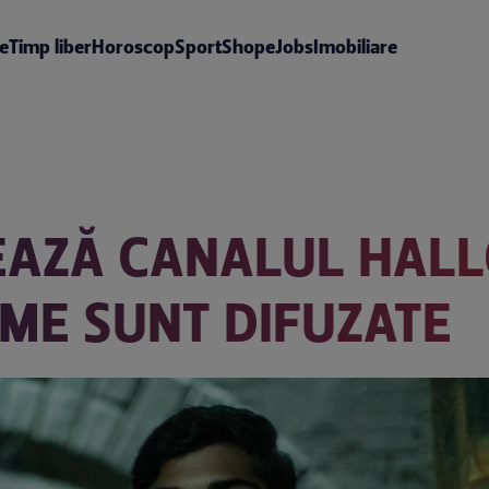
te
Timp liber
Horoscop
Sport
Shop
eJobs
Imobiliare
EAZĂ CANALUL HAL
LME SUNT DIFUZATE