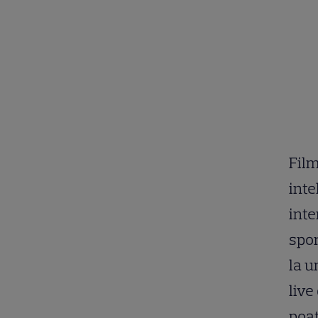
Fil
inte
inte
spor
la u
live
poat