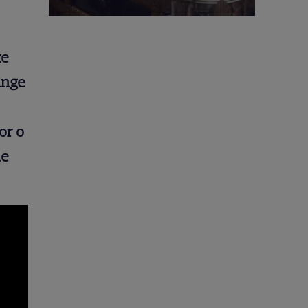
te
unge
or o
le