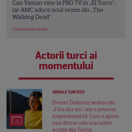
Can Yaman vine la PRO TV în „El Turco”,
peri
ră” /
iar AMC aduce noul sezon din „The
Bogd
Walking Dead”
că-l
Citește mai multe
Citeș
Actorii turci ai
momentului
SERIALE TURCEŞTI
Demet Özdemir, vedeta din
„Fata din vis”, are o poveste
impresionantă. Cum a ajuns
12
una dintre cele mai iubite
actrițe din Turcia