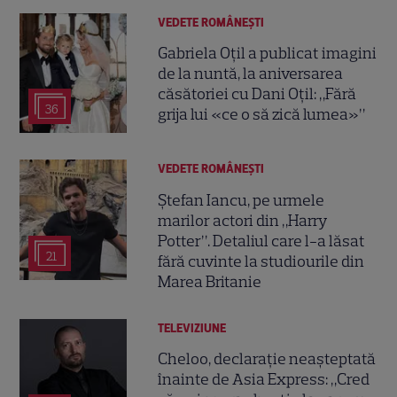
VEDETE ROMÂNEŞTI
Gabriela Oțil a publicat imagini
de la nuntă, la aniversarea
căsătoriei cu Dani Oțil: „Fără
36
grija lui «ce o să zică lumea»”
VEDETE ROMÂNEŞTI
Ștefan Iancu, pe urmele
marilor actori din „Harry
Potter”. Detaliul care l-a lăsat
21
fără cuvinte la studiourile din
Marea Britanie
TELEVIZIUNE
Cheloo, declarație neașteptată
înainte de Asia Express: „Cred