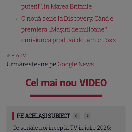
puterii”, în Marea Britanie
O nouă serie la Discovery. Când e
premiera „Mașini de milioane”,
emisiunea produsă de Jamie Foxx
Pro TV
Urmărește-ne pe
Google News
Cel mai nou VIDEO
PE ACELAȘI SUBIECT
Ce seriale noi încep la TV în iulie 2026:
„Tra