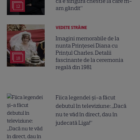
că e singura chestie la care m-
12
am gândit”
VEDETE STRĂINE
Imagini memorabile de la
nunta Prințesei Diana cu
Prințul Charles. Detalii
18
fascinante de la ceremonia
regală din 1981
Fiica legendei și-a făcut
debutul în televiziune: „Dacă
nu te văd în direct, dau în
judecată Liga!”