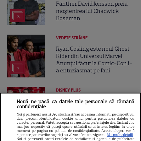
Panther. David Jonsson preia
moștenirea lui Chadwick
3
Boseman
VEDETE STRĂINE
Ryan Gosling este noul Ghost
Rider din Universul Marvel.
Anunțul făcut la Comic-Con i-
7
a entuziasmat pe fani
DISNEY PLUS
„Diavolul se îmbracă de la
Nouă ne pasă ca datele tale personale să rămână
confidențiale
Prada 2” s-a lansat pe Disney+.
Noi și partenerii noștri
596
stocăm și/sau accesăm informații pe dispozitivul
Meryl Streep și Anne
dvs., precum identificatorii cookie unici pentru prelucrarea datelor cu
Hathaway revin la revista
caracter personal. Puteți accepta sau gestiona preferințele dvs. făcând clic
mai jos, respectiv vă puteți opune utilizării unui interes legitim în orice
Runway
moment pe pagina cu politica de confidențialitate. Aceste alegeri vor fi
raportate partenerilor noștri și nu vă vor afecta navigarea.
Mai multe detalii
Noi si partenerii nostri (retelele de socializare si agentiile de publicitate