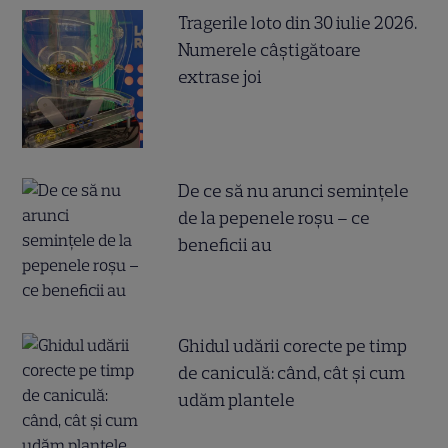
Tragerile loto din 30 iulie 2026.
Numerele câştigătoare
extrase joi
De ce să nu arunci semințele
de la pepenele roșu – ce
beneficii au
Ghidul udării corecte pe timp
de caniculă: când, cât şi cum
udăm plantele