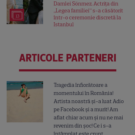
Damlei Sönmez. Actrița din
„Legea familiei” s-a căsătorit
13
într-o ceremonie discretă la
Istanbul
ARTICOLE PARTENERI
Tragedia înfiorătoare a
momentului în România!
Artista noastră și-a luat Adio
pe Facebook și a murit! Am
aflat chiar acum și nu ne mai
revenim din șoc! Ce i s-a
întâmplat este crunt