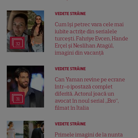
VEDETE STRĂINE
Cum își petrec vara cele mai
iubite actrițe din serialele
turcești. Fahriye Evcen, Hande
32
Erçel și Neslihan Atagül,
imagini din vacanță
VEDETE STRĂINE
Can Yaman revine pe ecrane
într-o ipostază complet
diferită. Actorul joacă un
31
avocat în noul serial „Bro”,
filmat în Italia
VEDETE STRĂINE
Primele imagini de la nunta