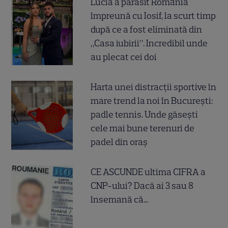
Lucia a părăsit România
împreună cu Iosif, la scurt timp
după ce a fost eliminată din
„Casa iubirii”. Incredibil unde
au plecat cei doi
Harta unei distracții sportive în
mare trend la noi în București:
padle tennis. Unde găsești
cele mai bune terenuri de
padel din oraș
CE ASCUNDE ultima CIFRA a
CNP-ului? Dacă ai 3 sau 8
însemană că...