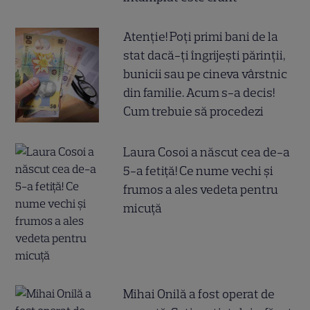
Atenție! Poți primi bani de la
stat dacă-ți îngrijești părinții,
bunicii sau pe cineva vârstnic
din familie. Acum s-a decis!
Cum trebuie să procedezi
Laura Cosoi a născut cea de-a
5-a fetiță! Ce nume vechi și
frumos a ales vedeta pentru
micuță
Mihai Onilă a fost operat de