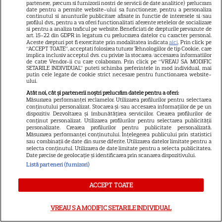
partenere, precum si furnizorii nostri de servicii de date analitice) prelucram
VEDETE STRĂINE
date pentru a permite website-ului sa functioneze, pentru a personaliza
continutul si anunturile publicitare afisate in functie de interesele si/sau
profilul dvs., pentru a va oferi functionalitati aferente retelelor de socializare
Meryl Streep, gest
si pentru a analiza traficul pe website. Beneficiati de drepturile prevazute de
art. 15-22 din GDPR in legatura cu prelucrarea datelor cu caracter personal.
impresionant pentru Anne
Aceste drepturi pot fi exercitate prin modalitatea indicata
aici
. Prin click pe
Hathaway și Emily Blunt la
“ACCEPT TOATE”, acceptati folosirea tuturor Tehnologiilor de tip Cookie, care
implica inclusiv acceptul dvs. cu privire la stocarea/accesarea informatiilor
9
„Diavolul se îmbracă de la
de catre Vendor-ii cu care colaboram. Prin click pe “VREAU SA MODIFIC
SETARILE INDIVIDUAL” puteti schimba preferintele in mod individual, mai
Prada 2”. Ce salarii ar fi primit
putin cele legate de cookie strict necesare pentru functionarea website-
ului.
actrițele
Atât noi, cât și partenerii noștri prelucrăm datele pentru a oferi:
Măsurarea performanței reclamelor. Utilizarea profilurilor pentru selectarea
conținutului personalizat. Stocarea și/sau accesarea informațiilor de pe un
VEDETE STRĂINE
dispozitiv. Dezvoltarea și îmbunătățirea serviciilor. Crearea profilurilor de
conținut personalizat. Utilizarea profilurilor pentru selectarea publicității
Tom Holland, decizie radicală
personalizate. Crearea profilurilor pentru publicitate personalizată.
Măsurarea performanței conținutului. Înțelegerea publicului prin statistici
pentru noul său film! Ce
sau combinații de date din surse diferite. Utilizarea datelor limitate pentru a
promisiune a făcut actorul
selecta conținutul. Utilizarea de date limitate pentru a selecta publicitatea.
Date precise de geolocație și identificarea prin scanarea dispozitivului.
13
după momentele virale în care
Listă parteneri (furnizori)
a făcut senzație prin dans
ACCEPT TOATE
SKYSHOWTIME
VREAU SA MODIFIC SETARILE INDIVIDUAL
Scarlett Johansson și Kristin