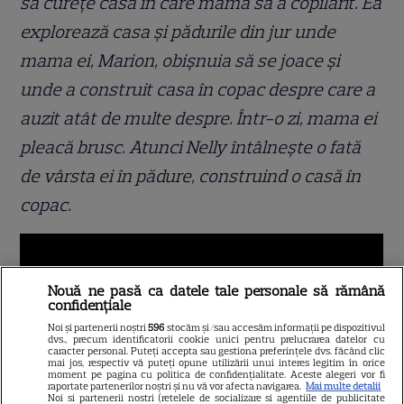
s
ă
cure
ț
e casa
î
n care mama sa a copil
ă
rit. Ea
exploreaz
ă
casa
ș
i p
ă
durile din jur unde
mama ei, Marion, obi
ș
nuia s
ă
se joace
ș
i
unde a construit casa
î
n copac despre care a
auzit at
â
t de multe despre.
Î
ntr-o zi, mama ei
pleac
ă
brusc. Atunci Nelly
î
nt
â
lne
ș
te o fat
ă
de v
â
rsta ei
î
n p
ă
dure, construind o cas
ă î
n
copac.
Nouă ne pasă ca datele tale personale să rămână
confidențiale
Noi și partenerii noștri
596
stocăm și/sau accesăm informații pe dispozitivul
dvs., precum identificatorii cookie unici pentru prelucrarea datelor cu
caracter personal. Puteți accepta sau gestiona preferințele dvs. făcând clic
mai jos, respectiv vă puteți opune utilizării unui interes legitim în orice
moment pe pagina cu politica de confidențialitate. Aceste alegeri vor fi
raportate partenerilor noștri și nu vă vor afecta navigarea.
Mai multe detalii
Noi si partenerii nostri (retelele de socializare si agentiile de publicitate