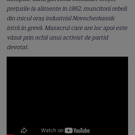
pre
ț
urile la alimente
î
n 1962, muncitorii rebeli
din micul ora
ș
industrial Novocherkassk
intr
ă î
n grev
ă
. Masacrul care are loc apoi este
v
ă
zut prin ochii unui activist de partid
devotat.