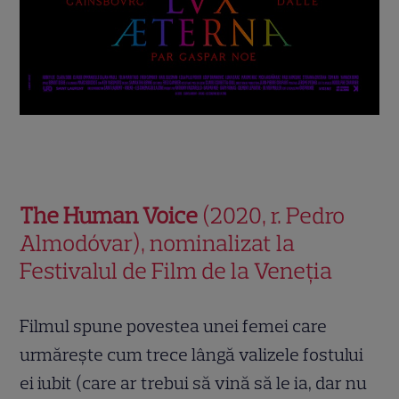
The Human Voice
(2020, r. Pedro
Almodóvar), nominalizat la
Festivalul de Film de la Veneția
Filmul spune povestea unei femei care
urmărește cum trece lângă valizele fostului
ei iubit (care ar trebui să vină să le ia, dar nu