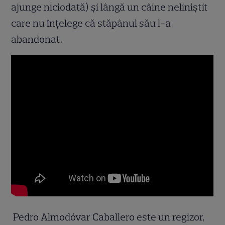
ajunge niciodată) și lângă un câine neliniștit
care nu înțelege că stăpânul său l-a
abandonat.
Pedro Almodóvar Caballero este un regizor,