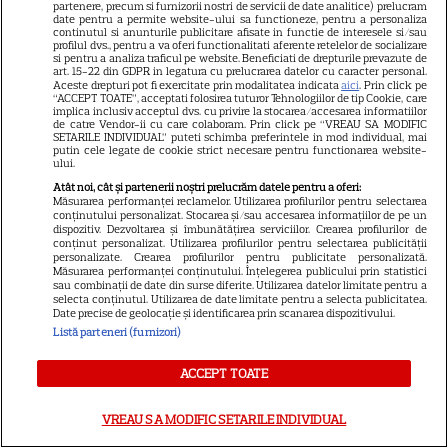
partenere, precum si furnizorii nostri de servicii de date analitice) prelucram
date pentru a permite website-ului sa functioneze, pentru a personaliza
continutul si anunturile publicitare afisate in functie de interesele si/sau
profilul dvs., pentru a va oferi functionalitati aferente retelelor de socializare
si pentru a analiza traficul pe website. Beneficiati de drepturile prevazute de
art. 15-22 din GDPR in legatura cu prelucrarea datelor cu caracter personal.
Aceste drepturi pot fi exercitate prin modalitatea indicata
aici
. Prin click pe
“ACCEPT TOATE”, acceptati folosirea tuturor Tehnologiilor de tip Cookie, care
implica inclusiv acceptul dvs. cu privire la stocarea/accesarea informatiilor
de catre Vendor-ii cu care colaboram. Prin click pe “VREAU SA MODIFIC
Céline Sciamma este o scenaristă și
SETARILE INDIVIDUAL” puteti schimba preferintele in mod individual, mai
putin cele legate de cookie strict necesare pentru functionarea website-
regizoare din Franța. Opera ei este izbitor de
ului.
Atât noi, cât și partenerii noștri prelucrăm datele pentru a oferi:
minimalistă, în parte moștenirea mentorului
Măsurarea performanței reclamelor. Utilizarea profilurilor pentru selectarea
conținutului personalizat. Stocarea și/sau accesarea informațiilor de pe un
său, Xavier Beauvois, care a sfătuit-o în timp
dispozitiv. Dezvoltarea și îmbunătățirea serviciilor. Crearea profilurilor de
conținut personalizat. Utilizarea profilurilor pentru selectarea publicității
ce era studentă la marea școală de film
personalizate. Crearea profilurilor pentru publicitate personalizată.
Măsurarea performanței conținutului. Înțelegerea publicului prin statistici
sau combinații de date din surse diferite. Utilizarea datelor limitate pentru a
franceză, La Fémis.
selecta conținutul. Utilizarea de date limitate pentru a selecta publicitatea.
Date precise de geolocație și identificarea prin scanarea dispozitivului.
Listă parteneri (furnizori)
ACCEPT TOATE
Persian Lessons (2020), regizat de
VREAU SA MODIFIC SETARILE INDIVIDUAL
Vadim Perelman