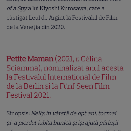
of a Spy
a lui Kiyoshi Kurosawa, care a
câștigat Leul de Argint la Festivalul de Film
de la Veneția din 2020.
Petite Maman
(2021, r. Célina
Sciamma), nominalizat anul acesta
la Festivalul Internațional de Film
de la Berlin și la Fünf Seen Film
Festival
2021
.
Sinopsis:
Nelly,
î
n v
â
rst
ă
de opt ani, tocmai
ș
i-a pierdut iubita bunic
ă ș
i
îș
i ajut
ă
p
ă
rin
ț
ii