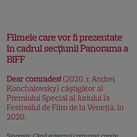
Filmele care vor fi prezentate
î
n
cadrul
sec
ț
iunii Panorama a
BIFF
Dear comrades!
(2020, r. Andrei
Konchalovsky) câștigător al
Premiului Special al Juriului la
Festivalul de Film de la Veneția, în
2020.
Sinopsis:
C
â
nd guvernul comunist cre
ș
te