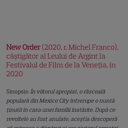
New Order
(2020, r. Michel Franco),
câștigător al Leului de Argint la
Festivalul de Film de la Veneția, în
2020
Sinopsis:
Î
n viitorul apropiat, o r
ă
scoal
ă
popular
ă
din Mexico City
î
ntrerupe o nunt
ă
ț
inut
ă î
n casa unei familii
î
nst
ă
rite. Dup
ă
ce
revoltele au fost anulate, ace
ș
tia descoper
ă