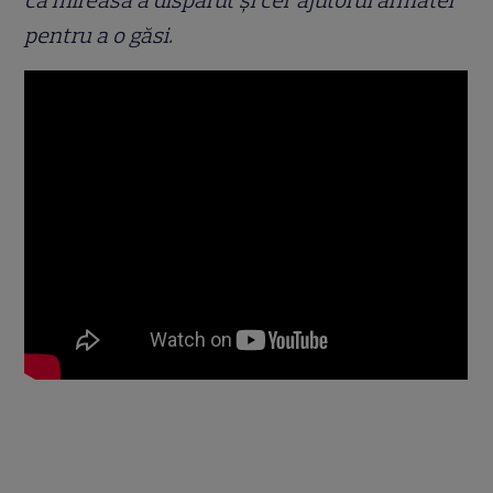
c
ă
mireasa a disp
ă
rut
ș
i cer ajutorul armatei
pentru a o g
ă
si.