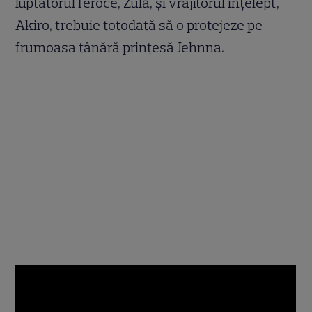
luptătorul feroce, Zula, şi vrăjitorul înţelept,
Akiro, trebuie totodată să o protejeze pe
frumoasa tânără prinţesă Jehnna.