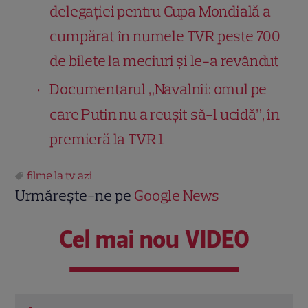
delegației pentru Cupa Mondială a
cumpărat în numele TVR peste 700
de bilete la meciuri și le-a revândut
Documentarul „Navalnîi: omul pe
care Putin nu a reuşit să-l ucidă”, în
premieră la TVR 1
filme la tv azi
Urmărește-ne pe
Google News
Cel mai nou VIDEO