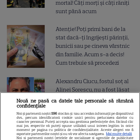
mortal! Câți morți și câți răniți
sunt până acum
Atenție! Poți primi bani de la
stat dacă-ți îngrijești părinții,
bunicii sau pe cineva vârstnic
din familie. Acum s-a decis!
Cum trebuie să procedezi
Alexandru Ciucu, fostul soț al
Alinei Sorescu, nu a fost lăsat
să intre la Nibiru. „Am aflat cu
Nouă ne pasă ca datele tale personale să rămână
confidențiale
tristețe”, a povestit el. De ce a
Noi și partenerii noștri
596
stocăm și/sau accesăm informații pe dispozitivul
fost întors din drum designerul
dvs., precum identificatorii cookie unici pentru prelucrarea datelor cu
caracter personal. Puteți accepta sau gestiona preferințele dvs. făcând clic
mai jos, respectiv vă puteți opune utilizării unui interes legitim în orice
moment pe pagina cu politica de confidențialitate. Aceste alegeri vor fi
„Trăim într-o perioadă în care
raportate partenerilor noștri și nu vă vor afecta navigarea.
Mai multe detalii
Noi si partenerii nostri (retelele de socializare si agentiile de publicitate