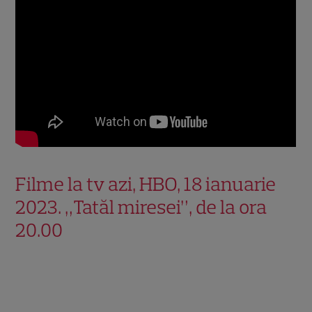
Filme la tv azi, HBO, 18 ianuarie
2023. „Tatăl miresei”, de la ora
20.00