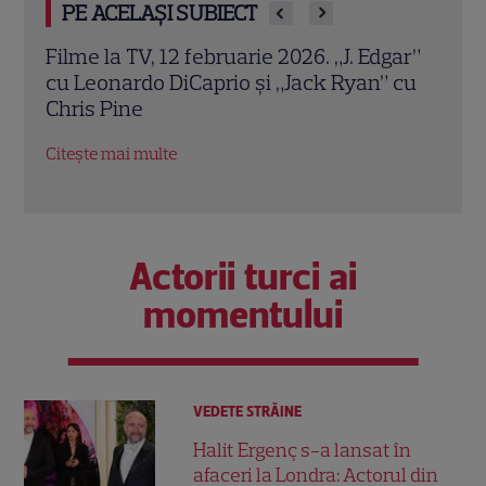
PE ACELAȘI SUBIECT
Filme la TV, 12 februarie 2026. „J. Edgar”
I Wa
ă a
cu Leonardo DiCaprio și „Jack Ryan” cu
Port
Chris Pine
Hous
pers
Citește mai multe
Citeș
Actorii turci ai
momentului
VEDETE STRĂINE
Halit Ergenç s-a lansat în
afaceri la Londra: Actorul din