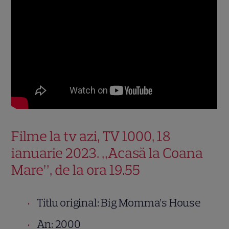
Filme la tv azi, TV 1000, 18
ianuarie 2023. „Acasă la Coana
Mare”, de la ora 19.55
Titlu original: Big Momma’s House
An: 2000