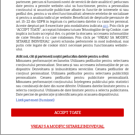
nu mai avem voie să trecem cu
partenere, precum si furnizorii nostri de servicii de date analitice) prelucram
date pentru a permite website-ului sa functioneze, pentru a personaliza
vederea astfel de
continutul si anunturile publicitare afisate in functie de interesele si/sau
profilul dvs., pentru a va oferi functionalitati aferente retelelor de socializare
comportamente”. Andreea
si pentru a analiza traficul pe website. Beneficiati de drepturile prevazute de
art. 15-22 din GDPR in legatura cu prelucrarea datelor cu caracter personal.
Raicu critică derapajul lui
Aceste drepturi pot fi exercitate prin modalitatea indicata
aici
. Prin click pe
“ACCEPT TOATE”, acceptati folosirea tuturor Tehnologiilor de tip Cookie, care
Alexandru Rogobete la adresa
implica inclusiv acceptul dvs. cu privire la stocarea/accesarea informatiilor
de catre Vendor-ii cu care colaboram. Prin click pe “VREAU SA MODIFIC
SETARILE INDIVIDUAL” puteti schimba preferintele in mod individual, mai
medicului endocrinolog Ioana
putin cele legate de cookie strict necesare pentru functionarea website-
ului.
Mihăilă: „Nu este acceptabil”.
Atât noi, cât și partenerii noștri prelucrăm datele pentru a oferi:
Mesajul vedetei a stârnit valuri
Măsurarea performanței reclamelor. Utilizarea profilurilor pentru selectarea
conținutului personalizat. Stocarea și/sau accesarea informațiilor de pe un
de reacții
dispozitiv. Dezvoltarea și îmbunătățirea serviciilor. Crearea profilurilor de
conținut personalizat. Utilizarea profilurilor pentru selectarea publicității
personalizate. Crearea profilurilor pentru publicitate personalizată.
Măsurarea performanței conținutului. Înțelegerea publicului prin statistici
sau combinații de date din surse diferite. Utilizarea datelor limitate pentru a
selecta conținutul. Utilizarea de date limitate pentru a selecta publicitatea.
Date precise de geolocație și identificarea prin scanarea dispozitivului.
Listă parteneri (furnizori)
ACCEPT TOATE
VREAU SA MODIFIC SETARILE INDIVIDUAL