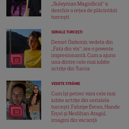
„Suleyman Magnificul” a
deschis o rețea de plăcintării
turcești
SERIALE TURCEŞTI
Demet Özdemir, vedeta din
„Fata din vis”, are o poveste
impresionantă. Cum a ajuns
12
una dintre cele mai iubite
actrițe din Turcia
VEDETE STRĂINE
Cum își petrec vara cele mai
iubite actrițe din serialele
turcești. Fahriye Evcen, Hande
32
Erçel și Neslihan Atagül,
imagini din vacanță