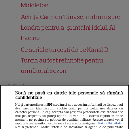
Middleton
Actriţa Carmen Tănase, în drum spre
Londra pentru a-şi întâlni idolul, Al
Pacino
Ce seriale turcești de pe Kanal D
Turcia au fost reînnoite pentru
următorul sezon
filme la tv azi
Nouă ne pasă ca datele tale personale să rămână
Urmărește-ne pe
Google News
confidențiale
Noi și partenerii noștri
596
stocăm și/sau accesăm informații pe dispozitivul
dvs., precum identificatorii cookie unici pentru prelucrarea datelor cu
Cel mai nou VIDEO
caracter personal. Puteți accepta sau gestiona preferințele dvs. făcând clic
mai jos, respectiv vă puteți opune utilizării unui interes legitim în orice
moment pe pagina cu politica de confidențialitate. Aceste alegeri vor fi
raportate partenerilor noștri și nu vă vor afecta navigarea.
Mai multe detalii
Noi si partenerii nostri (retelele de socializare si agentiile de publicitate