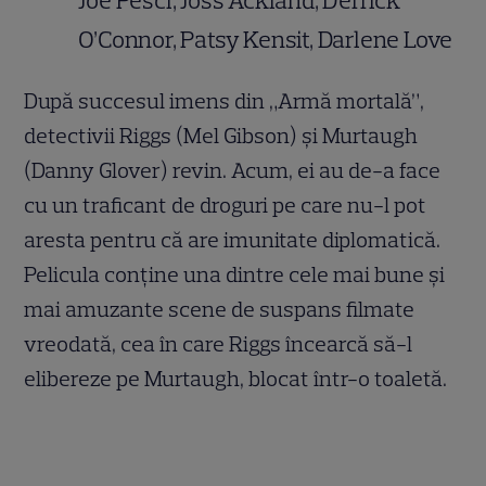
Joe Pesci, Joss Ackland, Derrick
O’Connor, Patsy Kensit, Darlene Love
După succesul imens din „Armă mortală”,
detectivii Riggs (Mel Gibson) şi Murtaugh
(Danny Glover) revin. Acum, ei au de-a face
cu un traficant de droguri pe care nu-l pot
aresta pentru că are imunitate diplomatică.
Pelicula conţine una dintre cele mai bune şi
mai amuzante scene de suspans filmate
vreodată, cea în care Riggs încearcă să-l
elibereze pe Murtaugh, blocat într-o toaletă.