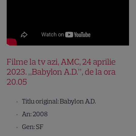
Filme la tv azi, AMC, 24 aprilie
2023. „Babylon A.D.”, de la ora
20.05
Titlu original: Babylon A.D.
An: 2008
Gen: SF