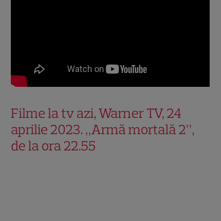
Filme la tv azi, Warner TV, 24
aprilie 2023. „Armă mortală 2”,
de la ora 22.55