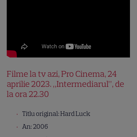
Filme la tv azi, Pro Cinema, 24
aprilie 2023. „Intermediarul”, de
la ora 22.30
Titlu original: Hard Luck
An: 2006