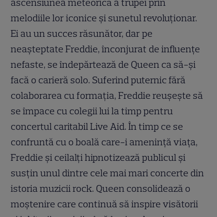
ascensiunea meteorică a trupei prin
melodiile lor iconice şi sunetul revoluţionar.
Ei au un succes răsunător, dar pe
neaşteptate Freddie, înconjurat de influenţe
nefaste, se îndepărtează de Queen ca să-şi
facă o carieră solo. Suferind puternic fără
colaborarea cu formaţia, Freddie reuşeşte să
se împace cu colegii lui la timp pentru
concertul caritabil Live Aid. În timp ce se
confruntă cu o boală care-i ameninţă viaţa,
Freddie şi ceilalţi hipnotizează publicul şi
susţin unul dintre cele mai mari concerte din
istoria muzicii rock. Queen consolidează o
moştenire care continuă să inspire visătorii