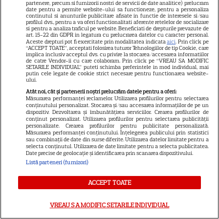
partenere, precum si furnizorii nostri de servicii de date analitice) prelucram
date pentru a permite website-ului sa functioneze, pentru a personaliza
continutul si anunturile publicitare afisate in functie de interesele si/sau
profilul dvs., pentru a va oferi functionalitati aferente retelelor de socializare
PE ACELAȘI SUBIECT
si pentru a analiza traficul pe website. Beneficiati de drepturile prevazute de
art. 15-22 din GDPR in legatura cu prelucrarea datelor cu caracter personal.
Aceste drepturi pot fi exercitate prin modalitatea indicata
aici
. Prin click pe
Filme la TV, 12 februarie 2026. „J. Edgar”
I Wa
“ACCEPT TOATE”, acceptati folosirea tuturor Tehnologiilor de tip Cookie, care
implica inclusiv acceptul dvs. cu privire la stocarea/accesarea informatiilor
ă a
cu Leonardo DiCaprio și „Jack Ryan” cu
Port
de catre Vendor-ii cu care colaboram. Prin click pe “VREAU SA MODIFIC
SETARILE INDIVIDUAL” puteti schimba preferintele in mod individual, mai
Chris Pine
Hous
putin cele legate de cookie strict necesare pentru functionarea website-
pers
ului.
Citește mai multe
Atât noi, cât și partenerii noștri prelucrăm datele pentru a oferi:
Măsurarea performanței reclamelor. Utilizarea profilurilor pentru selectarea
Citeș
conținutului personalizat. Stocarea și/sau accesarea informațiilor de pe un
dispozitiv. Dezvoltarea și îmbunătățirea serviciilor. Crearea profilurilor de
conținut personalizat. Utilizarea profilurilor pentru selectarea publicității
personalizate. Crearea profilurilor pentru publicitate personalizată.
Măsurarea performanței conținutului. Înțelegerea publicului prin statistici
Actorii turci ai
sau combinații de date din surse diferite. Utilizarea datelor limitate pentru a
selecta conținutul. Utilizarea de date limitate pentru a selecta publicitatea.
Date precise de geolocație și identificarea prin scanarea dispozitivului.
momentului
Listă parteneri (furnizori)
ACCEPT TOATE
VREAU SA MODIFIC SETARILE INDIVIDUAL
VEDETE STRĂINE