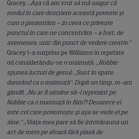
Gracey.
„Așa că am vrut să mă asigur că
modul în care descriem această poveste și
cum o prezentăm ​​– în ceea ce privește
punctul în care ne concentrăm – a fost, de
asemenea, unic din punct de vedere creativ.”
Gracey l-a surprins pe Williams în repetate
ori considerându-se o maimuță.
„Robbie
spunea lucruri de genul: „Sunt în spate,
dansând ca o maimuță”. După un timp, m-am
gândit „Nu ar fi uimitor să-l reprezint pe
Robbie ca o maimuță în film?! Deoarece el
este cel care povestește și așa se vede el pe
sine.” „Viața mea pare să fie întotdeauna un
act de mers pe sfoară fără plasă ​de