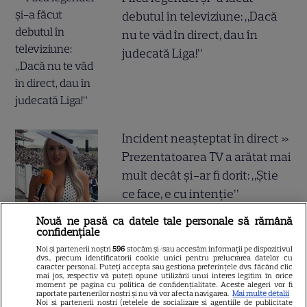
debutul în televiziune: „Dacă
nu te văd în direct, dau în
judecată Liga!”
Incident neașteptat în direct »
Prezentatoarea TV a arătat mai
mult decât și-ar fi dorit: „Știe
ce face, e cu intenție”
Nouă ne pasă ca datele tale personale să rămână
confidențiale
Noi și partenerii noștri
596
stocăm și/sau accesăm informații pe dispozitivul
E oficial! Ce a decis Ilie Bolojan,
dvs., precum identificatorii cookie unici pentru prelucrarea datelor cu
caracter personal. Puteți accepta sau gestiona preferințele dvs. făcând clic
cu puțin timp în urmă! Toată
mai jos, respectiv vă puteți opune utilizării unui interes legitim în orice
moment pe pagina cu politica de confidențialitate. Aceste alegeri vor fi
lumea vorbește acum despre
raportate partenerilor noștri și nu vă vor afecta navigarea.
Mai multe detalii
Noi si partenerii nostri (retelele de socializare si agentiile de publicitate