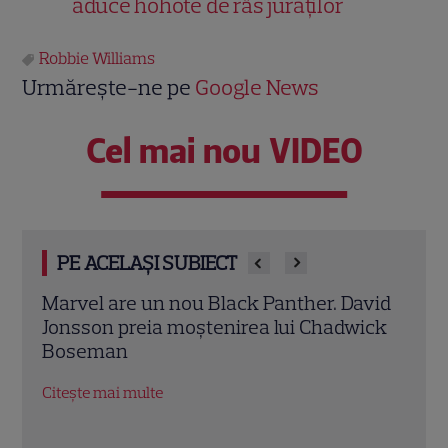
aduce hohote de râs juraților
Robbie Williams
Urmărește-ne pe
Google News
Cel mai nou VIDEO
PE ACELAȘI SUBIECT
vid
Ryan Gosling este noul Ghost Rider din
Mery
ick
Universul Marvel. Anunțul făcut la
Anne
Comic-Con i-a entuziasmat pe fani
„Dia
salar
Citește mai multe
Citeș