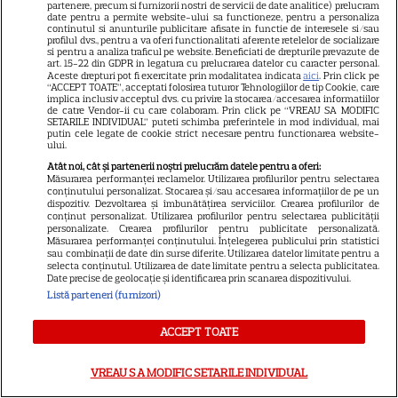
asta
partenere, precum si furnizorii nostri de servicii de date analitice) prelucram
date pentru a permite website-ului sa functioneze, pentru a personaliza
continutul si anunturile publicitare afisate in functie de interesele si/sau
profilul dvs., pentru a va oferi functionalitati aferente retelelor de socializare
si pentru a analiza traficul pe website. Beneficiati de drepturile prevazute de
art. 15-22 din GDPR in legatura cu prelucrarea datelor cu caracter personal.
Aceste drepturi pot fi exercitate prin modalitatea indicata
aici
. Prin click pe
“ACCEPT TOATE”, acceptati folosirea tuturor Tehnologiilor de tip Cookie, care
implica inclusiv acceptul dvs. cu privire la stocarea/accesarea informatiilor
de catre Vendor-ii cu care colaboram. Prin click pe “VREAU SA MODIFIC
SETARILE INDIVIDUAL” puteti schimba preferintele in mod individual, mai
Tragedia înfiorătoare a
putin cele legate de cookie strict necesare pentru functionarea website-
ului.
momentului în România!
Atât noi, cât și partenerii noștri prelucrăm datele pentru a oferi:
Măsurarea performanței reclamelor. Utilizarea profilurilor pentru selectarea
Artista noastră și-a luat Adio
conținutului personalizat. Stocarea și/sau accesarea informațiilor de pe un
pe Facebook și a murit! Am
dispozitiv. Dezvoltarea și îmbunătățirea serviciilor. Crearea profilurilor de
conținut personalizat. Utilizarea profilurilor pentru selectarea publicității
aflat chiar acum și nu ne mai
personalizate. Crearea profilurilor pentru publicitate personalizată.
Măsurarea performanței conținutului. Înțelegerea publicului prin statistici
revenim din șoc! Ce i s-a
sau combinații de date din surse diferite. Utilizarea datelor limitate pentru a
selecta conținutul. Utilizarea de date limitate pentru a selecta publicitatea.
întâmplat este crunt
Date precise de geolocație și identificarea prin scanarea dispozitivului.
Listă parteneri (furnizori)
ACCEPT TOATE
SERIALE
VREAU SA MODIFIC SETARILE INDIVIDUAL