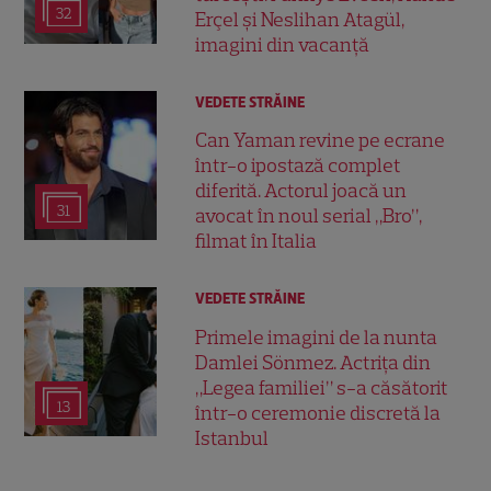
32
Erçel și Neslihan Atagül,
imagini din vacanță
VEDETE STRĂINE
Can Yaman revine pe ecrane
într-o ipostază complet
diferită. Actorul joacă un
31
avocat în noul serial „Bro”,
filmat în Italia
VEDETE STRĂINE
Primele imagini de la nunta
Damlei Sönmez. Actrița din
„Legea familiei” s-a căsătorit
13
într-o ceremonie discretă la
Istanbul