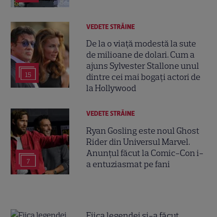
VEDETE STRĂINE
De la o viață modestă la sute
de milioane de dolari. Cum a
ajuns Sylvester Stallone unul
15
dintre cei mai bogați actori de
la Hollywood
VEDETE STRĂINE
Ryan Gosling este noul Ghost
Rider din Universul Marvel.
Anunțul făcut la Comic-Con i-
7
a entuziasmat pe fani
Fiica legendei și-a făcut