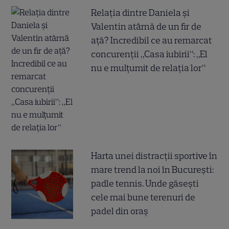
Relația dintre Daniela și
Valentin atârnă de un fir de
ață? Incredibil ce au remarcat
concurenții „Casa iubirii”: „El
nu e mulțumit de relația lor”
Harta unei distracții sportive în
mare trend la noi în București:
padle tennis. Unde găsești
cele mai bune terenuri de
padel din oraș