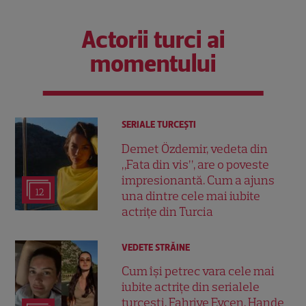
Actorii turci ai
momentului
SERIALE TURCEŞTI
Demet Özdemir, vedeta din
„Fata din vis”, are o poveste
impresionantă. Cum a ajuns
12
una dintre cele mai iubite
actrițe din Turcia
VEDETE STRĂINE
Cum își petrec vara cele mai
iubite actrițe din serialele
turcești. Fahriye Evcen, Hande