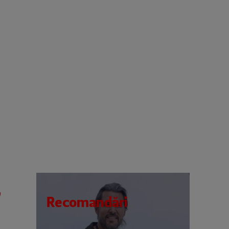
”
Recomandări