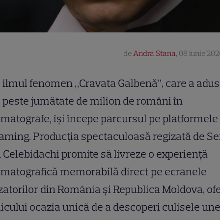
de
Andra Stana
,
08 iunie 202
ilmul fenomen „Cravata Galbenă”, care a adus
peste jumătate de milion de români în
matografe, își începe parcursul pe platformele
aming. Producția spectaculoasă regizată de Se
 Celebidachi promite să livreze o experiență
ematografică memorabilă direct pe ecranele
izatorilor din România și Republica Moldova, of
icului ocazia unică de a descoperi culisele une