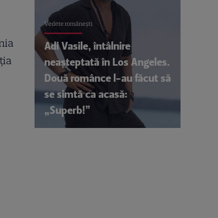
Vedete româneşti
nia
Adi Vasile, întâlnire
ția
neașteptată în Los Angeles.
Două românce l-au făcut să
se simtă ca acasă:
„Superb!”