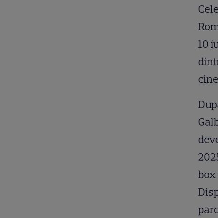
Cele
Româ
10 i
dint
cin
După
Galb
deve
2025
box 
Disp
parc