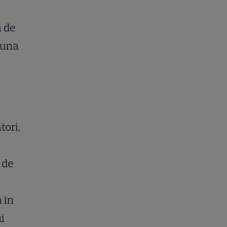
a de
i una
tori,
 de
 în
i