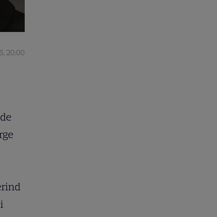
6, 20:00
 de
rge
erind
i