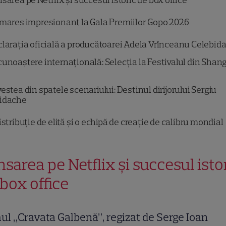
sarea pe Netflix și succesul istoric de box office
mares impresionant la Gala Premiilor Gopo 2026
larația oficială a producătoarei Adela Vrînceanu Celebid
unoaștere internațională: Selecția la Festivalul din Shan
estea din spatele scenariului: Destinul dirijorului Sergiu
bidache
istribuție de elită și o echipă de creație de calibru mondial
sarea pe Netflix și succesul isto
box office
ul „Cravata Galbenă”, regizat de Serge Ioan