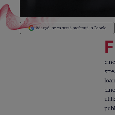
Adaugă-ne ca sursă preferată în Google
F
cine
stre
Ioan
cin
util
publ