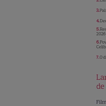
2
Lan
3
Pal
4
Dec
5
Rec
2026
6
Pov
Celi
7
O d
Lan
de 
Film