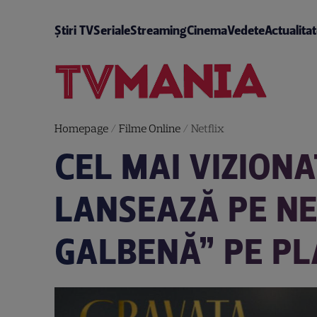
Știri TV
Seriale
Streaming
Cinema
Vedete
Actualita
Homepage
/
Filme Online
/
Netflix
CEL MAI VIZION
LANSEAZĂ PE NE
GALBENĂ” PE P