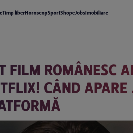
te
Timp liber
Horoscop
Sport
Shop
eJobs
Imobiliare
AT FILM ROMÂNESC A
TFLIX! CÂND APARE
LATFORMĂ