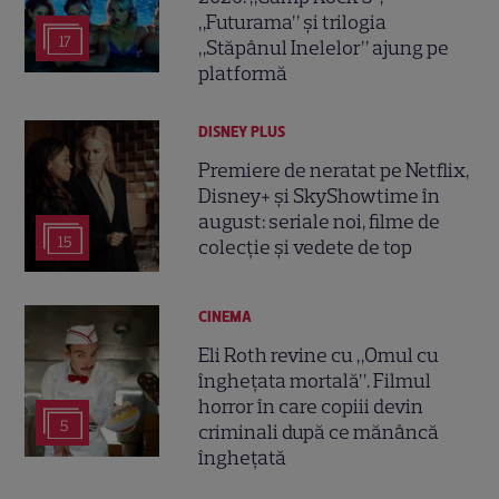
„Futurama” și trilogia
17
„Stăpânul Inelelor” ajung pe
platformă
DISNEY PLUS
Premiere de neratat pe Netflix,
Disney+ și SkyShowtime în
august: seriale noi, filme de
15
colecție și vedete de top
CINEMA
Eli Roth revine cu „Omul cu
înghețata mortală”. Filmul
horror în care copiii devin
5
criminali după ce mănâncă
înghețată