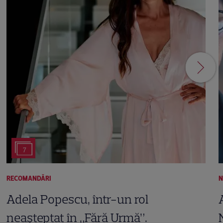
7
RECOMANDĂRI
N
Adela Popescu, într-un rol
neașteptat în „Fără Urmă”.