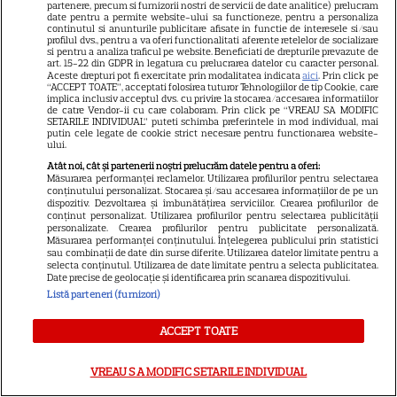
vândă casa din cauza
partenere, precum si furnizorii nostri de servicii de date analitice) prelucram
date pentru a permite website-ului sa functioneze, pentru a personaliza
14
salariului mic: Câți bani a
continutul si anunturile publicitare afisate in functie de interesele si/sau
profilul dvs., pentru a va oferi functionalitati aferente retelelor de socializare
primit de fapt
si pentru a analiza traficul pe website. Beneficiati de drepturile prevazute de
art. 15-22 din GDPR in legatura cu prelucrarea datelor cu caracter personal.
Aceste drepturi pot fi exercitate prin modalitatea indicata
aici
. Prin click pe
“ACCEPT TOATE”, acceptati folosirea tuturor Tehnologiilor de tip Cookie, care
VEDETE STRĂINE
implica inclusiv acceptul dvs. cu privire la stocarea/accesarea informatiilor
de catre Vendor-ii cu care colaboram. Prin click pe “VREAU SA MODIFIC
Elon Musk, atac la adresa
SETARILE INDIVIDUAL” puteti schimba preferintele in mod individual, mai
putin cele legate de cookie strict necesare pentru functionarea website-
regizorului premiat cu Oscar
ului.
care a realizat documentarul
Atât noi, cât și partenerii noștri prelucrăm datele pentru a oferi:
Măsurarea performanței reclamelor. Utilizarea profilurilor pentru selectarea
14
despre viața sa. Filmul are 232
conținutului personalizat. Stocarea și/sau accesarea informațiilor de pe un
de minute
dispozitiv. Dezvoltarea și îmbunătățirea serviciilor. Crearea profilurilor de
conținut personalizat. Utilizarea profilurilor pentru selectarea publicității
personalizate. Crearea profilurilor pentru publicitate personalizată.
Măsurarea performanței conținutului. Înțelegerea publicului prin statistici
VEDETE STRĂINE
sau combinații de date din surse diferite. Utilizarea datelor limitate pentru a
selecta conținutul. Utilizarea de date limitate pentru a selecta publicitatea.
Date precise de geolocație și identificarea prin scanarea dispozitivului.
Marvel are un nou Black
Listă parteneri (furnizori)
Panther. David Jonsson preia
moștenirea lui Chadwick
ACCEPT TOATE
3
Boseman
VREAU SA MODIFIC SETARILE INDIVIDUAL