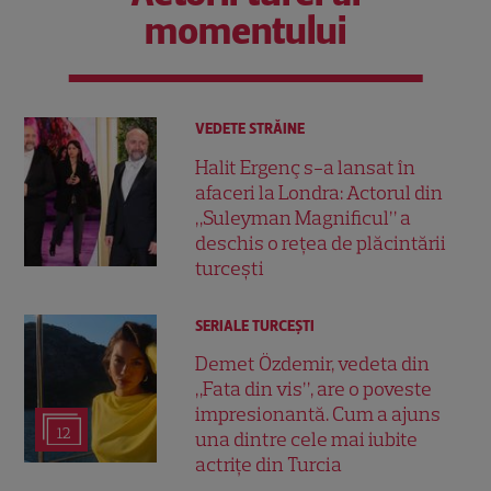
momentului
VEDETE STRĂINE
Halit Ergenç s-a lansat în
afaceri la Londra: Actorul din
„Suleyman Magnificul” a
deschis o rețea de plăcintării
turcești
SERIALE TURCEŞTI
Demet Özdemir, vedeta din
„Fata din vis”, are o poveste
impresionantă. Cum a ajuns
12
una dintre cele mai iubite
actrițe din Turcia