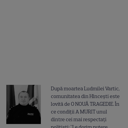
După moartea Ludmilei Vartic,
comunitatea din Hîncești este
lovită de O NOUĂ TRAGEDIE. În
ce condiții A MURIT unul
dintre cei mai respectați
polițiști: "Le dorim putere,