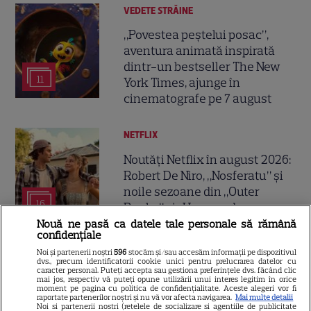
VEDETE STRĂINE
„Povestea peștelui posac”,
aventura animată inspirată
dintr-un bestseller The New
11
York Times, ajunge în
cinematografe pe 7 august
NETFLIX
Noutăți Netflix în august 2026:
Robert De Niro, „Nosferatu” și
noile sezoane din „Outer
16
Banks” și „Un veac de
singurătate”
Nouă ne pasă ca datele tale personale să rămână
confidențiale
Noi și partenerii noștri
596
stocăm și/sau accesăm informații pe dispozitivul
VEDETE STRĂINE
dvs., precum identificatorii cookie unici pentru prelucrarea datelor cu
caracter personal. Puteți accepta sau gestiona preferințele dvs. făcând clic
mai jos, respectiv vă puteți opune utilizării unui interes legitim în orice
Sean Astin din „Stăpânul
moment pe pagina cu politica de confidențialitate. Aceste alegeri vor fi
raportate partenerilor noștri și nu vă vor afecta navigarea.
Mai multe detalii
Inelelor” a fost nevoit să își
Noi si partenerii nostri (retelele de socializare si agentiile de publicitate