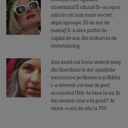
showbizul! E oficial! Și-au spus
adio în cel mai mare secret,
după aproape 20 de ani de
mariaj! S-a ales praful de
cuplul de aur din industria de
entertaining
Așa arată azi fosta vedetă sexy
din România! A dat aparițiile
excentrice pe Biserică și Biblia
i-a devenit cel mai de preț
accesoriu! Uită-te bine la ea, îți
dai seama cine e în poză? Ai
văzut-o ani de zile la TV!!