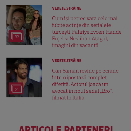
VEDETE STRĂINE
Cum își petrec vara cele mai
iubite actrițe din serialele
turcești. Fahriye Evcen, Hande
32
Erçel și Neslihan Atagül,
imagini din vacanță
VEDETE STRĂINE
Can Yaman revine pe ecrane
într-o ipostază complet
diferită. Actorul joacă un
31
avocat în noul serial „Bro”,
filmat în Italia
ARTICOLE PARTENERI