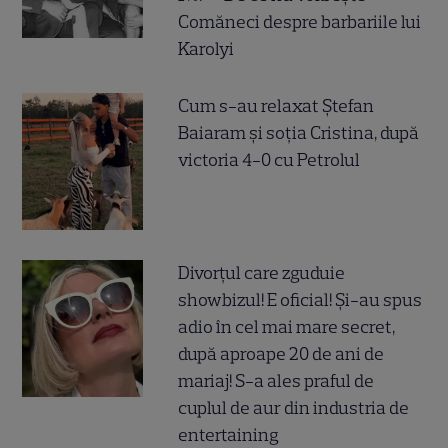
Comăneci despre barbariile lui
Karolyi
Cum s-au relaxat Ștefan
Baiaram și soția Cristina, după
victoria 4-0 cu Petrolul
Divorțul care zguduie
showbizul! E oficial! Și-au spus
adio în cel mai mare secret,
după aproape 20 de ani de
mariaj! S-a ales praful de
cuplul de aur din industria de
entertaining