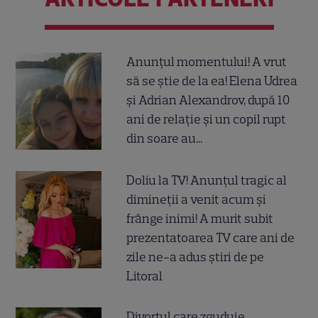
Anunțul momentului! A vrut
să se știe de la ea! Elena Udrea
și Adrian Alexandrov, după 10
ani de relație și un copil rupt
din soare au...
Doliu la TV! Anunțul tragic al
dimineții a venit acum și
frânge inimi! A murit subit
prezentatoarea TV care ani de
zile ne-a adus știri de pe
Litoral
Divorțul care zguduie