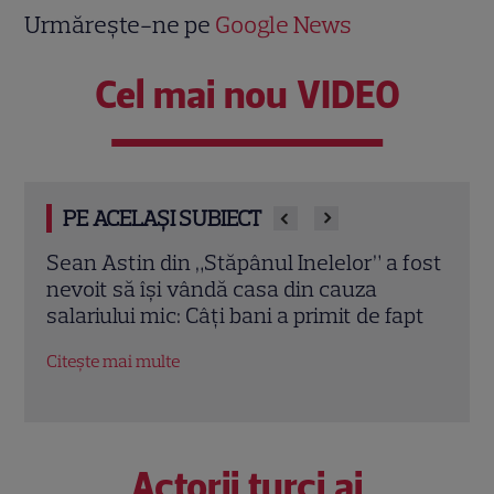
Urmărește-ne pe
Google News
Cel mai nou VIDEO
PE ACELAȘI SUBIECT
 fost
Elon Musk, atac la adresa regizorului
Marv
premiat cu Oscar care a realizat
Jons
apt
documentarul despre viața sa. Filmul are
Bos
232 de minute
Citeș
Citește mai multe
Actorii turci ai