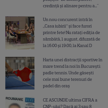
credință și alinare pentru a..."
Un nou concurent intră în
„Casa iubirii” și face furori
printre fete! Nu ratați ediția de
sâmbătă, 1 august, difuzată de
la 16:00 și 19:00, la Kanal D
Harta unei distracții sportive în
mare trend la noi în București:
padle tennis. Unde găsești
cele mai bune terenuri de
padel din oraș
CE ASCUNDE ultima CIFRA a
CNP-ului? Dacă ai 3 sau 8