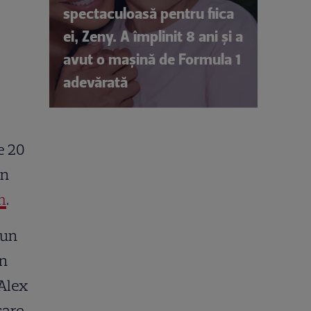
spectaculoasă pentru fiica
ei, Zeny. A împlinit 8 ani și a
avut o mașină de Formula 1
adevărată
e 20
în
m
.
 un
an
(Alex
care