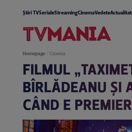
Știri TV
Seriale
Streaming
Cinema
Vedete
Actualita
Homepage
/
Cinema
FILMUL „TAXIME
BÎRLĂDEANU ȘI 
CÂND E PREMIER