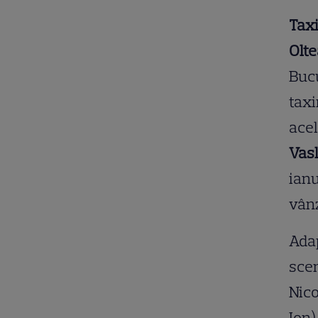
Taxi
Olt
Bucu
taxi
acel
Vas
ianu
vânz
Adap
scen
Nico
Ion)