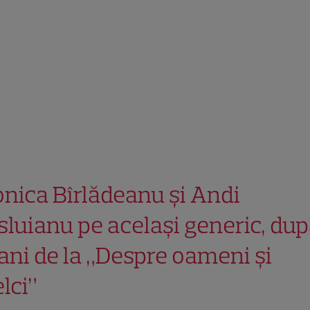
nica Bîrlădeanu și Andi
sluianu pe același generic, du
 ani de la „Despre oameni și
lci”