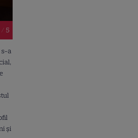
 / 5
 s-a
ial,
te
stul
fil
ni și