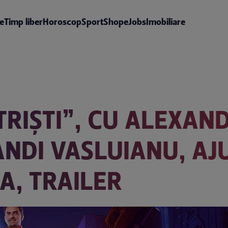
te
Timp liber
Horoscop
Sport
Shop
eJobs
Imobiliare
TRIȘTI”, CU ALEXAN
ANDI VASLUIANU, AJ
A, TRAILER