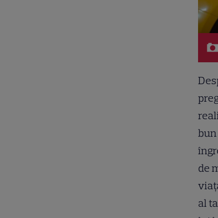
Desp
preg
real
bun 
îngr
de m
viaț
al t