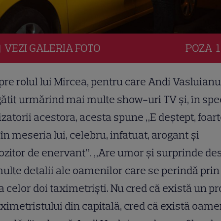
VEZI
GALERIA
FOTO
POZA
1
re rolul lui Mircea, pentru care Andi Vasluianu
ătit urmărind mai multe show-uri TV și, în spec
izatorii acestora, acesta spune „E deștept, foar
în meseria lui, celebru, infatuat, arogant și
ozitor de enervant”. „Are umor și surprinde de
ulte detalii ale oamenilor care se perindă prin
a celor doi taximetriști. Nu cred că există un pro
aximetristului din capitală, cred că există oame