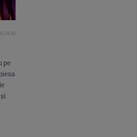
3, 14:30
u pe
 piesa
de
și