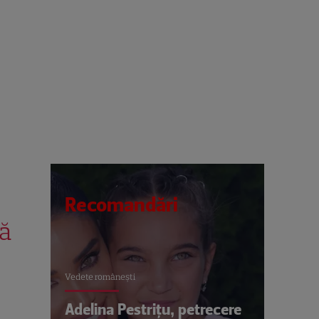
Recomandări
pă
Vedete româneşti
Adelina Pestrițu, petrecere