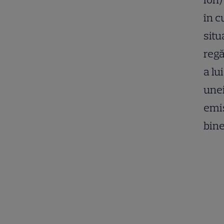
în c
situ
regă
a lu
unei
emis
bine