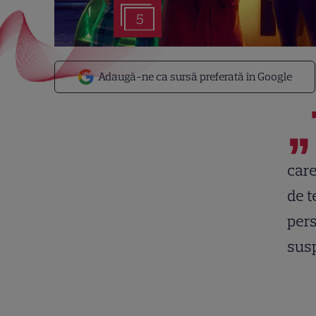
5
Adaugă-ne ca sursă preferată în Google
„
care
de t
pers
sus