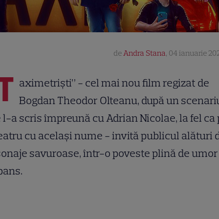
de
Andra Stana
,
04 ianuarie 202
T
aximetriști” - cel mai nou film regizat de
Bogdan Theodor Olteanu, după un scenari
 l-a scris împreună cu Adrian Nicolae, la fel ca
eatru cu același nume - invită publicul alături 
onaje savuroase, într-o poveste plină de umor 
pans.