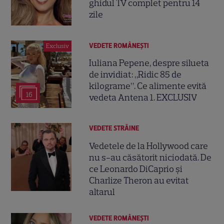
ghidul TV complet pentru 14
zile
VEDETE ROMÂNEŞTI
Exclusiv
Iuliana Pepene, despre silueta
de invidiat: „Ridic 85 de
kilograme”. Ce alimente evită
16
vedeta Antena 1. EXCLUSIV
VEDETE STRĂINE
Vedetele de la Hollywood care
nu s-au căsătorit niciodată. De
ce Leonardo DiCaprio și
Charlize Theron au evitat
altarul
VEDETE ROMÂNEŞTI