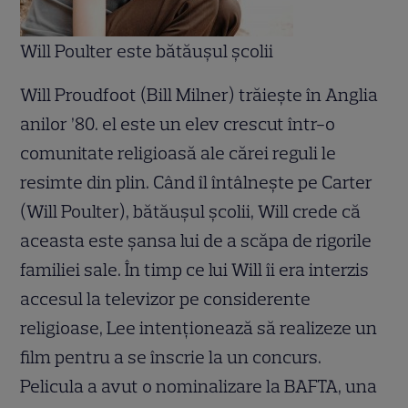
Will Poulter este bătăuşul şcolii
Will Proudfoot (Bill Milner) trăieşte în Anglia
anilor ’80. el este un elev crescut într-o
comunitate religioasă ale cărei reguli le
resimte din plin. Când îl întâlneşte pe Carter
(Will Poulter), bătăuşul şcolii, Will crede că
aceasta este şansa lui de a scăpa de rigorile
familiei sale. În timp ce lui Will îi era interzis
accesul la televizor pe considerente
religioase, Lee intenţionează să realizeze un
film pentru a se înscrie la un concurs.
Pelicula a avut o nominalizare la BAFTA, una