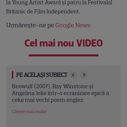
la Young Artist Award şi patru la Festivalul
Britanic de Film Independent.
Urmărește-ne pe
Google News
Cel mai nou VIDEO
PE ACELAȘI SUBIECT
Jack Ryan: Agentul din umbră (2014).
Avia
ă a
Chris Pine și Kevin Costner, într-o cursă
lui 
contra cronometru pentru salvarea
de î
economiei americane
Citeș
Citește mai multe