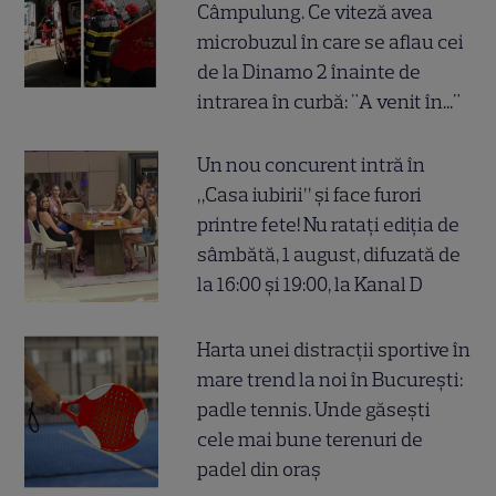
Câmpulung. Ce viteză avea
microbuzul în care se aflau cei
de la Dinamo 2 înainte de
intrarea în curbă: "A venit în..."
Un nou concurent intră în
„Casa iubirii” și face furori
printre fete! Nu ratați ediția de
sâmbătă, 1 august, difuzată de
la 16:00 și 19:00, la Kanal D
Harta unei distracții sportive în
mare trend la noi în București:
padle tennis. Unde găsești
cele mai bune terenuri de
padel din oraș