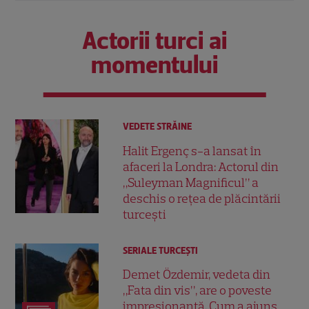
Actorii turci ai
momentului
VEDETE STRĂINE
Halit Ergenç s-a lansat în
afaceri la Londra: Actorul din
„Suleyman Magnificul” a
deschis o rețea de plăcintării
turcești
SERIALE TURCEŞTI
Demet Özdemir, vedeta din
„Fata din vis”, are o poveste
impresionantă. Cum a ajuns