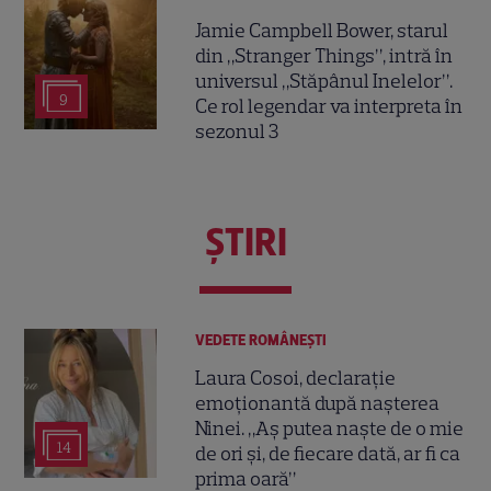
Jamie Campbell Bower, starul
din „Stranger Things”, intră în
universul „Stăpânul Inelelor”.
9
Ce rol legendar va interpreta în
sezonul 3
ŞTIRI
VEDETE ROMÂNEŞTI
Laura Cosoi, declarație
emoționantă după nașterea
Ninei. „Aș putea naște de o mie
14
de ori și, de fiecare dată, ar fi ca
prima oară”