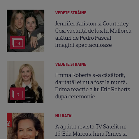
VEDETE STRĂINE
Jennifer Aniston și Courteney
Cox, vacanță de lux în Mallorca
alături de Pedro Pascal.
14
Imagini spectaculoase
VEDETE STRĂINE
Emma Roberts s-a căsătorit,
dar tatăl ei nu a fost la nuntă.
Prima reacție a lui Eric Roberts
9
după ceremonie
NU RATA!
A apărut revista TV Satelit nr.
16! Eda Marcus, Irina Rimes și