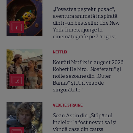
„Povestea peștelui posac”,
aventura animată inspirată
dintr-un bestseller The New
11
York Times, ajunge în
cinematografe pe 7 august
NETFLIX
Noutăți Netflix în august 2026:
Robert De Niro, „Nosferatu” și
noile sezoane din „Outer
16
Banks” și „Un veac de
singurătate”
VEDETE STRĂINE
Sean Astin din „Stăpânul
Inelelor” a fost nevoit să își
vândă casa din cauza