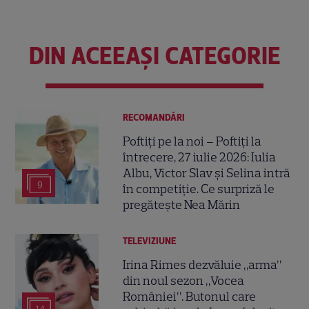
DIN ACEEAȘI CATEGORIE
RECOMANDĂRI
Poftiți pe la noi – Poftiți la
întrecere, 27 iulie 2026: Iulia
Albu, Victor Slav și Selina intră
9
în competiție. Ce surpriză le
pregătește Nea Mărin
TELEVIZIUNE
Irina Rimes dezvăluie „arma”
din noul sezon „Vocea
României”. Butonul care