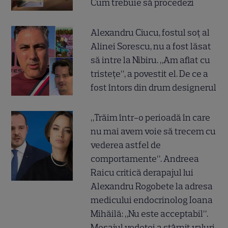
Cum trebuie să procedezi
Alexandru Ciucu, fostul soț al
Alinei Sorescu, nu a fost lăsat
să intre la Nibiru. „Am aflat cu
tristețe”, a povestit el. De ce a
fost întors din drum designerul
„Trăim într-o perioadă în care
nu mai avem voie să trecem cu
vederea astfel de
comportamente”. Andreea
Raicu critică derapajul lui
Alexandru Rogobete la adresa
medicului endocrinolog Ioana
Mihăilă: „Nu este acceptabil”.
Mesajul vedetei a stârnit valuri