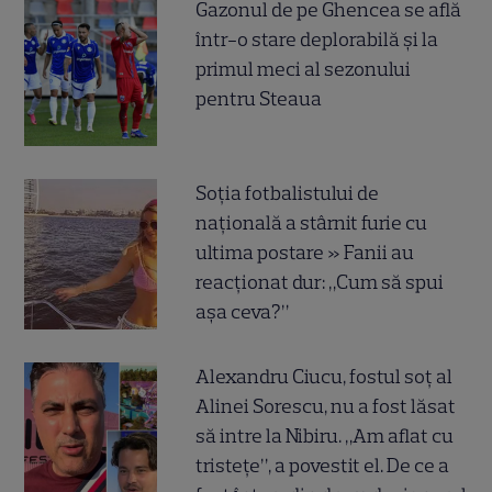
Gazonul de pe Ghencea se află
într-o stare deplorabilă și la
primul meci al sezonului
pentru Steaua
Soția fotbalistului de
națională a stârnit furie cu
ultima postare » Fanii au
reacționat dur: „Cum să spui
așa ceva?”
Alexandru Ciucu, fostul soț al
Alinei Sorescu, nu a fost lăsat
să intre la Nibiru. „Am aflat cu
tristețe”, a povestit el. De ce a