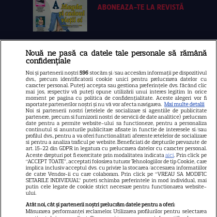
ABONEAZA-TE LA REVISTĂ
Nouă ne pasă ca datele tale personale să rămână
Libertatea
confidențiale
Libertatea pentru femei
Noi și partenerii noștri
596
stocăm și/sau accesăm informații pe dispozitivul
dvs., precum identificatorii cookie unici pentru prelucrarea datelor cu
GSP
caracter personal. Puteți accepta sau gestiona preferințele dvs. făcând clic
mai jos, respectiv vă puteți opune utilizării unui interes legitim în orice
Știri mondene
moment pe pagina cu politica de confidențialitate. Aceste alegeri vor fi
raportate partenerilor noștri și nu vă vor afecta navigarea.
Mai multe detalii
Noi si partenerii nostri (retelele de socializare si agentiile de publicitate
Avantaje
partenere, precum si furnizorii nostri de servicii de date analitice) prelucram
date pentru a permite website-ului sa functioneze, pentru a personaliza
Elle
continutul si anunturile publicitare afisate in functie de interesele si/sau
profilul dvs., pentru a va oferi functionalitati aferente retelelor de socializare
Unica
si pentru a analiza traficul pe website. Beneficiati de drepturile prevazute de
art. 15-22 din GDPR in legatura cu prelucrarea datelor cu caracter personal.
Retete practice
Aceste drepturi pot fi exercitate prin modalitatea indicata
aici
. Prin click pe
“ACCEPT TOATE”, acceptati folosirea tuturor Tehnologiilor de tip Cookie, care
implica inclusiv acceptul dvs. cu privire la stocarea/accesarea informatiilor
de catre Vendor-ii cu care colaboram. Prin click pe “VREAU SA MODIFIC
SETARILE INDIVIDUAL” puteti schimba preferintele in mod individual, mai
URMĂREȘTE-NE PE
putin cele legate de cookie strict necesare pentru functionarea website-
ului.
Atât noi, cât și partenerii noștri prelucrăm datele pentru a oferi:
Măsurarea performanței reclamelor. Utilizarea profilurilor pentru selectarea