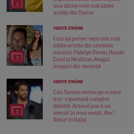
12
una dintre cele mai iubite
actrițe din Turcia
VEDETE STRĂINE
Cum își petrec vara cele mai
iubite actrițe din serialele
turcești. Fahriye Evcen, Hande
32
Erçel și Neslihan Atagül,
imagini din vacanță
VEDETE STRĂINE
Can Yaman revine pe ecrane
într-o ipostază complet
diferită. Actorul joacă un
31
avocat în noul serial „Bro”,
filmat în Italia