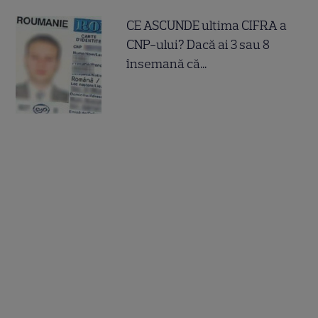
CE ASCUNDE ultima CIFRA a
CNP-ului? Dacă ai 3 sau 8
însemană că...