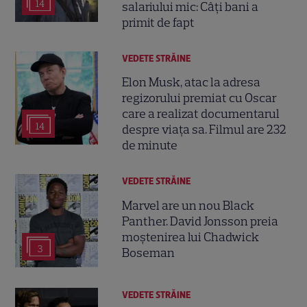
14
salariului mic: Câți bani a
primit de fapt
VEDETE STRĂINE
Elon Musk, atac la adresa
regizorului premiat cu Oscar
care a realizat documentarul
14
despre viața sa. Filmul are 232
de minute
VEDETE STRĂINE
Marvel are un nou Black
Panther. David Jonsson preia
moștenirea lui Chadwick
3
Boseman
VEDETE STRĂINE