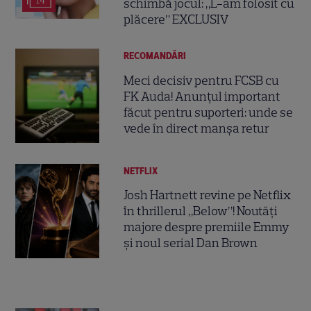
14
schimbă jocul: „L-am folosit cu
plăcere” EXCLUSIV
RECOMANDĂRI
Meci decisiv pentru FCSB cu
FK Auda! Anunțul important
făcut pentru suporteri: unde se
vede în direct manșa retur
NETFLIX
Josh Hartnett revine pe Netflix
în thrillerul „Below”! Noutăți
majore despre premiile Emmy
și noul serial Dan Brown