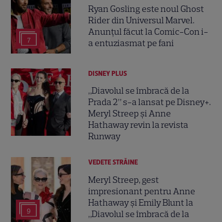
Ryan Gosling este noul Ghost
Rider din Universul Marvel.
Anunțul făcut la Comic-Con i-
7
a entuziasmat pe fani
DISNEY PLUS
„Diavolul se îmbracă de la
Prada 2” s-a lansat pe Disney+.
Meryl Streep și Anne
Hathaway revin la revista
Runway
VEDETE STRĂINE
Meryl Streep, gest
impresionant pentru Anne
Hathaway și Emily Blunt la
9
„Diavolul se îmbracă de la