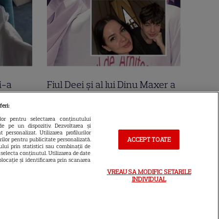
i-a
Fiul Deei și al lui Dinu Maxer a
la mare
intrat la un liceu de renume
feri:
n urmă
din București. Andreas, admis
ilor pentru selectarea conținutului
de pe un dispozitiv. Dezvoltarea și
 Cer
fără meditații, cu note maxime
 personalizat. Utilizarea profilurilor
ACCEPT TOATE
urilor pentru publicitate personalizată.
lui prin statistici sau combinații de
a selecta conținutul. Utilizarea de date
locație și identificarea prin scanarea
VREAU SA MODIFIC SETARILE
INDIVIDUAL