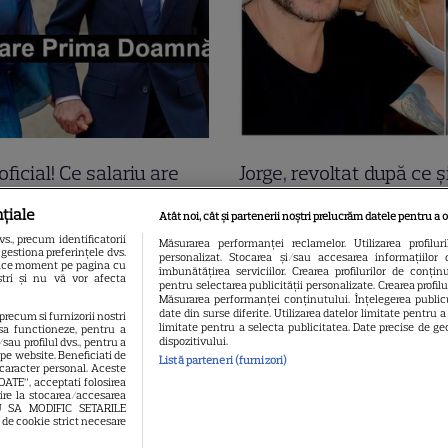
oficial! Ce salariu are
Jorge, revoltat după ce ș
a Grădinaru, dar asta
găsit apartamentul de 
țiale
Atât noi, cât și partenerii noștri prelucrăm datele pentru a o
t! Surpriza uriașă din
devastat. Ce au lăsat î
., precum identificatorii
Măsurarea performanței reclamelor. Utilizarea profilur
gestiona preferințele dvs.
personalizat. Stocarea și/sau accesarea informațiilor 
ția de avere! Da, scrie
turiștii este strigător la
 orice moment pe pagina cu
îmbunătățirea serviciilor. Crearea profilurilor de conținut
oștri și nu vă vor afecta
pentru selectarea publicității personalizate. Crearea profil
pe alb! O cheamă…
Măsurarea performanței conținutului. Înțelegerea publicu
date din surse diferite. Utilizarea datelor limitate pentru 
 precum si furnizorii nostri
limitate pentru a selecta publicitatea. Date precise de geo
sa functioneze, pentru a
dispozitivului.
sau profilul dvs., pentru a
l pe website. Beneficiati de
Listă parteneri (furnizori)
 caracter personal. Aceste
OATE”, acceptati folosirea
vire la stocarea/accesarea
EAU SA MODIFIC SETARILE
 de cookie strict necesare