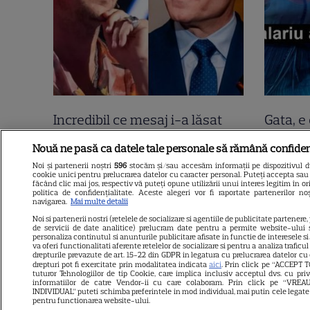
Incredibil ce mesaj i-a lăsat
Gata, e 
Tudor Chirilă lui Nicușor Dan,
Mirabel
Nouă ne pasă ca datele tale personale să rămână confiden
direct pe Facebook! 2400 de
nu e to
Noi și partenerii noștri
596
stocăm și/sau accesăm informații pe dispozitivul dvs
cookie unici pentru prelucrarea datelor cu caracter personal. Puteți accepta sau 
oameni i-au dat like lui Tudor!
declara
făcând clic mai jos, respectiv vă puteți opune utilizării unui interes legitim în
politica de confidențialitate. Aceste alegeri vor fi raportate partenerilor n
“Sunt curios cine vă…”.
negru 
navigarea.
Mai multe detalii
Noi si partenerii nostri (retelele de socializare si agentiile de publicitate partenere,
Continuarea e șah mat
de servicii de date analitice) prelucram date pentru a permite website-ului 
personaliza continutul si anunturile publicitare afisate in functie de interesele si/
va oferi functionalitati aferente retelelor de socializare si pentru a analiza traficu
drepturile prevazute de art. 15-22 din GDPR in legatura cu prelucrarea datelor cu
drepturi pot fi exercitate prin modalitatea indicata
aici
. Prin click pe “ACCEPT T
tuturor Tehnologiilor de tip Cookie, care implica inclusiv acceptul dvs. cu pri
informatiilor de catre Vendor-ii cu care colaboram. Prin click pe “VR
INDIVIDUAL” puteti schimba preferintele in mod individual, mai putin cele legate
pentru functionarea website-ului.