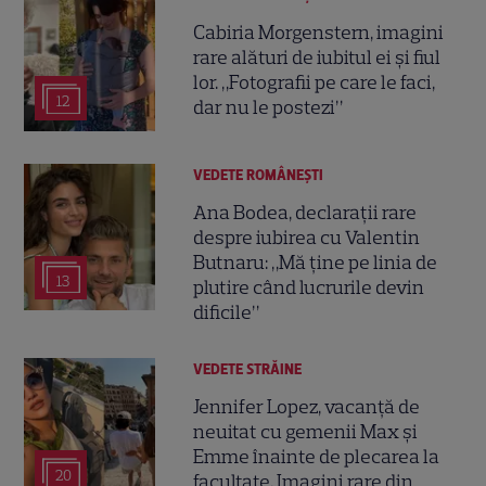
Cabiria Morgenstern, imagini
rare alături de iubitul ei și fiul
lor. „Fotografii pe care le faci,
12
dar nu le postezi”
VEDETE ROMÂNEŞTI
Ana Bodea, declarații rare
despre iubirea cu Valentin
Butnaru: „Mă ține pe linia de
13
plutire când lucrurile devin
dificile”
VEDETE STRĂINE
Jennifer Lopez, vacanță de
neuitat cu gemenii Max și
Emme înainte de plecarea la
20
facultate. Imagini rare din