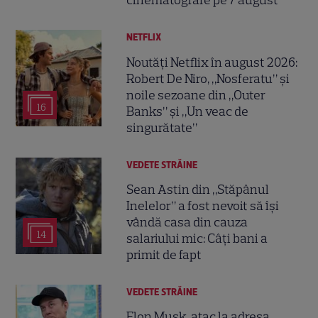
cinematografe pe 7 august
NETFLIX
Noutăți Netflix în august 2026:
Robert De Niro, „Nosferatu” și
noile sezoane din „Outer
16
Banks” și „Un veac de
singurătate”
VEDETE STRĂINE
Sean Astin din „Stăpânul
Inelelor” a fost nevoit să își
vândă casa din cauza
14
salariului mic: Câți bani a
primit de fapt
VEDETE STRĂINE
Elon Musk, atac la adresa