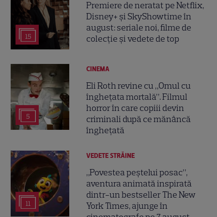
Premiere de neratat pe Netflix,
Disney+ și SkyShowtime în
august: seriale noi, filme de
15
colecție și vedete de top
CINEMA
Eli Roth revine cu „Omul cu
înghețata mortală”. Filmul
horror în care copiii devin
5
criminali după ce mănâncă
înghețată
VEDETE STRĂINE
„Povestea peștelui posac”,
aventura animată inspirată
dintr-un bestseller The New
11
York Times, ajunge în