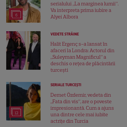
serialului „La marginea lumii”.
Va interpreta prima iubire a
6
Alyei Albora
VEDETE STRĂINE
Halit Ergenç s-a lansat în
afaceri la Londra: Actorul din
„Suleyman Magnificul” a
deschis o rețea de plăcintării
turcești
SERIALE TURCEŞTI
Demet Özdemir, vedeta din
„Fata din vis”, are o poveste
impresionantă. Cum a ajuns
12
una dintre cele mai iubite
actrițe din Turcia