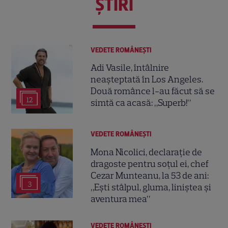
ŞTIRI
VEDETE ROMÂNEŞTI
Adi Vasile, întâlnire
neașteptată în Los Angeles.
Două românce l-au făcut să se
12
simtă ca acasă: „Superb!”
VEDETE ROMÂNEŞTI
Mona Nicolici, declarație de
dragoste pentru soțul ei, chef
Cezar Munteanu, la 53 de ani:
3
„Ești stâlpul, gluma, liniștea și
aventura mea”
VEDETE ROMÂNEŞTI