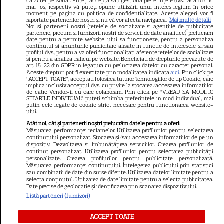
caracter personal. Puteți accepta sau gestiona preferințele dvs. făcând clic
mai jos, respectiv vă puteți opune utilizării unui interes legitim în orice
Știri mondene
moment pe pagina cu politica de confidențialitate. Aceste alegeri vor fi
raportate partenerilor noștri și nu vă vor afecta navigarea.
Mai multe detalii
Noi si partenerii nostri (retelele de socializare si agentiile de publicitate
Avantaje
partenere, precum si furnizorii nostri de servicii de date analitice) prelucram
date pentru a permite website-ului sa functioneze, pentru a personaliza
Elle
continutul si anunturile publicitare afisate in functie de interesele si/sau
profilul dvs., pentru a va oferi functionalitati aferente retelelor de socializare
Unica
si pentru a analiza traficul pe website. Beneficiati de drepturile prevazute de
art. 15-22 din GDPR in legatura cu prelucrarea datelor cu caracter personal.
Retete practice
Aceste drepturi pot fi exercitate prin modalitatea indicata
aici
. Prin click pe
“ACCEPT TOATE”, acceptati folosirea tuturor Tehnologiilor de tip Cookie, care
implica inclusiv acceptul dvs. cu privire la stocarea/accesarea informatiilor
de catre Vendor-ii cu care colaboram. Prin click pe “VREAU SA MODIFIC
SETARILE INDIVIDUAL” puteti schimba preferintele in mod individual, mai
URMĂREȘTE-NE PE
putin cele legate de cookie strict necesare pentru functionarea website-
ului.
Atât noi, cât și partenerii noștri prelucrăm datele pentru a oferi:
Măsurarea performanței reclamelor. Utilizarea profilurilor pentru selectarea
conținutului personalizat. Stocarea și/sau accesarea informațiilor de pe un
dispozitiv. Dezvoltarea și îmbunătățirea serviciilor. Crearea profilurilor de
conținut personalizat. Utilizarea profilurilor pentru selectarea publicității
Copyright
2026
Ringier Romania – Toate Drepturile rezervate
personalizate. Crearea profilurilor pentru publicitate personalizată.
Măsurarea performanței conținutului. Înțelegerea publicului prin statistici
sau combinații de date din surse diferite. Utilizarea datelor limitate pentru a
selecta conținutul. Utilizarea de date limitate pentru a selecta publicitatea.
Date precise de geolocație și identificarea prin scanarea dispozitivului.
Listă parteneri (furnizori)
Pariază responsabil! Decizia ONJN nr. 821/25.09.2025.
Jocurile de noroc sunt interzise minorilor.
ACCEPT TOATE