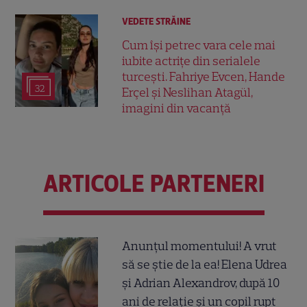
VEDETE STRĂINE
Cum își petrec vara cele mai
iubite actrițe din serialele
turcești. Fahriye Evcen, Hande
32
Erçel și Neslihan Atagül,
imagini din vacanță
ARTICOLE PARTENERI
Anunțul momentului! A vrut
să se știe de la ea! Elena Udrea
și Adrian Alexandrov, după 10
ani de relație și un copil rupt