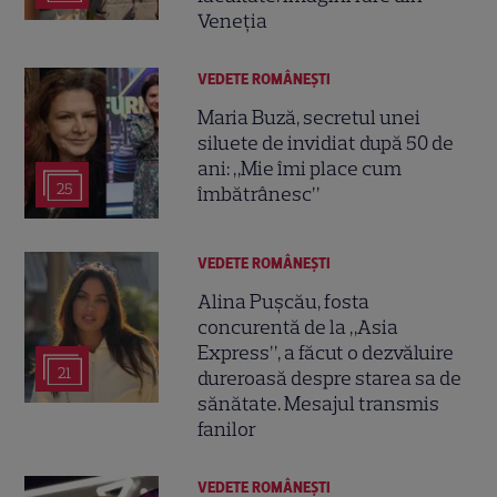
Veneția
VEDETE ROMÂNEŞTI
Maria Buză, secretul unei
siluete de invidiat după 50 de
ani: „Mie îmi place cum
25
îmbătrânesc”
VEDETE ROMÂNEŞTI
Alina Pușcău, fosta
concurentă de la „Asia
Express”, a făcut o dezvăluire
21
dureroasă despre starea sa de
sănătate. Mesajul transmis
fanilor
VEDETE ROMÂNEŞTI