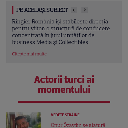
PE ACELAȘI SUBIECT
ia
„Mireasa” revine cu sezonul 14. Antena 1
„Poft
ere
a anunțat data premierei și surprizele
augu
din „Regatul inimii”
vict
pe c
Citește mai multe
Citeș
Actorii turci ai
momentului
VEDETE STRĂINE
Onur Özaydın se alătură