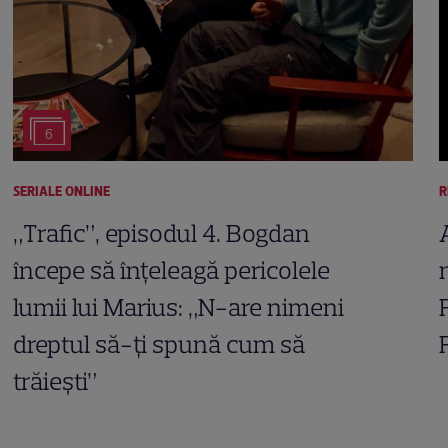
6
SERIALE ONLINE
R
„Trafic”, episodul 4. Bogdan
începe să înțeleagă pericolele
lumii lui Marius: „N-are nimeni
dreptul să-ți spună cum să
trăiești”