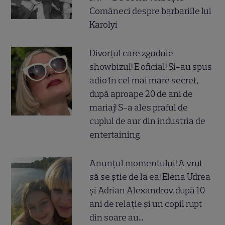
Comăneci despre barbariile lui
Karolyi
Divorțul care zguduie
showbizul! E oficial! Și-au spus
adio în cel mai mare secret,
după aproape 20 de ani de
mariaj! S-a ales praful de
cuplul de aur din industria de
entertaining
Anunțul momentului! A vrut
să se știe de la ea! Elena Udrea
și Adrian Alexandrov, după 10
ani de relație și un copil rupt
din soare au...