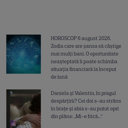
HOROSCOP 6 august 2026.
Zodia care are șansa să câștige
mai mulți bani. O oportunitate
neașteptată îi poate schimba
situația financiară la început
de lună
Daniela și Valentin, în pragul
despărțirii? Cei doi s-au strâns
în brațe și abia s-au putut opri
din plâns: „Mi-e frică...”