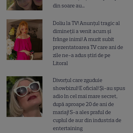
din soare au...
Doliu la TV! Anunțul tragic al
dimineții a venit acum și
frânge inimi! A murit subit
prezentatoarea TV care ani de
zile ne-a adus știri de pe
Litoral
Divorțul care zguduie
showbizul! E oficial! Și-au spus
adio în cel mai mare secret,
după aproape 20 de ani de
mariaj! S-a ales praful de
cuplul de aur din industria de
entertaining