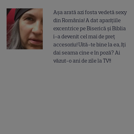
Așa arată azi fosta vedetă sexy
din România! A dat aparițiile
excentrice pe Biserică și Biblia
i-a devenit cel mai de preț
accesoriu! Uită-te bine la ea, îți
dai seama cine e în poză? Ai
văzut-o ani de zile la TV!!