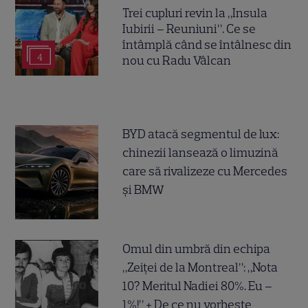
Trei cupluri revin la „Insula
Iubirii – Reuniuni”. Ce se
întâmplă când se întâlnesc din
4
nou cu Radu Vâlcan
BYD atacă segmentul de lux:
chinezii lansează o limuzină
care să rivalizeze cu Mercedes
și BMW
Omul din umbră din echipa
„Zeiței de la Montreal”: „Nota
10? Meritul Nadiei 80%. Eu –
1%!” + De ce nu vorbește