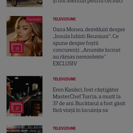
și noi aventuri pentru cei mici
TELEVIZIUNE
Exclusiv
Oana Monea, dezvăluiri despre
„Insula Iubirii: Reuniuni”. Ce
spune despre foștii
16
concurenți: „Anumite lucruri
au rămas nerezolvate”
EXCLUSIV
TELEVIZIUNE
Eren Kasikci, fost câștigător
MasterChef Turcia, a murit la
37 de ani. Bucătarul a fost găsit
17
fără viață în locuința sa
TELEVIZIUNE