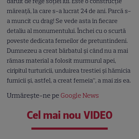
dăruit de rege soţiei lui. Este o construcţie
măreaţă, la care s-a lucrat 24 de ani. Parcă s-
a muncit cu drag! Se vede asta în fiecare
detaliu al monumentului. Închei cu o scurtă
poveste dedicata femeilor de pretuntindeni.
Dumnezeu a creat bărbatul şi când nu a mai
rămas material a folosit murmurul apei,
ciripitul turturicii, unduirea trestiei şi hărnicia
furnicii şi, astfel, a creat femeia”, a mai zis ea.
Urmărește-ne pe
Google News
Cel mai nou VIDEO