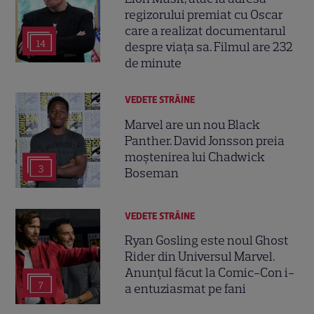
regizorului premiat cu Oscar
care a realizat documentarul
14
despre viața sa. Filmul are 232
de minute
VEDETE STRĂINE
Marvel are un nou Black
Panther. David Jonsson preia
moștenirea lui Chadwick
3
Boseman
VEDETE STRĂINE
Ryan Gosling este noul Ghost
Rider din Universul Marvel.
Anunțul făcut la Comic-Con i-
7
a entuziasmat pe fani