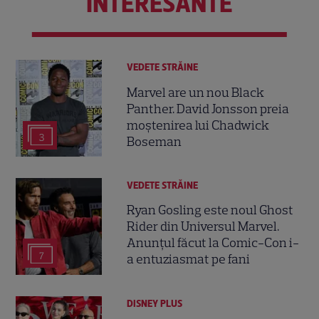
INTERESANTE
VEDETE STRĂINE
Marvel are un nou Black
Panther. David Jonsson preia
moștenirea lui Chadwick
3
Boseman
VEDETE STRĂINE
Ryan Gosling este noul Ghost
Rider din Universul Marvel.
Anunțul făcut la Comic-Con i-
7
a entuziasmat pe fani
DISNEY PLUS