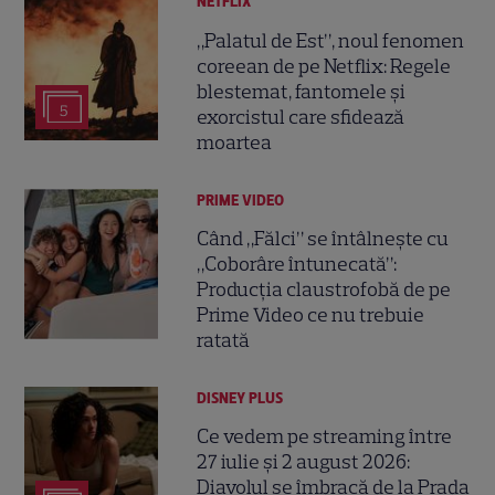
NETFLIX
„Palatul de Est”, noul fenomen
coreean de pe Netflix: Regele
blestemat, fantomele și
5
exorcistul care sfidează
moartea
PRIME VIDEO
Când „Fălci” se întâlnește cu
„Coborâre întunecată”:
Producția claustrofobă de pe
Prime Video ce nu trebuie
ratată
DISNEY PLUS
Ce vedem pe streaming între
27 iulie și 2 august 2026:
Diavolul se îmbracă de la Prada