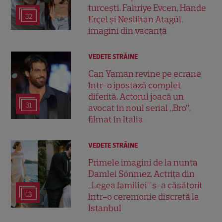
turcești. Fahriye Evcen, Hande
32
Erçel și Neslihan Atagül,
imagini din vacanță
VEDETE STRĂINE
Can Yaman revine pe ecrane
într-o ipostază complet
diferită. Actorul joacă un
31
avocat în noul serial „Bro”,
filmat în Italia
VEDETE STRĂINE
Primele imagini de la nunta
Damlei Sönmez. Actrița din
„Legea familiei” s-a căsătorit
13
într-o ceremonie discretă la
Istanbul