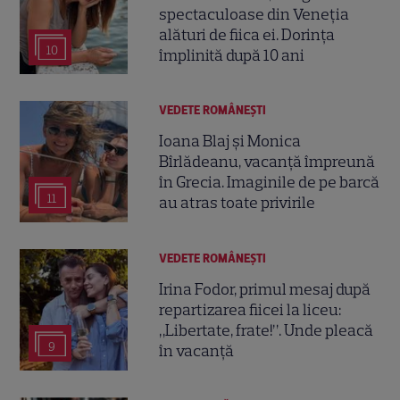
spectaculoase din Veneția
alături de fiica ei. Dorința
10
împlinită după 10 ani
VEDETE ROMÂNEŞTI
Ioana Blaj și Monica
Bîrlădeanu, vacanță împreună
în Grecia. Imaginile de pe barcă
11
au atras toate privirile
VEDETE ROMÂNEŞTI
Irina Fodor, primul mesaj după
repartizarea fiicei la liceu:
„Libertate, frate!”. Unde pleacă
9
în vacanță