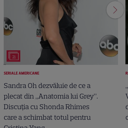
21
SERIALE AMERICANE
R
Sandra Oh dezvăluie de ce a
plecat din „Anatomia lui Grey”.
Discuția cu Shonda Rhimes
care a schimbat totul pentru
Cristina Yang