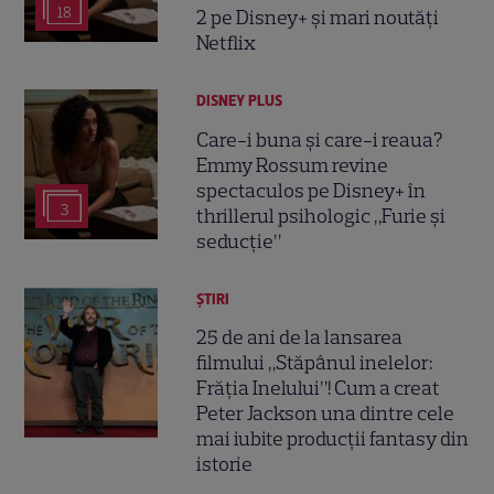
18
2 pe Disney+ și mari noutăți
Netflix
DISNEY PLUS
Care-i buna și care-i reaua?
Emmy Rossum revine
spectaculos pe Disney+ în
3
thrillerul psihologic „Furie și
seducție”
ȘTIRI
25 de ani de la lansarea
filmului „Stăpânul inelelor:
Frăția Inelului”! Cum a creat
Peter Jackson una dintre cele
mai iubite producții fantasy din
istorie