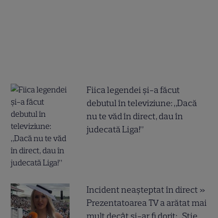
Fiica legendei și-a făcut
debutul în televiziune: „Dacă
nu te văd în direct, dau în
judecată Liga!”
Incident neașteptat în direct »
Prezentatoarea TV a arătat mai
mult decât și-ar fi dorit: „Știe