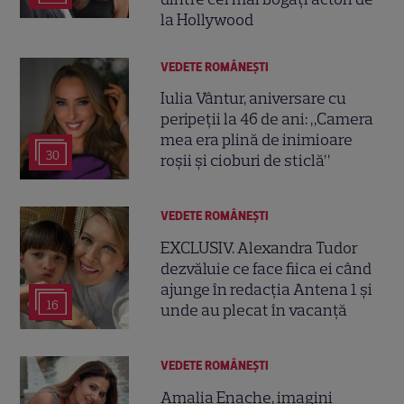
la Hollywood
VEDETE ROMÂNEŞTI
Iulia Vântur, aniversare cu
peripeții la 46 de ani: „Camera
mea era plină de inimioare
30
roșii și cioburi de sticlă”
VEDETE ROMÂNEŞTI
EXCLUSIV. Alexandra Tudor
dezvăluie ce face fiica ei când
ajunge în redacția Antena 1 și
16
unde au plecat în vacanță
VEDETE ROMÂNEŞTI
Amalia Enache, imagini