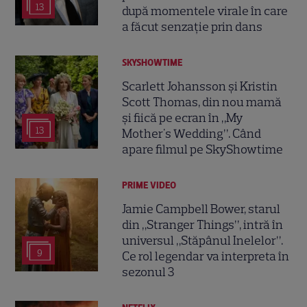
13
după momentele virale în care
a făcut senzație prin dans
SKYSHOWTIME
Scarlett Johansson și Kristin
Scott Thomas, din nou mamă
și fiică pe ecran în „My
13
Mother's Wedding”. Când
apare filmul pe SkyShowtime
PRIME VIDEO
Jamie Campbell Bower, starul
din „Stranger Things”, intră în
universul „Stăpânul Inelelor”.
9
Ce rol legendar va interpreta în
sezonul 3