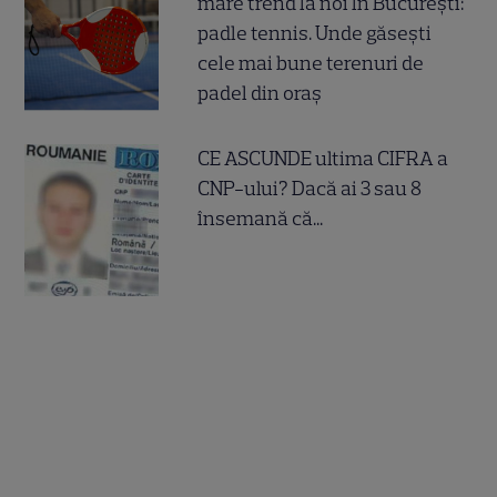
mare trend la noi în București:
padle tennis. Unde găsești
cele mai bune terenuri de
padel din oraș
CE ASCUNDE ultima CIFRA a
CNP-ului? Dacă ai 3 sau 8
însemană că...