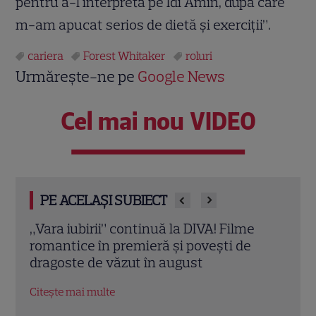
pentru a-l interpreta pe Idi Amin, după care
m-am apucat serios de dietă şi exerciţii”.
cariera
Forest Whitaker
roluri
Urmărește-ne pe
Google News
Cel mai nou VIDEO
PE ACELAȘI SUBIECT
Eva Pavel a început filmările pentru noul
Echip
sezon „Apel la consilier”. Ce pregătește
Ce p
la Kanal D
conc
Citește mai multe
Citeș