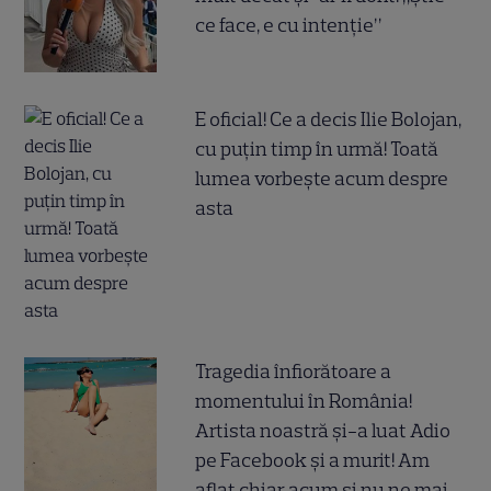
ce face, e cu intenție”
E oficial! Ce a decis Ilie Bolojan,
cu puțin timp în urmă! Toată
lumea vorbește acum despre
asta
Tragedia înfiorătoare a
momentului în România!
Artista noastră și-a luat Adio
pe Facebook și a murit! Am
aflat chiar acum și nu ne mai