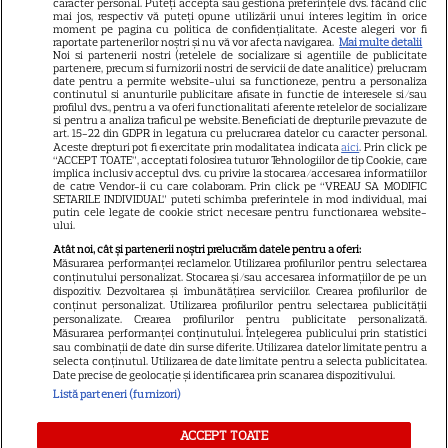
caracter personal. Puteți accepta sau gestiona preferințele dvs. făcând clic
mai jos, respectiv vă puteți opune utilizării unui interes legitim în orice
Știri mondene
moment pe pagina cu politica de confidențialitate. Aceste alegeri vor fi
raportate partenerilor noștri și nu vă vor afecta navigarea.
Mai multe detalii
Noi si partenerii nostri (retelele de socializare si agentiile de publicitate
Avantaje
partenere, precum si furnizorii nostri de servicii de date analitice) prelucram
date pentru a permite website-ului sa functioneze, pentru a personaliza
Elle
continutul si anunturile publicitare afisate in functie de interesele si/sau
profilul dvs., pentru a va oferi functionalitati aferente retelelor de socializare
Unica
si pentru a analiza traficul pe website. Beneficiati de drepturile prevazute de
art. 15-22 din GDPR in legatura cu prelucrarea datelor cu caracter personal.
Retete practice
Aceste drepturi pot fi exercitate prin modalitatea indicata
aici
. Prin click pe
“ACCEPT TOATE”, acceptati folosirea tuturor Tehnologiilor de tip Cookie, care
implica inclusiv acceptul dvs. cu privire la stocarea/accesarea informatiilor
de catre Vendor-ii cu care colaboram. Prin click pe “VREAU SA MODIFIC
SETARILE INDIVIDUAL” puteti schimba preferintele in mod individual, mai
URMĂREȘTE-NE PE
putin cele legate de cookie strict necesare pentru functionarea website-
ului.
Atât noi, cât și partenerii noștri prelucrăm datele pentru a oferi:
Măsurarea performanței reclamelor. Utilizarea profilurilor pentru selectarea
conținutului personalizat. Stocarea și/sau accesarea informațiilor de pe un
dispozitiv. Dezvoltarea și îmbunătățirea serviciilor. Crearea profilurilor de
conținut personalizat. Utilizarea profilurilor pentru selectarea publicității
Copyright
2026
Ringier Romania – Toate Drepturile rezervate
personalizate. Crearea profilurilor pentru publicitate personalizată.
Măsurarea performanței conținutului. Înțelegerea publicului prin statistici
sau combinații de date din surse diferite. Utilizarea datelor limitate pentru a
selecta conținutul. Utilizarea de date limitate pentru a selecta publicitatea.
Date precise de geolocație și identificarea prin scanarea dispozitivului.
Listă parteneri (furnizori)
Pariază responsabil! Decizia ONJN nr. 821/25.09.2025.
Jocurile de noroc sunt interzise minorilor.
ACCEPT TOATE