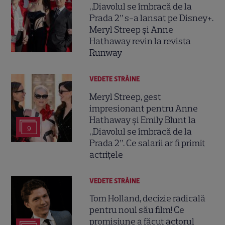
„Diavolul se îmbracă de la
Prada 2” s-a lansat pe Disney+.
Meryl Streep și Anne
Hathaway revin la revista
Runway
VEDETE STRĂINE
Meryl Streep, gest
impresionant pentru Anne
Hathaway și Emily Blunt la
9
„Diavolul se îmbracă de la
Prada 2”. Ce salarii ar fi primit
actrițele
VEDETE STRĂINE
Tom Holland, decizie radicală
pentru noul său film! Ce
promisiune a făcut actorul