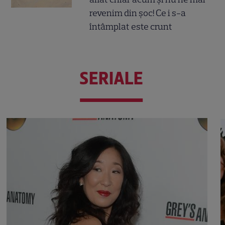
revenim din șoc! Ce i s-a
întâmplat este crunt
SERIALE