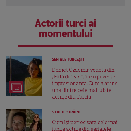
Actorii turci ai
momentului
SERIALE TURCEŞTI
Demet Özdemir, vedeta din
„Fata din vis”, are o poveste
impresionantă. Cum a ajuns
12
una dintre cele mai iubite
actrițe din Turcia
VEDETE STRĂINE
Cum își petrec vara cele mai
iubite actrițe din serialele