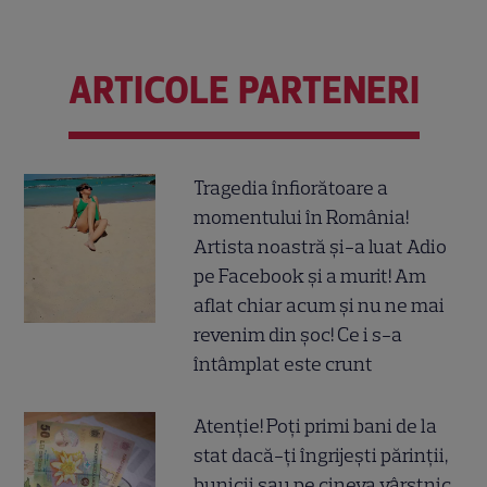
ARTICOLE PARTENERI
Tragedia înfiorătoare a
momentului în România!
Artista noastră și-a luat Adio
pe Facebook și a murit! Am
aflat chiar acum și nu ne mai
revenim din șoc! Ce i s-a
întâmplat este crunt
Atenție! Poți primi bani de la
stat dacă-ți îngrijești părinții,
bunicii sau pe cineva vârstnic