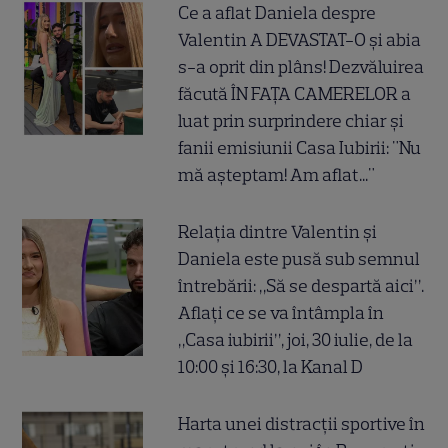
Ce a aflat Daniela despre
Valentin A DEVASTAT-O și abia
s-a oprit din plâns! Dezvăluirea
făcută ÎN FAȚA CAMERELOR a
luat prin surprindere chiar și
fanii emisiunii Casa Iubirii: "Nu
mă așteptam! Am aflat..."
Relația dintre Valentin și
Daniela este pusă sub semnul
întrebării: „Să se despartă aici”.
Aflați ce se va întâmpla în
„Casa iubirii”, joi, 30 iulie, de la
10:00 și 16:30, la Kanal D
Harta unei distracții sportive în