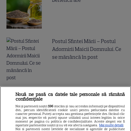
beneficii are
Postul Sfintei Mării – Postul
Adormirii Maicii Domnului. Ce
se mănâncă în post
Ce vase de gătit îți trebuie
Nouă ne pasă ca datele tale personale să rămână
confidențiale
dacă te muți singur – ustensile
Noi și partenerii noștri
596
stocăm și/sau accesăm informații pe dispozitivul
pe care trebuie să le ai în
dvs., precum identificatorii cookie unici pentru prelucrarea datelor cu
caracter personal. Puteți accepta sau gestiona preferințele dvs. făcând clic
bucătărie
mai jos, respectiv vă puteți opune utilizării unui interes legitim în orice
moment pe pagina cu politica de confidențialitate. Aceste alegeri vor fi
raportate partenerilor noștri și nu vă vor afecta navigarea.
Mai multe detalii
Noi si partenerii nostri (retelele de socializare si agentiile de publicitate