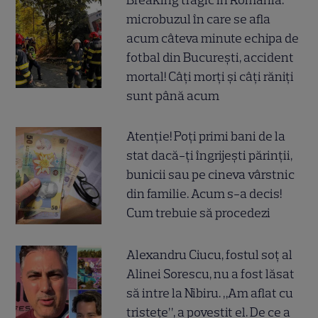
microbuzul în care se afla
acum câteva minute echipa de
fotbal din București, accident
mortal! Câți morți și câți răniți
sunt până acum
Atenție! Poți primi bani de la
stat dacă-ți îngrijești părinții,
bunicii sau pe cineva vârstnic
din familie. Acum s-a decis!
Cum trebuie să procedezi
Alexandru Ciucu, fostul soț al
Alinei Sorescu, nu a fost lăsat
să intre la Nibiru. „Am aflat cu
tristețe”, a povestit el. De ce a