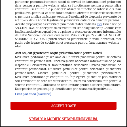
partenere, precum si furnizorii nostri de servicii de date analitice) prelucram
date pentru a permite website-ului sa functioneze, pentru a personaliza
continutul si anunturile publicitare afisate in functie de interesele si/sau
profilul dvs., pentru a va oferi functionalitati aferente retelelor de socializare
si pentru a analiza traficul pe website. Beneficiati de drepturile prevazute de
art. 15-22 din GDPR in legatura cu prelucrarea datelor cu caracter personal.
Aceste drepturi pot fi exercitate prin modalitatea indicata
aici
. Prin click pe
“ACCEPT TOATE”, acceptati folosirea tuturor Tehnologiilor de tip Cookie, care
ALTE ARTICOLE
implica inclusiv acceptul dvs. cu privire la stocarea/accesarea informatiilor
de catre Vendor-ii cu care colaboram. Prin click pe “VREAU SA MODIFIC
SETARILE INDIVIDUAL” puteti schimba preferintele in mod individual, mai
INTERESANTE
putin cele legate de cookie strict necesare pentru functionarea website-
ului.
Atât noi, cât și partenerii noștri prelucrăm datele pentru a oferi:
Măsurarea performanței reclamelor. Utilizarea profilurilor pentru selectarea
conținutului personalizat. Stocarea și/sau accesarea informațiilor de pe un
dispozitiv. Dezvoltarea și îmbunătățirea serviciilor. Crearea profilurilor de
conținut personalizat. Utilizarea profilurilor pentru selectarea publicității
NETFLIX
personalizate. Crearea profilurilor pentru publicitate personalizată.
Măsurarea performanței conținutului. Înțelegerea publicului prin statistici
Noutăți Netflix în august 2026:
sau combinații de date din surse diferite. Utilizarea datelor limitate pentru a
selecta conținutul. Utilizarea de date limitate pentru a selecta publicitatea.
Robert De Niro, „Nosferatu” și
Date precise de geolocație și identificarea prin scanarea dispozitivului.
noile sezoane din „Outer
Listă parteneri (furnizori)
16
Banks” și „Un veac de
singurătate”
ACCEPT TOATE
VREAU SA MODIFIC SETARILE INDIVIDUAL
VEDETE STRĂINE