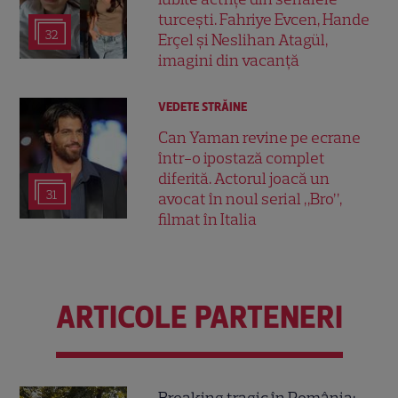
turcești. Fahriye Evcen, Hande
32
Erçel și Neslihan Atagül,
imagini din vacanță
VEDETE STRĂINE
Can Yaman revine pe ecrane
într-o ipostază complet
diferită. Actorul joacă un
31
avocat în noul serial „Bro”,
filmat în Italia
ARTICOLE PARTENERI
Breaking tragic în România: