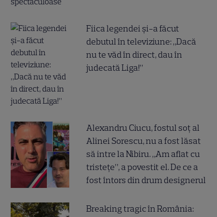
Fiica legendei și-a făcut
debutul în televiziune: „Dacă
nu te văd în direct, dau în
judecată Liga!”
Alexandru Ciucu, fostul soț al
Alinei Sorescu, nu a fost lăsat
să intre la Nibiru. „Am aflat cu
tristețe”, a povestit el. De ce a
fost întors din drum designerul
Breaking tragic în România: