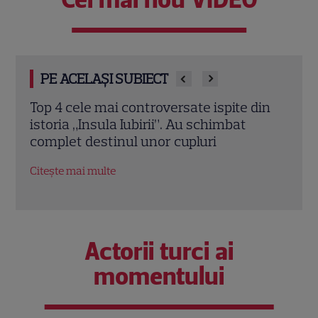
PE ACELAȘI SUBIECT
ele mai controversate ispite din
Andrușca, schimb
 „Insula Iubirii”. Au schimbat
Iubirii – Reuniun
 destinul unor cupluri
relația cu Andre
ai multe
Citește mai multe
Actorii turci ai
momentului