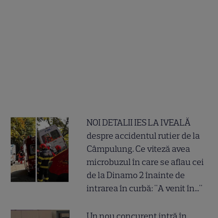
NOI DETALII IES LA IVEALĂ
despre accidentul rutier de la
Câmpulung. Ce viteză avea
microbuzul în care se aflau cei
de la Dinamo 2 înainte de
intrarea în curbă: "A venit în..."
Un nou concurent intră în