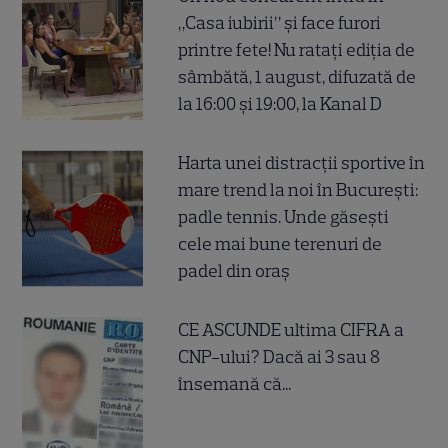
„Casa iubirii” și face furori
printre fete! Nu ratați ediția de
sâmbătă, 1 august, difuzată de
la 16:00 și 19:00, la Kanal D
Harta unei distracții sportive în
mare trend la noi în București:
padle tennis. Unde găsești
cele mai bune terenuri de
padel din oraș
CE ASCUNDE ultima CIFRA a
CNP-ului? Dacă ai 3 sau 8
însemană că...