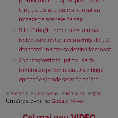
pierdut totul și a ajuns pe drumuri:
Cine este starul care a refuzat să
mizeze pe scenele de sex
Sıla Türkoğlu, dincolo de lumina
reflectoarelor. Ce făcea actrița din „O
dragoste” înainte să devină faimoasă
Zbor imprevizibil, primul serial
românesc pe verticală. Distribuție,
episoade și unde se vede online
Antena 1
Antena Play
Formula 1
sport
Urmărește-ne pe
Google News
Cel mai nou VIDEO