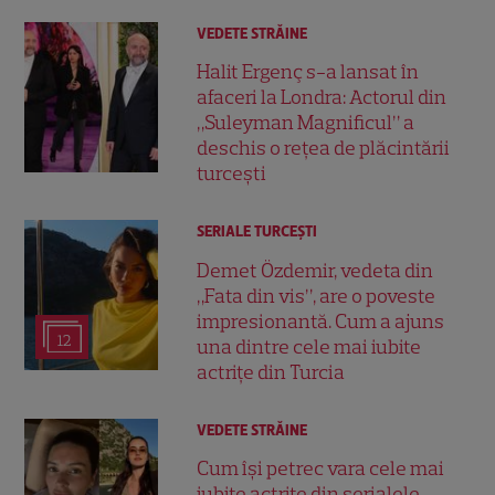
VEDETE STRĂINE
Halit Ergenç s-a lansat în
afaceri la Londra: Actorul din
„Suleyman Magnificul” a
deschis o rețea de plăcintării
turcești
SERIALE TURCEŞTI
Demet Özdemir, vedeta din
„Fata din vis”, are o poveste
impresionantă. Cum a ajuns
12
una dintre cele mai iubite
actrițe din Turcia
VEDETE STRĂINE
Cum își petrec vara cele mai
iubite actrițe din serialele