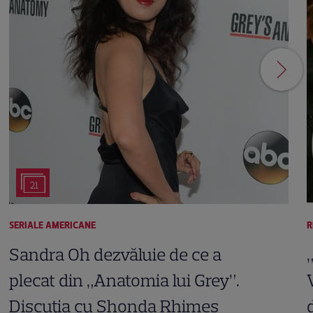
21
SERIALE AMERICANE
R
Sandra Oh dezvăluie de ce a
plecat din „Anatomia lui Grey”.
Discuția cu Shonda Rhimes