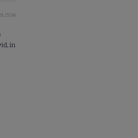
9, 15:34
a
id, în