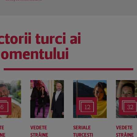
torii turci ai
omentului
6
12
32
TE
VEDETE
SERIALE
VEDETE
INE
STRĂINE
TURCEŞTI
STRĂINE