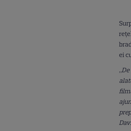
Surp
rețe
brad
ei c
„
De 
alat
film
ajun
prep
Davi