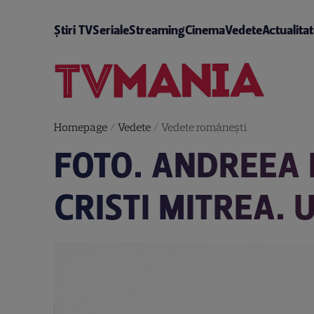
Știri TV
Seriale
Streaming
Cinema
Vedete
Actualita
Homepage
/
Vedete
/
Vedete româneşti
FOTO. ANDREEA 
CRISTI MITREA.