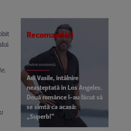
obit
Recomandări
ului
Vedete româneşti
e,
Adi Vasile, întâlnire
neașteptată în Los Angeles.
Două românce l-au făcut să
se simtă ca acasă:
u
„Superb!”