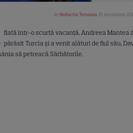
de
Redactia Tvmania
25 decembrie 201
A
flată într-o scurtă vacanță, Andreea Mantea 
părăsit Turcia și a venit alături de fiul său, Dav
nia să petreacă Sărbătorile.