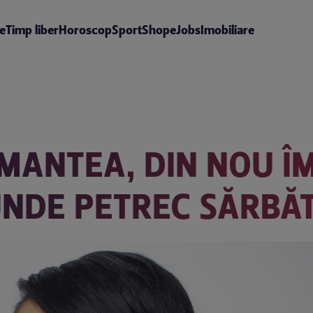
te
Timp liber
Horoscop
Sport
Shop
eJobs
Imobiliare
MANTEA, DIN NOU Î
 UNDE PETREC SĂRBĂ