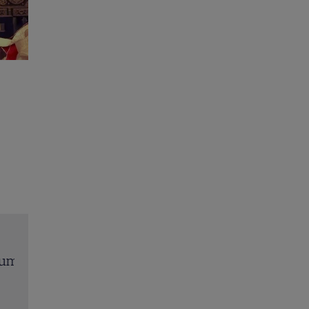
”.
Mona Nicolici, declarație de dragoste pentru soțu
chef Cezar Munteanu, la 53 de ani: „Ești stâlpul,
liniștea și aventura mea”