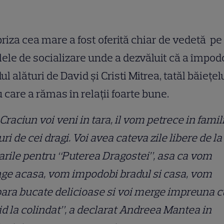
riza cea mare a fost oferită chiar de vedetă pe
lele de socializare unde a dezvăluit că a împod
ul alături de David și Cristi Mitrea, tatăl băiețel
u care a rămas în relații foarte bune.
Craciun voi veni in tara, il vom petrece in famili
uri de cei dragi. Voi avea cateva zile libere de la
arile pentru “Puterea Dragostei”, asa ca vom
ge acasa, vom impodobi bradul si casa, vom
ara bucate delicioase si voi merge impreuna c
d la colindat”, a declarat Andreea Mantea in