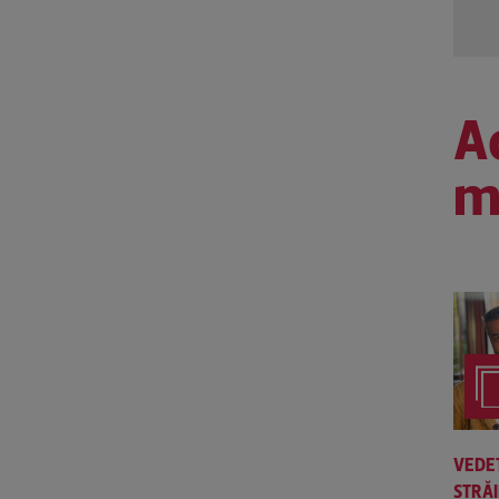
Ac
m
VEDE
STRĂ