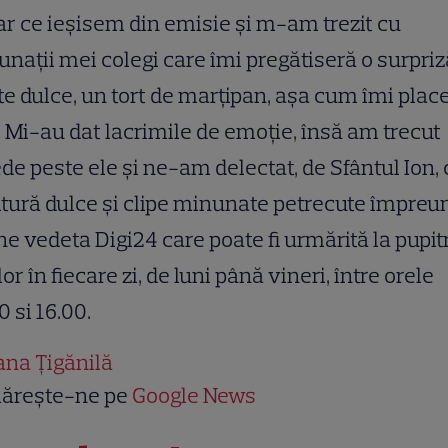
r ce ieșisem din emisie și m-am trezit cu
nații mei colegi care îmi pregătiseră o surpriz
te dulce, un tort de marțipan, așa cum îmi plac
 Mi-au dat lacrimile de emoție, însă am trecut
de peste ele și ne-am delectat, de Sfântul Ion, 
itură dulce și clipe minunate petrecute împreu
e vedeta Digi24 care poate fi urmărită la pupit
ilor în fiecare zi, de luni până vineri, între orele
0 si 16.00.
ana Țigănilă
ărește-ne pe
Google News