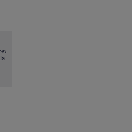
l
„Îmi este frică de Nea Mărin, dar vreau să arăt ce
Ce vedete intră în noua ediție „Poftiți pe la noi – 
la întrecere”
Citește mai multe