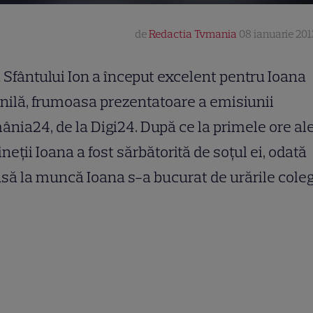
de
Redactia Tvmania
08 ianuarie 201
 Sfântului Ion a început excelent pentru Ioana
nilă, frumoasa prezentatoare a emisiunii
nia24, de la Digi24. După ce la primele ore al
neții Ioana a fost sărbătorită de soțul ei, odată
să la muncă Ioana s-a bucurat de urările colegi