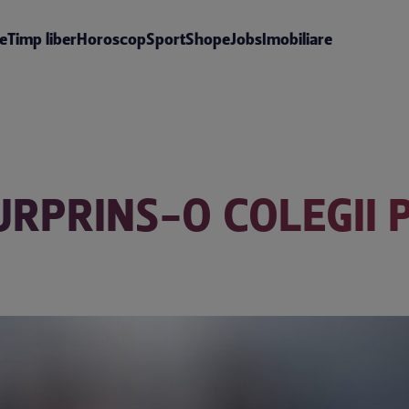
te
Timp liber
Horoscop
Sport
Shop
eJobs
Imobiliare
URPRINS-O COLEGII 