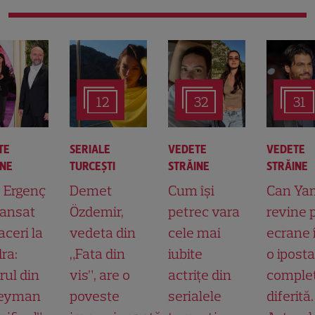
12
32
31
TE
SERIALE
VEDETE
VEDETE
INE
TURCEŞTI
STRĂINE
STRĂINE
t Ergenç
Demet
Cum își
Can Ya
lansat
Özdemir,
petrec vara
revine 
aceri la
vedeta din
cele mai
ecrane 
ra:
„Fata din
iubite
o ipost
rul din
vis”, are o
actrițe din
comple
leyman
poveste
serialele
diferită.