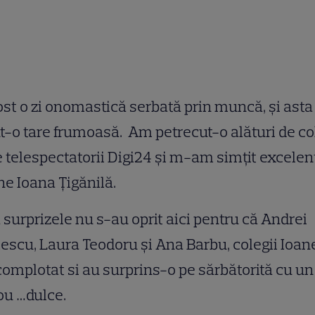
ost o zi onomastică serbată prin muncă, și asta
t-o tare frumoasă. Am petrecut-o alături de co
e telespectatorii Digi24 și m-am simţit excelent
e Ioana Țigănilă.
 surprizele nu s-au oprit aici pentru că Andrei
scu, Laura Teodoru și Ana Barbu, colegii Ioane
omplotat si au surprins-o pe sărbătorită cu un
ou …dulce.