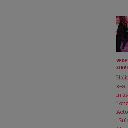
VEDE
STRĂ
Hali
s-a 
în af
Lond
Acto
„Su