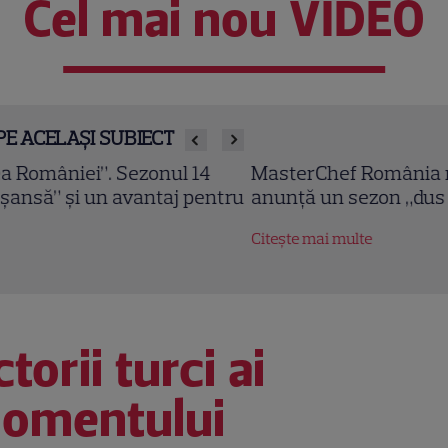
Cel mai nou VIDEO
PE ACELAȘI SUBIECT
sterChef România revine cu sezonul 11. Gina Pisto
unță un sezon „dus la un alt nivel”
tește mai multe
torii turci ai
omentului