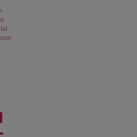
n
în
ial
ilmat
I