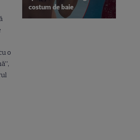
costum de baie
ă
e
cu o
nă”,
rul