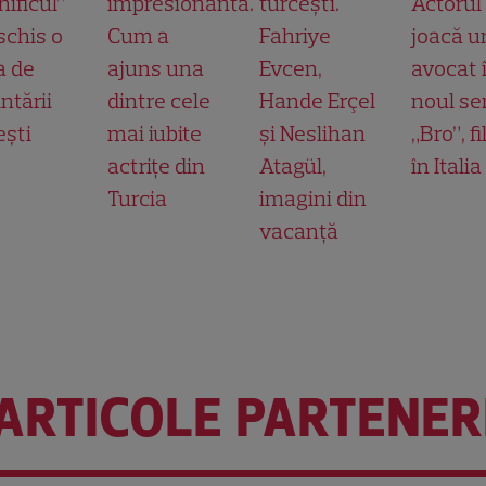
ificul”
impresionantă.
turcești.
Actorul
schis o
Cum a
Fahriye
joacă u
a de
ajuns una
Evcen,
avocat 
ntării
dintre cele
Hande Erçel
noul ser
ești
mai iubite
și Neslihan
„Bro”, f
actrițe din
Atagül,
în Italia
Turcia
imagini din
vacanță
ARTICOLE PARTENER