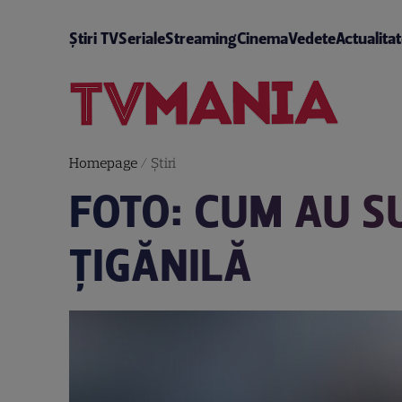
Știri TV
Seriale
Streaming
Cinema
Vedete
Actualita
Homepage
/
Știri
FOTO: CUM AU S
ȚIGĂNILĂ