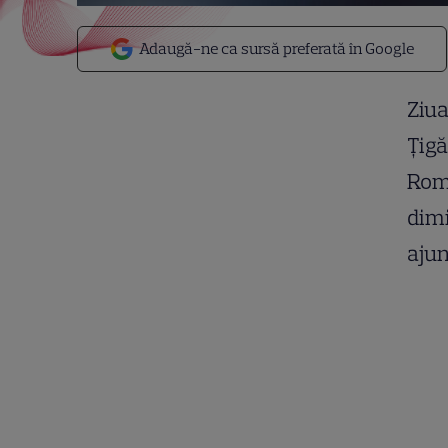
Adaugă-ne ca sursă preferată în Google
Ziua
Țigă
Româ
dimi
ajun