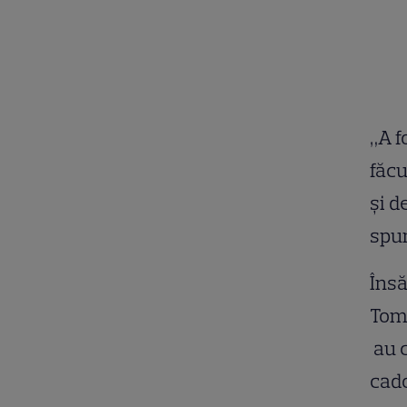
„A f
făcu
şi d
spun
Însă
Tome
au c
cad