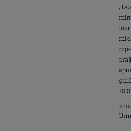
„Doa
minu
foar
mie.
repe
prăj
spun
știr
10.0
Io
Urm