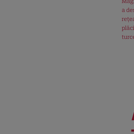
Magn
a de
rețe
plăci
turc