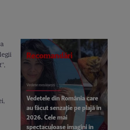
 a
legii
Recomandări
”,
Vedete româneşti
Vedetele din România care
i,
au făcut senzație pe plajă în
2026. Cele mai
spectaculoase imagini în