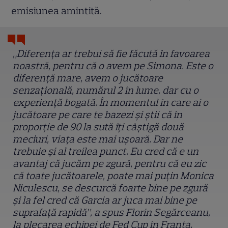
emisiunea amintită.
„Diferenţa ar trebui să fie făcută în favoarea
noastră, pentru că o avem pe Simona. Este o
diferenţă mare, avem o jucătoare
senzaţională, numărul 2 în lume, dar cu o
experienţă bogată. În momentul în care ai o
jucătoare pe care te bazezi şi ştii că în
proporţie de 90 la sută îţi câştigă două
meciuri, viaţa este mai uşoară. Dar ne
trebuie şi al treilea punct. Eu cred că e un
avantaj că jucăm pe zgură, pentru că eu zic
că toate jucătoarele, poate mai puţin Monica
Niculescu, se descurcă foarte bine pe zgură
şi la fel cred că Garcia ar juca mai bine pe
suprafaţă rapidă”, a spus Florin Segărceanu,
la plecarea echipei de Fed Cup în Franţa.