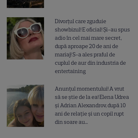
Divorțul care zguduie
showbizul! E oficial! Și-au spus
adio în cel mai mare secret,
după aproape 20 de ani de
mariaj! S-a ales praful de
cuplul de aur din industria de
entertaining
Anunțul momentului! A vrut
să se știe de la ea! Elena Udrea
și Adrian Alexandrov, după 10
ani de relație și un copil rupt
din soare au...