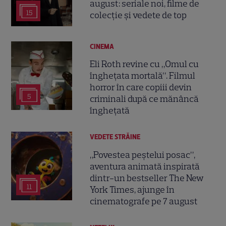
august: seriale noi, filme de
15
colecție și vedete de top
CINEMA
Eli Roth revine cu „Omul cu
înghețata mortală”. Filmul
horror în care copiii devin
5
criminali după ce mănâncă
înghețată
VEDETE STRĂINE
„Povestea peștelui posac”,
aventura animată inspirată
dintr-un bestseller The New
11
York Times, ajunge în
cinematografe pe 7 august