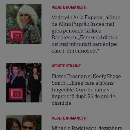
VEDETE ROMÂNEŞTI
Vedetele Asia Express, alături
de Alina Pușcău în cea mai
grea perioadă. Raluca
22
Bădulescu: „Este unul dintre
cei mai minunați oameni pe
care i-am cunoscut”
VEDETE STRĂINE
Pierce Brosnan și Keely Shaye
Smith, iubirea care a învins
tragediile. Cum au rămas
13
împreună după 25 de ani de
căsnicie
VEDETE ROMÂNEŞTI
Mihaela Rădulescu, dezvăluire