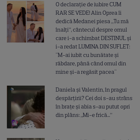
O declarație de iubire CUM
RAR SE VEDE! Alin Oprea îi
dedică Medanei piesa „Tu mă
înalți”, cântecul despre omul
care i-a schimbat DESTINUL și
i-a redat LUMINA DIN SUFLET:
"M-ai iubit cu bunătate și
răbdare, până când omul din
mine și-a regăsit pacea"
Daniela și Valentin, în pragul
despărțirii? Cei doi s-au strâns
în brațe și abia s-au putut opri
din plâns: „Mi-e frică...”