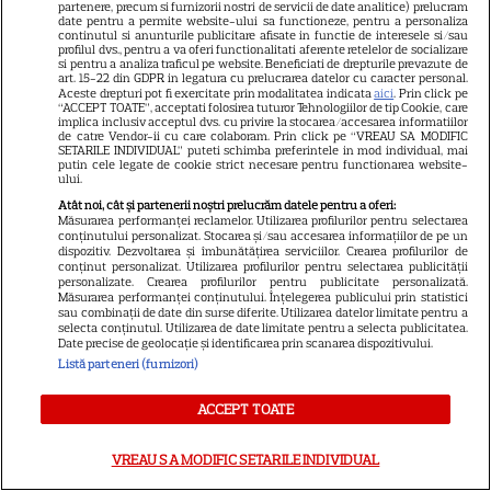
partenere, precum si furnizorii nostri de servicii de date analitice) prelucram
14
despre viața sa. Filmul are 232
date pentru a permite website-ului sa functioneze, pentru a personaliza
continutul si anunturile publicitare afisate in functie de interesele si/sau
de minute
profilul dvs., pentru a va oferi functionalitati aferente retelelor de socializare
si pentru a analiza traficul pe website. Beneficiati de drepturile prevazute de
art. 15-22 din GDPR in legatura cu prelucrarea datelor cu caracter personal.
Aceste drepturi pot fi exercitate prin modalitatea indicata
aici
. Prin click pe
VEDETE STRĂINE
“ACCEPT TOATE”, acceptati folosirea tuturor Tehnologiilor de tip Cookie, care
implica inclusiv acceptul dvs. cu privire la stocarea/accesarea informatiilor
de catre Vendor-ii cu care colaboram. Prin click pe “VREAU SA MODIFIC
Marvel are un nou Black
SETARILE INDIVIDUAL” puteti schimba preferintele in mod individual, mai
Panther. David Jonsson preia
putin cele legate de cookie strict necesare pentru functionarea website-
ului.
moștenirea lui Chadwick
Atât noi, cât și partenerii noștri prelucrăm datele pentru a oferi:
3
Boseman
Măsurarea performanței reclamelor. Utilizarea profilurilor pentru selectarea
conținutului personalizat. Stocarea și/sau accesarea informațiilor de pe un
dispozitiv. Dezvoltarea și îmbunătățirea serviciilor. Crearea profilurilor de
conținut personalizat. Utilizarea profilurilor pentru selectarea publicității
personalizate. Crearea profilurilor pentru publicitate personalizată.
VEDETE STRĂINE
Măsurarea performanței conținutului. Înțelegerea publicului prin statistici
sau combinații de date din surse diferite. Utilizarea datelor limitate pentru a
Ryan Gosling este noul Ghost
selecta conținutul. Utilizarea de date limitate pentru a selecta publicitatea.
Rider din Universul Marvel.
Date precise de geolocație și identificarea prin scanarea dispozitivului.
Listă parteneri (furnizori)
Anunțul făcut la Comic-Con i-
7
a entuziasmat pe fani
ACCEPT TOATE
VREAU SA MODIFIC SETARILE INDIVIDUAL
DISNEY PLUS