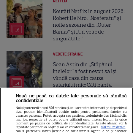
NETFLIX
Noutăți Netflix în august 2026:
Robert De Niro, „Nosferatu” și
noile sezoane din „Outer
16
Banks” și „Un veac de
singurătate”
VEDETE STRĂINE
Sean Astin din „Stăpânul
Inelelor” a fost nevoit să își
vândă casa din cauza
14
salariului mic: Câți bani a
primit de fapt
Nouă ne pasă ca datele tale personale să rămână
confidențiale
VEDETE STRĂINE
Noi și partenerii noștri
596
stocăm și/sau accesăm informații pe dispozitivul
dvs., precum identificatorii cookie unici pentru prelucrarea datelor cu
caracter personal. Puteți accepta sau gestiona preferințele dvs. făcând clic
Elon Musk, atac la adresa
mai jos, respectiv vă puteți opune utilizării unui interes legitim în orice
moment pe pagina cu politica de confidențialitate. Aceste alegeri vor fi
regizorului premiat cu Oscar
raportate partenerilor noștri și nu vă vor afecta navigarea.
Mai multe detalii
care a realizat documentarul
Noi si partenerii nostri (retelele de socializare si agentiile de publicitate