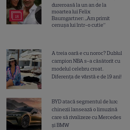
dureroasă la un an de la
moartea lui Felix
18
Baumgartner: „Am primit
cenușa lui într-o cutie”
A treia oară e cu noroc? Dublul
campion NBA s-a căsătorit cu
modelul celebru croat.
Diferența de vârstă e de 19 ani!
BYD atacă segmentul de lux:
chinezii lansează o limuzină
care să rivalizeze cu Mercedes
și BMW