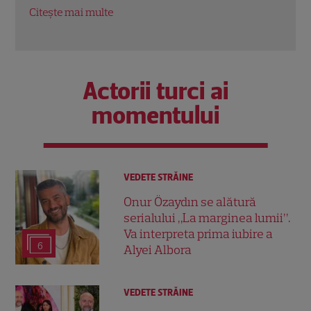
business Media și Collectibles
Citeș
Citește mai multe
Actorii turci ai
momentului
VEDETE STRĂINE
Onur Özaydın se alătură
serialului „La marginea lumii”.
Va interpreta prima iubire a
6
Alyei Albora
VEDETE STRĂINE