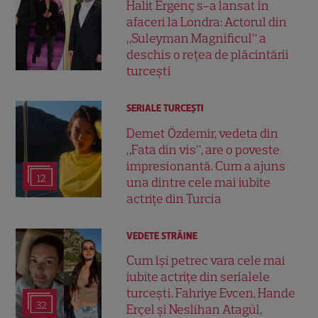
Halit Ergenç s-a lansat în
afaceri la Londra: Actorul din
„Suleyman Magnificul” a
deschis o rețea de plăcintării
turcești
SERIALE TURCEŞTI
Demet Özdemir, vedeta din
„Fata din vis”, are o poveste
impresionantă. Cum a ajuns
12
una dintre cele mai iubite
actrițe din Turcia
VEDETE STRĂINE
Cum își petrec vara cele mai
iubite actrițe din serialele
turcești. Fahriye Evcen, Hande
32
Erçel și Neslihan Atagül,