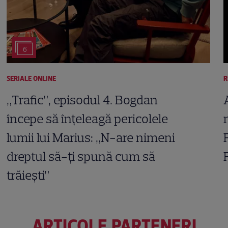
6
SERIALE ONLINE
R
„Trafic”, episodul 4. Bogdan
începe să înțeleagă pericolele
lumii lui Marius: „N-are nimeni
dreptul să-ți spună cum să
trăiești”
ARTICOLE PARTENERI