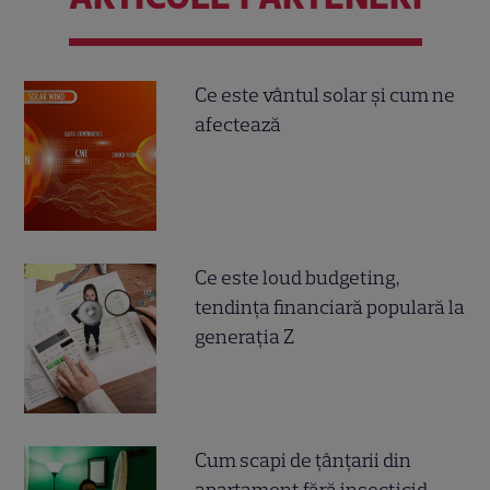
Ce este vântul solar și cum ne
afectează
Ce este loud budgeting,
tendința financiară populară la
generația Z
Cum scapi de țânțarii din
apartament fără insecticid