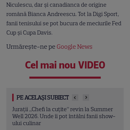
Niculescu, dar și canadianca de origine
română Bianca Andreescu. Tot la Digi Sport,
fanii tenisului se pot bucura de meciurile Fed
Cup și Cupa Davis.
Urmărește-ne pe
Google News
Cel mai nou VIDEO
PE ACELAȘI SUBIECT
mmer
Ringier România își stabilește direcția
„Mir
show-
pentru viitor: o structură de conducere
a an
concentrată în jurul unităților de
din 