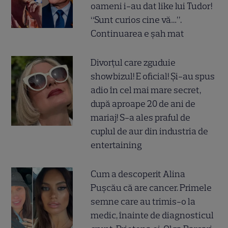
oameni i-au dat like lui Tudor!
“Sunt curios cine vă…”.
Continuarea e șah mat
Divorțul care zguduie
showbizul! E oficial! Și-au spus
adio în cel mai mare secret,
după aproape 20 de ani de
mariaj! S-a ales praful de
cuplul de aur din industria de
entertaining
Cum a descoperit Alina
Pușcău că are cancer. Primele
semne care au trimis-o la
medic, înainte de diagnosticul