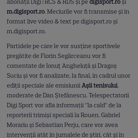
abonații Digi | RCS & RDS și pe
digisport.ro
și
m.digisport.ro
. Meciurile vor fi transmise și în
format live video & text pe digisport.ro și
m.digisport.ro.
Partidele pe care le vor susține sportivele
pregătite de Florin Segărceanu vor fi
comentate de Ionuț Angheluță și Dragoș
Suciu și vor fi analizate, la final, în cadrul unor
ediții speciale ale emisiunii
Așii tenisului
,
moderate de Dan Ștefănescu. Telespectatorii
Digi Sport vor afla informații ”la cald” de la
reporterii trimiși speciali la Rouen, Gabriel
Morariu și Sebastian Perju, care vor avea
intervenții atât în jurnalele de știri, cât și în