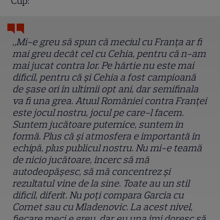
Cup:
„Mi-e greu să spun că meciul cu Franța ar fi
mai greu decât cel cu Cehia, pentru că n-am
mai jucat contra lor. Pe hârtie nu este mai
dificil, pentru că și Cehia a fost campioană
de șase ori în ultimii opt ani, dar semifinala
va fi una grea. Atuul României contra Franței
este jocul nostru, jocul pe care-l facem.
Suntem jucătoare puternice, suntem în
formă. Plus că și atmosfera e importantă în
echipă, plus publicul nostru. Nu mi-e teamă
de nicio jucătoare, încerc să mă
autodeopășesc, să mă concentrez și
rezultatul vine de la sine. Toate au un stil
dificil, diferit. Nu poți compara Garcia cu
Cornet sau cu Mladenovic. La acest nivel,
fiecare meci e greu, dar eu una îmi doresc să