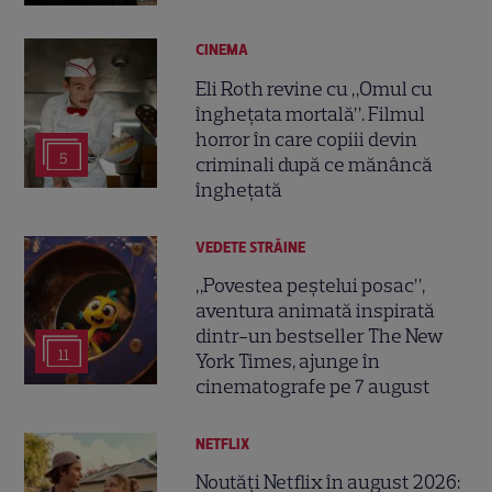
CINEMA
Eli Roth revine cu „Omul cu
înghețata mortală”. Filmul
horror în care copiii devin
5
criminali după ce mănâncă
înghețată
VEDETE STRĂINE
„Povestea peștelui posac”,
aventura animată inspirată
dintr-un bestseller The New
11
York Times, ajunge în
cinematografe pe 7 august
NETFLIX
Noutăți Netflix în august 2026: