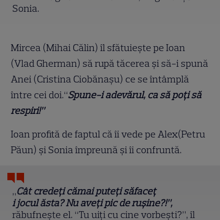
Sonia.
Mircea (Mihai Călin) îl sfătuiește pe Ioan
(Vlad Gherman) să rupă tăcerea și să-i spună
Anei (Cristina Ciobănașu) ce se întâmplă
între cei doi.“
Spune-i adevărul, ca să po
ț
i s
ă
respiri!”
Ioan profită de faptul că îi vede pe Alex(Petru
Păun) și Sonia împreună și îi confruntă.
„
Cât crede
ț
i c
ă
mai pute
ț
i s
ă
face
ț
i jocul ăsta? Nu ave
ț
i pic de ru
ș
ine?!”,
răbufnește el. “Tu uiți cu cine vorbești?”, îl