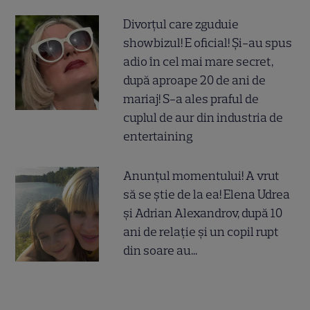
Divorțul care zguduie
showbizul! E oficial! Și-au spus
adio în cel mai mare secret,
după aproape 20 de ani de
mariaj! S-a ales praful de
cuplul de aur din industria de
entertaining
Anunțul momentului! A vrut
să se știe de la ea! Elena Udrea
și Adrian Alexandrov, după 10
ani de relație și un copil rupt
din soare au...