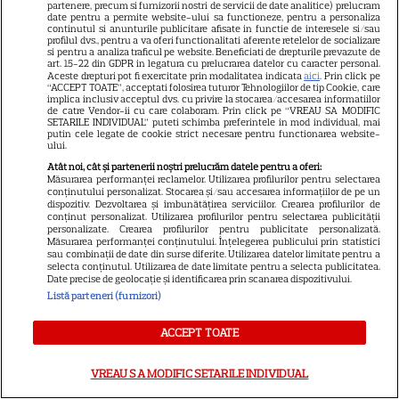
partenere, precum si furnizorii nostri de servicii de date analitice) prelucram
cu sezonul 11. Gina Pistol
date pentru a permite website-ului sa functioneze, pentru a personaliza
continutul si anunturile publicitare afisate in functie de interesele si/sau
anunță un sezon „dus la un alt
profilul dvs., pentru a va oferi functionalitati aferente retelelor de socializare
si pentru a analiza traficul pe website. Beneficiati de drepturile prevazute de
7
nivel”
art. 15-22 din GDPR in legatura cu prelucrarea datelor cu caracter personal.
Aceste drepturi pot fi exercitate prin modalitatea indicata
aici
. Prin click pe
“ACCEPT TOATE”, acceptati folosirea tuturor Tehnologiilor de tip Cookie, care
implica inclusiv acceptul dvs. cu privire la stocarea/accesarea informatiilor
de catre Vendor-ii cu care colaboram. Prin click pe “VREAU SA MODIFIC
VEDETE STRĂINE
SETARILE INDIVIDUAL” puteti schimba preferintele in mod individual, mai
putin cele legate de cookie strict necesare pentru functionarea website-
Angélique Boyer, la 15 ani de la
ului.
„Teresa”: cum arată azi actrița
Atât noi, cât și partenerii noștri prelucrăm datele pentru a oferi:
Măsurarea performanței reclamelor. Utilizarea profilurilor pentru selectarea
care a cucerit România
conținutului personalizat. Stocarea și/sau accesarea informațiilor de pe un
12
dispozitiv. Dezvoltarea și îmbunătățirea serviciilor. Crearea profilurilor de
conținut personalizat. Utilizarea profilurilor pentru selectarea publicității
personalizate. Crearea profilurilor pentru publicitate personalizată.
Măsurarea performanței conținutului. Înțelegerea publicului prin statistici
sau combinații de date din surse diferite. Utilizarea datelor limitate pentru a
TELEVIZIUNE
selecta conținutul. Utilizarea de date limitate pentru a selecta publicitatea.
Date precise de geolocație și identificarea prin scanarea dispozitivului.
„Îmi este frică de Nea Mărin,
Listă parteneri (furnizori)
dar vreau să arăt ce pot”. Ce
vedete intră în noua ediție
ACCEPT TOATE
3
„Poftiți pe la noi – Poftiți la
întrecere”
VREAU SA MODIFIC SETARILE INDIVIDUAL