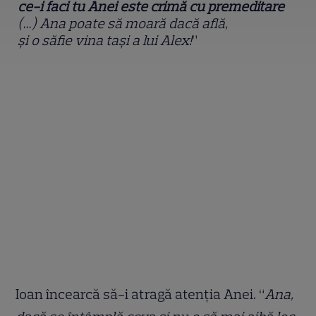
ce-i faci tu Anei este crimă cu premeditare
(…) Ana poate să moară dacă află,
ș
i o s
ă
fie vina ta
ș
i a lui Alex!
”
Ioan încearcă să-i atragă atenția Anei. “
Ana,