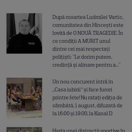
După moartea Ludmilei Vartic,
comunitatea din Hîncești este
lovită de O NOUĂ TRAGEDIE. În
ce condiții A MURIT unul
dintre cei mai respectați
polițiști: "Le dorim putere,
credință și alinare pentru a..."
Un nou concurent intră în
„Casa iubirii” și face furori
printre fete! Nu ratați ediția de
sâmbătă, 1 august, difuzată de
la 16:00 și 19:00, la Kanal D
Harta unei distracții sportive în