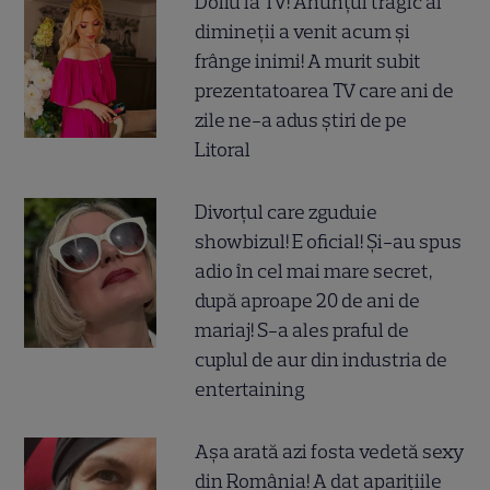
Doliu la TV! Anunțul tragic al
dimineții a venit acum și
frânge inimi! A murit subit
prezentatoarea TV care ani de
zile ne-a adus știri de pe
Litoral
Divorțul care zguduie
showbizul! E oficial! Și-au spus
adio în cel mai mare secret,
după aproape 20 de ani de
mariaj! S-a ales praful de
cuplul de aur din industria de
entertaining
Așa arată azi fosta vedetă sexy
din România! A dat aparițiile