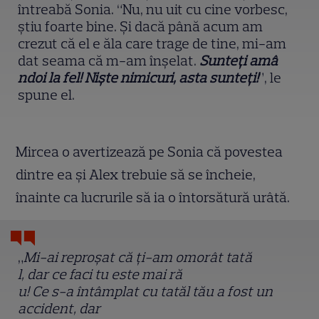
întreabă Sonia. “Nu, nu uit cu cine vorbesc,
știu foarte bine. Și dacă până acum am
crezut că el e ăla care trage de tine, mi-am
dat seama că m-am înșelat.
Sunte
ț
i am
â
ndoi la fel! Ni
ș
te nimicuri, asta sunte
ț
i!
”, le
spune el.
Mircea o avertizează pe Sonia că povestea
dintre ea și Alex trebuie să se încheie,
înainte ca lucrurile să ia o întorsătură urâtă.
„
Mi-ai repro
ș
at c
ă
ț
i-am omor
â
t tat
ă
l, dar ce faci tu este mai r
ă
u! Ce s-a întâmplat cu tatăl tău a fost un
accident, dar