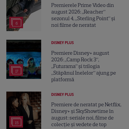
Premierele Prime Video din
august 2026: „Reacher”
sezonul 4, „Sterling Point” și
6
noi filme de neratat
DISNEY PLUS
Premiere Disney+ august
2026: „Camp Rock 3”,
„Futurama” și trilogia
17
„Stăpânul Inelelor” ajung pe
platformă
DISNEY PLUS
Premiere de neratat pe Netflix,
Disney+ și SkyShowtime în
august: seriale noi, filme de
15
colecție și vedete de top