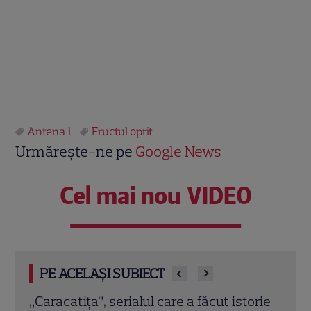
Antena 1
Fructul oprit
Urmărește-ne pe
Google News
Cel mai nou VIDEO
PE ACELAȘI SUBIECT
orie
Iuliana Pepene, despre silueta de
Oana