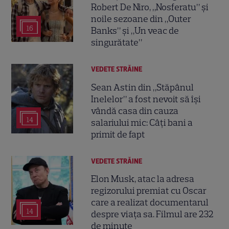
Robert De Niro, „Nosferatu” și
noile sezoane din „Outer
16
Banks” și „Un veac de
singurătate”
VEDETE STRĂINE
Sean Astin din „Stăpânul
Inelelor” a fost nevoit să își
vândă casa din cauza
14
salariului mic: Câți bani a
primit de fapt
VEDETE STRĂINE
Elon Musk, atac la adresa
regizorului premiat cu Oscar
care a realizat documentarul
14
despre viața sa. Filmul are 232
de minute