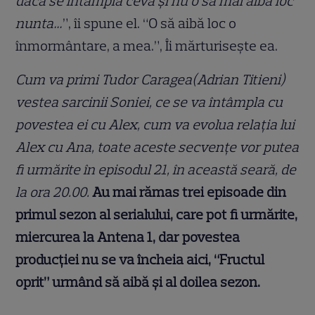
dacă se întâmplă ceva
ș
i nu o s
ă
mai aib
ă
loc
nunta
…
”, îi spune el. “O să aibă loc o
înmormântare, a mea.”, Îi mărturisește ea.
Cum va primi Tudor Caragea(Adrian Titieni)
vestea sarcinii Soniei, ce se va întâmpla cu
povestea
ei cu Alex, cum va evolua rela
ț
ia lui
Alex cu Ana, toate aceste secven
ț
e vor putea
fi urmărite în episodul 21, în această seară, de
la ora 20.00.
Au mai rămas trei episoade din
primul sezon al serialului, care pot fi urmărite,
miercurea la Antena 1, dar povestea
produc
ț
iei nu se va
î
ncheia aici, “Fructul
oprit” urmând să aibă
ș
i al doilea sezon.