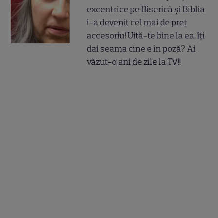
excentrice pe Biserică și Biblia
i-a devenit cel mai de preț
accesoriu! Uită-te bine la ea, îți
dai seama cine e în poză? Ai
văzut-o ani de zile la TV!!