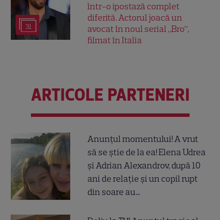
într-o ipostază complet
diferită. Actorul joacă un
31
avocat în noul serial „Bro”,
filmat în Italia
ARTICOLE PARTENERI
Anunțul momentului! A vrut
să se știe de la ea! Elena Udrea
și Adrian Alexandrov, după 10
ani de relație și un copil rupt
din soare au...