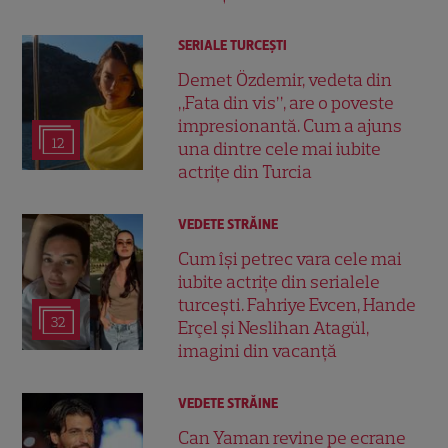
SERIALE TURCEŞTI
Demet Özdemir, vedeta din
„Fata din vis”, are o poveste
impresionantă. Cum a ajuns
12
una dintre cele mai iubite
actrițe din Turcia
VEDETE STRĂINE
Cum își petrec vara cele mai
iubite actrițe din serialele
turcești. Fahriye Evcen, Hande
32
Erçel și Neslihan Atagül,
imagini din vacanță
VEDETE STRĂINE
Can Yaman revine pe ecrane