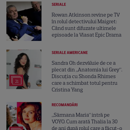
SERIALE
Rowan Atkinson revine pe TV
în rolul detectivului Maigret:
Când sunt difuzate ultimele
episoade la Viasat Epic Drama
SERIALE AMERICANE
Sandra Oh dezvăluie de ce a
plecat din „Anatomia lui Grey”.
Discuția cu Shonda Rhimes
21
care a schimbat totul pentru
Cristina Yang
RECOMANDĂRI
„Sărmana Maria” intră pe
VOYO. Cum arată Thalía la 30
de ani după rolul care a făcut-o