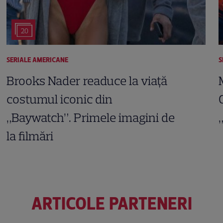
20
SERIALE AMERICANE
S
Brooks Nader readuce la viață
costumul iconic din
„Baywatch”. Primele imagini de
la filmări
ARTICOLE PARTENERI