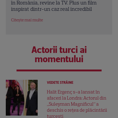
m
invidiat: „Ridic 85 de kilograme”. Ce
Iubi
alimente evită vedeta Antena 1.
conc
EXCLUSIV
nere
Citește mai multe
Citeș
Actorii turci ai
momentului
VEDETE STRĂINE
Halit Ergenç s-a lansat în
afaceri la Londra: Actorul din
„Suleyman Magnificul” a
deschis o rețea de plăcintării
turcești