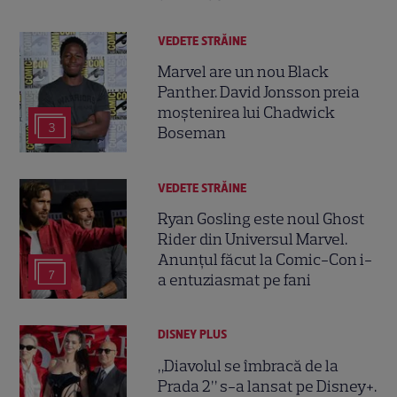
VEDETE STRĂINE
Marvel are un nou Black
Panther. David Jonsson preia
moștenirea lui Chadwick
3
Boseman
VEDETE STRĂINE
Ryan Gosling este noul Ghost
Rider din Universul Marvel.
Anunțul făcut la Comic-Con i-
7
a entuziasmat pe fani
DISNEY PLUS
„Diavolul se îmbracă de la
Prada 2” s-a lansat pe Disney+.