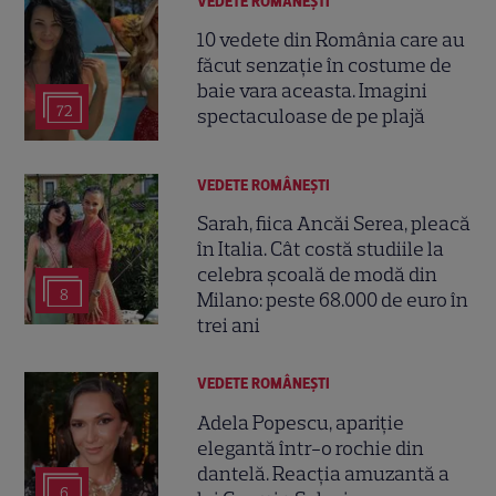
VEDETE ROMÂNEŞTI
10 vedete din România care au
făcut senzație în costume de
baie vara aceasta. Imagini
72
spectaculoase de pe plajă
VEDETE ROMÂNEŞTI
Sarah, fiica Ancăi Serea, pleacă
în Italia. Cât costă studiile la
celebra școală de modă din
8
Milano: peste 68.000 de euro în
trei ani
VEDETE ROMÂNEŞTI
Adela Popescu, apariție
elegantă într-o rochie din
dantelă. Reacția amuzantă a
6