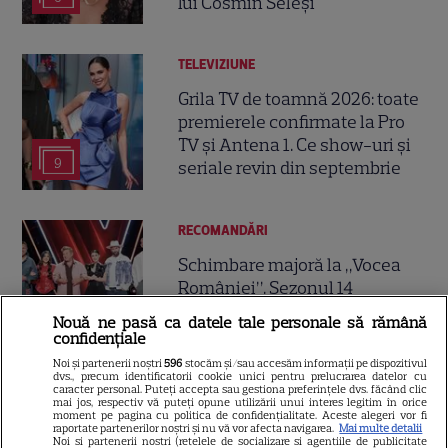
lui Cosmin Seleși
TELEVIZIUNE
Grila TV de toamnă 2026: toate
premierele confirmate la Pro
TV și Antena 1. Ce show-uri și
9
seriale revin din septembrie
RECOMANDĂRI
Schimbare majoră la „Vocea
României”. Sezonul 14
introduce Butonul „A doua
Nouă ne pasă ca datele tale personale să rămână
4
șansă” și un avantaj pentru
confidențiale
Pavel Bartoș
Noi și partenerii noștri
596
stocăm și/sau accesăm informații pe dispozitivul
dvs., precum identificatorii cookie unici pentru prelucrarea datelor cu
caracter personal. Puteți accepta sau gestiona preferințele dvs. făcând clic
mai jos, respectiv vă puteți opune utilizării unui interes legitim în orice
RECOMANDĂRI
moment pe pagina cu politica de confidențialitate. Aceste alegeri vor fi
raportate partenerilor noștri și nu vă vor afecta navigarea.
Mai multe detalii
MasterChef România revine
Noi si partenerii nostri (retelele de socializare si agentiile de publicitate