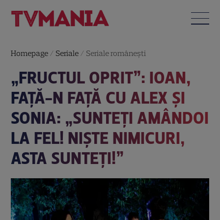
Homepage
/
Seriale
/
Seriale româneşti
„FRUCTUL OPRIT”: IOAN,
FAȚĂ-N FAȚĂ CU ALEX ȘI
SONIA: „SUNTEȚI AMÂNDOI
LA FEL! NIȘTE NIMICURI,
ASTA SUNTEȚI!”