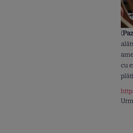
(
Paz
alăt
amer
cu e
plăti
htt
Urm