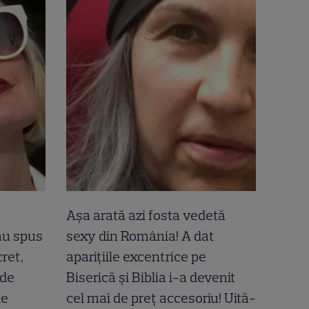
Așa arată azi fosta vedetă
-au spus
sexy din România! A dat
ret,
aparițiile excentrice pe
 de
Biserică și Biblia i-a devenit
de
cel mai de preț accesoriu! Uită-