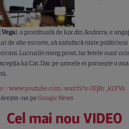
 Vega
), o prostituată de lux din Andorra, e anga
uri de alte escorte, să satisfacă nişte po­liticieni
icani. Lucrurile merg prost, iar fetele sunt uci
xcepţia lui Cat. Dar pe urmele ei porneşte o as
tă.
ps://www.youtube.com/watch?v=lEjBr_kLYVs
ărește-ne pe
Google News
Cel mai nou VIDEO