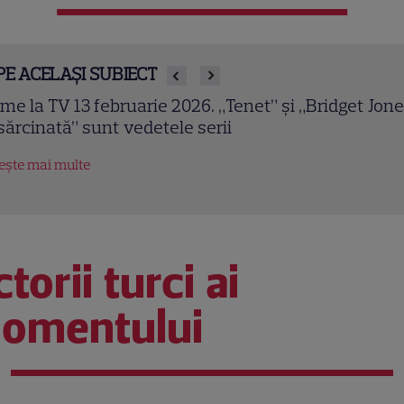
PE ACELAȘI SUBIECT
owulf (2007). Ray Winstone și Angelina Jolie într-o
ranizare epică a celui mai vechi poem englez
tește mai multe
torii turci ai
omentului