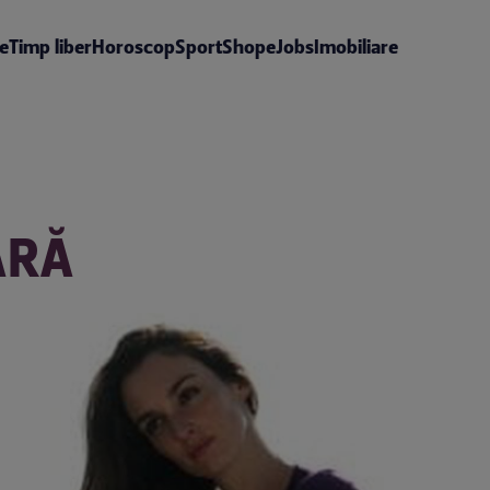
te
Timp liber
Horoscop
Sport
Shop
eJobs
Imobiliare
ARĂ