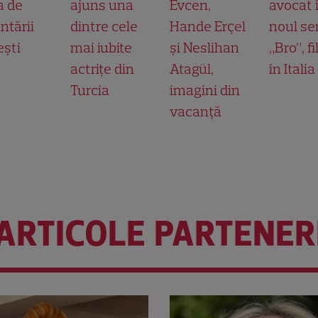
a de
ajuns una
Evcen,
avocat 
ntării
dintre cele
Hande Erçel
noul ser
ești
mai iubite
și Neslihan
„Bro”, f
actrițe din
Atagül,
în Italia
Turcia
imagini din
vacanță
ARTICOLE PARTENER