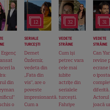
12
32
31
TE
SERIALE
VEDETE
VEDETE
INE
TURCEŞTI
STRĂINE
STRĂINE
t Ergenç
Demet
Cum își
Can Ya
lansat
Özdemir,
petrec vara
revine 
aceri la
vedeta din
cele mai
ecrane 
ra:
„Fata din
iubite
o ipost
rul din
vis”, are o
actrițe din
comple
leyman
poveste
serialele
diferită.
ificul”
impresionantă.
turcești.
Actorul
schis o
Cum a
Fahriye
joacă u