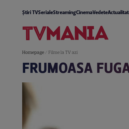
Știri TV
Seriale
Streaming
Cinema
Vedete
Actualita
Homepage
/
Filme la TV azi
FRUMOASA FUG