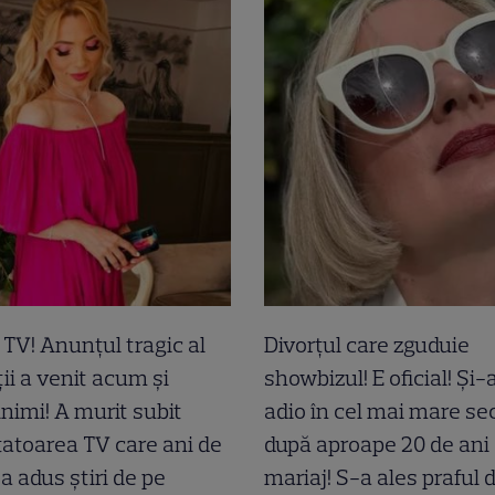
a TV! Anunțul tragic al
Divorțul care zguduie
ii a venit acum și
showbizul! E oficial! Și
inimi! A murit subit
adio în cel mai mare sec
atoarea TV care ani de
după aproape 20 de ani
-a adus știri de pe
mariaj! S-a ales praful 