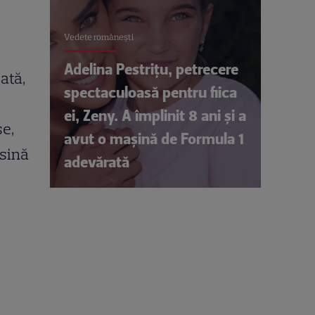
Vedete româneşti
Adelina Pestrițu, petrecere
jată,
spectaculoasă pentru fiica
ei, Zeny. A împlinit 8 ani și a
se,
avut o mașină de Formula 1
asină
adevărată