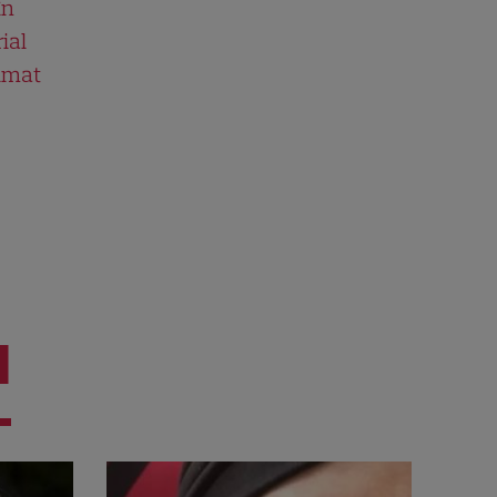
în
ial
ilmat
I