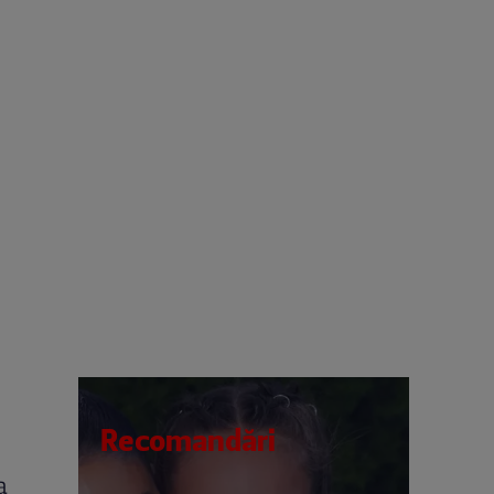
Recomandări
a