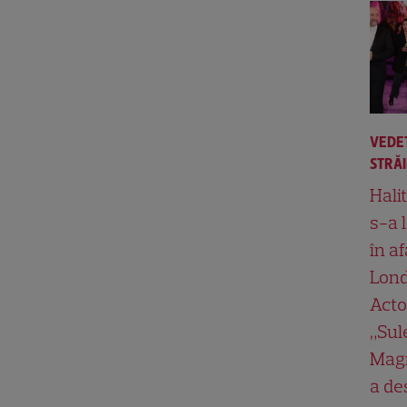
VEDE
STRĂ
Hali
s-a 
în af
Lond
Acto
„Su
Magn
a de