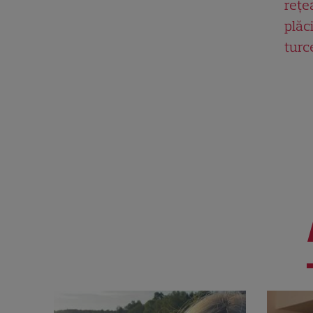
rețe
plăci
turc