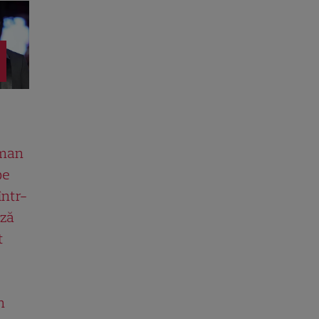
man
pe
într-
ază
t
n