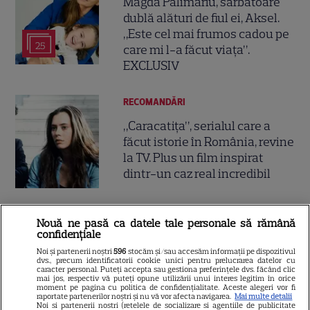
Magda Pălimariu, sărbătoare
dublă alături de fiul ei, Aksel.
„Este cel mai frumos cadou pe
25
care mi l-a făcut viața”.
EXCLUSIV
RECOMANDĂRI
„Caracatița”, serialul care a
făcut istorie în România, revine
la TV. Plus un film inspirat
dintr-un caz real incredibil
VEDETE ROMÂNEŞTI
Nouă ne pasă ca datele tale personale să rămână
confidențiale
Andreea Esca și-a împlinit un
Noi și partenerii noștri
596
stocăm și/sau accesăm informații pe dispozitivul
vis vechi. Cum arată Căminul
dvs., precum identificatorii cookie unici pentru prelucrarea datelor cu
caracter personal. Puteți accepta sau gestiona preferințele dvs. făcând clic
Cultural „A ‘lu Escana”,
mai jos, respectiv vă puteți opune utilizării unui interes legitim în orice
16
proiectul de suflet al vedetei
moment pe pagina cu politica de confidențialitate. Aceste alegeri vor fi
raportate partenerilor noștri și nu vă vor afecta navigarea.
Mai multe detalii
Pro TV
Noi si partenerii nostri (retelele de socializare si agentiile de publicitate