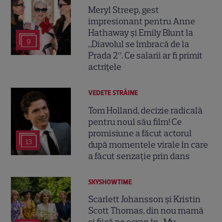
Meryl Streep, gest
impresionant pentru Anne
Hathaway și Emily Blunt la
9
„Diavolul se îmbracă de la
Prada 2”. Ce salarii ar fi primit
actrițele
VEDETE STRĂINE
Tom Holland, decizie radicală
pentru noul său film! Ce
promisiune a făcut actorul
13
după momentele virale în care
a făcut senzație prin dans
SKYSHOWTIME
Scarlett Johansson și Kristin
Scott Thomas, din nou mamă
și fiică pe ecran în „My