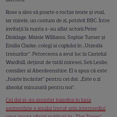
Rose a ales să poarte o rochie ivorie şi voal,
iar mirele, un costum de zi, potrivit BBC. Între
invitaţii la nunta s-au aflat actorii Peter
Dinklage, Maisie Williams, Sophie Turner şi
Emilia Clarke, colegi ai cuplului în „Urzeala
tronurilor”. Petrecerea a avut loc la Castelul
Wardhill, deţinut de tatăl miresei, Seb Leslie,
consilier al Aberdeenshire. El a spus că este
„foarte încântat” pentru cei doi: „Este o zi
absolut minunată pentru noi”.
Cei doi și-au anunțat logodna în luna
septembrie a anului trecut prin intermediul
unui anunț oficial publicat în „The Times”.