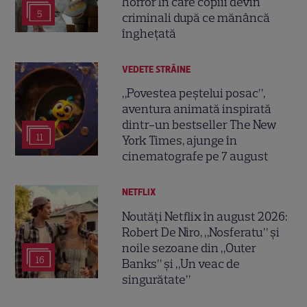
horror în care copiii devin
5
criminali după ce mănâncă
înghețată
VEDETE STRĂINE
„Povestea peștelui posac”,
aventura animată inspirată
dintr-un bestseller The New
11
York Times, ajunge în
cinematografe pe 7 august
NETFLIX
Noutăți Netflix în august 2026:
Robert De Niro, „Nosferatu” și
noile sezoane din „Outer
16
Banks” și „Un veac de
singurătate”