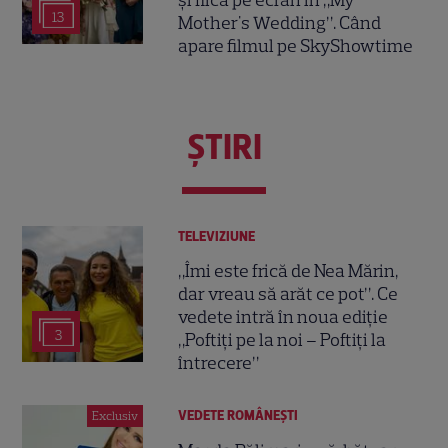
13
Mother's Wedding”. Când
apare filmul pe SkyShowtime
ŞTIRI
TELEVIZIUNE
„Îmi este frică de Nea Mărin,
dar vreau să arăt ce pot”. Ce
vedete intră în noua ediție
3
„Poftiți pe la noi – Poftiți la
întrecere”
VEDETE ROMÂNEŞTI
Exclusiv