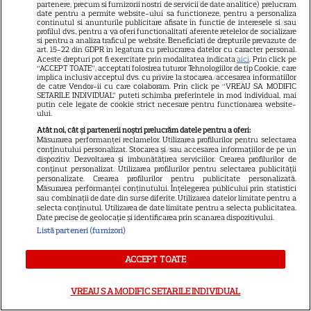
partenere, precum si furnizorii nostri de servicii de date analitice) prelucram
date pentru a permite website-ului sa functioneze, pentru a personaliza
continutul si anunturile publicitare afisate in functie de interesele si/sau
VEDETE ROMÂNEŞTI
profilul dvs., pentru a va oferi functionalitati aferente retelelor de socializare
si pentru a analiza traficul pe website. Beneficiati de drepturile prevazute de
art. 15-22 din GDPR in legatura cu prelucrarea datelor cu caracter personal.
Laura Cosoi, declarație
Aceste drepturi pot fi exercitate prin modalitatea indicata
aici
. Prin click pe
“ACCEPT TOATE”, acceptati folosirea tuturor Tehnologiilor de tip Cookie, care
emoționantă după nașterea
implica inclusiv acceptul dvs. cu privire la stocarea/accesarea informatiilor
Ninei. „Aș putea naște de o mie
de catre Vendor-ii cu care colaboram. Prin click pe “VREAU SA MODIFIC
SETARILE INDIVIDUAL” puteti schimba preferintele in mod individual, mai
14
de ori și, de fiecare dată, ar fi ca
putin cele legate de cookie strict necesare pentru functionarea website-
ului.
prima oară”
Atât noi, cât și partenerii noștri prelucrăm datele pentru a oferi:
Măsurarea performanței reclamelor. Utilizarea profilurilor pentru selectarea
conținutului personalizat. Stocarea și/sau accesarea informațiilor de pe un
VEDETE STRĂINE
dispozitiv. Dezvoltarea și îmbunătățirea serviciilor. Crearea profilurilor de
conținut personalizat. Utilizarea profilurilor pentru selectarea publicității
Jennifer Aniston și Courteney
personalizate. Crearea profilurilor pentru publicitate personalizată.
Măsurarea performanței conținutului. Înțelegerea publicului prin statistici
Cox, vacanță de lux în Mallorca
sau combinații de date din surse diferite. Utilizarea datelor limitate pentru a
selecta conținutul. Utilizarea de date limitate pentru a selecta publicitatea.
alături de Pedro Pascal.
Date precise de geolocație și identificarea prin scanarea dispozitivului.
14
Imagini spectaculoase
Listă parteneri (furnizori)
ACCEPT TOATE
VEDETE STRĂINE
VREAU SA MODIFIC SETARILE INDIVIDUAL
Emma Roberts s-a căsătorit,
dar tatăl ei nu a fost la nuntă.