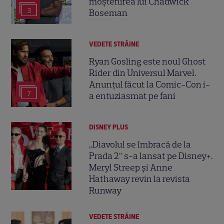
moștenirea lui Chadwick
3
Boseman
VEDETE STRĂINE
Ryan Gosling este noul Ghost
Rider din Universul Marvel.
Anunțul făcut la Comic-Con i-
7
a entuziasmat pe fani
DISNEY PLUS
„Diavolul se îmbracă de la
Prada 2” s-a lansat pe Disney+.
Meryl Streep și Anne
Hathaway revin la revista
Runway
VEDETE STRĂINE