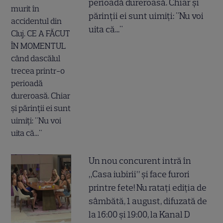
perioadă dureroasă. Chiar și
părinții ei sunt uimiți: "Nu voi
uita că..."
Un nou concurent intră în
„Casa iubirii” și face furori
printre fete! Nu ratați ediția de
sâmbătă, 1 august, difuzată de
la 16:00 și 19:00, la Kanal D