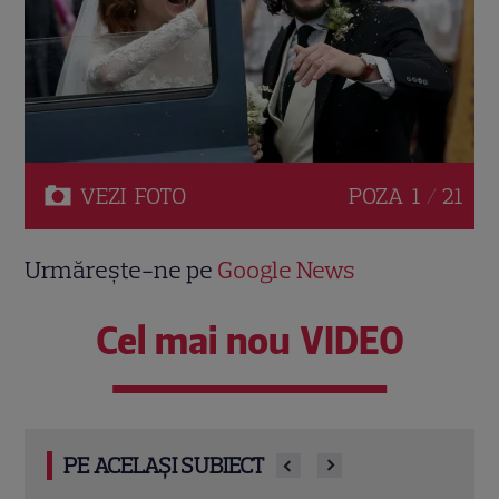
VEZI
FOTO
POZA
1 / 21
Urmărește-ne pe
Google News
Cel mai nou VIDEO
PE ACELAȘI SUBIECT