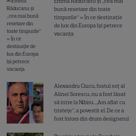
Emma Răducanu și „cea mai
bună resetare din toate
timpurile” » În ce destinație
de lux din Europa își petrece
vacanța
Alexandru Ciucu, fostul soț al
Alinei Sorescu, nu a fost lăsat
să intre la Nibiru. „Am aflat cu
tristețe”, a povestit el. De ce a
fost întors din drum designerul