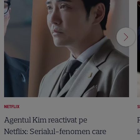
NETFLIX
S
Agentul Kim reactivat pe
Netflix: Serialul-fenomen care