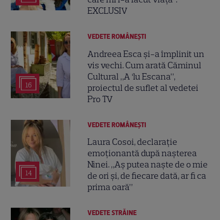
EXCLUSIV
VEDETE ROMÂNEŞTI
Andreea Esca și-a împlinit un
vis vechi. Cum arată Căminul
Cultural „A ‘lu Escana”,
16
proiectul de suflet al vedetei
Pro TV
VEDETE ROMÂNEŞTI
Laura Cosoi, declarație
emoționantă după nașterea
Ninei. „Aș putea naște de o mie
14
de ori și, de fiecare dată, ar fi ca
prima oară”
VEDETE STRĂINE