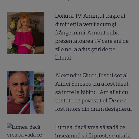
Doliu la TV! Anunțul tragic al
dimineții a venit acum și
frânge inimi! A murit subit
prezentatoarea TV care ani de
zile ne-a adus știri de pe
Litoral
Alexandru Ciucu, fostul soț al
Alinei Sorescu, nu a fost lăsat
să intre la Nibiru. „Am aflat cu
tristețe”, a povestit el. De ce a
fost întors din drum designerul
Lumea, dacă vrea să vadă ce
înseamnă să fii prost, se uită la