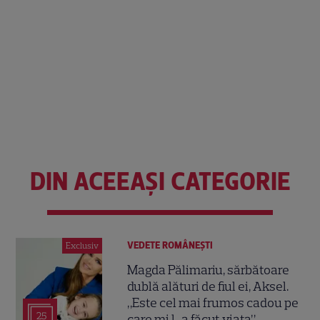
DIN ACEEAȘI CATEGORIE
VEDETE ROMÂNEŞTI
Exclusiv
Magda Pălimariu, sărbătoare
dublă alături de fiul ei, Aksel.
„Este cel mai frumos cadou pe
25
care mi l-a făcut viața”.