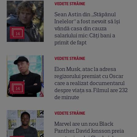
VEDETE STRĂINE
Sean Astin din „Stăpânul
Inelelor” a fost nevoit să își
vândă casa din cauza
14
salariului mic: Câți bani a
primit de fapt
VEDETE STRĂINE
Elon Musk, atac la adresa
regizorului premiat cu Oscar
care a realizat documentarul
14
despre viața sa. Filmul are 232
de minute
VEDETE STRĂINE
Marvel are un nou Black
Panther. David Jonsson preia