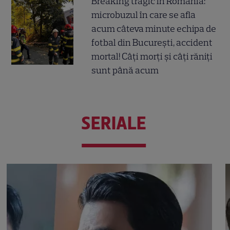
Breaking tragic în România:
microbuzul în care se afla
acum câteva minute echipa de
fotbal din București, accident
mortal! Câți morți și câți răniți
sunt până acum
SERIALE