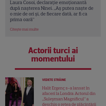
ă
Jennifer Aniston și Courteney Cox,
Iuli
e de
vacanță de lux în Mallorca alături de
invi
a
Pedro Pascal. Imagini spectaculoase
alim
EXC
Citește mai multe
Citeș
Actorii turci ai
momentului
VEDETE STRĂINE
Halit Ergenç s-a lansat în
afaceri la Londra: Actorul din
„Suleyman Magnificul” a
deschis o rețea de plăcintării