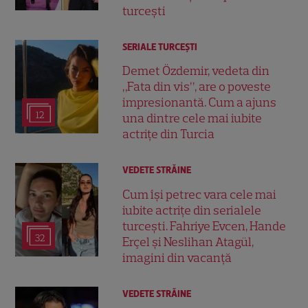
turcești
SERIALE TURCEŞTI
Demet Özdemir, vedeta din
„Fata din vis”, are o poveste
impresionantă. Cum a ajuns
12
una dintre cele mai iubite
actrițe din Turcia
VEDETE STRĂINE
Cum își petrec vara cele mai
iubite actrițe din serialele
turcești. Fahriye Evcen, Hande
32
Erçel și Neslihan Atagül,
imagini din vacanță
VEDETE STRĂINE